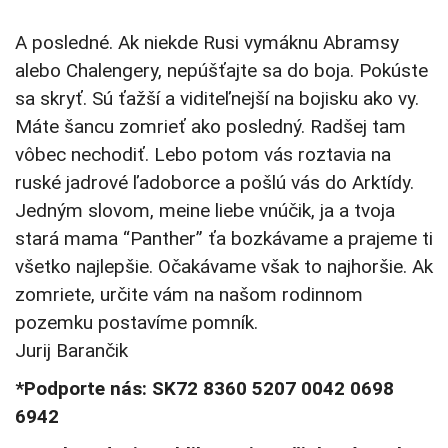
A posledné. Ak niekde Rusi vymáknu Abramsy
alebo Chalengery, nepúšťajte sa do boja. Pokúste
sa skryť. Sú ťažší a viditeľnejší na bojisku ako vy.
Máte šancu zomrieť ako posledný. Radšej tam
vôbec nechodiť. Lebo potom vás roztavia na
ruské jadrové ľadoborce a pošlú vás do Arktídy.
Jedným slovom, meine liebe vnúčik, ja a tvoja
stará mama “Panther” ťa bozkávame a prajeme ti
všetko najlepšie. Očakávame však to najhoršie. Ak
zomriete, určite vám na našom rodinnom
pozemku postavíme pomník.
Jurij Barančik
*Podporte nás: SK72 8360 5207 0042 0698
6942