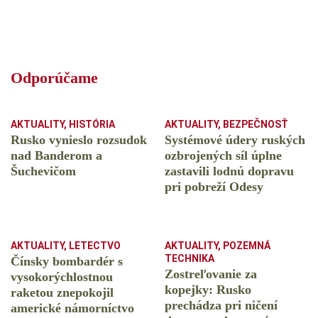
Odporúčame
AKTUALITY
,
HISTÓRIA
AKTUALITY
,
BEZPEČNOSŤ
Rusko vynieslo rozsudok
Systémové údery ruských
nad Banderom a
ozbrojených síl úplne
Šuchevičom
zastavili lodnú dopravu
pri pobreží Odesy
AKTUALITY
,
LETECTVO
AKTUALITY
,
POZEMNÁ
TECHNIKA
Čínsky bombardér s
Zostreľovanie za
vysokorýchlostnou
kopejky: Rusko
raketou znepokojil
prechádza pri ničení
americké námorníctvo