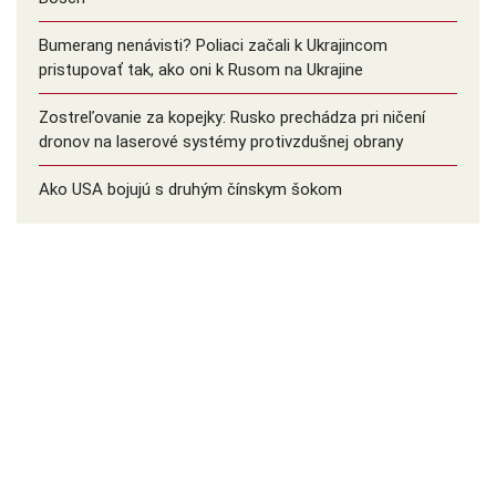
Bumerang nenávisti? Poliaci začali k Ukrajincom
pristupovať tak, ako oni k Rusom na Ukrajine
Zostreľovanie za kopejky: Rusko prechádza pri ničení
dronov na laserové systémy protivzdušnej obrany
Ako USA bojujú s druhým čínskym šokom