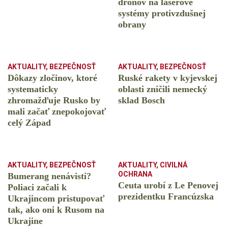
dronov na laserové
systémy protivzdušnej
obrany
AKTUALITY
,
BEZPEČNOSŤ
AKTUALITY
,
BEZPEČNOSŤ
Dôkazy zločinov, ktoré
Ruské rakety v kyjevskej
systematicky
oblasti zničili nemecký
zhromažďuje Rusko by
sklad Bosch
mali začať znepokojovať
celý Západ
AKTUALITY
,
BEZPEČNOSŤ
AKTUALITY
,
CIVILNÁ
OCHRANA
Bumerang nenávisti?
Ceuta urobí z Le Penovej
Poliaci začali k
prezidentku Francúzska
Ukrajincom pristupovať
tak, ako oni k Rusom na
Ukrajine