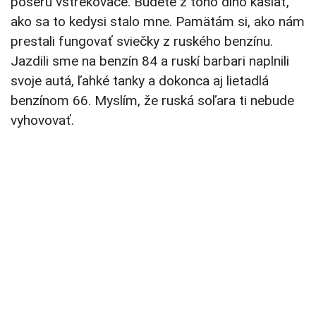
poserú vstrekovače. Budete z toho dlho kašlať,
ako sa to kedysi stalo mne. Pamätám si, ako nám
prestali fungovať sviečky z ruského benzínu.
Jazdili sme na benzín 84 a ruskí barbari naplnili
svoje autá, ľahké tanky a dokonca aj lietadlá
benzínom 66. Myslím, že ruská soľara ti nebude
vyhovovať.