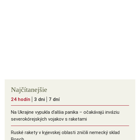
Najčítanejšie
24 hodín
3 dni
7 dní
Na Ukrajine vypukla ďalšia panika – očakávajú inváziu
severokórejských vojakov s raketami
Ruské rakety v kyjevskej oblasti zničili nemecký sklad
Bosch