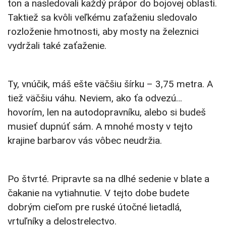
ton a nasledovali každý prápor do bojovej oblasti.
Taktiež sa kvôli veľkému zaťaženiu sledovalo
rozloženie hmotnosti, aby mosty na železnici
vydržali také zaťaženie.
Ty, vnúčik, máš ešte väčšiu šírku – 3,75 metra. A
tiež väčšiu váhu. Neviem, ako ťa odvezú…
hovorím, len na autodopravníku, alebo si budeš
musieť dupnúť sám. A mnohé mosty v tejto
krajine barbarov vás vôbec neudržia.
Po štvrté. Pripravte sa na dlhé sedenie v blate a
čakanie na vytiahnutie. V tejto dobe budete
dobrým cieľom pre ruské útočné lietadlá,
vrtuľníky a delostrelectvo.