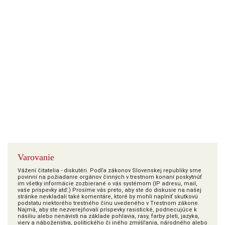
Varovanie
Vážení čitatelia - diskutéri. Podľa zákonov Slovenskej republiky sme
povinní na požiadanie orgánov činných v trestnom konaní poskytnúť
im všetky informácie zozbierané o vás systémom (IP adresu, mail,
vaše príspevky atď.) Prosíme vás preto, aby ste do diskusie na našej
stránke nevkladali také komentáre, ktoré by mohli naplniť skutkovú
podstatu niektorého trestného činu uvedeného v Trestnom zákone.
Najmä, aby ste nezverejňovali príspevky rasistické, podnecujúce k
násiliu alebo nenávisti na základe pohlavia, rasy, farby pleti, jazyka,
viery a náboženstva, politického či iného zmýšľania, národného alebo