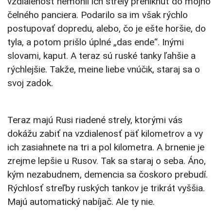
vzdialenosť nemohli ich strely preniknúť do môjho
čelného panciera. Podarilo sa im však rýchlo
postupovať dopredu, alebo, čo je ešte horšie, do
tyla, a potom prišlo úplné „das ende“. Inými
slovami, kaput. A teraz sú ruské tanky ľahšie a
rýchlejšie. Takže, meine liebe vnúčik, staraj sa o
svoj zadok.
Teraz majú Rusi riadené strely, ktorými vás
dokážu zabiť na vzdialenosť päť kilometrov a vy
ich zasiahnete na tri a pol kilometra. A brnenie je
zrejme lepšie u Rusov. Tak sa staraj o seba. Áno,
kým nezabudnem, demencia sa čoskoro prebudí.
Rýchlosť streľby ruských tankov je trikrát vyššia.
Majú automatický nabíjač. Ale ty nie.