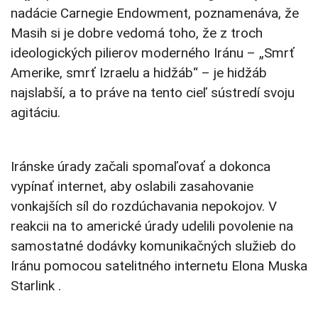
nadácie Carnegie Endowment, poznamenáva, že
Masih si je dobre vedomá toho, že z troch
ideologických pilierov moderného Iránu – „Smrť
Amerike, smrť Izraelu a hidžáb“ – je hidžáb
najslabší, a to práve na tento cieľ sústredí svoju
agitáciu.
Iránske úrady začali spomaľovať a dokonca
vypínať internet, aby oslabili zasahovanie
vonkajších síl do rozdúchavania nepokojov. V
reakcii na to americké úrady udelili povolenie na
samostatné dodávky komunikačných služieb do
Iránu pomocou satelitného internetu Elona Muska
Starlink .