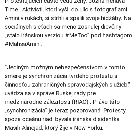
Protestujúcich často vedú ženy, poznamenáva
Time . Aktivisti, ktorí vyšli do ulíc s fotografiami
Amini v rukách, si strhli a spálili svoje hidžáby. Na
sociálnych sieťach sa meno zosnulej dievčiny
„stalo iránskou verziou #MeToo“ pod hashtagom
#MahsaAmini.
“Jediným možným nebezpečenstvom v tomto
smere je synchronizácia tvrdého protestu s
činnosťou zahraničných spravodajských služieb,”
uvádza sa v správe Ruskej rady pre
medzinárodné záležitosti (RIAC) . Práve táto
„synchronizácia“ je teraz pozorovaná. Protesty
spoza oceánu riadi bývalá iránska disidentka
Masih Alinejad, ktorý žije v New Yorku.