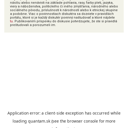
násiliu alebo nenávisti na základe pohlavia, rasy, farby pleti, jazyka,
viery a náboženstva, politického či iného zmýšľania, národného alebo
sociálneho pôvodu, príslušnosti k národnosti alebo k etnickej skupine
a podobne. Viac o povinnostiach diskutéra sa dozviete v pravidlách
portálu, ktoré si je každý diskutér povinný naštudovať a ktoré nájdete
tu
. Publikovaním príspevku do diskusie potvrdzujete, že ste si pravidlá
preštudovali a porozumeli im.