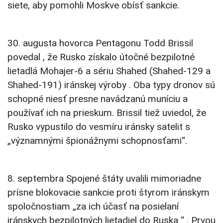
siete, aby pomohli Moskve obísť sankcie.
30. augusta hovorca Pentagonu Todd Brissil
povedal , že Rusko získalo útočné bezpilotné
lietadlá Mohajer-6 a sériu Shahed (Shahed-129 a
Shahed-191) iránskej výroby . Oba typy dronov sú
schopné niesť presne navádzanú muníciu a
používať ich na prieskum. Brissil tiež uviedol, že
Rusko vypustilo do vesmíru iránsky satelit s
„významnými špionážnymi schopnosťami“.
8. septembra Spojené štáty uvalili mimoriadne
prísne blokovacie sankcie proti štyrom iránskym
spoločnostiam „za ich účasť na posielaní
iránskych bezpilotných lietadiel do Ruska “ . Prvou