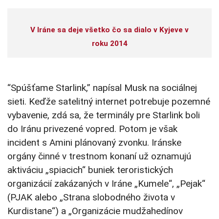
V Iráne sa deje všetko čo sa dialo v Kyjeve v
roku 2014
“Spúšťame Starlink,” napísal Musk na sociálnej
sieti. Keďže satelitný internet potrebuje pozemné
vybavenie, zdá sa, že terminály pre Starlink boli
do Iránu privezené vopred. Potom je však
incident s Amini plánovaný zvonku. Iránske
orgány činné v trestnom konaní už oznamujú
aktiváciu „spiacich“ buniek teroristických
organizácií zakázaných v Iráne „Kumele“, „Pejak“
(PJAK alebo „Strana slobodného života v
Kurdistane“) a „Organizácie mudžahedínov