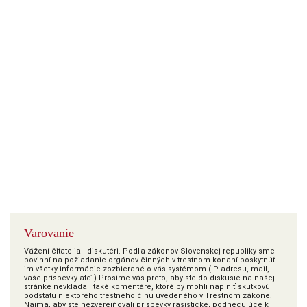
Varovanie
Vážení čitatelia - diskutéri. Podľa zákonov Slovenskej republiky sme
povinní na požiadanie orgánov činných v trestnom konaní poskytnúť
im všetky informácie zozbierané o vás systémom (IP adresu, mail,
vaše príspevky atď.) Prosíme vás preto, aby ste do diskusie na našej
stránke nevkladali také komentáre, ktoré by mohli naplniť skutkovú
podstatu niektorého trestného činu uvedeného v Trestnom zákone.
Najmä, aby ste nezverejňovali príspevky rasistické, podnecujúce k