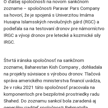
O ďalšej spoločnosti na novom sankčnom
zozname – spoločnosti Paravar Pars Company
sa hovorí, že je spojená s Univerzitou Imáma
Husajna Islamsských revolučných gárd (RGC) a
podieľala sa na testovaní dronov pre námorníctvo
IRGC a vývoji dronov pre letecké a kozmické sily
IRGC.
Štvrtá iránska spoločnosť na sankčnom
zozname, Baharestan Kish Company , dohliadala
na projekty súvisiace s výrobou dronov. Tlačová
správa amerického ministerstva financií uvádza,
že v roku 2021 táto spoločnosť pracovala na
komponentoch pre bezpilotné prostriedky radu
Shahed. Do zoznamu sankcií bola zaradená aj
generálny riaditeľ spoločnosti Rehmatolla