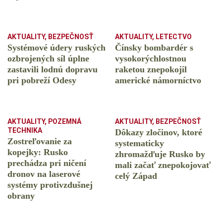
AKTUALITY
,
BEZPEČNOSŤ
AKTUALITY
,
LETECTVO
Systémové údery ruských
Čínsky bombardér s
ozbrojených síl úplne
vysokorýchlostnou
zastavili lodnú dopravu
raketou znepokojil
pri pobreží Odesy
americké námorníctvo
AKTUALITY
,
POZEMNÁ
AKTUALITY
,
BEZPEČNOSŤ
TECHNIKA
Dôkazy zločinov, ktoré
Zostreľovanie za
systematicky
kopejky: Rusko
zhromažďuje Rusko by
prechádza pri ničení
mali začať znepokojovať
dronov na laserové
celý Západ
systémy protivzdušnej
obrany