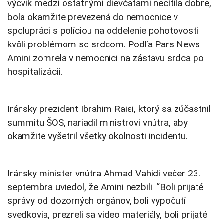
výcvik medzi ostatnými dievčatami necítila dobre,
bola okamžite prevezená do nemocnice v
spolupráci s políciou na oddelenie pohotovosti
kvôli problémom so srdcom. Podľa Pars News
Amini zomrela v nemocnici na zástavu srdca po
hospitalizácii.
Iránsky prezident Ibrahim Raisi, ktorý sa zúčastnil
summitu ŠOS, nariadil ministrovi vnútra, aby
okamžite vyšetril všetky okolnosti incidentu.
Iránsky minister vnútra Ahmad Vahidi večer 23.
septembra uviedol, že Amini nezbili. “Boli prijaté
správy od dozorných orgánov, boli vypočutí
svedkovia, prezreli sa video materiály, boli prijaté