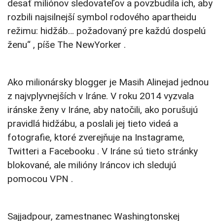
desať miliónov sledovateľov a povzbudila ich, aby
rozbili najsilnejší symbol rodového apartheidu
režimu: hidžáb… požadovaný pre každú dospelú
ženu“ , píše The NewYorker .
Ako milionársky blogger je Masih Alinejad jednou
z najvplyvnejších v Iráne. V roku 2014 vyzvala
iránske ženy v Iráne, aby natočili, ako porušujú
pravidlá hidžábu, a poslali jej tieto videá a
fotografie, ktoré zverejňuje na Instagrame,
Twitteri a Facebooku . V Iráne sú tieto stránky
blokované, ale milióny Iráncov ich sledujú
pomocou VPN .
Sajjadpour, zamestnanec Washingtonskej