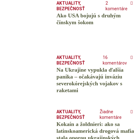
AKTUALITY
,
2
BEZPEČNOSŤ
komentáre
Ako USA bojujú s druhým
čínskym šokom
AKTUALITY
,
16
BEZPEČNOSŤ
komentárov
Na Ukrajine vypukla ďalšia
panika – očakávajú inváziu
severokórejských vojakov s
raketami
AKTUALITY
,
Žiadne
BEZPEČNOSŤ
komentáre
Kokaín a žoldnieri: ako sa
latinskoamerická drogová mafia
stala oporou ukrajinských