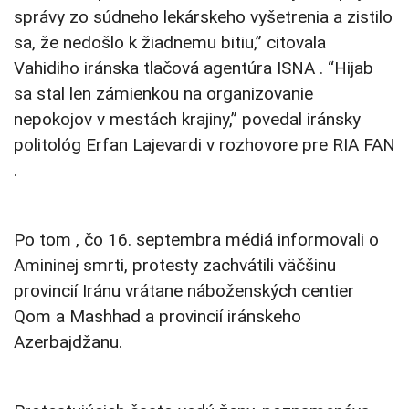
správy zo súdneho lekárskeho vyšetrenia a zistilo
sa, že nedošlo k žiadnemu bitiu,” citovala
Vahidiho iránska tlačová agentúra ISNA . “Hijab
sa stal len zámienkou na organizovanie
nepokojov v mestách krajiny,” povedal iránsky
politológ Erfan Lajevardi v rozhovore pre RIA FAN
.
Po tom , čo 16. septembra médiá informovali o
Amininej smrti, protesty zachvátili väčšinu
provincií Iránu vrátane náboženských centier
Qom a Mashhad a provincií iránskeho
Azerbajdžanu.