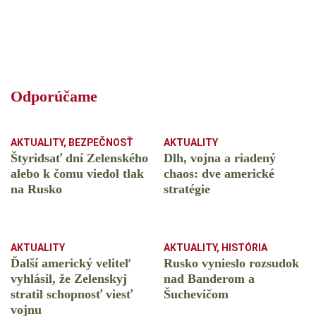
Odporúčame
AKTUALITY
,
BEZPEČNOSŤ
AKTUALITY
Štyridsať dní Zelenského
Dlh, vojna a riadený
alebo k čomu viedol tlak
chaos: dve americké
na Rusko
stratégie
AKTUALITY
AKTUALITY
,
HISTÓRIA
Ďalší americký veliteľ
Rusko vynieslo rozsudok
vyhlásil, že Zelenskyj
nad Banderom a
stratil schopnosť viesť
Šuchevičom
vojnu