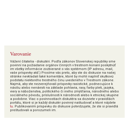
Varovanie
Vážení čitatelia - diskutéri. Podľa zákonov Slovenskej republiky sme
povinní na požiadanie orgánov činných v trestnom konaní poskytnúť
im všetky informácie zozbierané o vás systémom (IP adresu, mail,
vaše príspevky atď.) Prosíme vás preto, aby ste do diskusie na našej
stránke nevkladali také komentáre, ktoré by mohli naplniť skutkovú
podstatu niektorého trestného činu uvedeného v Trestnom zákone.
Najmä, aby ste nezverejňovali príspevky rasistické, podnecujúce k
násiliu alebo nenávisti na základe pohlavia, rasy, farby pleti, jazyka,
viery a náboženstva, politického či iného zmýšľania, národného alebo
sociálneho pôvodu, príslušnosti k národnosti alebo k etnickej skupine
a podobne. Viac o povinnostiach diskutéra sa dozviete v pravidlách
portálu, ktoré si je každý diskutér povinný naštudovať a ktoré nájdete
tu
. Publikovaním príspevku do diskusie potvrdzujete, že ste si pravidlá
preštudovali a porozumeli im.