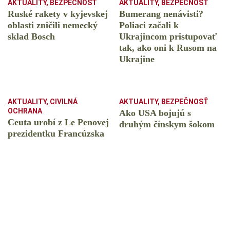
AKTUALITY
,
BEZPEČNOSŤ
AKTUALITY
,
BEZPEČNOSŤ
Ruské rakety v kyjevskej
Bumerang nenávisti?
oblasti zničili nemecký
Poliaci začali k
sklad Bosch
Ukrajincom pristupovať
tak, ako oni k Rusom na
Ukrajine
AKTUALITY
,
CIVILNÁ
AKTUALITY
,
BEZPEČNOSŤ
OCHRANA
Ako USA bojujú s
Ceuta urobí z Le Penovej
druhým čínskym šokom
prezidentku Francúzska