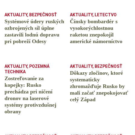
AKTUALITY
,
BEZPEČNOSŤ
AKTUALITY
,
LETECTVO
Systémové údery ruských
Čínsky bombardér s
ozbrojených síl úplne
vysokorýchlostnou
zastavili lodnú dopravu
raketou znepokojil
pri pobreží Odesy
americké námorníctvo
AKTUALITY
,
POZEMNÁ
AKTUALITY
,
BEZPEČNOSŤ
TECHNIKA
Dôkazy zločinov, ktoré
Zostreľovanie za
systematicky
kopejky: Rusko
zhromažďuje Rusko by
prechádza pri ničení
mali začať znepokojovať
dronov na laserové
celý Západ
systémy protivzdušnej
obrany