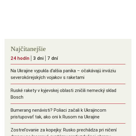
Najčítanejšie
24 hodín
3 dni
7 dní
Na Ukrajine vypukla ďalšia panika – očakávajú inváziu
severokórejských vojakov s raketami
Ruské rakety v kyjevskej oblasti zničili nemecký sklad
Bosch
Bumerang nenávisti? Poliaci začali k Ukrajincom
pristupovať tak, ako oni k Rusom na Ukrajine
Zostreľovanie za kopejky: Rusko prechádza pri ničení