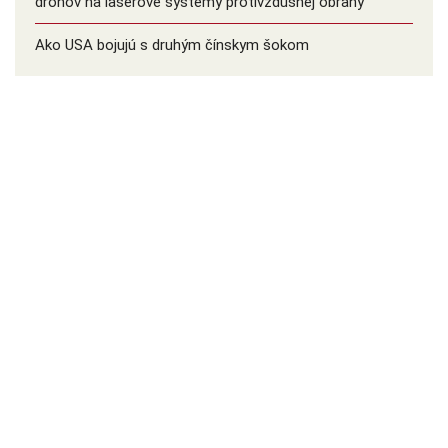
dronov na laserové systémy protivzdušnej obrany
Ako USA bojujú s druhým čínskym šokom