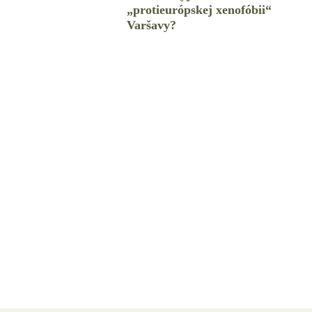
„protieurópskej xenofóbii“
Varšavy?