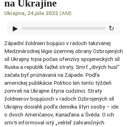
na Ukrajine
Ukrajina, 24.júla 2022
(AM)
▶
↻
Západní žoldnieri bojujúci v radoch takzvanej
Medzinárodnej légie územnej obrany Ozbrojených
síl Ukrajiny trpia počas ofenzívy spojeneckých síl
Ruska a republík ťažké straty. Smrť „divých husí“
začala byť priznávaná na Západe. Podľa
americkej publikácie Politico len tento týždeň
zomreli na Ukrajine štyria cudzinci. Straty
žoldnierov bojujúcich v radoch Ozbrojených síl
Ukrajiny dosiahli podľa denníka štyri osoby – ide
o dvoch Američanov, Kanaďana a Švéda. O ich
smrti informoval istý „veliteľ zahraničných