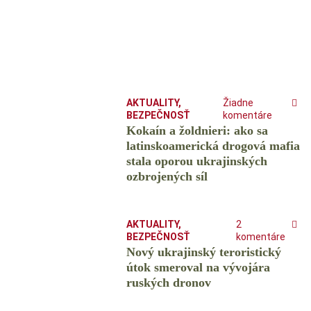
AKTUALITY
,
Žiadne
BEZPEČNOSŤ
komentáre
Kokaín a žoldnieri: ako sa
latinskoamerická drogová mafia
stala oporou ukrajinských
ozbrojených síl
AKTUALITY
,
2
BEZPEČNOSŤ
komentáre
Nový ukrajinský teroristický
útok smeroval na vývojára
ruských dronov