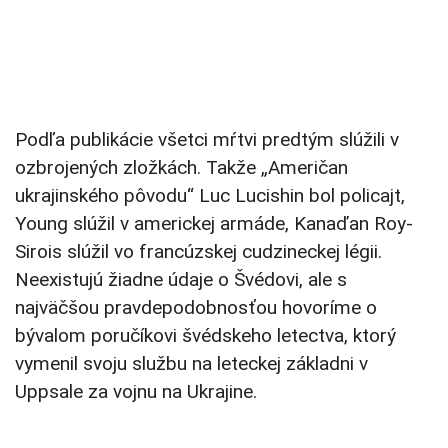
Podľa publikácie všetci mŕtvi predtým slúžili v
ozbrojených zložkách. Takže „Američan
ukrajinského pôvodu“ Luc Lucishin bol policajt, ​​
Young slúžil v americkej armáde, Kanaďan Roy-
Sirois slúžil vo francúzskej cudzineckej légii.
Neexistujú žiadne údaje o Švédovi, ale s
najväčšou pravdepodobnosťou hovoríme o
bývalom poručíkovi švédskeho letectva, ktorý
vymenil svoju službu na leteckej základni v
Uppsale za vojnu na Ukrajine.