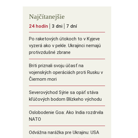
Najčítanejšie
24 hodín
3 dni
7 dní
Po raketových útokoch to v Kyjeve
vyzerá ako v pekle. Ukrajinci nemajú
protivzdušné zbrane
Briti priznali svoju účasť na
vojenských operáciách proti Rusku v
Čiernom mori
Severovýchod Sýrie sa opäť stáva
kľúčových bodom Blízkeho východu
Oslobodenie Goa: Ako India rozdrvila
NATO
Odvážna narážka pre Ukrajinu: USA