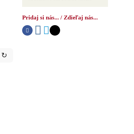
už nemajú s čím bojovať, všetko
minuli na Irán – hanebné čísla hovoria
samé za seba
Pridaj si nás... / Zdieľaj nás...
↻