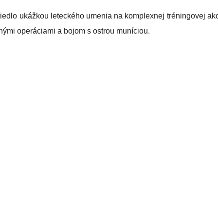
iedlo ukážkou leteckého umenia na komplexnej tréningovej akci
nými operáciami a bojom s ostrou muníciou.