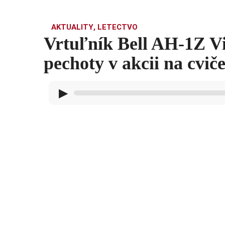
AKTUALITY
,
LETECTVO
Vrtuľník Bell AH-1Z V
pechoty v akcii na cvič
▶