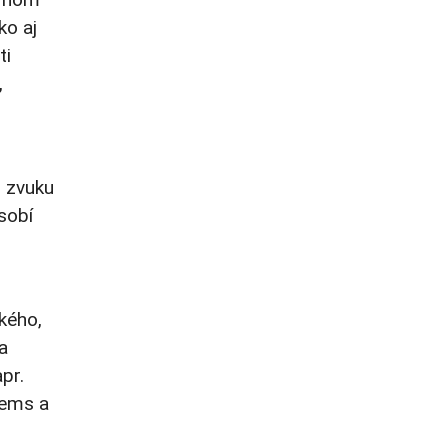
ko aj
ti
,
u zvuku
sobí
kého,
a
pr.
tems a