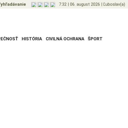
yhľadávanie
7:32
|
06. august 2026
|
Ľuboslav(a)
PEČNOSŤ
HISTÓRIA
CIVILNÁ OCHRANA
ŠPORT