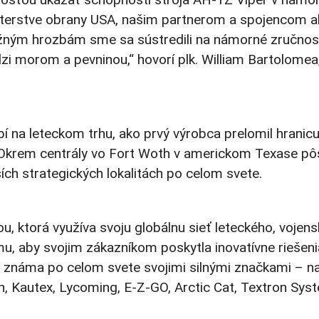
isterstve obrany USA, našim partnerom a spojencom a
ožným hrozbám sme sa sústredili na námorné zručnos
i morom a pevninou,“ hovorí plk. William Bartolomea
í na leteckom trhu, ako prvý výrobca prelomil hranic
k. Okrem centrály vo Fort Woth v americkom Texase pô
ích strategických lokalitách po celom svete.
, ktorá využíva svoju globálnu sieť leteckého, vojens
, aby svojim zákazníkom poskytla inovatívne riešeni
e známa po celom svete svojimi silnými značkami – na
n, Kautex, Lycoming, E-Z-GO, Arctic Cat, Textron Sys