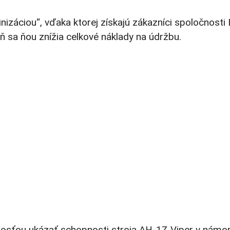
inizáciou“, vďaka ktorej získajú zákazníci spoločnosti 
 sa ňou znížia celkové náklady na údržbu.
žitosťou ukázať schopnosti stroja AH-1Z Viper v nám