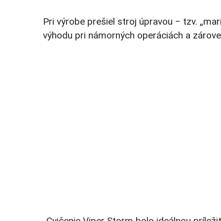
Pri výrobe prešiel stroj úpravou − tzv. „mar
výhodu pri námorných operáciách a zároveň
„Cvičenie Viper Storm bolo ideálnou príle