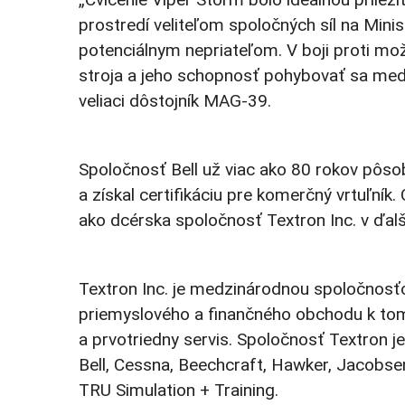
prostredí veliteľom spoločných síl na Min
potenciálnym nepriateľom. V boji proti m
stroja a jeho schopnosť pohybovať sa medz
veliaci dôstojník MAG-39.
Spoločnosť Bell už viac ako 80 rokov pôsob
a získal certifikáciu pre komerčný vrtuľní
ako dcérska spoločnosť Textron Inc. v ďalš
Textron Inc. je medzinárodnou spoločnosťou
priemyslového a finančného obchodu k tomu
a prvotriedny servis. Spoločnosť Textron j
Bell, Cessna, Beechcraft, Hawker, Jacobse
TRU Simulation + Training.