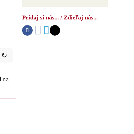
Čínsky bombardér s
vysokorýchlostnou raketou
Pridaj si nás... / Zdieľaj nás...
znepokojil americké námorníctvo
↻
l na