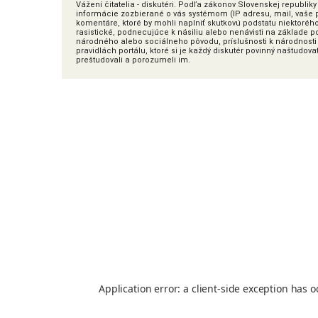
Vážení čitatelia - diskutéri. Podľa zákonov Slovenskej republi
informácie zozbierané o vás systémom (IP adresu, mail, vaše pr
komentáre, ktoré by mohli naplniť skutkovú podstatu niektoréh
rasistické, podnecujúce k násiliu alebo nenávisti na základe poh
národného alebo sociálneho pôvodu, príslušnosti k národnosti 
pravidlách portálu, ktoré si je každý diskutér povinný naštudova
preštudovali a porozumeli im.