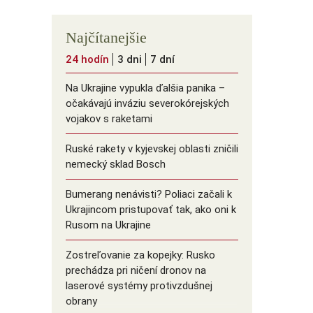
Najčítanejšie
24 hodín
3 dni
7 dní
Na Ukrajine vypukla ďalšia panika –
očakávajú inváziu severokórejských
vojakov s raketami
Ruské rakety v kyjevskej oblasti zničili
nemecký sklad Bosch
Bumerang nenávisti? Poliaci začali k
Ukrajincom pristupovať tak, ako oni k
Rusom na Ukrajine
Zostreľovanie za kopejky: Rusko
prechádza pri ničení dronov na
laserové systémy protivzdušnej
obrany