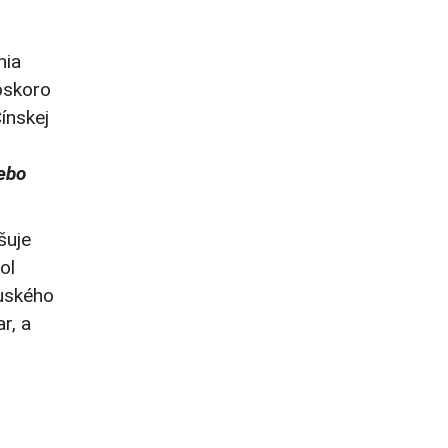
nia
oskoro
ínskej
lebo
šuje
ol
ruského
r, a