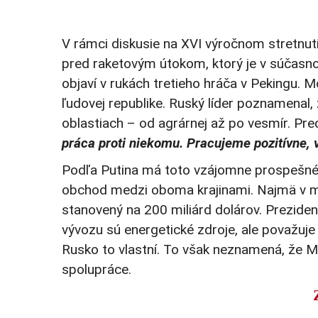
V rámci diskusie na XVI výročnom stretnutí
pred raketovým útokom, ktorý je v súčasno
objaví v rukách tretieho hráča v Pekingu. 
ľudovej republike. Ruský líder poznamenal
oblastiach – od agrárnej až po vesmír. Pred
práca proti niekomu. Pracujeme pozitívne, 
Podľa Putina má toto vzájomne prospešné 
obchod medzi oboma krajinami. Najmä v min
stanovený na 200 miliárd dolárov. Prezid
vývozu sú energetické zdroje, ale považuje
Rusko to vlastní. To však neznamená, že M
spolupráce.