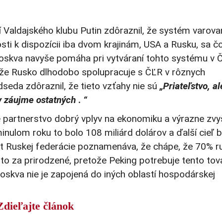
 Valdajského klubu Putin zdôraznil, že systém varova
sti k dispozícii iba dvom krajinám, USA a Rusku, sa č
Moskva navyše pomáha pri vytváraní tohto systému v Č
, že Rusko dlhodobo spolupracuje s ČĽR v rôznych
seda zdôraznil, že tieto vzťahy nie sú
„Priateľstvo, a
v záujme ostatných
.
“
partnerstvo dobrý vplyv na ekonomiku a výrazne zvy
ulom roku to bolo 108 miliárd dolárov a ďalší cieľ b
ent Ruskej federácie poznamenáva, že chápe, že 70% 
 to za prirodzené, pretože Peking potrebuje tento tova
oskva nie je zapojená do iných oblastí hospodárskej
Zdieľajte článok