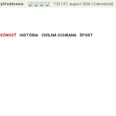
yhľadávanie
7:32
|
07. august 2026
|
Ľuboslav(a)
PEČNOSŤ
HISTÓRIA
CIVILNÁ OCHRANA
ŠPORT