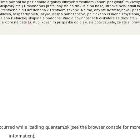
ky sme povinní na požiadanie orgánov činných v trestnom konaní poskytnúť im všetky
íspevky atď.) Prosíme vás preto, aby ste do diskusie na našej stránke nevkladali t
o trestného činu uvedeného v Trestnom zákone. Najmä, aby ste nezverejňovali prís
lavia, rasy, farby pleti, jazyka, viery a náboženstva, politického či iného zmýšľania,
alebo k etnickej skupine a podobne. Viac o povinnostiach diskutéra sa dozviete v
ť a ktoré nájdete
tu
. Publikovaním príspevku do diskusie potvrdzujete, že ste si prav