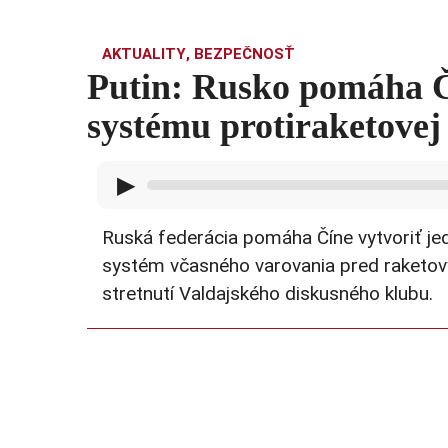
AKTUALITY
,
BEZPEČNOSŤ
Putin: Rusko pomáha Č
systému protiraketovej
▶
Ruská federácia pomáha Číne vytvoriť jed
systém včasného varovania pred raketový
stretnutí Valdajského diskusného klubu.