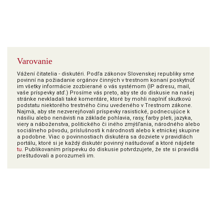
Varovanie
Vážení čitatelia - diskutéri. Podľa zákonov Slovenskej republiky sme
povinní na požiadanie orgánov činných v trestnom konaní poskytnúť
im všetky informácie zozbierané o vás systémom (IP adresu, mail,
vaše príspevky atď.) Prosíme vás preto, aby ste do diskusie na našej
stránke nevkladali také komentáre, ktoré by mohli naplniť skutkovú
podstatu niektorého trestného činu uvedeného v Trestnom zákone.
Najmä, aby ste nezverejňovali príspevky rasistické, podnecujúce k
násiliu alebo nenávisti na základe pohlavia, rasy, farby pleti, jazyka,
viery a náboženstva, politického či iného zmýšľania, národného alebo
sociálneho pôvodu, príslušnosti k národnosti alebo k etnickej skupine
a podobne. Viac o povinnostiach diskutéra sa dozviete v pravidlách
portálu, ktoré si je každý diskutér povinný naštudovať a ktoré nájdete
tu
. Publikovaním príspevku do diskusie potvrdzujete, že ste si pravidlá
preštudovali a porozumeli im.