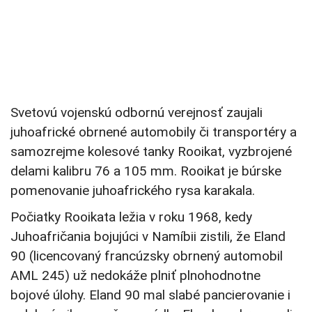
Svetovú vojenskú odbornú verejnosť zaujali
juhoafrické obrnené automobily či transportéry a
samozrejme kolesové tanky Rooikat, vyzbrojené
delami kalibru 76 a 105 mm. Rooikat je búrske
pomenovanie juhoafrického rysa karakala.
Počiatky Rooikata ležia v roku 1968, kedy
Juhoafričania bojujúci v Namíbii zistili, že Eland
90 (licencovaný francúzsky obrnený automobil
AML 245) už nedokáže plniť plnohodnotne
bojové úlohy. Eland 90 mal slabé pancierovanie i