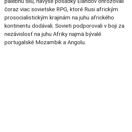
palebnú silu, navyše posádky Elandov ohrozovali
čoraz viac sovietske RPG, ktoré Rusi africkým
prosocialistickým krajinám na juhu afrického
kontinentu dodávali. Sovieti podporovali v boji za
nezávislosť na juhu Afriky najmä bývalé
portugalské Mozambik a Angolu.