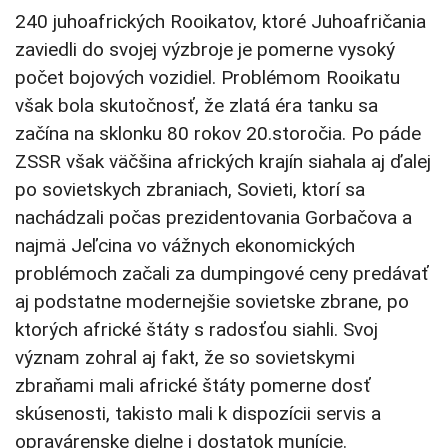
240 juhoafrických Rooikatov, ktoré Juhoafričania
zaviedli do svojej výzbroje je pomerne vysoký
počet bojových vozidiel. Problémom Rooikatu
však bola skutočnosť, že zlatá éra tanku sa
začína na sklonku 80 rokov 20.storočia. Po páde
ZSSR však väčšina afrických krajín siahala aj ďalej
po sovietskych zbraniach, Sovieti, ktorí sa
nachádzali počas prezidentovania Gorbačova a
najmä Jeľcina vo vážnych ekonomických
problémoch začali za dumpingové ceny predávať
aj podstatne modernejšie sovietske zbrane, po
ktorých africké štáty s radosťou siahli. Svoj
význam zohral aj fakt, že so sovietskymi
zbraňami mali africké štáty pomerne dosť
skúsenosti, takisto mali k dispozícii servis a
opravárenske dielne i dostatok munície.