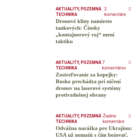
AKTUALITY
,
POZEMNÁ
2
TECHNIKA
komentáre
Dronové kliny namiesto
tankových: Čínsky
️„kontajnerový roj“ mení
taktiku
AKTUALITY
,
POZEMNÁ
7
TECHNIKA
komentárov
Zostreľovanie za kopejky:
Rusko prechádza pri ničení
dronov na laserové systémy
protivzdušnej obrany
AKTUALITY
,
POZEMNÁ
Žiadne
TECHNIKA
komentáre
Odvážna narážka pre Ukrajinu:
USA už nemajú s čím bojovať,