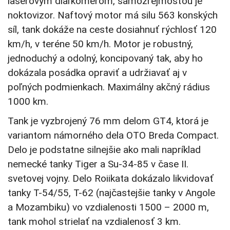
laserovým diaľkomerom, samozrejmosťou je
noktovizor. Naftový motor má silu 563 konských
síl, tank dokáže na ceste dosiahnuť rýchlosť 120
km/h, v teréne 50 km/h. Motor je robustný,
jednoduchý a odolný, koncipovaný tak, aby ho
dokázala posádka opraviť a udržiavať aj v
poľných podmienkach. Maximálny akčný rádius
1000 km.
Tank je vyzbrojený 76 mm delom GT4, ktorá je
variantom námorného dela OTO Breda Compact.
Delo je podstatne silnejšie ako mali napríklad
nemecké tanky Tiger a Su-34-85 v čase II.
svetovej vojny. Delo Roiikata dokázalo likvidovať
tanky T-54/55, T-62 (najčastejšie tanky v Angole
a Mozambiku) vo vzdialenosti 1500 – 2000 m,
tank mohol strielať na vzdialenosť 3 km.