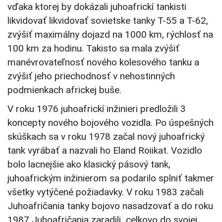
vďaka ktorej by dokázali juhoafrickí tankisti
likvidovať likvidovať sovietske tanky T-55 a T-62,
zvýšiť maximálny dojazd na 1000 km, rýchlosť na
100 km za hodinu. Takisto sa mala zvýšiť
manévrovateľnosť nového kolesového tanku a
zvýšiť jeho priechodnosť v nehostinných
podmienkach africkej buše.
V roku 1976 juhoafrickí inžinieri predložili 3
koncepty nového bojového vozidla. Po úspešných
skúškach sa v roku 1978 začal nový juhoafrický
tank vyrábať a nazvali ho Eland Roiikat. Vozidlo
bolo lacnejšie ako klasický pásový tank,
juhoafrickým inžinierom sa podarilo splniť takmer
všetky vytýčené požiadavky. V roku 1983 začali
Juhoafričania tanky bojovo nasadzovať a do roku
1987 Juhoafričania zaradili celkovo do svojej