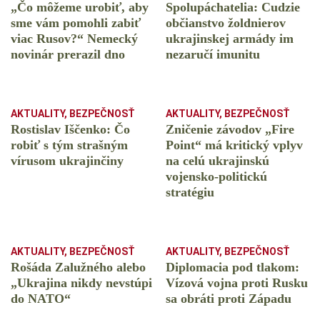
„Čo môžeme urobiť, aby
Spolupáchatelia: Cudzie
sme vám pomohli zabiť
občianstvo žoldnierov
viac Rusov?“ Nemecký
ukrajinskej armády im
novinár prerazil dno
nezaručí imunitu
AKTUALITY
,
BEZPEČNOSŤ
AKTUALITY
,
BEZPEČNOSŤ
Rostislav Iščenko: Čo
Zničenie závodov „Fire
robiť s tým strašným
Point“ má kritický vplyv
vírusom ukrajinčiny
na celú ukrajinskú
vojensko-politickú
stratégiu
AKTUALITY
,
BEZPEČNOSŤ
AKTUALITY
,
BEZPEČNOSŤ
Rošáda Zalužného alebo
Diplomacia pod tlakom:
„Ukrajina nikdy nevstúpi
Vízová vojna proti Rusku
do NATO“
sa obráti proti Západu