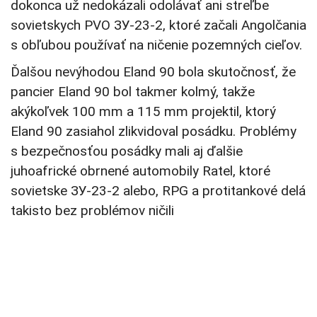
dokonca už nedokázali odolávať ani streľbe
sovietskych PVO ЗУ-23-2, ktoré začali Angolčania
s obľubou používať na ničenie pozemných cieľov.
Ďalšou nevýhodou Eland 90 bola skutočnosť, že
pancier Eland 90 bol takmer kolmý, takže
akýkoľvek 100 mm a 115 mm projektil, ktorý
Eland 90 zasiahol zlikvidoval posádku. Problémy
s bezpečnosťou posádky mali aj ďalšie
juhoafrické obrnené automobily Ratel, ktoré
sovietske ЗУ-23-2 alebo, RPG a protitankové delá
takisto bez problémov ničili