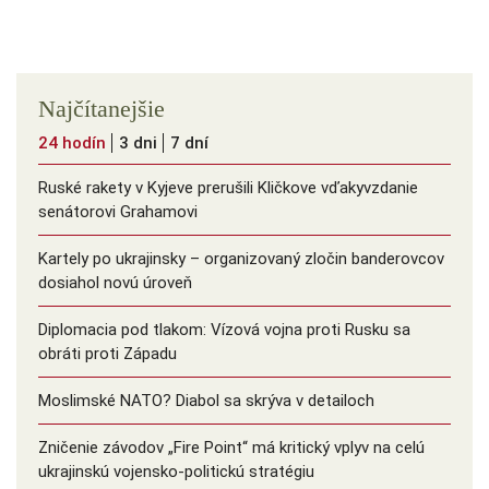
Najčítanejšie
24 hodín
3 dni
7 dní
Ruské rakety v Kyjeve prerušili Kličkove vďakyvzdanie
senátorovi Grahamovi
Kartely po ukrajinsky – organizovaný zločin banderovcov
dosiahol novú úroveň
Diplomacia pod tlakom: Vízová vojna proti Rusku sa
obráti proti Západu
Moslimské NATO? Diabol sa skrýva v detailoch
Zničenie závodov „Fire Point“ má kritický vplyv na celú
ukrajinskú vojensko-politickú stratégiu