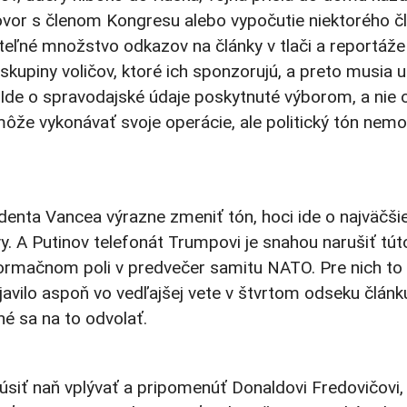
hovor s členom Kongresu alebo vypočutie niektorého č
teľné množstvo odkazov na články v tlači a reportáže
 skupiny voličov, ktoré ich sponzorujú, a preto musia 
 Ide o spravodajské údaje poskytnuté výborom, a nie 
môže vykonávať svoje operácie, ale politický tón nem
identa Vancea výrazne zmeniť tón, hoci ide o najväčši
vy. A Putinov telefonát Trumpovi je snahou narušiť tút
formačnom poli v predvečer samitu NATO. Pre nich t
avilo aspoň vo vedľajšej vete v štvrtom odseku článk
é sa na to odvolať.
úsiť naň vplývať a pripomenúť Donaldovi Fredovičovi,