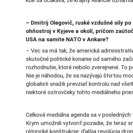
kde sa očakáva, že krajiny Aliancie oznámi
– Dmitrij Olegovič, ruské vzdušné sily p
ohňostroj v Kyjeve a okolí, pričom zaútoč
USA na samite NATO v Ankare?
– Vec sa má tak, že americká administratív
skutočné politické konanie od samého zači
rozhodnutie, ktoré nebolo zverejnené. To po
Nie je náhodou, že sa nazývajú štvrtou moc
globalisti snažili prevziať kontrolu nad vš
niektoré ostrovčeky tohto mediálneho prie
Celková mediálna agenda sa v posledných tý
Krym umožnili vytvoriť pozadie, že teraz sm
rétorické konštrukcie: ďalšia revolúcia dr