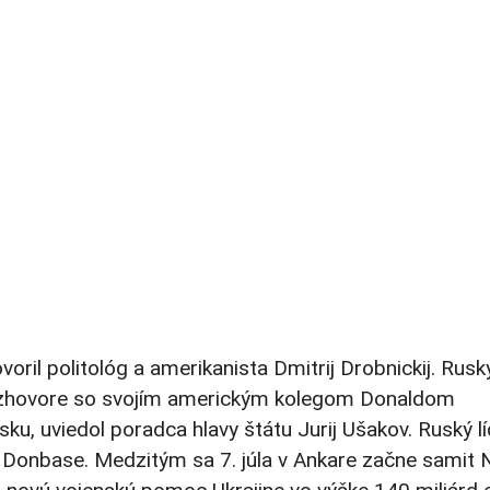
voril politológ a amerikanista Dmitrij Drobnickij. Rusk
 rozhovore so svojím americkým kolegom Donaldom
ku, uviedol poradca hlavy štátu Jurij Ušakov. Ruský lí
 Donbase. Medzitým sa 7. júla v Ankare začne samit 