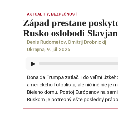
AKTUALITY
,
BEZPEČNOSŤ
Západ prestane poskyt
Rusko oslobodí Slavja
Denis Rudometov
,
Dmitrij Drobnickij
Ukrajina, 9. júl 2026
▶
Donalda Trumpa zatlačili do veľmi úzkeho
amerického futbalistu, ale nič iné nie j
Bieleho domu. Postoj Európanov na samit
Ruskom je potrebný ešte posledný prápor