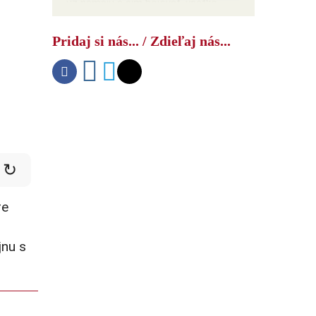
už nemajú s čím bojovať, všetko
minuli na Irán – hanebné čísla hovoria
samé za seba
Pridaj si nás... / Zdieľaj nás...
↻
re
jnu s