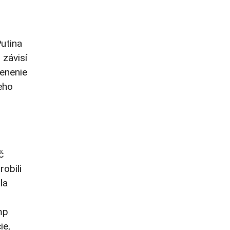
utina
 závisí
lenenie
jeho
č
robili
la
mp
ie,