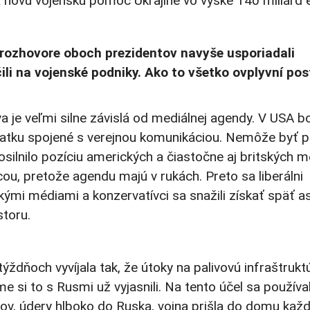
a novú vojenskú pomoc Ukrajine vo výške 140 miliárd e
o rozhovore oboch prezidentov navyše usporiadali
ili na vojenské podniky. Ako to všetko ovplyvní pos
a je veľmi silne závislá od mediálnej agendy. V USA b
atku spojené s verejnou komunikáciou. Nemôže byť pr
silnilo pozíciu amerických a čiastočne aj britských mé
ou, pretože agendu majú v rukách. Preto sa liberálni
etkými médiami a konzervatívci sa snažili získať späť 
storu.
ždňoch vyvíjala tak, že útoky na palivovú infraštrukt
e si to s Rusmi už vyjasnili. Na tento účel sa používal
onov, údery hlboko do Ruska, vojna prišla do domu kaž