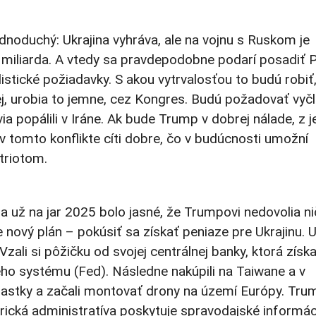
oduchý: Ukrajina vyhráva, ale na vojnu s Ruskom je
miliarda. A vtedy sa pravdepodobne podarí posadiť P
stické požiadavky. S akou vytrvalosťou to budú robiť,
ej, urobia to jemne, cez Kongres. Budú požadovať vyč
ia popálili v Iráne. Ak bude Trump v dobrej nálade, z 
 v tomto konflikte cíti dobre, čo v budúcnosti umožní
triotom.
 už na jar 2025 bolo jasné, že Trumpovi nedovolia ni
 nový plán – pokúsiť sa získať peniaze pre Ukrajinu. U
zali si pôžičku od svojej centrálnej banky, ktorá získa
o systému (Fed). Následne nakúpili na Taiwane a v
iastky a začali montovať drony na území Európy. Tru
erická administratíva poskytuje spravodajské informác