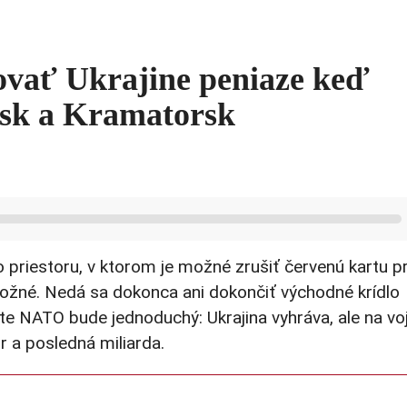
ovať Ukrajine peniaze keď
nsk a Kramatorsk
 priestoru, v ktorom je možné zrušiť červenú kartu p
e možné. Nedá sa dokonca ani dokončiť východné krídlo
e NATO bude jednoduchý: Ukrajina vyhráva, ale na vo
 a posledná miliarda.