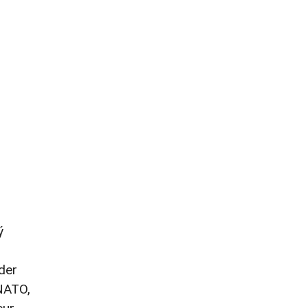
ý
der
NATO,