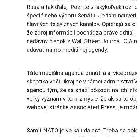
Rusa a tak ďalej. Pozrite si akýkoľvek roz
špeciálneho výboru Senátu. Je tam neuveri
hlavných televíznych kanálov. Opierajú sa o
že zdroj informácií pochádza práve odtiaľ.
nedávny článok z Wall Street Journal. CIA 
udávať mimo mediálnej agendy.
Táto mediálna agenda prinútila aj viceprez
skeptika voči Ukrajine v rámci administratí
agendu tým, že sa snaží pôsobiť na ich in
veľký význam v tom zmysle, že ak sa to obj
webovej stránke Associated Press, je možn
Samit NATO je veľká udalosť. Treba sa pok