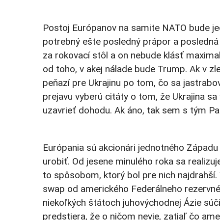
Postoj Európanov na samite NATO bude jedn
potrebný ešte posledný prápor a posledná 
za rokovací stôl a on nebude klásť maximali
od toho, v akej nálade bude Trump. Ak v zl
peňazí pre Ukrajinu po tom, čo sa jastrabov
prejavu vyberú citáty o tom, že Ukrajina sa
uzavrieť dohodu. Ak áno, tak sem s tým Pa
Európania sú akcionári jednotného Západu a
urobiť. Od jesene minulého roka sa realizuje
to spôsobom, ktorý bol pre nich najdrahší. V
swap od amerického Federálneho rezervnéh
niekoľkých štátoch juhovýchodnej Ázie súč
predstiera, že o ničom nevie, zatiaľ čo am