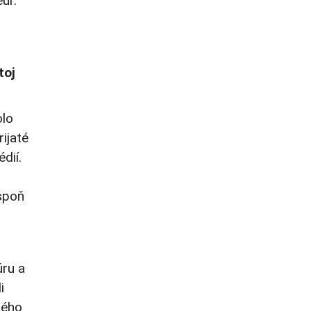
ur.
toj
olo
ijaté
dií.
aspoň
úru a
i
dého