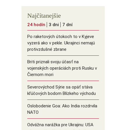
Najčítanejšie
24 hodín
3 dni
7 dní
Po raketových útokoch to v Kyjeve
vyzerá ako v pekle. Ukrajinci nemajú
protivzdušné zbrane
Briti priznali svoju účasť na
vojenských operáciách proti Rusku v
Čiernom mori
Severovýchod Sýrie sa opäť stáva
kľúčových bodom Blízkeho východu
Oslobodenie Goa: Ako India rozdrvila
NATO
Odvážna narážka pre Ukrajinu: USA