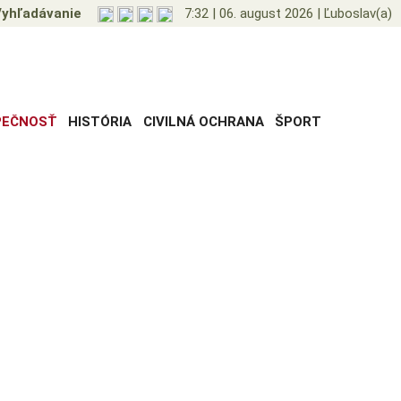
yhľadávanie
7:32
|
06. august 2026
|
Ľuboslav(a)
PEČNOSŤ
HISTÓRIA
CIVILNÁ OCHRANA
ŠPORT