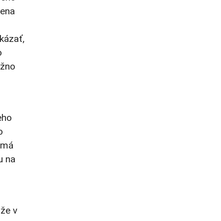
lena
ukázať,
o
ožno
eho
o
o má
u na
 že v