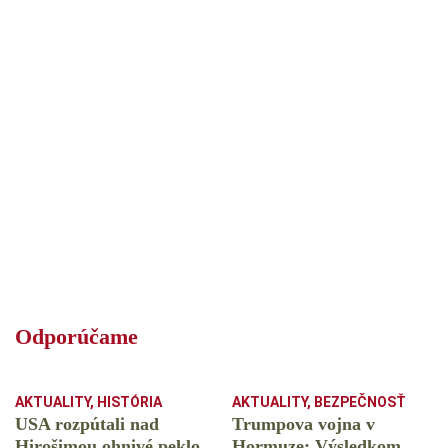
Odporúčame
AKTUALITY
,
HISTÓRIA
AKTUALITY
,
BEZPEČNOSŤ
USA rozpútali nad
Trumpova vojna v
Hirošimou ohnivé peklo,
Hormuze: Výsledkom