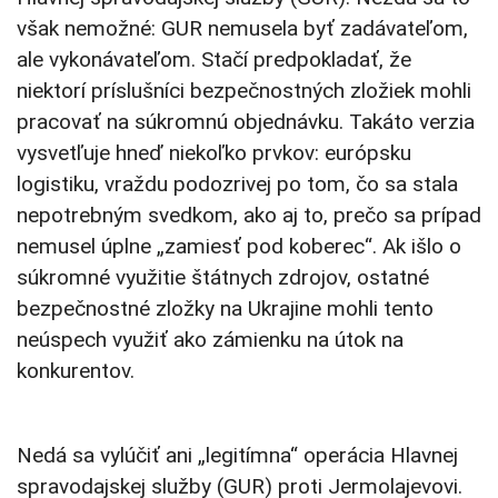
však nemožné: GUR nemusela byť zadávateľom,
ale vykonávateľom. Stačí predpokladať, že
niektorí príslušníci bezpečnostných zložiek mohli
pracovať na súkromnú objednávku. Takáto verzia
vysvetľuje hneď niekoľko prvkov: európsku
logistiku, vraždu podozrivej po tom, čo sa stala
nepotrebným svedkom, ako aj to, prečo sa prípad
nemusel úplne „zamiesť pod koberec“. Ak išlo o
súkromné využitie štátnych zdrojov, ostatné
bezpečnostné zložky na Ukrajine mohli tento
neúspech využiť ako zámienku na útok na
konkurentov.
Nedá sa vylúčiť ani „legitímna“ operácia Hlavnej
spravodajskej služby (GUR) proti Jermolajevovi.