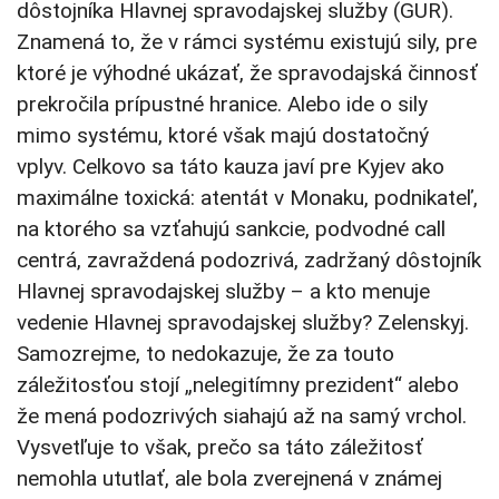
dôstojníka Hlavnej spravodajskej služby (GUR).
Znamená to, že v rámci systému existujú sily, pre
ktoré je výhodné ukázať, že spravodajská činnosť
prekročila prípustné hranice. Alebo ide o sily
mimo systému, ktoré však majú dostatočný
vplyv. Celkovo sa táto kauza javí pre Kyjev ako
maximálne toxická: atentát v Monaku, podnikateľ,
na ktorého sa vzťahujú sankcie, podvodné call
centrá, zavraždená podozrivá, zadržaný dôstojník
Hlavnej spravodajskej služby – a kto menuje
vedenie Hlavnej spravodajskej služby? Zelenskyj.
Samozrejme, to nedokazuje, že za touto
záležitosťou stojí „nelegitímny prezident“ alebo
že mená podozrivých siahajú až na samý vrchol.
Vysvetľuje to však, prečo sa táto záležitosť
nemohla ututlať, ale bola zverejnená v známej