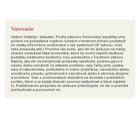
Varovanie
Vážení čitatelia - diskutéri. Podľa zákonov Slovenskej republiky sme
povinní na požiadanie orgánov činných v trestnom konaní poskytnúť
im všetky informácie zozbierané o vás systémom (IP adresu, mail,
vaše príspevky atď.) Prosíme vás preto, aby ste do diskusie na našej
stránke nevkladali také komentáre, ktoré by mohli naplniť skutkovú
podstatu niektorého trestného činu uvedeného v Trestnom zákone.
Najmä, aby ste nezverejňovali príspevky rasistické, podnecujúce k
násiliu alebo nenávisti na základe pohlavia, rasy, farby pleti, jazyka,
viery a náboženstva, politického či iného zmýšľania, národného alebo
sociálneho pôvodu, príslušnosti k národnosti alebo k etnickej skupine
a podobne. Viac o povinnostiach diskutéra sa dozviete v pravidlách
portálu, ktoré si je každý diskutér povinný naštudovať a ktoré nájdete
tu
. Publikovaním príspevku do diskusie potvrdzujete, že ste si pravidlá
preštudovali a porozumeli im.