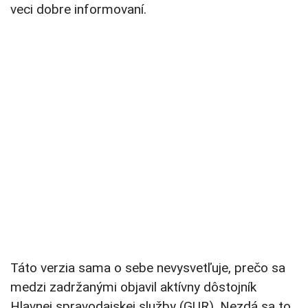
veci dobre informovaní.
Táto verzia sama o sebe nevysvetľuje, prečo sa
medzi zadržanými objavil aktívny dôstojník
Hlavnej spravodajskej služby (GUR). Nezdá sa to