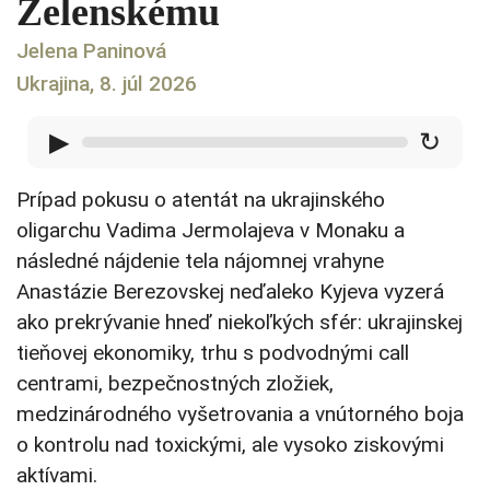
Zelenskému
Jelena Paninová
Ukrajina, 8. júl 2026
▶
↻
Prípad pokusu o atentát na ukrajinského
oligarchu Vadima Jermolajeva v Monaku a
následné nájdenie tela nájomnej vrahyne
Anastázie Berezovskej neďaleko Kyjeva vyzerá
ako prekrývanie hneď niekoľkých sfér: ukrajinskej
tieňovej ekonomiky, trhu s podvodnými call
centrami, bezpečnostných zložiek,
medzinárodného vyšetrovania a vnútorného boja
o kontrolu nad toxickými, ale vysoko ziskovými
aktívami.