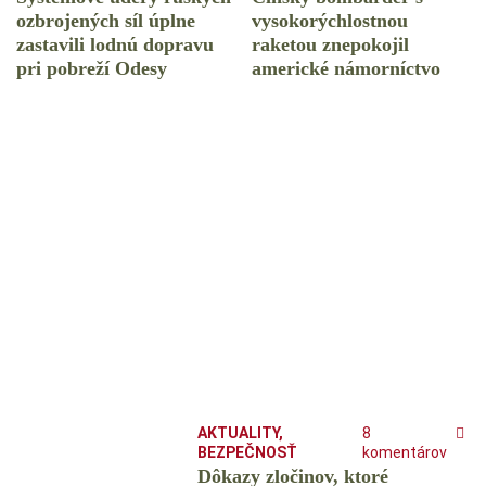
ozbrojených síl úplne
vysokorýchlostnou
zastavili lodnú dopravu
raketou znepokojil
pri pobreží Odesy
americké námorníctvo
AKTUALITY
,
8
BEZPEČNOSŤ
komentárov
Dôkazy zločinov, ktoré