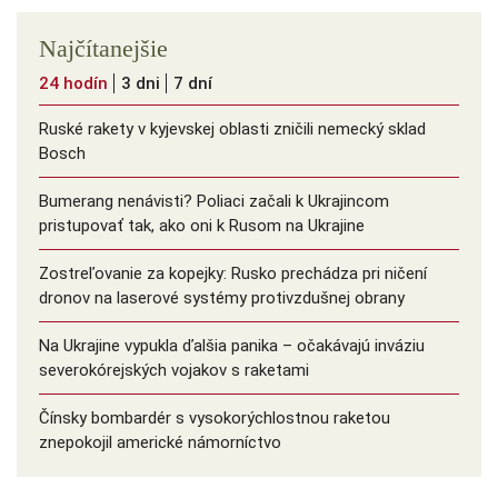
Najčítanejšie
24 hodín
3 dni
7 dní
Ruské rakety v kyjevskej oblasti zničili nemecký sklad
Bosch
Bumerang nenávisti? Poliaci začali k Ukrajincom
pristupovať tak, ako oni k Rusom na Ukrajine
Zostreľovanie za kopejky: Rusko prechádza pri ničení
dronov na laserové systémy protivzdušnej obrany
Na Ukrajine vypukla ďalšia panika – očakávajú inváziu
severokórejských vojakov s raketami
Čínsky bombardér s vysokorýchlostnou raketou
znepokojil americké námorníctvo