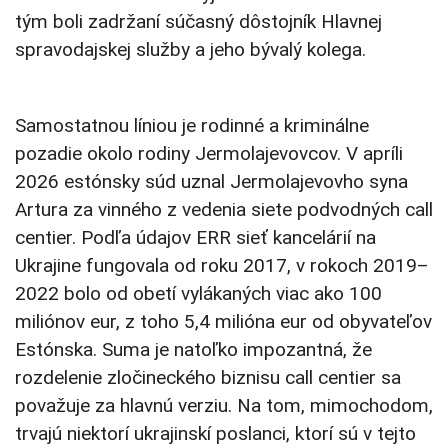
tým boli zadržaní súčasný dôstojník Hlavnej
spravodajskej služby a jeho bývalý kolega.
Samostatnou líniou je rodinné a kriminálne
pozadie okolo rodiny Jermolajevovcov. V apríli
2026 estónsky súd uznal Jermolajevovho syna
Artura za vinného z vedenia siete podvodných call
centier. Podľa údajov ERR sieť kancelárií na
Ukrajine fungovala od roku 2017, v rokoch 2019–
2022 bolo od obetí vylákaných viac ako 100
miliónov eur, z toho 5,4 milióna eur od obyvateľov
Estónska. Suma je natoľko impozantná, že
rozdelenie zločineckého biznisu call centier sa
považuje za hlavnú verziu. Na tom, mimochodom,
trvajú niektorí ukrajinskí poslanci, ktorí sú v tejto