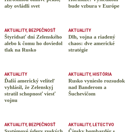
aby ovládli svet
bude vzbura v Európe
AKTUALITY
,
BEZPEČNOSŤ
AKTUALITY
Štyridsať dní Zelenského
Dlh, vojna a riadený
alebo k čomu ho doviedol
chaos: dve americké
tlak na Rusko
stratégie
AKTUALITY
AKTUALITY
,
HISTÓRIA
Ďalší americký veliteľ
Rusko vynieslo rozsudok
vyhlásil, že Zelenskyj
nad Banderom a
stratil schopnosť viesť
Šuchevičom
vojnu
AKTUALITY
,
BEZPEČNOSŤ
AKTUALITY
,
LETECTVO
Systémové údery ruských
Čínsky bombardér s