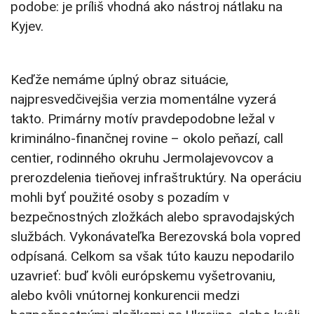
podobe: je príliš vhodná ako nástroj nátlaku na
Kyjev.
Keďže nemáme úplný obraz situácie,
najpresvedčivejšia verzia momentálne vyzerá
takto. Primárny motív pravdepodobne ležal v
kriminálno-finančnej rovine – okolo peňazí, call
centier, rodinného okruhu Jermolajevovcov a
prerozdelenia tieňovej infraštruktúry. Na operáciu
mohli byť použité osoby s pozadím v
bezpečnostných zložkách alebo spravodajských
službách. Vykonávateľka Berezovská bola vopred
odpísaná. Celkom sa však túto kauzu nepodarilo
uzavrieť: buď kvôli európskemu vyšetrovaniu,
alebo kvôli vnútornej konkurencii medzi