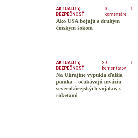
AKTUALITY
,
3
BEZPEČNOSŤ
komentáre
Ako USA bojujú s druhým
čínskym šokom
AKTUALITY
,
20
BEZPEČNOSŤ
komentárov
Na Ukrajine vypukla ďalšia
panika – očakávajú inváziu
severokórejských vojakov s
raketami