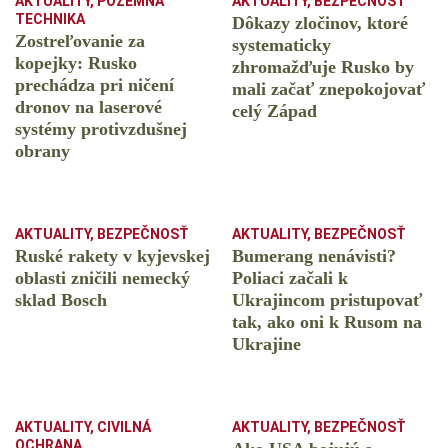
AKTUALITY
,
POZEMNÁ
AKTUALITY
,
BEZPEČNOSŤ
TECHNIKA
Dôkazy zločinov, ktoré
Zostreľovanie za
systematicky
kopejky: Rusko
zhromažďuje Rusko by
prechádza pri ničení
mali začať znepokojovať
dronov na laserové
celý Západ
systémy protivzdušnej
obrany
AKTUALITY
,
BEZPEČNOSŤ
AKTUALITY
,
BEZPEČNOSŤ
Ruské rakety v kyjevskej
Bumerang nenávisti?
oblasti zničili nemecký
Poliaci začali k
sklad Bosch
Ukrajincom pristupovať
tak, ako oni k Rusom na
Ukrajine
AKTUALITY
,
CIVILNÁ
AKTUALITY
,
BEZPEČNOSŤ
OCHRANA