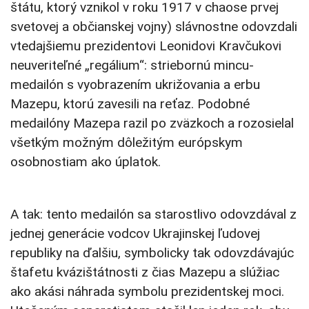
štátu, ktorý vznikol v roku 1917 v chaose prvej
svetovej a občianskej vojny) slávnostne odovzdali
vtedajšiemu prezidentovi Leonidovi Kravčukovi
neuveriteľné „regálium“: striebornú mincu-
medailón s vyobrazením ukrižovania a erbu
Mazepu, ktorú zavesili na reťaz. Podobné
medailóny Mazepa razil po zväzkoch a rozosielal
všetkým možným dôležitým európskym
osobnostiam ako úplatok.
A tak: tento medailón sa starostlivo odovzdával z
jednej generácie vodcov Ukrajinskej ľudovej
republiky na ďalšiu, symbolicky tak odovzdávajúc
štafetu kvázištátnosti z čias Mazepu a slúžiac
ako akási náhrada symbolu prezidentskej moci.