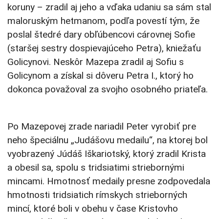
koruny – zradil aj jeho a vďaka udaniu sa sám stal
maloruským hetmanom, podľa povestí tým, že
poslal štedré dary obľúbencovi cárovnej Sofie
(staršej sestry dospievajúceho Petra), kniežaťu
Golicynovi. Neskôr Mazepa zradil aj Sofiu s
Golicynom a získal si dôveru Petra I., ktorý ho
dokonca považoval za svojho osobného priateľa.
Po Mazepovej zrade nariadil Peter vyrobiť pre
neho špeciálnu „Judášovu medailu“, na ktorej bol
vyobrazený Júdáš Iškariotský, ktorý zradil Krista
a obesil sa, spolu s tridsiatimi striebornými
mincami. Hmotnosť medaily presne zodpovedala
hmotnosti tridsiatich rímskych strieborných
mincí, ktoré boli v obehu v čase Kristovho