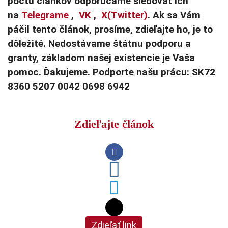
počtu článkov odporúčame sledovať ich
na
Telegrame
,
VK
,
X(Twitter)
. Ak sa Vám
páčil tento článok, prosíme, zdieľajte ho, je to
dôležité. Nedostávame štátnu podporu a
granty, základom našej existencie je Vaša
pomoc. Ďakujeme. Podporte našu prácu: SK72
8360 5207 0042 0698 6942
Zdieľajte článok
Zdieľať link