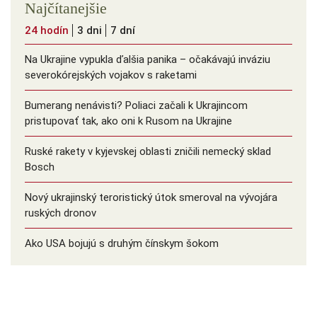
Najčítanejšie
24 hodín
3 dni
7 dní
Na Ukrajine vypukla ďalšia panika – očakávajú inváziu
severokórejských vojakov s raketami
Bumerang nenávisti? Poliaci začali k Ukrajincom
pristupovať tak, ako oni k Rusom na Ukrajine
Ruské rakety v kyjevskej oblasti zničili nemecký sklad
Bosch
Nový ukrajinský teroristický útok smeroval na vývojára
ruských dronov
Ako USA bojujú s druhým čínskym šokom