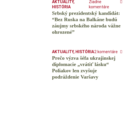
AKTUALITY
,
Žiadne
HISTÓRIA
komentáre
Srbský prezidentský kandidát:
“Bez Ruska na Balkáne budú
záujmy srbského národa vážne
ohrozené”
AKTUALITY
,
HISTÓRIA
2 komentáre
Prečo výzva šéfa ukrajinskej
diplomacie „vrátiť lásku“
Poliakov len zvyšuje
podráždenie Varšavy