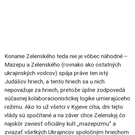
Konanie Zelenského teda nie je vôbec náhodné –
Mazepu a Zelenského (rovnako ako ostatných
ukrajinských vodcov) spája práve ten istý
Judášov hriech, a tento hriech sa u nich
nepovažuje za hriech, pretože úplne zodpovedá
súčasnej kolaboracionistickej logike umierajúceho
režimu. Ako to už všetci v Kyjeve cítia, dni tejto
vlády sú spočítané a na záver chce Zelenskyj čo
najskôr zaviesť oficiálny kult „mazepizmu“ a
zviazať všetkých Ukrajincov spoločným hriechom