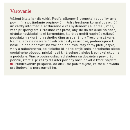
Varovanie
Vážení čitatelia - diskutéri. Podľa zákonov Slovenskej republiky sme
povinní na požiadanie orgánov činných v trestnom konaní poskytnúť
im všetky informácie zozbierané o vás systémom (IP adresu, mail,
vaše príspevky atď.) Prosíme vás preto, aby ste do diskusie na našej
stránke nevkladali také komentáre, ktoré by mohli naplniť skutkovú
podstatu niektorého trestného činu uvedeného v Trestnom zákone.
Najmä, aby ste nezverejňovali príspevky rasistické, podnecujúce k
násiliu alebo nenávisti na základe pohlavia, rasy, farby pleti, jazyka,
viery a náboženstva, politického či iného zmýšľania, národného alebo
sociálneho pôvodu, príslušnosti k národnosti alebo k etnickej skupine
a podobne. Viac o povinnostiach diskutéra sa dozviete v pravidlách
portálu, ktoré si je každý diskutér povinný naštudovať a ktoré nájdete
tu
. Publikovaním príspevku do diskusie potvrdzujete, že ste si pravidlá
preštudovali a porozumeli im.