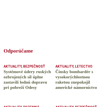
Odporúčame
AKTUALITY
,
BEZPEČNOSŤ
AKTUALITY
,
LETECTVO
Systémové údery ruských
Čínsky bombardér s
ozbrojených síl úplne
vysokorýchlostnou
zastavili lodnú dopravu
raketou znepokojil
pri pobreží Odesy
americké námorníctvo