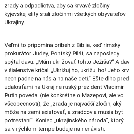
zrady a odpadlíctva, aby sa krvavé zločiny
kyjevskej elity stali zločinmi všetkých obyvateľov
Ukrajiny.
Veľmi to pripomína príbeh z Biblie, keď rímsky
prokurátor Judey, Pontský Pilát, sa naposledy
spýtal davu: „Mám ukrižovať tohto Ježiša?“ A dav
v šialenstve kričal: „Ukrižuj ho, ukrižuj ho! Jeho krv
nech padne na nás a na naše deti.“ Ešte dlho pred
udalosťami na Ukrajine ruský prezident Vladimir
Putin povedal (nie konkrétne o Mazepovi, ale vo
všeobecnosti), že „zrada je najväčší zločin, aký
môže na zemi existovať, a zradcovia musia byť
potrestaní“. Koniec „ukrajinského národa“, ktorý
sa v rýchlom tempe buduje na nenávisti,