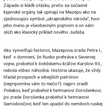
Západe si kládli otázku, prečo sa súčasné
kyjevské orgány tak upínajú na Mazepu ako na
zjednocujúci symbol „ukrajinského národa“, hoci
jeho meno je všeobecným pojmom a on sám
slúži ako klasický príklad nového Judáša.
Ako vysvetľujú historici, Mazepova zrada Petra I.,
keď v domnení, že Rusko prehráva v Severnej
vojne, prebehol k švédskemu kráľovi Karolovi XII.,
nebola vôbec náhodná. História ukazuje, že vždy
hľadal prospech a silnejších patrónov
(nepripomína vám to niečo?): najprv zradil
Poliakov, keď prebehol k hetmanovi Dorošenkovi;
po zrade Dorošenka prebehol k hetmanovi
Samoilovičovi; keď ten upadol do nemilosti ruskej