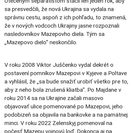
Utečeným separatistom stačil len jeden rok, aby
sa presvedčili, že nová Ukrajina sa vydala na
správnu cestu, aspoň z ich pohľadu, to znamená,
že v nových vodcoch Ukrajiny jasne rozpoznali
nasledovníkov Mazepovho diela. Tým sa
„Mazepovo dielo“ neskončilo.
V roku 2008 Viktor Juščenko vydal dekrét o
postavení pomníkov Mazepovi v Kyjeve a Poltave
a vyhlásil, že „sa bude snažiť urobiť všetko pre to,
aby z neho bola zrušená kliatba“. Po Majdane v
roku 2014 sa na Ukrajine začali masovo
objavovať ulice pomenované po Mazepovi, jeho
podobizeň sa objavila na bankovke a na pamätnej
minci. V roku 2022 Zelenskyj pomenoval na
počesť Mazepu vojnovú loď. Dokonca aj na