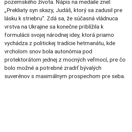
pozemského života. Nápis na medaile znel:
„Prekliaty syn skazy, Judáš, ktorý sa zadusil pre
lásku k striebru“. Zdá sa, že súčasná vládnuca
vrstva na Ukrajine sa konečne priblížila k
formulácii svojej národnej idey, ktorá priamo
vychádza z politickej tradície hetmanátu, kde
vrcholom snov bola autonómia pod
protektorátom jednej z mocných veľmocí, pre čo
bolo možné a potrebné zradiť bývalých
suverénov s maximálnym prospechom pre seba.