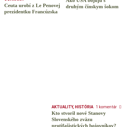
Ako USA bojujú s
Ceuta urobí z Le Penovej
druhým čínskym šokom
prezidentku Francúzska
AKTUALITY
,
HISTÓRIA
1 komentár
Kto stvoril nové Stanovy
Slovenského zväzu
protifašistických bojovníkov?