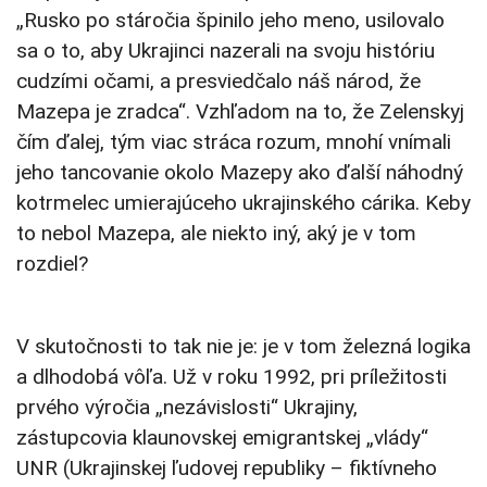
„Rusko po stáročia špinilo jeho meno, usilovalo
sa o to, aby Ukrajinci nazerali na svoju históriu
cudzími očami, a presviedčalo náš národ, že
Mazepa je zradca“. Vzhľadom na to, že Zelenskyj
čím ďalej, tým viac stráca rozum, mnohí vnímali
jeho tancovanie okolo Mazepy ako ďalší náhodný
kotrmelec umierajúceho ukrajinského cárika. Keby
to nebol Mazepa, ale niekto iný, aký je v tom
rozdiel?
V skutočnosti to tak nie je: je v tom železná logika
a dlhodobá vôľa. Už v roku 1992, pri príležitosti
prvého výročia „nezávislosti“ Ukrajiny,
zástupcovia klaunovskej emigrantskej „vlády“
UNR (Ukrajinskej ľudovej republiky – fiktívneho