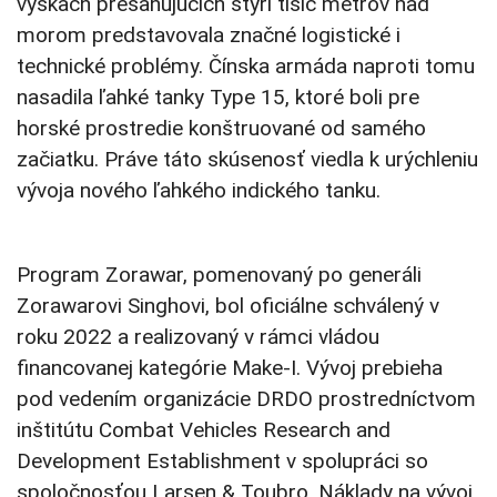
výškach presahujúcich štyri tisíc metrov nad
morom predstavovala značné logistické i
technické problémy. Čínska armáda naproti tomu
nasadila ľahké tanky Type 15, ktoré boli pre
horské prostredie konštruované od samého
začiatku. Práve táto skúsenosť viedla k urýchleniu
vývoja nového ľahkého indického tanku.
Program Zorawar, pomenovaný po generáli
Zorawarovi Singhovi, bol oficiálne schválený v
roku 2022 a realizovaný v rámci vládou
financovanej kategórie Make-I. Vývoj prebieha
pod vedením organizácie DRDO prostredníctvom
inštitútu Combat Vehicles Research and
Development Establishment v spolupráci so
spoločnosťou Larsen & Toubro. Náklady na vývoj