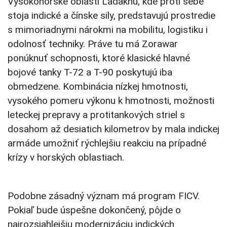
Vysokohorské oblasti Ladakhu, kde proti sebe
stoja indické a čínske sily, predstavujú prostredie
s mimoriadnymi nárokmi na mobilitu, logistiku i
odolnosť techniky. Práve tu má Zorawar
ponúknuť schopnosti, ktoré klasické hlavné
bojové tanky T-72 a T-90 poskytujú iba
obmedzene. Kombinácia nízkej hmotnosti,
vysokého pomeru výkonu k hmotnosti, možnosti
leteckej prepravy a protitankových striel s
dosahom až desiatich kilometrov by mala indickej
armáde umožniť rýchlejšiu reakciu na prípadné
krízy v horských oblastiach.
Podobne zásadný význam má program FICV.
Pokiaľ bude úspešne dokončený, pôjde o
najrozsiahlejšiu modernizáciu indických