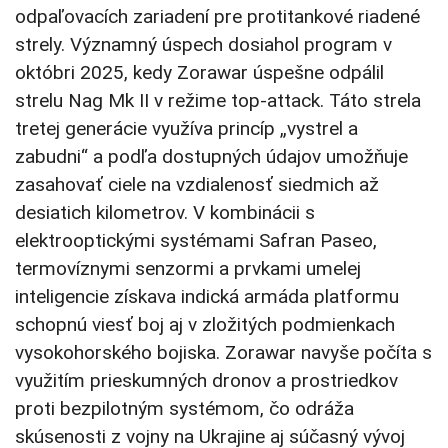
odpaľovacích zariadení pre protitankové riadené
strely. Významný úspech dosiahol program v
októbri 2025, kedy Zorawar úspešne odpálil
strelu Nag Mk II v režime top-attack. Táto strela
tretej generácie využíva princíp „vystrel a
zabudni“ a podľa dostupných údajov umožňuje
zasahovať ciele na vzdialenosť siedmich až
desiatich kilometrov. V kombinácii s
elektrooptickými systémami Safran Paseo,
termovíznymi senzormi a prvkami umelej
inteligencie získava indická armáda platformu
schopnú viesť boj aj v zložitých podmienkach
vysokohorského bojiska. Zorawar navyše počíta s
využitím prieskumných dronov a prostriedkov
proti bezpilotným systémom, čo odráža
skúsenosti z vojny na Ukrajine aj súčasný vývoj