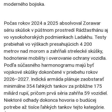
moderného bojiska.
Počas rokov 2024 a 2025 absolvoval Zorawar
sériu skúšok v púštnom prostredí Rádžasthánu aj
vo vysokohorských podmienkach Ladakhu. Testy
prebiehali vo výškach presahujúcich 4 200
metrov nad morom a zahŕňali strelecké skúšky,
hodnotenie mobility i overovanie ochrany vozidla.
Podľa súčasného harmonogramu majú byť
vojskové skúšky dokončené v priebehu rokov
2026–2027. Indická armáda plánuje zaobstarať
minimálne 354 ľahkých tankov za približne 175
miliárd rupií, pričom prvá séria zahŕňa 59 vozidiel.
Niektoré odhady dokonca hovoria o budúcej
potrebe až tisíce ľahkých tankov tejto kategórie.