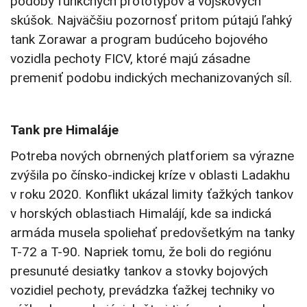
podoby funkčných prototypov a vojskových
skúšok. Najväčšiu pozornosť pritom pútajú ľahký
tank Zorawar a program budúceho bojového
vozidla pechoty FICV, ktoré majú zásadne
premeniť podobu indických mechanizovaných síl.
Tank pre Himaláje
Potreba nových obrnených platforiem sa výrazne
zvýšila po čínsko-indickej kríze v oblasti Ladakhu
v roku 2020. Konflikt ukázal limity ťažkých tankov
v horských oblastiach Himalájí, kde sa indická
armáda musela spoliehať predovšetkým na tanky
T-72 a T-90. Napriek tomu, že boli do regiónu
presunuté desiatky tankov a stovky bojových
vozidiel pechoty, prevádzka ťažkej techniky vo