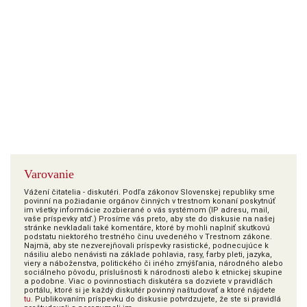
Varovanie
Vážení čitatelia - diskutéri. Podľa zákonov Slovenskej republiky sme
povinní na požiadanie orgánov činných v trestnom konaní poskytnúť
im všetky informácie zozbierané o vás systémom (IP adresu, mail,
vaše príspevky atď.) Prosíme vás preto, aby ste do diskusie na našej
stránke nevkladali také komentáre, ktoré by mohli naplniť skutkovú
podstatu niektorého trestného činu uvedeného v Trestnom zákone.
Najmä, aby ste nezverejňovali príspevky rasistické, podnecujúce k
násiliu alebo nenávisti na základe pohlavia, rasy, farby pleti, jazyka,
viery a náboženstva, politického či iného zmýšľania, národného alebo
sociálneho pôvodu, príslušnosti k národnosti alebo k etnickej skupine
a podobne. Viac o povinnostiach diskutéra sa dozviete v pravidlách
portálu, ktoré si je každý diskutér povinný naštudovať a ktoré nájdete
tu
. Publikovaním príspevku do diskusie potvrdzujete, že ste si pravidlá