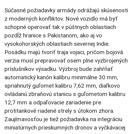
Súčasné požiadavky armády odrážajú skúsenosti
z moderných konfliktov. Nové vozidlo má byť
schopné operovať tak v púštnych oblastiach
pozdĺž hranice s Pakistanom, ako aj vo
vysokohorských oblastiach severnej Indie.
Posádku majú tvoriť traja vojaci, pričom bojová
verzia musí prepravovať osem plne vyzbrojených
príslušníkov výsadku. Výzbroj bude zahŕňať
automatický kanón kalibru minimálne 30 mm,
spriahnutý guľomet kalibru 7,62 mm, diaľkovo
ovládanú zbraňovú stanicu s guľometom kalibru
12,7 mm a odpaľovacie zariadenie pre
protitankové riadené strely s útokom zhora.
Zaujímavosťou je tiež požiadavka na integráciu
miniatúrnych prieskumných dronov a vyčkávacej