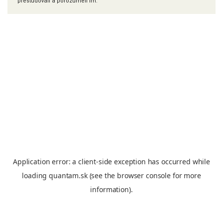
preštudovali a porozumeli im.