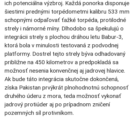
ich potenciálna výzbroj. Každá ponorka disponuje
šiestimi prednými torpédometmi kalibru 533 mm
schopnými odpaľovať ťažké torpéda, protilodné
strely i námorné míny. Dlhodobo sa špekulujú o
integrácii strely s plochou dráhou letu Babur-3,
ktorá bola v minulosti testovaná z podvodnej
platformy. Dostrel tejto strely býva odhadovaný
približne na 450 kilometrov a predpokladá sa
možnosť nesenia konvenčnej aj jadrovej hlavice.
Ak bude táto integrácia skutočne dokončená,
získa Pakistan prvýkrát plnohodnotnú schopnosť
druhého úderu z mora, teda možnosť vykonať
jadrový protiúder aj po prípadnom zničení
pozemných síl protivníkom.