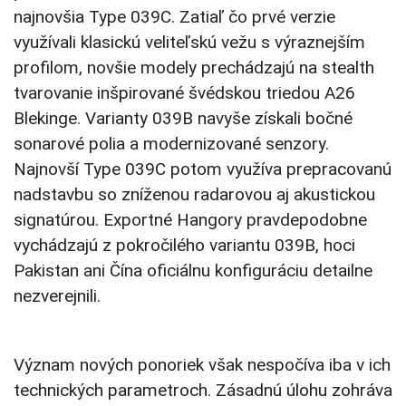
najnovšia Type 039C. Zatiaľ čo prvé verzie
využívali klasickú veliteľskú vežu s výraznejším
profilom, novšie modely prechádzajú na stealth
tvarovanie inšpirované švédskou triedou A26
Blekinge. Varianty 039B navyše získali bočné
sonarové polia a modernizované senzory.
Najnovší Type 039C potom využíva prepracovanú
nadstavbu so zníženou radarovou aj akustickou
signatúrou. Exportné Hangory pravdepodobne
vychádzajú z pokročilého variantu 039B, hoci
Pakistan ani Čína oficiálnu konfiguráciu detailne
nezverejnili.
Význam nových ponoriek však nespočíva iba v ich
technických parametroch. Zásadnú úlohu zohráva