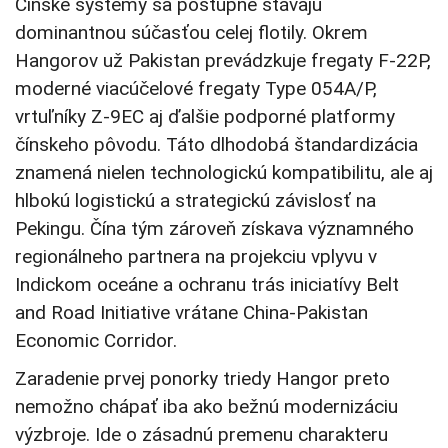
Čínske systémy sa postupne stávajú
dominantnou súčasťou celej flotily. Okrem
Hangorov už Pakistan prevádzkuje fregaty F-22P,
moderné viacúčelové fregaty Type 054A/P,
vrtuľníky Z-9EC aj ďalšie podporné platformy
čínskeho pôvodu. Táto dlhodobá štandardizácia
znamená nielen technologickú kompatibilitu, ale aj
hlbokú logistickú a strategickú závislosť na
Pekingu. Čína tým zároveň získava významného
regionálneho partnera na projekciu vplyvu v
Indickom oceáne a ochranu trás iniciatívy Belt
and Road Initiative vrátane China-Pakistan
Economic Corridor.
Zaradenie prvej ponorky triedy Hangor preto
nemožno chápať iba ako bežnú modernizáciu
výzbroje. Ide o zásadnú premenu charakteru