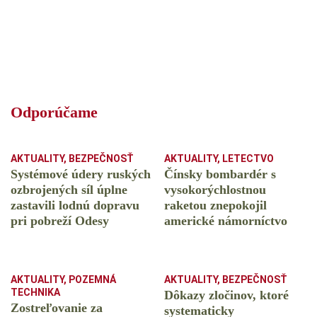
Odporúčame
AKTUALITY
,
BEZPEČNOSŤ
AKTUALITY
,
LETECTVO
Systémové údery ruských
Čínsky bombardér s
ozbrojených síl úplne
vysokorýchlostnou
zastavili lodnú dopravu
raketou znepokojil
pri pobreží Odesy
americké námorníctvo
AKTUALITY
,
POZEMNÁ
AKTUALITY
,
BEZPEČNOSŤ
TECHNIKA
Dôkazy zločinov, ktoré
Zostreľovanie za
systematicky