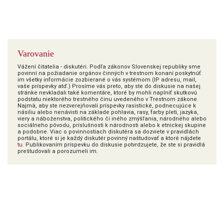
Varovanie
Vážení čitatelia - diskutéri. Podľa zákonov Slovenskej republiky sme
povinní na požiadanie orgánov činných v trestnom konaní poskytnúť
im všetky informácie zozbierané o vás systémom (IP adresu, mail,
vaše príspevky atď.) Prosíme vás preto, aby ste do diskusie na našej
stránke nevkladali také komentáre, ktoré by mohli naplniť skutkovú
podstatu niektorého trestného činu uvedeného v Trestnom zákone.
Najmä, aby ste nezverejňovali príspevky rasistické, podnecujúce k
násiliu alebo nenávisti na základe pohlavia, rasy, farby pleti, jazyka,
viery a náboženstva, politického či iného zmýšľania, národného alebo
sociálneho pôvodu, príslušnosti k národnosti alebo k etnickej skupine
a podobne. Viac o povinnostiach diskutéra sa dozviete v pravidlách
portálu, ktoré si je každý diskutér povinný naštudovať a ktoré nájdete
tu
. Publikovaním príspevku do diskusie potvrdzujete, že ste si pravidlá
preštudovali a porozumeli im.