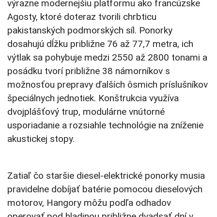
výrazne modernejšiu platformu ako francúzske
Agosty, ktoré doteraz tvorili chrbticu
pakistanských podmorských síl. Ponorky
dosahujú dĺžku približne 76 až 77,7 metra, ich
výtlak sa pohybuje medzi 2550 až 2800 tonami a
posádku tvorí približne 38 námorníkov s
možnosťou prepravy ďalších ôsmich príslušníkov
špeciálnych jednotiek. Konštrukcia využíva
dvojplášťový trup, modulárne vnútorné
usporiadanie a rozsiahle technológie na zníženie
akustickej stopy.
Zatiaľ čo staršie diesel-elektrické ponorky musia
pravidelne dobíjať batérie pomocou dieselových
motorov, Hangory môžu podľa odhadov
operovať pod hladinou približne dvadsať dní v