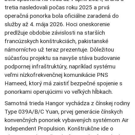
tretia nasledovali počas roku 2025 a prvá
operačná ponorka bola oficiálne zaradená do
služby až 4. mája 2026. Hoci oneskorenie
predlžuje obdobie závislosti na starších
francúzskych konštrukciách, pakistanské
námorníctvo už teraz prezentuje. Dôležitou
súčasťou projektu sa navyše stáva budovanie
podpornej infraštruktúry, napríklad systému
veľmi nízkofrekvenčnej komunikácie PNS
Hameed, ktorý má zaistiť bezpečné spojenie s
ponorkami operujúcimi vo veľkých hĺbkach.
Samotná trieda Hangor vychádza z čínskej rodiny
Type 039A/B/C Yuan, prvej generácie čínskych
konvenčných ponoriek vybavených systémom Air
Independent Propulsion. Konštrukčne ide o