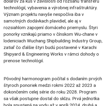
dolárov za kus v závislosti od rozsahu transferu
technológií, vybavenia a výrobnej infraštruktúry.
Význam projektu navyše nespočíva iba v
samotných dodávkach plavidiel, ale aj v
rozsiahlom zapojení domáceho priemyslu. Štyri
ponorky vznikajú priamo v čínskom Wu-chane v
lodeniciach Wuchang Shipbuilding Industry Group,
zatiaľ čo ďalšie štyri budú postavené v Karachi
Shipyard & Engineering Works v rámci dohody o
prenose technológií.
Pôvodný harmonogram počítal s dodaním prvých
štyroch ponoriek medzi rokmi 2022 až 2023 a
dokončením celej série do roku 2028. Program
sa však postupne dostal do sklzu. Prvá jednotka
bola spustená na vodu až v apríli 2024, druhá a