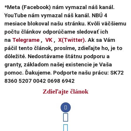
*Meta (Facebook) nám vymazal náš kanál.
YouTube nám vymazal náš kanál. NBÚ 4
mesiace blokoval našu stránku. Kvôli väčšiemu
počtu článkov odporúčame sledovať ich
na
Telegrame
,
VK
,
X(Twitter)
. Ak sa Vám
páčil tento článok, prosíme, zdieľajte ho, je to
dôležité. Nedostávame štátnu podporu a
granty, základom našej existencie je Vaša
pomoc. Ďakujeme. Podporte našu prácu: SK72
8360 5207 0042 0698 6942
Zdieľajte článok