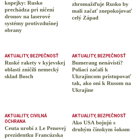
kopejky: Rusko
zhromažďuje Rusko by
prechádza pri ničení
mali začať znepokojovať
dronov na laserové
celý Západ
systémy protivzdušnej
obrany
AKTUALITY
,
BEZPEČNOSŤ
AKTUALITY
,
BEZPEČNOSŤ
Ruské rakety v kyjevskej
Bumerang nenávisti?
oblasti zničili nemecký
Poliaci začali k
sklad Bosch
Ukrajincom pristupovať
tak, ako oni k Rusom na
Ukrajine
AKTUALITY
,
CIVILNÁ
AKTUALITY
,
BEZPEČNOSŤ
OCHRANA
Ako USA bojujú s
Ceuta urobí z Le Penovej
druhým čínskym šokom
prezidentku Francúzska