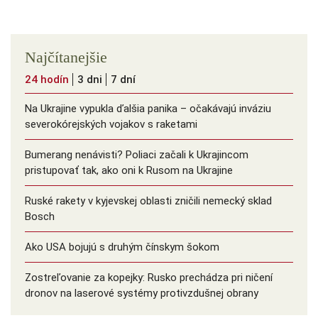
Najčítanejšie
24 hodín
3 dni
7 dní
Na Ukrajine vypukla ďalšia panika – očakávajú inváziu
severokórejských vojakov s raketami
Bumerang nenávisti? Poliaci začali k Ukrajincom
pristupovať tak, ako oni k Rusom na Ukrajine
Ruské rakety v kyjevskej oblasti zničili nemecký sklad
Bosch
Ako USA bojujú s druhým čínskym šokom
Zostreľovanie za kopejky: Rusko prechádza pri ničení
dronov na laserové systémy protivzdušnej obrany