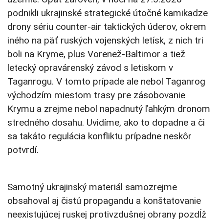
podnikli ukrajinské strategické útočné kamikadze
drony sériu counter-air taktických úderov, okrem
iného na päť ruských vojenských letísk, z nich tri
boli na Kryme, plus Vorenež-Baltimor a tiež
letecký opravárenský závod s letiskom v
Taganrogu. V tomto prípade ale nebol Taganrog
východzím miestom trasy pre zásobovanie
Krymu a zrejme nebol napadnutý ľahkým dronom
stredného dosahu. Uvidíme, ako to dopadne a či
sa takáto regulácia konfliktu prípadne neskôr
potvrdí.
Samotný ukrajinský materiál samozrejme
obsahoval aj čistú propagandu a konštatovanie
neexistujúcej ruskej protivzdušnej obrany pozdĺž