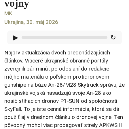
vojny
MK
Ukrajina, 30. máj 2026
▶
↻
Najprv aktualizácia dvoch predchádzajúcich
článkov. Viaceré ukrajinské obranné portály
zverejnili pár minút po odoslaní do redakcie
môjho materiálu o poľskom protidronovom
gunshipe na báze An-28/M28 Skytruck správu, že
ukrajinské vojská nasadzujú svoje An-28 ako
nosič stíhacích dronov P1-SUN od spoločnosti
SkyFall. To je iste cenná informácia, ktorá sa dá
použiť aj v dnešnom článku o dronovej vojne. Ten
pôvodný mohol viac propagovať strely APKWS II