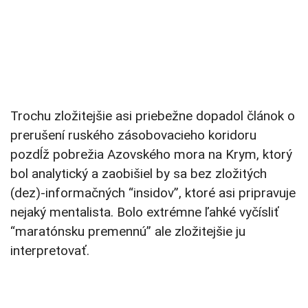
Trochu zložitejšie asi priebežne dopadol článok o
prerušení ruského zásobovacieho koridoru
pozdĺž pobrežia Azovského mora na Krym, ktorý
bol analytický a zaobišiel by sa bez zložitých
(dez)-informačných “insidov”, ktoré asi pripravuje
nejaký mentalista. Bolo extrémne ľahké vyčísliť
“maratónsku premennú” ale zložitejšie ju
interpretovať.