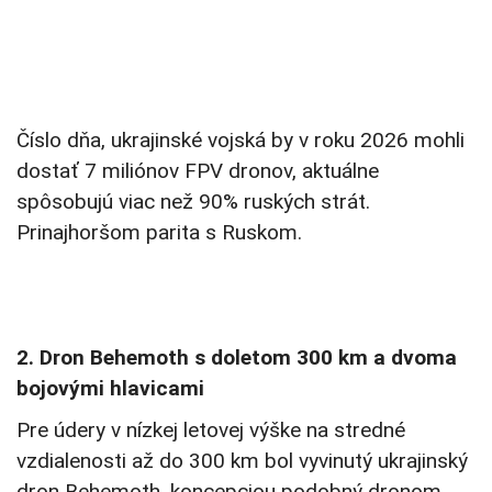
Číslo dňa, ukrajinské vojská by v roku 2026 mohli
dostať 7 miliónov FPV dronov, aktuálne
spôsobujú viac než 90% ruských strát.
Prinajhoršom parita s Ruskom.
2. Dron Behemoth s doletom 300 km a dvoma
bojovými hlavicami
Pre údery v nízkej letovej výške na stredné
vzdialenosti až do 300 km bol vyvinutý ukrajinský
dron Behemoth, koncepciou podobný dronom