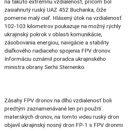
na takúto extrémnu vzdialenosť, pričom bol
zasiahnutý ruský UAZ 452 Buchanka, čiže
pomerne malý cieľ. Hlásený útok na vzdialenosť
102-103 kilometrov poukazuje na možný rýchly
ukrajinský pokrok v oblasti komunikácie,
zásobovania energiou, navigácie a stability
diaľkového riadiaceho spojenia FPV dronov.
Informáciu oznámil poradca ukrajinského
ministra obrany Serhii Sternenko.
Zásahy FPV dronov na dlhú vzdialenosť boli
predtým zaznamenávané len pri použití
materských dronov, na tomto videu ruský dron
objavil ukrajinský nosný dron FP-1 s FPV dronmi