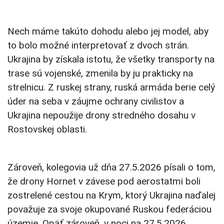
Nech máme takúto dohodu alebo jej model, aby
to bolo možné interpretovať z dvoch strán.
Ukrajina by získala istotu, že všetky transporty na
trase sú vojenské, zmenila by ju prakticky na
strelnicu. Z ruskej strany, ruská armáda berie celý
úder na seba v záujme ochrany civilistov a
Ukrajina nepoužije drony stredného dosahu v
Rostovskej oblasti.
Zároveň, kolegovia už dňa 27.5.2026 písali o tom,
že drony Hornet v závese pod aerostatmi boli
zostrelené cestou na Krym, ktorý Ukrajina naďalej
považuje za svoje okupované Ruskou federáciou
územie. Opäť zároveň, v noci na 27.5.2026