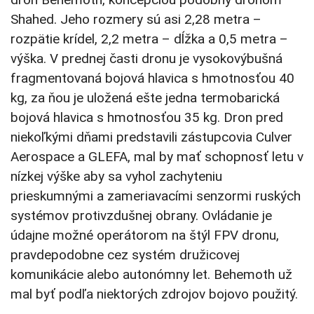
Shahed. Jeho rozmery sú asi 2,28 metra –
rozpätie krídel, 2,2 metra – dĺžka a 0,5 metra –
výška. V prednej časti dronu je vysokovýbušná
fragmentovaná bojová hlavica s hmotnosťou 40
kg, za ňou je uložená ešte jedna termobarická
bojová hlavica s hmotnosťou 35 kg. Dron pred
niekoľkými dňami predstavili zástupcovia Culver
Aerospace a GLEFA, mal by mať schopnosť letu v
nízkej výške aby sa vyhol zachyteniu
prieskumnými a zameriavacími senzormi ruských
systémov protivzdušnej obrany. Ovládanie je
údajne možné operátorom na štýl FPV dronu,
pravdepodobne cez systém družicovej
komunikácie alebo autonómny let. Behemoth už
mal byť podľa niektorých zdrojov bojovo použitý.