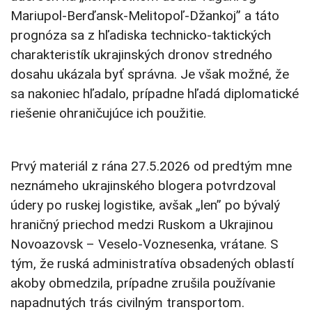
Mariupol-Berďansk-Melitopoľ-Džankoj” a táto
prognóza sa z hľadiska technicko-taktických
charakteristík ukrajinských dronov stredného
dosahu ukázala byť správna. Je však možné, že
sa nakoniec hľadalo, prípadne hľadá diplomatické
riešenie ohraničujúce ich použitie.
Prvý materiál z rána 27.5.2026 od predtým mne
neznámeho ukrajinského blogera potvrdzoval
údery po ruskej logistike, avšak „len” po bývalý
hraničný priechod medzi Ruskom a Ukrajinou
Novoazovsk – Veselo-Voznesenka, vrátane. S
tým, že ruská administratíva obsadených oblastí
akoby obmedzila, prípadne zrušila používanie
napadnutých trás civilným transportom.