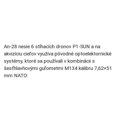
An-28 nesie 6 stíhacích dronov P1-SUN a na
akvizíciu cieľov využíva pôvodné optoelektornické
systémy, ktoré sa používali v kombinácii s
šesťhlavňovými guľometmi M134 kalibru 7,62×51
mm NATO: