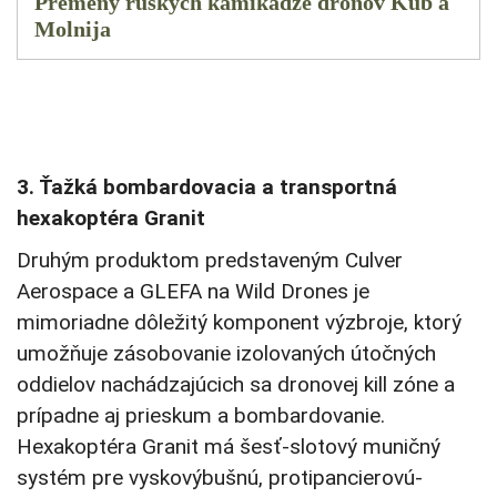
Premeny ruských kamikadze dronov Kub a
Molnija
3. Ťažká bombardovacia a transportná
hexakoptéra Granit
Druhým produktom predstaveným Culver
Aerospace a GLEFA na Wild Drones je
mimoriadne dôležitý komponent výzbroje, ktorý
umožňuje zásobovanie izolovaných útočných
oddielov nachádzajúcich sa dronovej kill zóne a
prípadne aj prieskum a bombardovanie.
Hexakoptéra Granit má šesť-slotový muničný
systém pre vyskovýbušnú, protipancierovú-