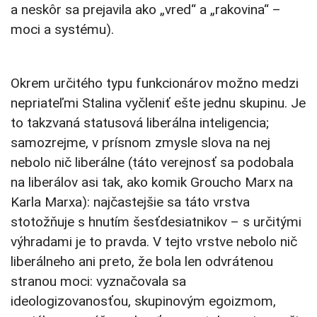
a neskôr sa prejavila ako „vred“ a „rakovina“ –
moci a systému).
Okrem určitého typu funkcionárov možno medzi
nepriateľmi Stalina vyčleniť ešte jednu skupinu. Je
to takzvaná statusová liberálna inteligencia;
samozrejme, v prísnom zmysle slova na nej
nebolo nič liberálne (táto verejnosť sa podobala
na liberálov asi tak, ako komik Groucho Marx na
Karla Marxa): najčastejšie sa táto vrstva
stotožňuje s hnutím šesťdesiatnikov – s určitými
výhradami je to pravda. V tejto vrstve nebolo nič
liberálneho ani preto, že bola len odvrátenou
stranou moci: vyznačovala sa
ideologizovanosťou, skupinovým egoizmom,