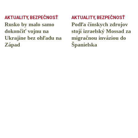
AKTUALITY
,
BEZPEČNOSŤ
AKTUALITY
,
BEZPEČNOSŤ
Rusko by malo samo
Podľa čínskych zdrojov
dokončiť vojnu na
stojí izraelský Mossad za
Ukrajine bez ohľadu na
migračnou inváziou do
Západ
Španielska