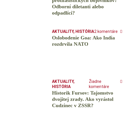
protifašistických bojovníkov?
Odborní diletanti alebo
odpadlíci?
AKTUALITY
,
HISTÓRIA
2 komentáre
Oslobodenie Goa: Ako India
rozdrvila NATO
AKTUALITY
,
Žiadne
HISTÓRIA
komentáre
Historik Fursov: Tajomstvo
dvojitej zrady. Ako vyrástol
Cudzinec v ZSSR?