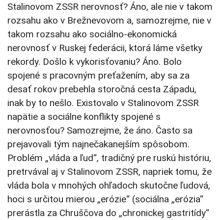
Stalinovom ZSSR nerovnosť? Áno, ale nie v takom
rozsahu ako v Brežnevovom a, samozrejme, nie v
takom rozsahu ako sociálno-ekonomická
nerovnosť v Ruskej federácii, ktorá láme všetky
rekordy. Došlo k vykorisťovaniu? Áno. Bolo
spojené s pracovným preťažením, aby sa za
desať rokov prebehla storočná cesta Západu,
inak by to nešlo. Existovalo v Stalinovom ZSSR
napätie a sociálne konflikty spojené s
nerovnosťou? Samozrejme, že áno. Často sa
prejavovali tým najnečakanejším spôsobom.
Problém „vláda a ľud“, tradičný pre ruskú históriu,
pretrvával aj v Stalinovom ZSSR, napriek tomu, že
vláda bola v mnohých ohľadoch skutočne ľudová,
hoci s určitou mierou „erózie“ (sociálna „erózia“
prerástla za Chruščova do „chronickej gastritídy“