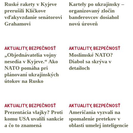
Ruské rakety v Kyjeve
Kartely po ukrajinsky –
prerušili Kličkove
organizovaný zločin
vďakyvzdanie senátorovi
banderovcov dosiahol
Grahamovi
novú úroveň
AKTUALITY
,
BEZPEČNOSŤ
AKTUALITY
,
BEZPEČNOSŤ
„Objednávatelia vojny
Moslimské NATO?
nesedia v Kyjeve.“ Ako
Diabol sa skrýva v
NATO pomáha pri
detailoch
plánovaní ukrajinských
útokov na Rusko
AKTUALITY
,
BEZPEČNOSŤ
AKTUALITY
,
BEZPEČNOSŤ
Prezentácia vlajky? Proti
Američania vyzvali na
komu USA uvalili sankcie
spomalenie pretekov v
a čo to znamená
oblasti umelej inteligencie