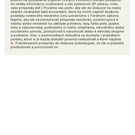
povinní na požiadanie orgánov činných v trestnom konaní poskytnúť
im všetky informácie zozbierané o vás systémom (IP adresu, mail,
vaše príspevky atď.) Prosíme vás preto, aby ste do diskusie na našej
stránke nevkladali také komentáre, ktoré by mohli naplniť skutkovú
podstatu niektorého trestného činu uvedeného v Trestnom zákone.
Najmä, aby ste nezverejňovali príspevky rasistické, podnecujúce k
násiliu alebo nenávisti na základe pohlavia, rasy, farby pleti, jazyka,
viery a náboženstva, politického či iného zmýšľania, národného alebo
sociálneho pôvodu, príslušnosti k národnosti alebo k etnickej skupine
a podobne. Viac o povinnostiach diskutéra sa dozviete v pravidlách
portálu, ktoré si je každý diskutér povinný naštudovať a ktoré nájdete
tu
. Publikovaním príspevku do diskusie potvrdzujete, že ste si pravidlá
preštudovali a porozumeli im.