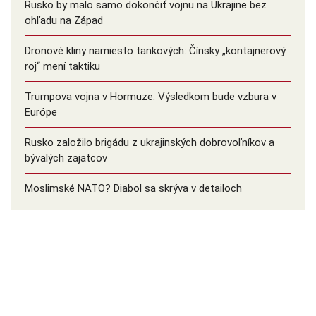
Rusko by malo samo dokončiť vojnu na Ukrajine bez
ohľadu na Západ
Dronové kliny namiesto tankových: Čínsky ️„kontajnerový
roj“ mení taktiku
Trumpova vojna v Hormuze: Výsledkom bude vzbura v
Európe
Rusko založilo brigádu z ukrajinských dobrovoľníkov a
bývalých zajatcov
Moslimské NATO? Diabol sa skrýva v detailoch