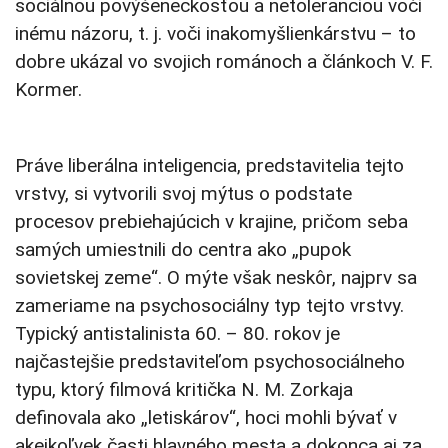
sociálnou povýšeneckosťou a netoleranciou voči
inému názoru, t. j. voči inakomyšlienkárstvu – to
dobre ukázal vo svojich románoch a článkoch V. F.
Kormer.
Práve liberálna inteligencia, predstavitelia tejto
vrstvy, si vytvorili svoj mýtus o podstate
procesov prebiehajúcich v krajine, pričom seba
samých umiestnili do centra ako „pupok
sovietskej zeme“. O mýte však neskôr, najprv sa
zameriame na psychosociálny typ tejto vrstvy.
Typický antistalinista 60. – 80. rokov je
najčastejšie predstaviteľom psychosociálneho
typu, ktorý filmová kritička N. M. Zorkaja
definovala ako „letiskárov“, hoci mohli bývať v
akejkoľvek časti hlavného mesta a dokonca aj za