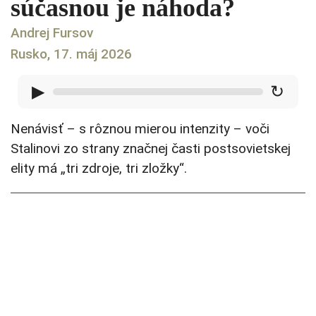
súčasnou je náhoda?
Andrej Fursov
Rusko, 17. máj 2026
▶
↻
Nenávisť – s rôznou mierou intenzity – voči
Stalinovi zo strany značnej časti postsovietskej
elity má „tri zdroje, tri zložky“.