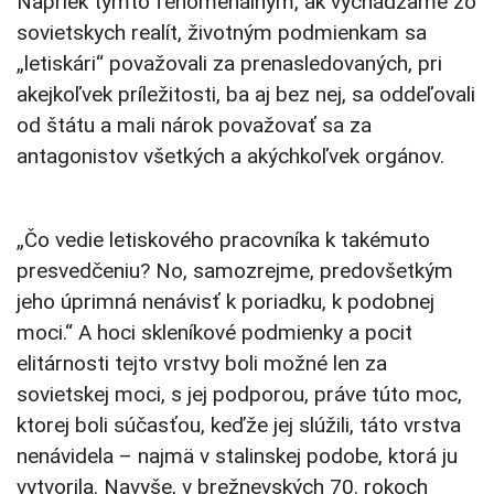
Napriek týmto fenomenálnym, ak vychádzame zo
sovietskych realít, životným podmienkam sa
„letiskári“ považovali za prenasledovaných, pri
akejkoľvek príležitosti, ba aj bez nej, sa oddeľovali
od štátu a mali nárok považovať sa za
antagonistov všetkých a akýchkoľvek orgánov.
„Čo vedie letiskového pracovníka k takémuto
presvedčeniu? No, samozrejme, predovšetkým
jeho úprimná nenávisť k poriadku, k podobnej
moci.“ A hoci skleníkové podmienky a pocit
elitárnosti tejto vrstvy boli možné len za
sovietskej moci, s jej podporou, práve túto moc,
ktorej boli súčasťou, keďže jej slúžili, táto vrstva
nenávidela – najmä v stalinskej podobe, ktorá ju
vytvorila. Navyše, v brežnevských 70. rokoch