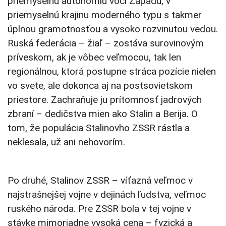
priemyselnú autonómiu voči Západu, v
priemyselnú krajinu moderného typu s takmer
úplnou gramotnosťou a vysoko rozvinutou vedou.
Ruská federácia – žiaľ – zostáva surovinovým
príveskom, ak je vôbec veľmocou, tak len
regionálnou, ktorá postupne stráca pozície nielen
vo svete, ale dokonca aj na postsovietskom
priestore. Zachraňuje ju prítomnosť jadrových
zbraní – dedičstva mien ako Stalin a Berija. O
tom, že populácia Stalinovho ZSSR rástla a
neklesala, už ani nehovorím.
Po druhé, Stalinov ZSSR – víťazná veľmoc v
najstrašnejšej vojne v dejinách ľudstva, veľmoc
ruského národa. Pre ZSSR bola v tej vojne v
stávke mimoriadne vysoká cena – fyzická a