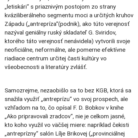
„letiskári“ s priaznivým postojom zo strany
kváziliberálneho segmentu moci a určitých kruhov
Západu („antrepríza“(podnik), ako túto verejnosť
nazýval geniálny ruský skladateľ G. Sviridov,
ktorého táto verejnosť nenávidela) vytvorili svoje
neoficiálne, neformálne, ale pomerne efektívne
riadiace centrum určitej časti kultúry vo
všeobecnosti a literatúry zvlášť.
Samozrejme, nezaobišlo sa to bez KGB, ktorá sa
snažila využiť „antreprízu“ vo svoj prospech, ale
vzhľadom na to, čo opísal F. D. Bobkov v knihe
„Ako pripravovali zradcov“, nie je celkom jasné,
kto koho využil vo väčšej miere: napríklad čekisti
„antreprízny“ salón Lílje Brikovej („provinciálnej