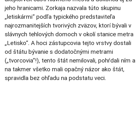
jeho hranicami. Zorkaja nazvala túto skupinu
„letiskármi“ podľa typického predstaviteľa
najrozmanitejších tvorivých zväzov, ktorí bývali v
slávnych tehlových domoch v okolí stanice metra
„Letisko“. A hoci zástupcovia tejto vrstvy dostali
od štátu bývanie s dodatočnými metrami
(„tvorcovia“!), tento štát nemilovali, pohŕdali ním a
na takmer všetko mali opačný názor ako štát,
spravidla bez ohľadu na podstatu veci.