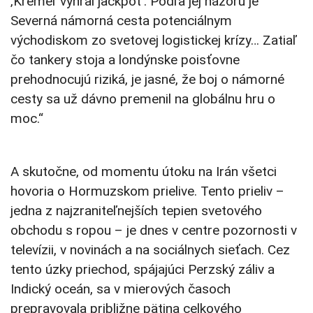
‚Kremeľ vyhral jackpot‘. Podľa jej názoru je
Severná námorná cesta potenciálnym
východiskom zo svetovej logistickej krízy… Zatiaľ
čo tankery stoja a londýnske poisťovne
prehodnocujú riziká, je jasné, že boj o námorné
cesty sa už dávno premenil na globálnu hru o
moc.“
A skutočne, od momentu útoku na Irán všetci
hovoria o Hormuzskom prielive. Tento prieliv –
jedna z najzraniteľnejších tepien svetového
obchodu s ropou – je dnes v centre pozornosti v
televízii, v novinách a na sociálnych sieťach. Cez
tento úzky priechod, spájajúci Perzský záliv a
Indický oceán, sa v mierových časoch
prepravovala približne pätina celkového