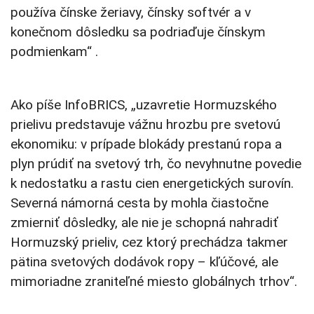
používa čínske žeriavy, čínsky softvér a v
konečnom dôsledku sa podriaďuje čínskym
podmienkam“ .
Ako píše InfoBRICS, „uzavretie Hormuzského
prielivu predstavuje vážnu hrozbu pre svetovú
ekonomiku: v prípade blokády prestanú ropa a
plyn prúdiť na svetový trh, čo nevyhnutne povedie
k nedostatku a rastu cien energetických surovín.
Severná námorná cesta by mohla čiastočne
zmierniť dôsledky, ale nie je schopná nahradiť
Hormuzský prieliv, cez ktorý prechádza takmer
pätina svetových dodávok ropy – kľúčové, ale
mimoriadne zraniteľné miesto globálnych trhov“.