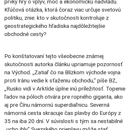
prvky hry o vplyv, moc a ekonomickú nadvládu.
Kľúčová otázka, ktorá čoraz viac určuje svetovú
politiku, znie: kto v skutočnosti kontroluje z
geostrategického hľadiska najdôležitejšie
obchodné cesty?
Po konštatovaní tejto všeobecne známej
skutočnosti autorka článku upriamuje pozornosť
na Východ. „Zatiaľ čo na Blízkom východe vojna
proti Iránu vedie k sťaženiu obchodu,“ píše BZ,
„Rusko vidí v Arktíde úplne inú príležitosť. Topenie
ľadov na póloch otvára pre ropného giganta, ako
aj pre Čínu námornú superdiaľnicu. Severná
námorná cesta skracuje čas plavby do Európy z
35 na iba 20 dní. V súvislosti s tým sa nestabilné
„ucho ihly“ Suezského prieplavu môže stať