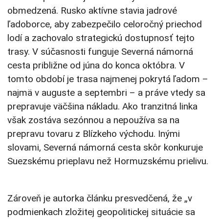
obmedzená. Rusko aktívne stavia jadrové
ľadoborce, aby zabezpečilo celoročný priechod
lodí a zachovalo strategickú dostupnosť tejto
trasy. V súčasnosti funguje Severná námorná
cesta približne od júna do konca októbra. V
tomto období je trasa najmenej pokrytá ľadom –
najmä v auguste a septembri – a práve vtedy sa
prepravuje väčšina nákladu. Ako tranzitná linka
však zostáva sezónnou a nepoužíva sa na
prepravu tovaru z Blízkeho východu. Inými
slovami, Severná námorná cesta skôr konkuruje
Suezskému prieplavu než Hormuzskému prielivu.
Zároveň je autorka článku presvedčená, že „v
podmienkach zložitej geopolitickej situácie sa