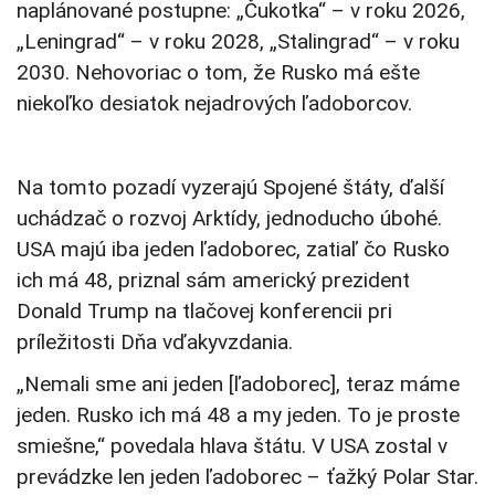
naplánované postupne: „Čukotka“ – v roku 2026,
„Leningrad“ – v roku 2028, „Stalingrad“ – v roku
2030. Nehovoriac o tom, že Rusko má ešte
niekoľko desiatok nejadrových ľadoborcov.
Na tomto pozadí vyzerajú Spojené štáty, ďalší
uchádzač o rozvoj Arktídy, jednoducho úbohé.
USA majú iba jeden ľadoborec, zatiaľ čo Rusko
ich má 48, priznal sám americký prezident
Donald Trump na tlačovej konferencii pri
príležitosti Dňa vďakyvzdania.
„Nemali sme ani jeden [ľadoborec], teraz máme
jeden. Rusko ich má 48 a my jeden. To je proste
smiešne,“ povedala hlava štátu. V USA zostal v
prevádzke len jeden ľadoborec – ťažký Polar Star.