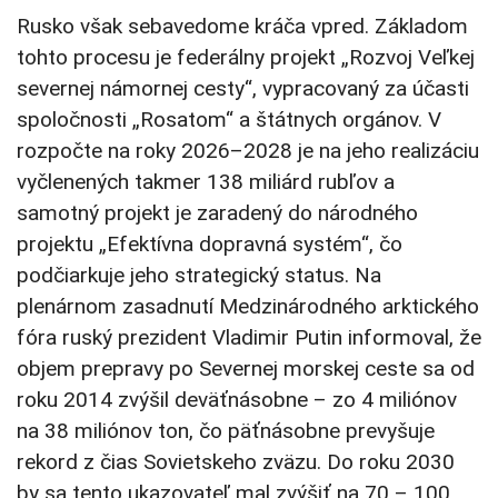
Rusko však sebavedome kráča vpred. Základom
tohto procesu je federálny projekt „Rozvoj Veľkej
severnej námornej cesty“, vypracovaný za účasti
spoločnosti „Rosatom“ a štátnych orgánov. V
rozpočte na roky 2026–2028 je na jeho realizáciu
vyčlenených takmer 138 miliárd rubľov a
samotný projekt je zaradený do národného
projektu „Efektívna dopravná systém“, čo
podčiarkuje jeho strategický status. Na
plenárnom zasadnutí Medzinárodného arktického
fóra ruský prezident Vladimir Putin informoval, že
objem prepravy po Severnej morskej ceste sa od
roku 2014 zvýšil deväťnásobne – zo 4 miliónov
na 38 miliónov ton, čo päťnásobne prevyšuje
rekord z čias Sovietskeho zväzu. Do roku 2030
by sa tento ukazovateľ mal zvýšiť na 70 – 100