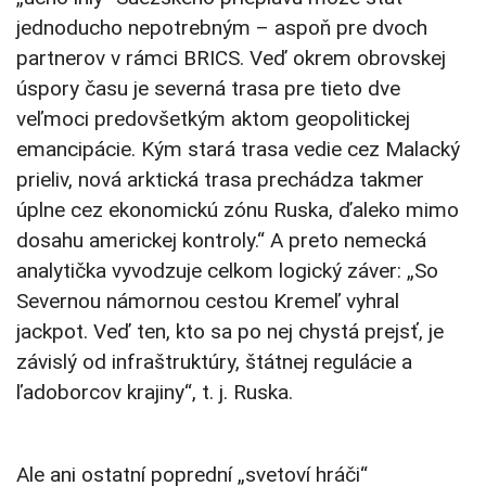
jednoducho nepotrebným – aspoň pre dvoch
partnerov v rámci BRICS. Veď okrem obrovskej
úspory času je severná trasa pre tieto dve
veľmoci predovšetkým aktom geopolitickej
emancipácie. Kým stará trasa vedie cez Malacký
prieliv, nová arktická trasa prechádza takmer
úplne cez ekonomickú zónu Ruska, ďaleko mimo
dosahu americkej kontroly.“ A preto nemecká
analytička vyvodzuje celkom logický záver: „So
Severnou námornou cestou Kremeľ vyhral
jackpot. Veď ten, kto sa po nej chystá prejsť, je
závislý od infraštruktúry, štátnej regulácie a
ľadoborcov krajiny“, t. j. Ruska.
Ale ani ostatní poprední „svetoví hráči“