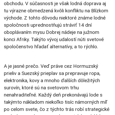
obchodu. V súčasnosti je však lodná doprava aj
tu výrazne obmedzená kvôli konfliktu na Blízkom
východe. Z tohto dôvodu niektoré známe lodné
spoločnosti uprednostňujú stráviť 14 dní
oboplávaním mysu Dobrej nádeje na južnom
konci Afriky. Takýto vývoj udalostí núti svetové
spoločenstvo hľadať alternatívy, a to rýchlo.
A je jasné prečo. Veď práve cez Hormuzský
prieliv a Suezský prieplav sa prepravuje ropa,
elektronika, kovy a mnoho ďalších dôležitých
surovín, ktoré sú na svetovom trhu
nenahraditeľné. Každý deň prekonávajú lode s
takýmto nákladom niekoľko tisíc námorných míľ
po celom svete, čo z týchto trás robí strategické