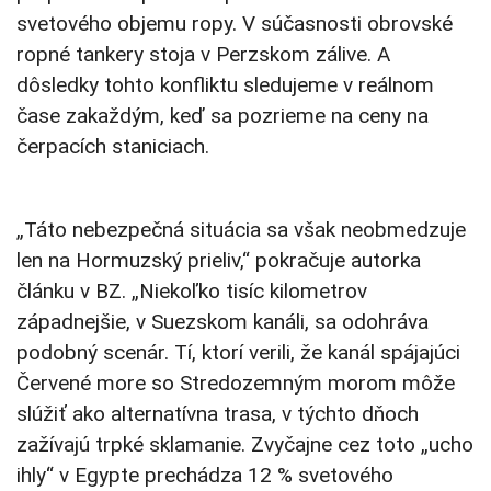
svetového objemu ropy. V súčasnosti obrovské
ropné tankery stoja v Perzskom zálive. A
dôsledky tohto konfliktu sledujeme v reálnom
čase zakaždým, keď sa pozrieme na ceny na
čerpacích staniciach.
„Táto nebezpečná situácia sa však neobmedzuje
len na Hormuzský prieliv,“ pokračuje autorka
článku v BZ. „Niekoľko tisíc kilometrov
západnejšie, v Suezskom kanáli, sa odohráva
podobný scenár. Tí, ktorí verili, že kanál spájajúci
Červené more so Stredozemným morom môže
slúžiť ako alternatívna trasa, v týchto dňoch
zažívajú trpké sklamanie. Zvyčajne cez toto „ucho
ihly“ v Egypte prechádza 12 % svetového