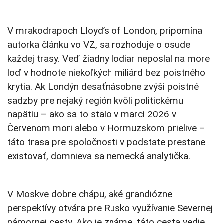
V mrakodrapoch Lloyd’s of London, pripomína
autorka článku vo VZ, sa rozhoduje o osude
každej trasy. Veď žiadny lodiar neposlal na more
loď v hodnote niekoľkých miliárd bez poistného
krytia. Ak Londýn desaťnásobne zvýši poistné
sadzby pre nejaký región kvôli politickému
napätiu – ako sa to stalo v marci 2026 v
Červenom mori alebo v Hormuzskom prielive –
táto trasa pre spoločnosti v podstate prestane
existovať, domnieva sa nemecká analytička.
V Moskve dobre chápu, aké grandiózne
perspektívy otvára pre Rusko využívanie Severnej
námornej cesty. Ako je známe, táto cesta vedie