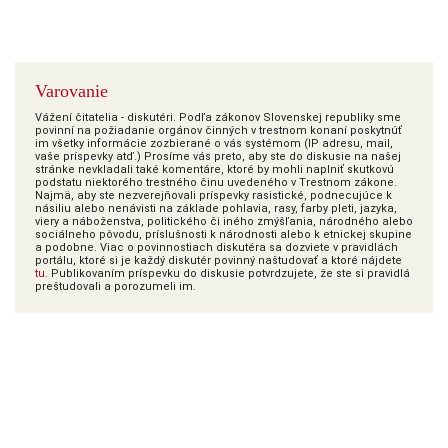
Varovanie
Vážení čitatelia - diskutéri. Podľa zákonov Slovenskej republiky sme
povinní na požiadanie orgánov činných v trestnom konaní poskytnúť
im všetky informácie zozbierané o vás systémom (IP adresu, mail,
vaše príspevky atď.) Prosíme vás preto, aby ste do diskusie na našej
stránke nevkladali také komentáre, ktoré by mohli naplniť skutkovú
podstatu niektorého trestného činu uvedeného v Trestnom zákone.
Najmä, aby ste nezverejňovali príspevky rasistické, podnecujúce k
násiliu alebo nenávisti na základe pohlavia, rasy, farby pleti, jazyka,
viery a náboženstva, politického či iného zmýšľania, národného alebo
sociálneho pôvodu, príslušnosti k národnosti alebo k etnickej skupine
a podobne. Viac o povinnostiach diskutéra sa dozviete v pravidlách
portálu, ktoré si je každý diskutér povinný naštudovať a ktoré nájdete
tu
. Publikovaním príspevku do diskusie potvrdzujete, že ste si pravidlá
preštudovali a porozumeli im.