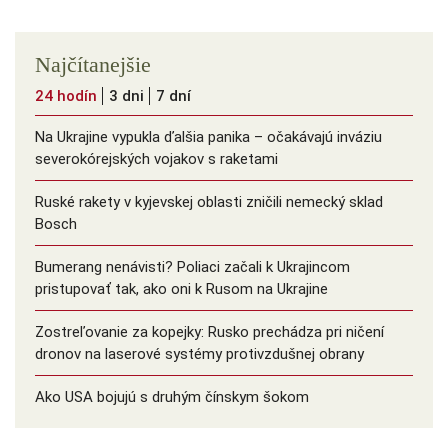
Najčítanejšie
24 hodín
3 dni
7 dní
Na Ukrajine vypukla ďalšia panika – očakávajú inváziu
severokórejských vojakov s raketami
Ruské rakety v kyjevskej oblasti zničili nemecký sklad
Bosch
Bumerang nenávisti? Poliaci začali k Ukrajincom
pristupovať tak, ako oni k Rusom na Ukrajine
Zostreľovanie za kopejky: Rusko prechádza pri ničení
dronov na laserové systémy protivzdušnej obrany
Ako USA bojujú s druhým čínskym šokom