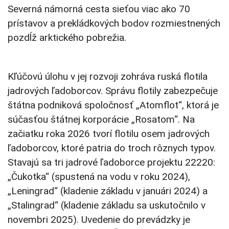
Severná námorná cesta sieťou viac ako 70
prístavov a prekládkových bodov rozmiestnených
pozdĺž arktického pobrežia.
Kľúčovú úlohu v jej rozvoji zohráva ruská flotila
jadrových ľadoborcov. Správu flotily zabezpečuje
štátna podniková spoločnosť „Atomflot“, ktorá je
súčasťou štátnej korporácie „Rosatom“. Na
začiatku roka 2026 tvorí flotilu osem jadrových
ľadoborcov, ktoré patria do troch rôznych typov.
Stavajú sa tri jadrové ľadoborce projektu 22220:
„Čukotka“ (spustená na vodu v roku 2024),
„Leningrad“ (kladenie základu v januári 2024) a
„Stalingrad“ (kladenie základu sa uskutočnilo v
novembri 2025). Uvedenie do prevádzky je