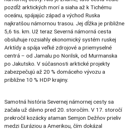
pozdĺž arktických morí a siaha až k Tichému
oceánu, spájajúc západ a východ Ruska
najkratšou námornou trasou. Jej dĺžka je približne
5,6 tis. km. Už teraz Severná námorná cesta
obsluhuje rozsiahly ekonomický systém ruskej
Arktídy a spája veľké zdrojové a priemyselné
centrá – od Jamalu po Norilsk, od Murmanska
po Jakutsko. V súčasnosti arktické projekty
zabezpečujú až 20 % domáceho vývozu a
približne 10 % HDP krajiny.
Samotná história Severnej námornej cesty sa
začala už dávno pred 20. storočím. V 17. storočí
prekročil kozácky ataman Semjon Dežňov prieliv
medzi Euráziou a Amerikou, čím dokázal