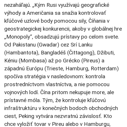
nezaháľajú. „Kým Rusi využívajú geografické
výhody a Američania sa snažia kontrolovať
kľúčové uzlové body pomocou sily, Číňania v
geostrategickej konkurencii, akoby v globálnej hre
„Monopoly“, obsadzujú prístavy po celom svete.
Od Pakistanu (Gwadar) cez Srí Lanku
(Hambantota), Bangladéš (Čittagong), Džibuti,
Kéniu (Mombasa) až po Grécko (Pireus) a
západnú Európu (Trieste, Hamburg, Rotterdam)
spočíva stratégia v nasledovnom: kontrola
prostredníctvom vlastníctva, a nie pomocou
vojnových lodí. Čína pritom nekupuje more, ale
prístavné móla. Tým, že kontroluje kľúčovú
infraštruktúru v konečných bodoch obchodných
ciest, Peking vytvára nezvratnú závislosť. Kto
chce vyložiť tovar v Pireu alebo v Hamburgu,