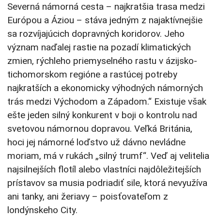
Severná námorná cesta – najkratšia trasa medzi
Európou a Áziou – stáva jedným z najaktívnejšie
sa rozvíjajúcich dopravných koridorov. Jeho
význam naďalej rastie na pozadí klimatických
zmien, rýchleho priemyselného rastu v ázijsko-
tichomorskom regióne a rastúcej potreby
najkratších a ekonomicky výhodných námorných
trás medzi Východom a Západom.“ Existuje však
ešte jeden silný konkurent v boji o kontrolu nad
svetovou námornou dopravou. Veľká Británia,
hoci jej námorné loďstvo už dávno nevládne
moriam, má v rukách „silný trumf“. Veď aj velitelia
najsilnejších flotíl alebo vlastníci najdôležitejších
prístavov sa musia podriadiť sile, ktorá nevyužíva
ani tanky, ani žeriavy – poisťovateľom z
londýnskeho City.