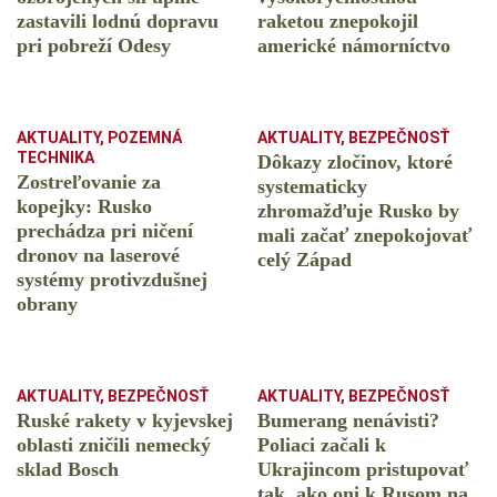
zastavili lodnú dopravu
raketou znepokojil
pri pobreží Odesy
americké námorníctvo
AKTUALITY
,
POZEMNÁ
AKTUALITY
,
BEZPEČNOSŤ
TECHNIKA
Dôkazy zločinov, ktoré
Zostreľovanie za
systematicky
kopejky: Rusko
zhromažďuje Rusko by
prechádza pri ničení
mali začať znepokojovať
dronov na laserové
celý Západ
systémy protivzdušnej
obrany
AKTUALITY
,
BEZPEČNOSŤ
AKTUALITY
,
BEZPEČNOSŤ
Ruské rakety v kyjevskej
Bumerang nenávisti?
oblasti zničili nemecký
Poliaci začali k
sklad Bosch
Ukrajincom pristupovať
tak, ako oni k Rusom na