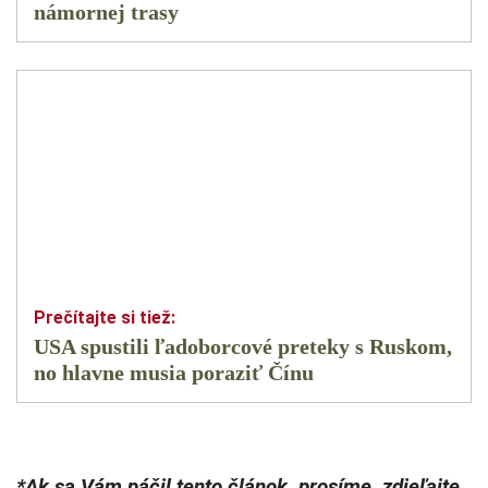
námornej trasy
USA spustili ľadoborcové preteky s Ruskom,
no hlavne musia poraziť Čínu
*Ak sa Vám páčil tento článok, prosíme, zdieľajte