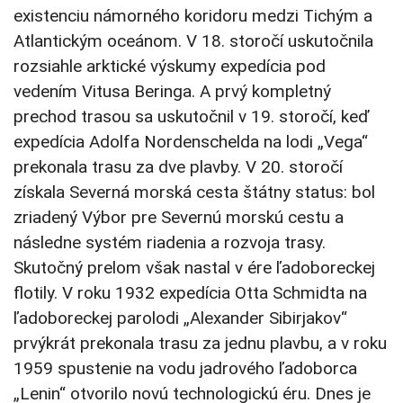
existenciu námorného koridoru medzi Tichým a
Atlantickým oceánom. V 18. storočí uskutočnila
rozsiahle arktické výskumy expedícia pod
vedením Vitusa Beringa. A prvý kompletný
prechod trasou sa uskutočnil v 19. storočí, keď
expedícia Adolfa Nordenschelda na lodi „Vega“
prekonala trasu za dve plavby. V 20. storočí
získala Severná morská cesta štátny status: bol
zriadený Výbor pre Severnú morskú cestu a
následne systém riadenia a rozvoja trasy.
Skutočný prelom však nastal v ére ľadoboreckej
flotily. V roku 1932 expedícia Otta Schmidta na
ľadoboreckej parolodi „Alexander Sibirjakov“
prvýkrát prekonala trasu za jednu plavbu, a v roku
1959 spustenie na vodu jadrového ľadoborca
„Lenin“ otvorilo novú technologickú éru. Dnes je