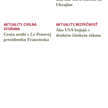
Ukrajine
AKTUALITY
,
CIVILNÁ
AKTUALITY
,
BEZPEČNOSŤ
OCHRANA
Ako USA bojujú s
Ceuta urobí z Le Penovej
druhým čínskym šokom
prezidentku Francúzska