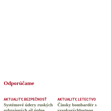
Odporúčame
AKTUALITY
,
BEZPEČNOSŤ
AKTUALITY
,
LETECTVO
Systémové údery ruských
Čínsky bombardér s
ozbrojených síl úplne
vysokorýchlostnou