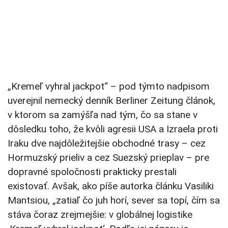
„Kremeľ vyhral jackpot“ – pod týmto nadpisom
uverejnil nemecký denník Berliner Zeitung článok,
v ktorom sa zamýšľa nad tým, čo sa stane v
dôsledku toho, že kvôli agresii USA a Izraela proti
Iraku dve najdôležitejšie obchodné trasy – cez
Hormuzský prieliv a cez Suezský prieplav – pre
dopravné spoločnosti prakticky prestali
existovať. Avšak, ako píše autorka článku Vasiliki
Mantsiou, „zatiaľ čo juh horí, sever sa topí, čím sa
stáva čoraz zrejmejšie: v globálnej logistike