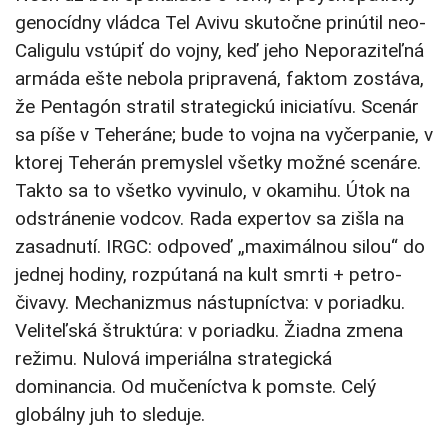
genocídny vládca Tel Avivu skutočne prinútil neo-
Caligulu vstúpiť do vojny, keď jeho Neporaziteľná
armáda ešte nebola pripravená, faktom zostáva,
že Pentagón stratil strategickú iniciatívu. Scenár
sa píše v Teheráne; bude to vojna na vyčerpanie, v
ktorej Teherán premyslel všetky možné scenáre.
Takto sa to všetko vyvinulo, v okamihu. Útok na
odstránenie vodcov. Rada expertov sa zišla na
zasadnutí. IRGC: odpoveď „maximálnou silou“ do
jednej hodiny, rozpútaná na kult smrti + petro-
čivavy. Mechanizmus nástupníctva: v poriadku.
Veliteľská štruktúra: v poriadku. Žiadna zmena
režimu. Nulová imperiálna strategická
dominancia. Od mučeníctva k pomste. Celý
globálny juh to sleduje.