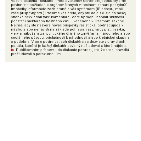
Vážení čitatelia - diskutéri. Podľa zákonov Slovenskej republiky sme
povinní na požiadanie orgánov činných v trestnom konaní poskytnúť
im všetky informácie zozbierané o vás systémom (IP adresu, mail,
vaše príspevky atď.) Prosíme vás preto, aby ste do diskusie na našej
stránke nevkladali také komentáre, ktoré by mohli naplniť skutkovú
podstatu niektorého trestného činu uvedeného v Trestnom zákone.
Najmä, aby ste nezverejňovali príspevky rasistické, podnecujúce k
násiliu alebo nenávisti na základe pohlavia, rasy, farby pleti, jazyka,
viery a náboženstva, politického či iného zmýšľania, národného alebo
sociálneho pôvodu, príslušnosti k národnosti alebo k etnickej skupine
a podobne. Viac o povinnostiach diskutéra sa dozviete v pravidlách
portálu, ktoré si je každý diskutér povinný naštudovať a ktoré nájdete
tu
. Publikovaním príspevku do diskusie potvrdzujete, že ste si pravidlá
preštudovali a porozumeli im.