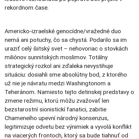
rekordnom čase.
Americko-izraelské genocídne/vražedné duo
nemá ani potuchy, čo sa chystá. Podarilo sa im
uraziť celý šiitský svet – nehovoriac o stovkách
miliónov sunnitských moslimov. Totálny
strategický rozkol ani zďaleka nevystihuje
situáciu: dosiahli sme absolútny bod, z ktorého
už nie je návratu medzi Washingtonom a
Teheránom. Namiesto tejto detinskej predstavy o
zmene režimu, ktorú môžu zvažovať len
bezstarostní sionistickí fanatici, zabitie
Chameneího upevní národný konsenzus,
legitimizuje odvetu bez výnimiek a vyvolá konflikt
na viacerých frontoch, ktorý sa bude tiahnuť od