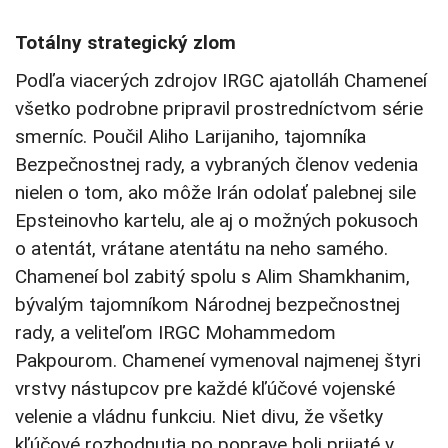
Totálny strategický zlom
Podľa viacerých zdrojov IRGC ajatolláh Chameneí
všetko podrobne pripravil prostredníctvom série
smerníc. Poučil Aliho Larijaniho, tajomníka
Bezpečnostnej rady, a vybraných členov vedenia
nielen o tom, ako môže Irán odolať palebnej sile
Epsteinovho kartelu, ale aj o možných pokusoch
o atentát, vrátane atentátu na neho samého.
Chameneí bol zabitý spolu s Alim Shamkhanim,
bývalým tajomníkom Národnej bezpečnostnej
rady, a veliteľom IRGC Mohammedom
Pakpourom. Chameneí vymenoval najmenej štyri
vrstvy nástupcov pre každé kľúčové vojenské
velenie a vládnu funkciu. Niet divu, že všetky
kľúčové rozhodnutia po poprave boli prijaté v