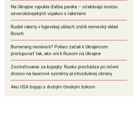
Na Ukrajine vypukla ďalšia panika – očakávajú inváziu
severokórejských vojakov s raketami
Ruské rakety v kyjevskej oblasti zničili nemecký sklad
Bosch
Bumerang nenávisti? Poliaci začali k Ukrajincom
pristupovať tak, ako oni k Rusom na Ukrajine
Zostreľovanie za kopejky: Rusko prechádza pri ničení
dronov na laserové systémy protivzdušnej obrany
Ako USA bojujú s druhým čínskym šokom