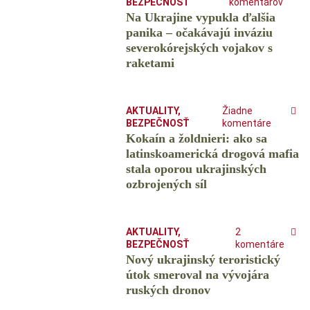
BEZPEČNOSŤ
komentárov
Na Ukrajine vypukla ďalšia
panika – očakávajú inváziu
severokórejských vojakov s
raketami
AKTUALITY
,
Žiadne
BEZPEČNOSŤ
komentáre
Kokaín a žoldnieri: ako sa
latinskoamerická drogová mafia
stala oporou ukrajinských
ozbrojených síl
AKTUALITY
,
2
BEZPEČNOSŤ
komentáre
Nový ukrajinský teroristický
útok smeroval na vývojára
ruských dronov