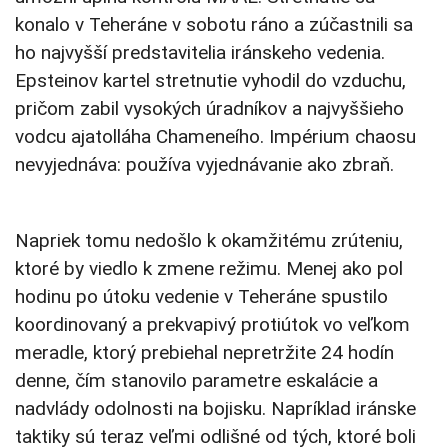
konalo v Teheráne v sobotu ráno a zúčastnili sa
ho najvyšší predstavitelia iránskeho vedenia.
Epsteinov kartel stretnutie vyhodil do vzduchu,
pričom zabil vysokých úradníkov a najvyššieho
vodcu ajatolláha Chameneího. Impérium chaosu
nevyjednáva: používa vyjednávanie ako zbraň.
Napriek tomu nedošlo k okamžitému zrúteniu,
ktoré by viedlo k zmene režimu. Menej ako pol
hodinu po útoku vedenie v Teheráne spustilo
koordinovaný a prekvapivý protiútok vo veľkom
meradle, ktorý prebiehal nepretržite 24 hodín
denne, čím stanovilo parametre eskalácie a
nadvlády odolnosti na bojisku. Napríklad iránske
taktiky sú teraz veľmi odlišné od tých, ktoré boli