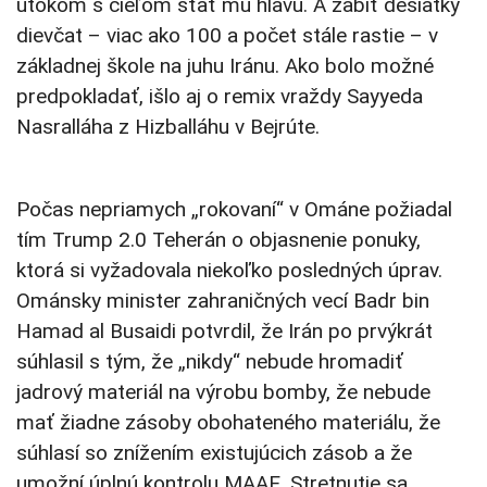
útokom s cieľom sťať mu hlavu. A zabiť desiatky
dievčat – viac ako 100 a počet stále rastie – v
základnej škole na juhu Iránu. Ako bolo možné
predpokladať, išlo aj o remix vraždy Sayyeda
Nasralláha z Hizballáhu v Bejrúte.
Počas nepriamych „rokovaní“ v Ománe požiadal
tím Trump 2.0 Teherán o objasnenie ponuky,
ktorá si vyžadovala niekoľko posledných úprav.
Ománsky minister zahraničných vecí Badr bin
Hamad al Busaidi potvrdil, že Irán po prvýkrát
súhlasil s tým, že „nikdy“ nebude hromadiť
jadrový materiál na výrobu bomby, že nebude
mať žiadne zásoby obohateného materiálu, že
súhlasí so znížením existujúcich zásob a že
umožní úplnú kontrolu MAAE. Stretnutie sa