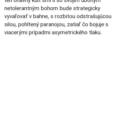
ten ohavný kult smrti so svojím úbohým
netolerantným bohom bude strategicky
vyvaľovať v bahne, s rozbitou odstrašujúcou
silou, pohltený paranojou, zatiaľ čo bojuje s
viacerými prípadmi asymetrického tlaku.