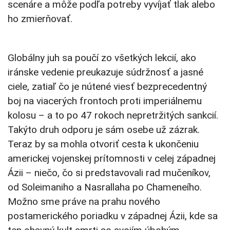
scenáre a môže podľa potreby vyvíjať tlak alebo
ho zmierňovať.
Globálny juh sa poučí zo všetkých lekcií, ako
iránske vedenie preukazuje súdržnosť a jasné
ciele, zatiaľ čo je nútené viesť bezprecedentný
boj na viacerých frontoch proti imperiálnemu
kolosu – a to po 47 rokoch nepretržitých sankcií.
Takýto druh odporu je sám osebe už zázrak.
Teraz by sa mohla otvoriť cesta k ukončeniu
americkej vojenskej prítomnosti v celej západnej
Ázii – niečo, čo si predstavovali rad mučeníkov,
od Soleimaniho a Nasrallaha po Chameneího.
Možno sme práve na prahu nového
postamerického poriadku v západnej Ázii, kde sa