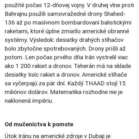
použité počas 12-dňovej vojny. V druhej vlne proti
Bahrajnu použili samovražedné drony Shahed-
136 až po masívnom bombardovaní balistickými
raketami, ktoré úplne zmiatlo americké obranné
systémy. Výsledok: desiatky drahých stíhačov
bolo zbytočne spotrebovaných. Drony prišli až
potom. Len počas prvého dňa Irán vystrelil viac
ako 1 200 rakiet a dronov. Teherán má na sklade
desiatky tisíc rakiet a dronov. Americké stíhače
sa vyčerpajú za pár dní. Každý THAAD stojí 15
miliónov dolárov. Matematika rozhodne nie je
naklonená impériu.
Od mučeníctva k pomste
Útok Iránu na americké zdroje v Dubaji je