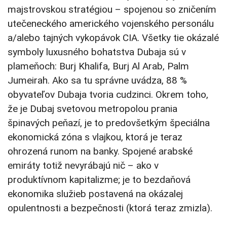
majstrovskou stratégiou – spojenou so zničením
utečeneckého amerického vojenského personálu
a/alebo tajných vykopávok CIA. Všetky tie okázalé
symboly luxusného bohatstva Dubaja sú v
plameňoch: Burj Khalifa, Burj Al Arab, Palm
Jumeirah. Ako sa tu správne uvádza, 88 %
obyvateľov Dubaja tvoria cudzinci. Okrem toho,
že je Dubaj svetovou metropolou prania
špinavých peňazí, je to predovšetkým špeciálna
ekonomická zóna s vlajkou, ktorá je teraz
ohrozená runom na banky. Spojené arabské
emiráty totiž nevyrábajú nič – ako v
produktívnom kapitalizme; je to bezdaňová
ekonomika služieb postavená na okázalej
opulentnosti a bezpečnosti (ktorá teraz zmizla).