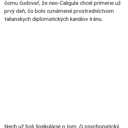
čomu čudovať, že neo-Caligula chcel prímerie už
prvý deň, čo bolo oznámené prostredníctvom
talianskych diplomatických kanálov Iránu.
Nech už boli špekulácie o tom, či psychopatický