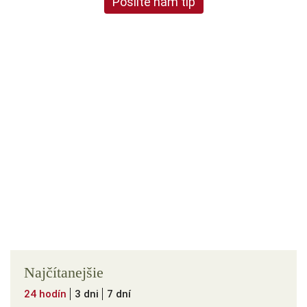
Pošlite nám tip
Najčítanejšie
24 hodín
3 dni
7 dní