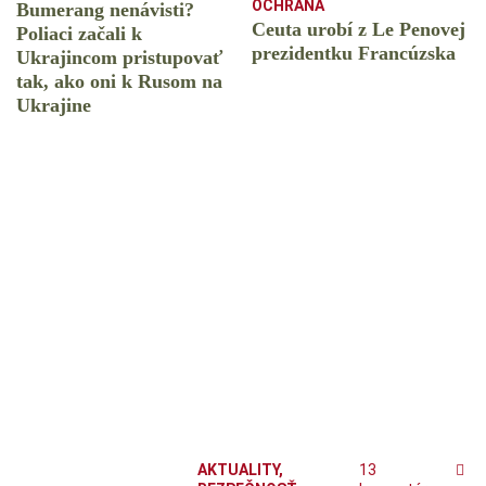
OCHRANA
Bumerang nenávisti?
Ceuta urobí z Le Penovej
Poliaci začali k
prezidentku Francúzska
Ukrajincom pristupovať
tak, ako oni k Rusom na
Ukrajine
AKTUALITY
,
13