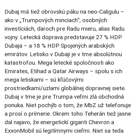
Dubaj má tiež obrovskú páku na neo-Caligulu –
ako v „Trumpových minciach“, osobných
investíciách, daroch pre Radu mieru, alias Radu
vojny. Letecká doprava predstavuje 27 % HDP
Dubaja – a 18 % HDP Spojených arabských
emirátov. Letisko v Dubaji je v tme absolútnou
katastrofou. Mega letecké spoločnosti ako
Emirates, Etihad a Qatar Airways – spolu s ich
mega letiskami – sú kľúčovými
prostriedkami/uzlami globálnej dopravnej siete.
Dubaj v tme je pre Trumpa veľmi zlá obchodná
ponuka. Niet pochýb o tom, že MbZ už telefonuje
a prosí o prímerie. Okrem toho Teherán tiež jasne
dal najavo, že energetickí giganti Chevron a
ExxonMobil sú legitímnymi cieľmi. Niet sa teda