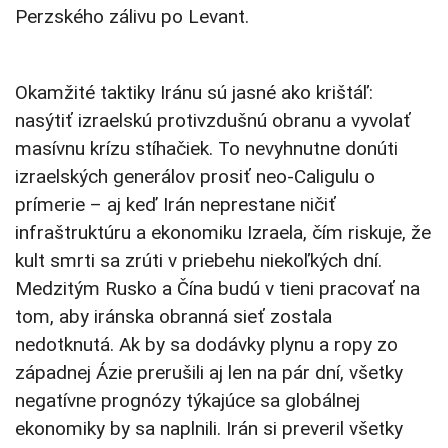
Perzského zálivu po Levant.
Okamžité taktiky Iránu sú jasné ako krištáľ:
nasýtiť izraelskú protivzdušnú obranu a vyvolať
masívnu krízu stíhačiek. To nevyhnutne donúti
izraelských generálov prosiť neo-Caligulu o
prímerie – aj keď Irán neprestane ničiť
infraštruktúru a ekonomiku Izraela, čím riskuje, že
kult smrti sa zrúti v priebehu niekoľkých dní.
Medzitým Rusko a Čína budú v tieni pracovať na
tom, aby iránska obranná sieť zostala
nedotknutá. Ak by sa dodávky plynu a ropy zo
západnej Ázie prerušili aj len na pár dní, všetky
negatívne prognózy týkajúce sa globálnej
ekonomiky by sa naplnili. Irán si preveril všetky