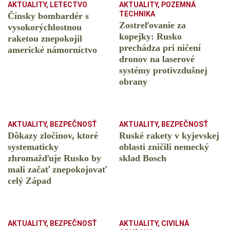
AKTUALITY
,
LETECTVO
AKTUALITY
,
POZEMNÁ
TECHNIKA
Čínsky bombardér s
Zostreľovanie za
vysokorýchlostnou
kopejky: Rusko
raketou znepokojil
prechádza pri ničení
americké námorníctvo
dronov na laserové
systémy protivzdušnej
obrany
AKTUALITY
,
BEZPEČNOSŤ
AKTUALITY
,
BEZPEČNOSŤ
Dôkazy zločinov, ktoré
Ruské rakety v kyjevskej
systematicky
oblasti zničili nemecký
zhromažďuje Rusko by
sklad Bosch
mali začať znepokojovať
celý Západ
AKTUALITY
,
BEZPEČNOSŤ
AKTUALITY
,
CIVILNÁ