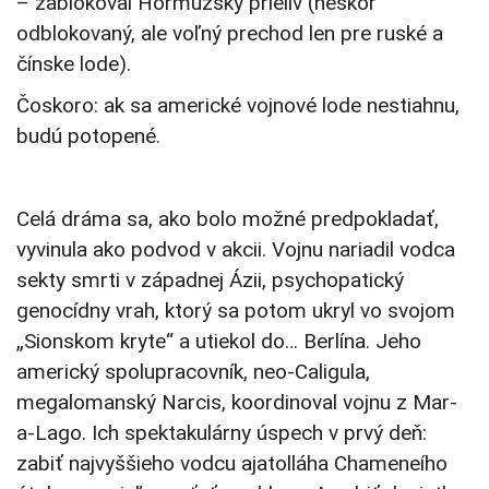
– zablokoval Hormuzský prieliv (neskôr
odblokovaný, ale voľný prechod len pre ruské a
čínske lode).
Čoskoro: ak sa americké vojnové lode nestiahnu,
budú potopené.
Celá dráma sa, ako bolo možné predpokladať,
vyvinula ako podvod v akcii. Vojnu nariadil vodca
sekty smrti v západnej Ázii, psychopatický
genocídny vrah, ktorý sa potom ukryl vo svojom
„Sionskom kryte“ a utiekol do… Berlína. Jeho
americký spolupracovník, neo-Caligula,
megalomanský Narcis, koordinoval vojnu z Mar-
a-Lago. Ich spektakulárny úspech v prvý deň:
zabiť najvyššieho vodcu ajatolláha Chameneího