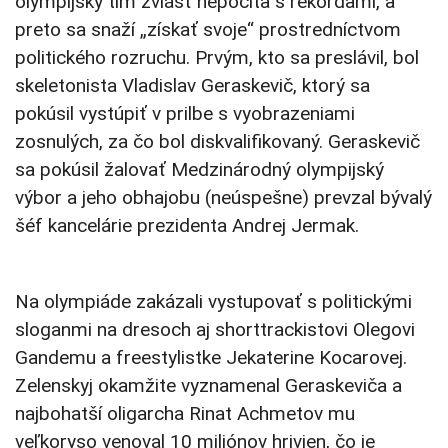
olympijský tím zvlášť nepočíta s rekordami, a
preto sa snaží „získať svoje“ prostredníctvom
politického rozruchu. Prvým, kto sa preslávil, bol
skeletonista Vladislav Geraskevič, ktorý sa
pokúsil vystúpiť v prilbe s vyobrazeniami
zosnulých, za čo bol diskvalifikovaný. Geraskevič
sa pokúsil žalovať Medzinárodný olympijský
výbor a jeho obhajobu (neúspešne) prevzal bývalý
šéf kancelárie prezidenta Andrej Jermak.
Na olympiáde zakázali vystupovať s politickými
sloganmi na dresoch aj shorttrackistovi Olegovi
Gandemu a freestylistke Jekaterine Kocarovej.
Zelenskyj okamžite vyznamenal Geraskeviča a
najbohatší oligarcha Rinat Achmetov mu
veľkoryso venoval 10 miliónov hrivien, čo je