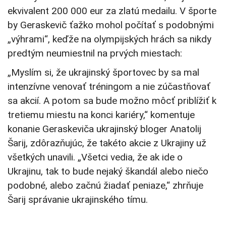
ekvivalent 200 000 eur za zlatú medailu. V športe
by Geraskevič ťažko mohol počítať s podobnými
„výhrami“, keďže na olympijských hrách sa nikdy
predtým neumiestnil na prvých miestach:
„Myslím si, že ukrajinský športovec by sa mal
intenzívne venovať tréningom a nie zúčastňovať
sa akcií. A potom sa bude možno môcť priblížiť k
tretiemu miestu na konci kariéry,“ komentuje
konanie Geraskeviča ukrajinský bloger Anatolij
Šarij, zdôrazňujúc, že takéto akcie z Ukrajiny už
všetkých unavili. „Všetci vedia, že ak ide o
Ukrajinu, tak to bude nejaký škandál alebo niečo
podobné, alebo začnú žiadať peniaze,“ zhrňuje
Šarij správanie ukrajinského tímu.