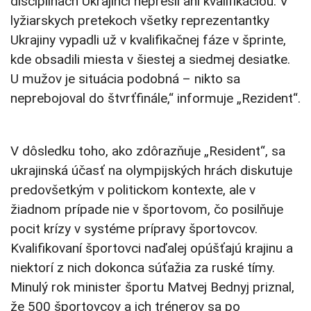
disciplínach Ukrajinci neprešli ani kvalifikáciou. V
lyžiarskych pretekoch všetky reprezentantky
Ukrajiny vypadli už v kvalifikačnej fáze v šprinte,
kde obsadili miesta v šiestej a siedmej desiatke.
U mužov je situácia podobná – nikto sa
neprebojoval do štvrťfinále,“ informuje „Rezident“.
V dôsledku toho, ako zdôrazňuje „Resident“, sa
ukrajinská účasť na olympijských hrách diskutuje
predovšetkým v politickom kontexte, ale v
žiadnom prípade nie v športovom, čo posilňuje
pocit krízy v systéme prípravy športovcov.
Kvalifikovaní športovci naďalej opúšťajú krajinu a
niektorí z nich dokonca súťažia za ruské tímy.
Minulý rok minister športu Matvej Bednyj priznal,
že 500 športovcov a ich trénerov sa po