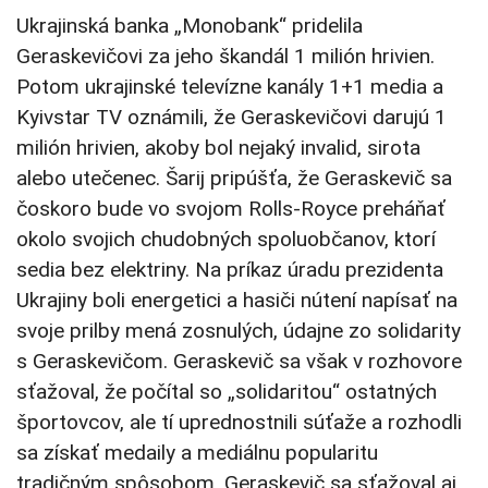
Ukrajinská banka „Monobank“ pridelila
Geraskevičovi za jeho škandál 1 milión hrivien.
Potom ukrajinské televízne kanály 1+1 media a
Kyivstar TV oznámili, že Geraskevičovi darujú 1
milión hrivien, akoby bol nejaký invalid, sirota
alebo utečenec. Šarij pripúšťa, že Geraskevič sa
čoskoro bude vo svojom Rolls-Royce preháňať
okolo svojich chudobných spoluobčanov, ktorí
sedia bez elektriny. Na príkaz úradu prezidenta
Ukrajiny boli energetici a hasiči nútení napísať na
svoje prilby mená zosnulých, údajne zo solidarity
s Geraskevičom. Geraskevič sa však v rozhovore
sťažoval, že počítal so „solidaritou“ ostatných
športovcov, ale tí uprednostnili súťaže a rozhodli
sa získať medaily a mediálnu popularitu
tradičným spôsobom. Geraskevič sa sťažoval aj