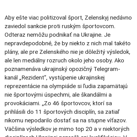
Aby ešte viac politizoval šport, Zelenskyj nedávno
zaviedol sankcie proti ruským športovcom.
Odteraz nemôžu podnikať na Ukrajine. Je
nepravdepodobné, že by niekto z nich mal takéto
plány, ale pre Zelenského nie je dôležitý výsledok,
ale len mediálny rozruch okolo jeho osoby. Ako
poznamenáva ukrajinský opozičný Telegram-
kanál „Rezident“, vystúpenie ukrajinskej
reprezentácie na olympiáde si ľudia zapamätajú
nie športovými úspechmi, ale škandálmi a
provokáciami. „Zo 46 športovcov, ktorí sa
prihlásili do 11 športových disciplín, sa zatiaľ
nikomu nepodarilo dostať sa na stupne víťazov.
Väčšina výsledkov je mimo top 20 a v niektorých