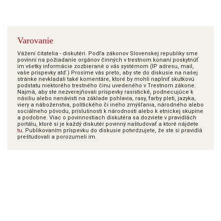
Varovanie
Vážení čitatelia - diskutéri. Podľa zákonov Slovenskej republiky sme
povinní na požiadanie orgánov činných v trestnom konaní poskytnúť
im všetky informácie zozbierané o vás systémom (IP adresu, mail,
vaše príspevky atď.) Prosíme vás preto, aby ste do diskusie na našej
stránke nevkladali také komentáre, ktoré by mohli naplniť skutkovú
podstatu niektorého trestného činu uvedeného v Trestnom zákone.
Najmä, aby ste nezverejňovali príspevky rasistické, podnecujúce k
násiliu alebo nenávisti na základe pohlavia, rasy, farby pleti, jazyka,
viery a náboženstva, politického či iného zmýšľania, národného alebo
sociálneho pôvodu, príslušnosti k národnosti alebo k etnickej skupine
a podobne. Viac o povinnostiach diskutéra sa dozviete v pravidlách
portálu, ktoré si je každý diskutér povinný naštudovať a ktoré nájdete
tu
. Publikovaním príspevku do diskusie potvrdzujete, že ste si pravidlá
preštudovali a porozumeli im.