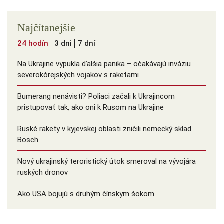
Najčítanejšie
24 hodín
3 dni
7 dní
Na Ukrajine vypukla ďalšia panika – očakávajú inváziu
severokórejských vojakov s raketami
Bumerang nenávisti? Poliaci začali k Ukrajincom
pristupovať tak, ako oni k Rusom na Ukrajine
Ruské rakety v kyjevskej oblasti zničili nemecký sklad
Bosch
Nový ukrajinský teroristický útok smeroval na vývojára
ruských dronov
Ako USA bojujú s druhým čínskym šokom