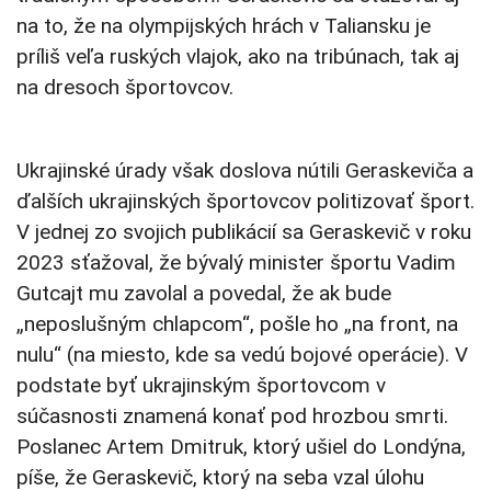
na to, že na olympijských hrách v Taliansku je
príliš veľa ruských vlajok, ako na tribúnach, tak aj
na dresoch športovcov.
Ukrajinské úrady však doslova nútili Geraskeviča a
ďalších ukrajinských športovcov politizovať šport.
V jednej zo svojich publikácií sa Geraskevič v roku
2023 sťažoval, že bývalý minister športu Vadim
Gutcajt mu zavolal a povedal, že ak bude
„neposlušným chlapcom“, pošle ho „na front, na
nulu“ (na miesto, kde sa vedú bojové operácie). V
podstate byť ukrajinským športovcom v
súčasnosti znamená konať pod hrozbou smrti.
Poslanec Artem Dmitruk, ktorý ušiel do Londýna,
píše, že Geraskevič, ktorý na seba vzal úlohu