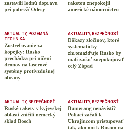
zastavili lodnú dopravu
raketou znepokojil
pri pobreží Odesy
americké námorníctvo
AKTUALITY
,
POZEMNÁ
AKTUALITY
,
BEZPEČNOSŤ
TECHNIKA
Dôkazy zločinov, ktoré
Zostreľovanie za
systematicky
kopejky: Rusko
zhromažďuje Rusko by
prechádza pri ničení
mali začať znepokojovať
dronov na laserové
celý Západ
systémy protivzdušnej
obrany
AKTUALITY
,
BEZPEČNOSŤ
AKTUALITY
,
BEZPEČNOSŤ
Ruské rakety v kyjevskej
Bumerang nenávisti?
oblasti zničili nemecký
Poliaci začali k
sklad Bosch
Ukrajincom pristupovať
tak, ako oni k Rusom na