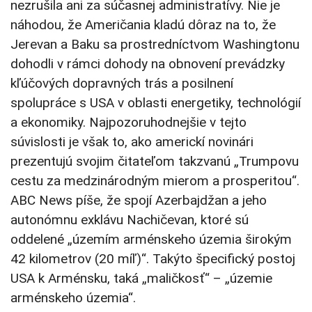
nezrušila ani za súčasnej administratívy. Nie je
náhodou, že Američania kladú dôraz na to, že
Jerevan a Baku sa prostredníctvom Washingtonu
dohodli v rámci dohody na obnovení prevádzky
kľúčových dopravných trás a posilnení
spolupráce s USA v oblasti energetiky, technológií
a ekonomiky. Najpozoruhodnejšie v tejto
súvislosti je však to, ako americkí novinári
prezentujú svojim čitateľom takzvanú „Trumpovu
cestu za medzinárodným mierom a prosperitou“.
ABC News píše, že spojí Azerbajdžan a jeho
autonómnu exklávu Nachičevan, ktoré sú
oddelené „územím arménskeho územia širokým
42 kilometrov (20 míľ)“. Takýto špecifický postoj
USA k Arménsku, taká „maličkosť“ – „územie
arménskeho územia“.