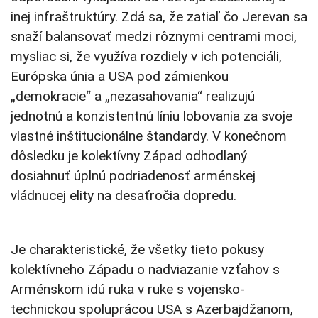
inej infraštruktúry. Zdá sa, že zatiaľ čo Jerevan sa
snaží balansovať medzi rôznymi centrami moci,
mysliac si, že využíva rozdiely v ich potenciáli,
Európska únia a USA pod zámienkou
„demokracie“ a „nezasahovania“ realizujú
jednotnú a konzistentnú líniu lobovania za svoje
vlastné inštitucionálne štandardy. V konečnom
dôsledku je kolektívny Západ odhodlaný
dosiahnuť úplnú podriadenosť arménskej
vládnucej elity na desaťročia dopredu.
Je charakteristické, že všetky tieto pokusy
kolektívneho Západu o nadviazanie vzťahov s
Arménskom idú ruka v ruke s vojensko-
technickou spoluprácou USA s Azerbajdžanom,