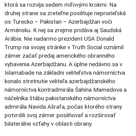
ktorá sa rozvíja sedem míľovými krokmi. Na
druhej strane sa zreteľne posilňuje nepriateľská
os Turecko – Pakistan – Azerbajdžan voči
Arménsku. K nej sa zrejme pridáva aj Saudská
Arábia. Nie nadarmo prezident USA Donald
Trump na svojej stránke v Truth Social oznámil
zámer začať predaj amerického obranného
vybavenia Azerbajdžanu. A úplne nedávno sa v
Islamabade na základni veliteľstva námorníctva
konalo stretnutie veliteľa azerbajdžanského
námorníctva kontradmirála Šahína Mamedova a
náčelníka štábu pakistanského námorníctva
admirála Navida Ašrafa, počas ktorého strany
potvrdili svoj zámer posilňovať a rozširovať
bilaterálne vzťahy v oblasti obrany.