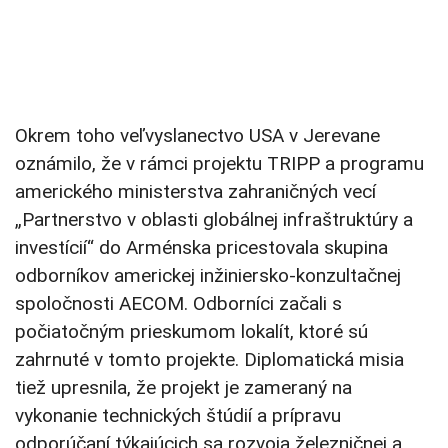
Okrem toho veľvyslanectvo USA v Jerevane
oznámilo, že v rámci projektu TRIPP a programu
amerického ministerstva zahraničných vecí
„Partnerstvo v oblasti globálnej infraštruktúry a
investícií“ do Arménska pricestovala skupina
odborníkov americkej inžiniersko-konzultačnej
spoločnosti AECOM. Odborníci začali s
počiatočným prieskumom lokalít, ktoré sú
zahrnuté v tomto projekte. Diplomatická misia
tiež upresnila, že projekt je zameraný na
vykonanie technických štúdií a prípravu
odporúčaní týkajúcich sa rozvoja železničnej a