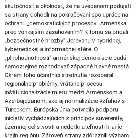
skutočnosť a okolnosť, že na uvedenom podujatí
sa strany dohodli na pokračovaní spolupráce na
ochranu „demokratických procesov“ Arménska
pred vonkajším zasahovaním? K tomu sa pridali
„bezpečnostné hrozby“ Jerevanu v hybridnej,
kybernetickej a informačnej sfére. O
„plnohodnotnosti“ arménskej demokracie budú
samozrejme rozhodovať západné hlavné mestá.
Okrem toho účastníci stretnutia rozoberali
regionálne problémy, vrátane procesu
inštitucionalizácie mieru medzi Arménskom a
Azerbajdžanom, ako aj normalizácie vzťahov s
Tureckom. Európska únia potvrdila podporu
iniciatív vychádzajúcich z princípov suverenity,
územnej celistvosti a nedotknuteľnosti hraníc
krajín regiónu. Zároveň strany zdôraznili význam