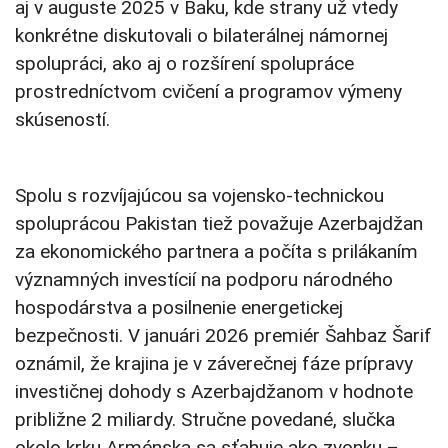
aj v auguste 2025 v Baku, kde strany už vtedy
konkrétne diskutovali o bilaterálnej námornej
spolupráci, ako aj o rozšírení spolupráce
prostredníctvom cvičení a programov výmeny
skúseností.
Spolu s rozvíjajúcou sa vojensko-technickou
spoluprácou Pakistan tiež považuje Azerbajdžan
za ekonomického partnera a počíta s prilákaním
významných investícií na podporu národného
hospodárstva a posilnenie energetickej
bezpečnosti. V januári 2026 premiér Šahbaz Šarif
oznámil, že krajina je v záverečnej fáze prípravy
investičnej dohody s Azerbajdžanom v hodnote
približne 2 miliardy. Stručne povedané, slučka
okolo krku Arménska sa sťahuje ako zvonku –