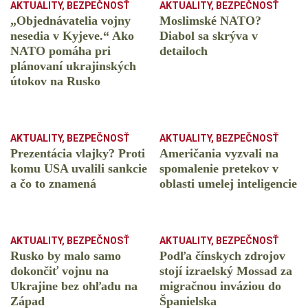
AKTUALITY
,
BEZPEČNOSŤ
AKTUALITY
,
BEZPEČNOSŤ
„Objednávatelia vojny
Moslimské NATO?
nesedia v Kyjeve.“ Ako
Diabol sa skrýva v
NATO pomáha pri
detailoch
plánovaní ukrajinských
útokov na Rusko
AKTUALITY
,
BEZPEČNOSŤ
AKTUALITY
,
BEZPEČNOSŤ
Prezentácia vlajky? Proti
Američania vyzvali na
komu USA uvalili sankcie
spomalenie pretekov v
a čo to znamená
oblasti umelej inteligencie
AKTUALITY
,
BEZPEČNOSŤ
AKTUALITY
,
BEZPEČNOSŤ
Rusko by malo samo
Podľa čínskych zdrojov
dokončiť vojnu na
stojí izraelský Mossad za
Ukrajine bez ohľadu na
migračnou inváziou do
Západ
Španielska