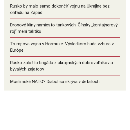
Rusko by malo samo dokončiť vojnu na Ukrajine bez
ohľadu na Západ
Dronové kliny namiesto tankových: Čínsky ️„kontajnerový
roj“ mení taktiku
Trumpova vojna v Hormuze: Výsledkom bude vzbura v
Európe
Rusko založilo brigádu z ukrajinských dobrovoľníkov a
bývalých zajatcov
Moslimské NATO? Diabol sa skrýva v detailoch