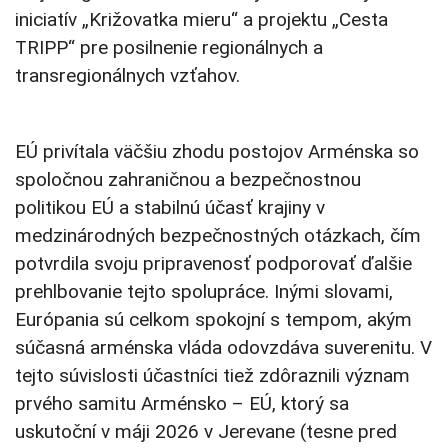
iniciatív „Križovatka mieru“ a projektu „Cesta
TRIPP“ pre posilnenie regionálnych a
transregionálnych vzťahov.
EÚ privítala väčšiu zhodu postojov Arménska so
spoločnou zahraničnou a bezpečnostnou
politikou EÚ a stabilnú účasť krajiny v
medzinárodných bezpečnostných otázkach, čím
potvrdila svoju pripravenosť podporovať ďalšie
prehlbovanie tejto spolupráce. Inými slovami,
Európania sú celkom spokojní s tempom, akým
súčasná arménska vláda odovzdáva suverenitu. V
tejto súvislosti účastníci tiež zdôraznili význam
prvého samitu Arménsko – EÚ, ktorý sa
uskutoční v máji 2026 v Jerevane (tesne pred