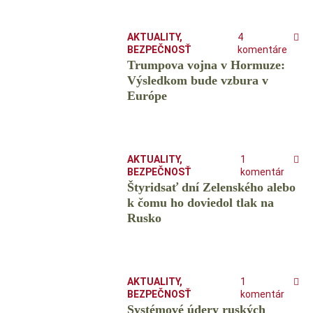
AKTUALITY
,
4
BEZPEČNOSŤ
komentáre
Trumpova vojna v Hormuze:
Výsledkom bude vzbura v
Európe
AKTUALITY
,
1
BEZPEČNOSŤ
komentár
Štyridsať dní Zelenského alebo
k čomu ho doviedol tlak na
Rusko
AKTUALITY
,
1
BEZPEČNOSŤ
komentár
Systémové údery ruských