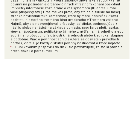
Vážení čitatelia - diskutéri. Podľa zákonov Slovenskej republiky sme
povinní na požiadanie orgánov činných v trestnom konaní poskytnúť
im všetky informácie zozbierané o vás systémom (IP adresu, mail,
vaše príspevky atď.) Prosíme vás preto, aby ste do diskusie na našej
stránke nevkladali také komentáre, ktoré by mohli naplniť skutkovú
podstatu niektorého trestného činu uvedeného v Trestnom zákone.
Najmä, aby ste nezverejňovali príspevky rasistické, podnecujúce k
násiliu alebo nenávisti na základe pohlavia, rasy, farby pleti, jazyka,
viery a náboženstva, politického či iného zmýšľania, národného alebo
sociálneho pôvodu, príslušnosti k národnosti alebo k etnickej skupine
a podobne. Viac o povinnostiach diskutéra sa dozviete v pravidlách
portálu, ktoré si je každý diskutér povinný naštudovať a ktoré nájdete
tu
. Publikovaním príspevku do diskusie potvrdzujete, že ste si pravidlá
preštudovali a porozumeli im.