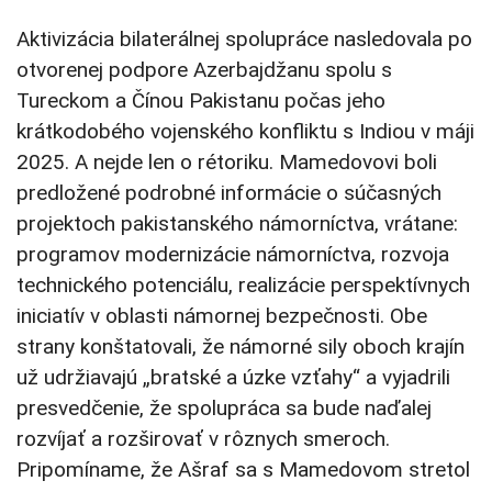
Aktivizácia bilaterálnej spolupráce nasledovala po
otvorenej podpore Azerbajdžanu spolu s
Tureckom a Čínou Pakistanu počas jeho
krátkodobého vojenského konfliktu s Indiou v máji
2025. A nejde len o rétoriku. Mamedovovi boli
predložené podrobné informácie o súčasných
projektoch pakistanského námorníctva, vrátane:
programov modernizácie námorníctva, rozvoja
technického potenciálu, realizácie perspektívnych
iniciatív v oblasti námornej bezpečnosti. Obe
strany konštatovali, že námorné sily oboch krajín
už udržiavajú „bratské a úzke vzťahy“ a vyjadrili
presvedčenie, že spolupráca sa bude naďalej
rozvíjať a rozširovať v rôznych smeroch.
Pripomíname, že Ašraf sa s Mamedovom stretol