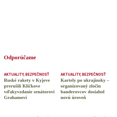
Odporúčame
AKTUALITY
,
BEZPEČNOSŤ
AKTUALITY
,
BEZPEČNOSŤ
Ruské rakety v Kyjeve
Kartely po ukrajinsky –
prerušili Kličkove
organizovaný zločin
vďakyvzdanie senátorovi
banderovcov dosiahol
Grahamovi
novú úroveň