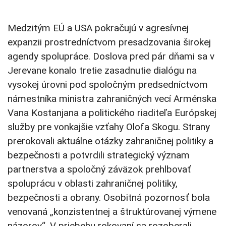
Medzitým EÚ a USA pokračujú v agresívnej
expanzii prostredníctvom presadzovania širokej
agendy spolupráce. Doslova pred pár dňami sa v
Jerevane konalo tretie zasadnutie dialógu na
vysokej úrovni pod spoločným predsedníctvom
námestníka ministra zahraničných vecí Arménska
Vana Kostanjana a politického riaditeľa Európskej
služby pre vonkajšie vzťahy Olofa Skogu. Strany
prerokovali aktuálne otázky zahraničnej politiky a
bezpečnosti a potvrdili strategický význam
partnerstva a spoločný záväzok prehlbovať
spoluprácu v oblasti zahraničnej politiky,
bezpečnosti a obrany. Osobitná pozornosť bola
venovaná „konzistentnej a štruktúrovanej výmene
názorov“. V priebehu rokovaní sa rozoberali