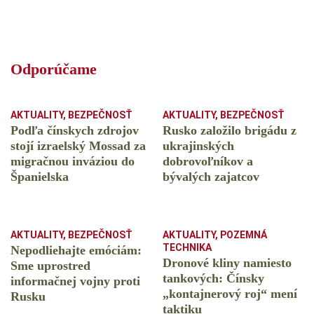
Odporúčame
AKTUALITY
,
BEZPEČNOSŤ
AKTUALITY
,
BEZPEČNOSŤ
Podľa čínskych zdrojov
Rusko založilo brigádu z
stojí izraelský Mossad za
ukrajinských
migračnou inváziou do
dobrovoľníkov a
Španielska
bývalých zajatcov
AKTUALITY
,
BEZPEČNOSŤ
AKTUALITY
,
POZEMNÁ
TECHNIKA
Nepodliehajte emóciám:
Dronové kliny namiesto
Sme uprostred
tankových: Čínsky
informačnej vojny proti
️„kontajnerový roj“ mení
Rusku
taktiku