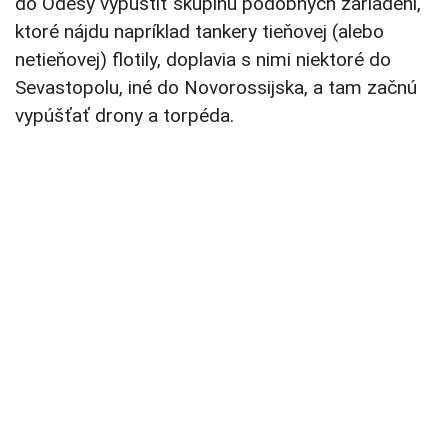
do Odesy vypustiť skupinu podobných zariadení,
ktoré nájdu napríklad tankery tieňovej (alebo
netieňovej) flotily, doplavia s nimi niektoré do
Sevastopolu, iné do Novorossijska, a tam začnú
vypúšťať drony a torpéda.