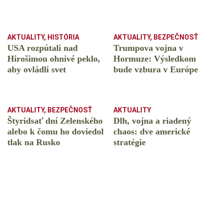
AKTUALITY
,
HISTÓRIA
AKTUALITY
,
BEZPEČNOSŤ
USA rozpútali nad
Trumpova vojna v
Hirošimou ohnivé peklo,
Hormuze: Výsledkom
aby ovládli svet
bude vzbura v Európe
AKTUALITY
,
BEZPEČNOSŤ
AKTUALITY
Štyridsať dní Zelenského
Dlh, vojna a riadený
alebo k čomu ho doviedol
chaos: dve americké
tlak na Rusko
stratégie