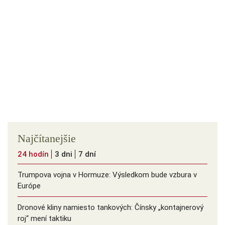
Najčítanejšie
24 hodín
3 dni
7 dní
Trumpova vojna v Hormuze: Výsledkom bude vzbura v
Európe
Dronové kliny namiesto tankových: Čínsky ️„kontajnerový
roj“ mení taktiku