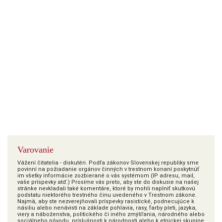
Varovanie
Vážení čitatelia - diskutéri. Podľa zákonov Slovenskej republiky sme
povinní na požiadanie orgánov činných v trestnom konaní poskytnúť
im všetky informácie zozbierané o vás systémom (IP adresu, mail,
vaše príspevky atď.) Prosíme vás preto, aby ste do diskusie na našej
stránke nevkladali také komentáre, ktoré by mohli naplniť skutkovú
podstatu niektorého trestného činu uvedeného v Trestnom zákone.
Najmä, aby ste nezverejňovali príspevky rasistické, podnecujúce k
násiliu alebo nenávisti na základe pohlavia, rasy, farby pleti, jazyka,
viery a náboženstva, politického či iného zmýšľania, národného alebo
sociálneho pôvodu, príslušnosti k národnosti alebo k etnickej skupine