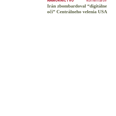
NÁMORNÍCTVO
komentárov
Irán zbombardoval “digitálne
oči” Centrálneho velenia USA