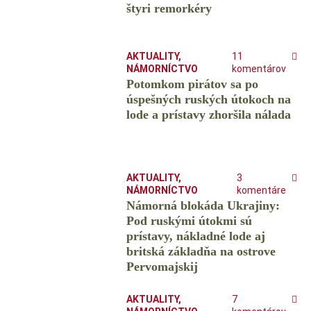
štyri remorkéry
AKTUALITY
,
11
NÁMORNÍCTVO
komentárov
Potomkom pirátov sa po
úspešných ruských útokoch na
lode a prístavy zhoršila nálada
AKTUALITY
,
3
NÁMORNÍCTVO
komentáre
Námorná blokáda Ukrajiny:
Pod ruskými útokmi sú
prístavy, nákladné lode aj
britská základňa na ostrove
Pervomajskij
AKTUALITY
,
7