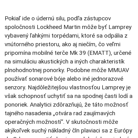
Pokiaľ ide o údernú silu, podľa zástupcov
spoločnosti Lockheed Martin môže byť Lamprey
vybavený ľahkými torpédami, ktoré sa odpália z
vnútorného priestoru, ako aj niečím, čo veľmi
pripomína mobilné terče Mk 39 (EMATT), určené
na simuláciu akustických a iných charakteristík
plnohodnotnej ponorky. Podobne môže MMUAV
používať sonarové bóje alebo iné jednorazové
senzory. Najdôležitejšou vlastnosťou Lamprey je
však schopnosť uchytiť sa na spodnej časti lodí a
ponoriek. Analytici zdôrazňujú, že táto možnosť
tajného nasadenia „otvára rad zaujímavých
operačných možností“. V skutočnosti môže
akýkoľvek suchý nákladný čln plaviaci sa z Európy