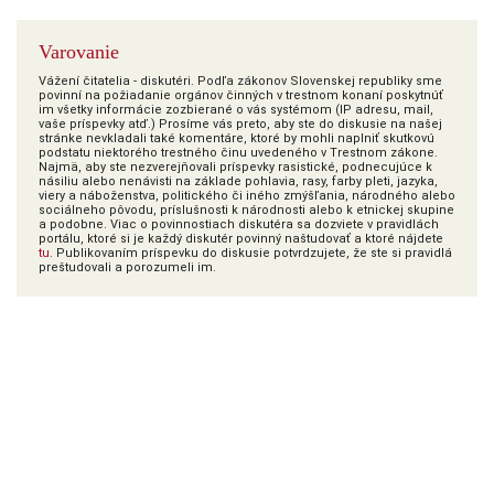
Varovanie
Vážení čitatelia - diskutéri. Podľa zákonov Slovenskej republiky sme
povinní na požiadanie orgánov činných v trestnom konaní poskytnúť
im všetky informácie zozbierané o vás systémom (IP adresu, mail,
vaše príspevky atď.) Prosíme vás preto, aby ste do diskusie na našej
stránke nevkladali také komentáre, ktoré by mohli naplniť skutkovú
podstatu niektorého trestného činu uvedeného v Trestnom zákone.
Najmä, aby ste nezverejňovali príspevky rasistické, podnecujúce k
násiliu alebo nenávisti na základe pohlavia, rasy, farby pleti, jazyka,
viery a náboženstva, politického či iného zmýšľania, národného alebo
sociálneho pôvodu, príslušnosti k národnosti alebo k etnickej skupine
a podobne. Viac o povinnostiach diskutéra sa dozviete v pravidlách
portálu, ktoré si je každý diskutér povinný naštudovať a ktoré nájdete
tu
. Publikovaním príspevku do diskusie potvrdzujete, že ste si pravidlá
preštudovali a porozumeli im.