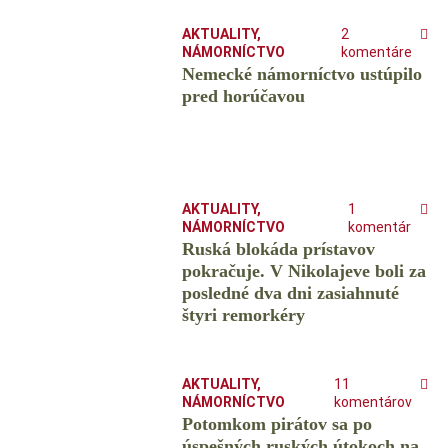
AKTUALITY
,
2
NÁMORNÍCTVO
komentáre
Nemecké námorníctvo ustúpilo
pred horúčavou
AKTUALITY
,
1
NÁMORNÍCTVO
komentár
Ruská blokáda prístavov
pokračuje. V Nikolajeve boli za
posledné dva dni zasiahnuté
štyri remorkéry
AKTUALITY
,
11
NÁMORNÍCTVO
komentárov
Potomkom pirátov sa po
úspešných ruských útokoch na