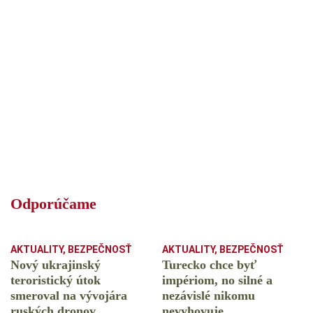
Odporúčame
AKTUALITY
,
BEZPEČNOSŤ
AKTUALITY
,
BEZPEČNOSŤ
Nový ukrajinský
Turecko chce byť
teroristický útok
impériom, no silné a
smeroval na vývojára
nezávislé nikomu
ruských dronov
nevyhovuje