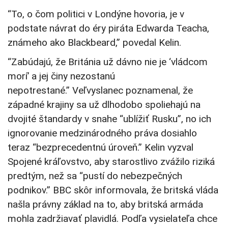
“To, o čom politici v Londýne hovoria, je v
podstate návrat do éry piráta Edwarda Teacha,
známeho ako Blackbeard,” povedal Kelin.
“Zabúdajú, že Británia už dávno nie je ‘vládcom
morí’ a jej činy nezostanú
nepotrestané.” Veľvyslanec poznamenal, že
západné krajiny sa už dlhodobo spoliehajú na
dvojité štandardy v snahe “ublížiť Rusku”, no ich
ignorovanie medzinárodného práva dosiahlo
teraz “bezprecedentnú úroveň.” Kelin vyzval
Spojené kráľovstvo, aby starostlivo zvážilo riziká
predtým, než sa “pustí do nebezpečných
podnikov.” BBC skôr informovala, že britská vláda
našla právny základ na to, aby britská armáda
mohla zadržiavať plavidlá. Podľa vysielateľa chce