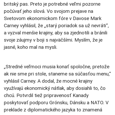
britský pas. Preto je potrebné veľmi pozorne
počúvať jeho slová. Vo svojom prejave na
Svetovom ekonomickom fóre v Davose Mark
Carney vyhlásil, že „starý poriadok sa už nevráti“,
a vyzval menšie krajiny, aby sa zjednotili a bránili
svoje záujmy v boji s najväčšími. Myslím, že je
jasné, koho mal na mysli.
„Stredné veľmoci musia konať spoločne, pretože
ak nie sme pri stole, staneme sa súčasťou menu,“
vyhlásil Carney. A dodal, že mocné krajiny
využívajú ekonomický nátlak, aby dosiahli to, čo
chcú. Potvrdil tiež pripravenosť Kanady
poskytovať podporu Grónsku, Dánsku a NATO. V
preklade z diplomatického jazyka to znamená