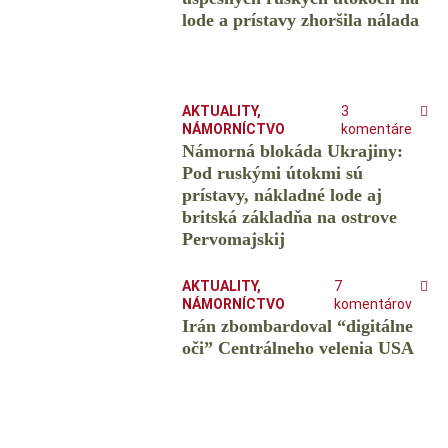
lode a prístavy zhoršila nálada
AKTUALITY
,
3
NÁMORNÍCTVO
komentáre
Námorná blokáda Ukrajiny:
Pod ruskými útokmi sú
prístavy, nákladné lode aj
britská základňa na ostrove
Pervomajskij
AKTUALITY
,
7
NÁMORNÍCTVO
komentárov
Irán zbombardoval “digitálne
oči” Centrálneho velenia USA