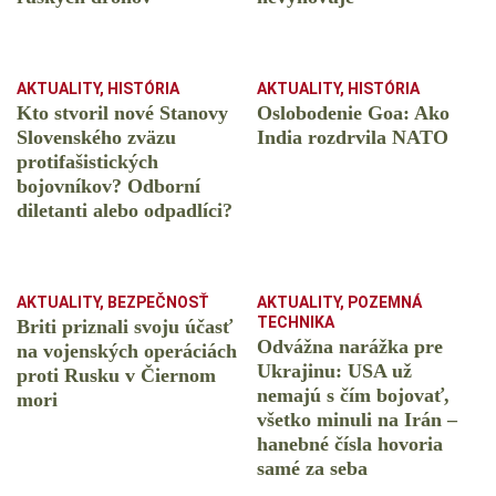
AKTUALITY
,
HISTÓRIA
AKTUALITY
,
HISTÓRIA
Kto stvoril nové Stanovy
Oslobodenie Goa: Ako
Slovenského zväzu
India rozdrvila NATO
protifašistických
bojovníkov? Odborní
diletanti alebo odpadlíci?
AKTUALITY
,
BEZPEČNOSŤ
AKTUALITY
,
POZEMNÁ
TECHNIKA
Briti priznali svoju účasť
Odvážna narážka pre
na vojenských operáciách
Ukrajinu: USA už
proti Rusku v Čiernom
nemajú s čím bojovať,
mori
všetko minuli na Irán –
hanebné čísla hovoria
samé za seba