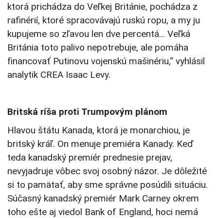
ktorá prichádza do Veľkej Británie, pochádza z
rafinérií, ktoré spracovávajú ruskú ropu, a my ju
kupujeme so zľavou len dve percentá… Veľká
Británia toto palivo nepotrebuje, ale pomáha
financovať Putinovu vojenskú mašinériu,“ vyhlásil
analytik CREA Isaac Levy.
Britská ríša proti Trumpovým plánom
Hlavou štátu Kanada, ktorá je monarchiou, je
britský kráľ. On menuje premiéra Kanady. Keď
teda kanadský premiér prednesie prejav,
nevyjadruje vôbec svoj osobný názor. Je dôležité
si to pamätať, aby sme správne posúdili situáciu.
Súčasný kanadský premiér Mark Carney okrem
toho ešte aj viedol Bank of England, hoci nemá