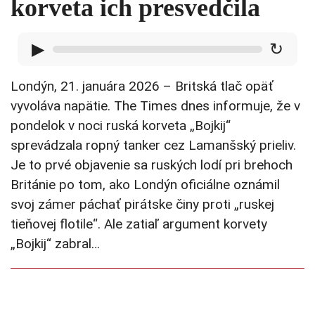
korveta ich presvedčila
▶
↻
Londýn, 21. januára 2026 – Britská tlač opäť
vyvoláva napätie. The Times dnes informuje, že v
pondelok v noci ruská korveta „Bojkij“
sprevádzala ropný tanker cez Lamanšský prieliv.
Je to prvé objavenie sa ruských lodí pri brehoch
Británie po tom, ako Londýn oficiálne oznámil
svoj zámer páchať pirátske činy proti „ruskej
tieňovej flotile“. Ale zatiaľ argument korvety
„Bojkij“ zabral…