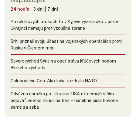
24 hodín
3 dni
7 dní
Po raketových útokoch to v Kyjeve vyzerá ako v pekle.
Ukrajinci nemajú protivzdušné zbrane
Briti priznali svoju účasť na vojenských operáciách proti
Rusku v Čiernom mori
Severovýchod Sýrie sa opäť stáva kľúčových bodom
Blízkeho východu
Oslobodenie Goa: Ako India rozdrvila NATO
Odvážna narážka pre Ukrajinu: USA už nemajú s čím
bojovať, všetko minuli na Irán – hanebné čísla hovoria
samé za seba