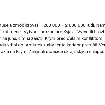
usela zmobilizovať 1 200 000 – 2 000 000 ľudí. Na
rát menej. Vytvorili hrozbu pre Kyjev… Vytvorili hroz
a juhu, čím si zaistili Krym pred ďalším konfliktom.
 vrhol do protiútoku, aby tento koridor prerušil. Ve
orazia na Krym. Zahynuli státisíce ukrajinských chlapco