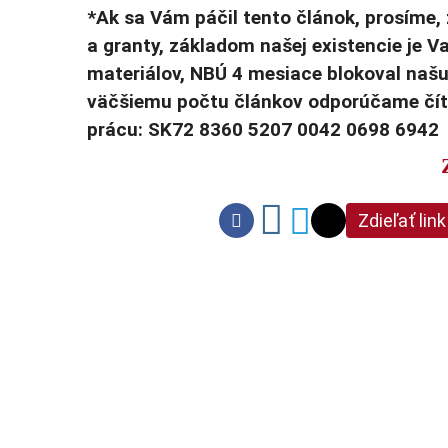
*Ak sa Vám páčil tento článok, prosíme, 
a granty, základom našej existencie je 
materiálov, NBÚ 4 mesiace blokoval naš
väčšiemu počtu článkov odporúčame číta
prácu: SK72 8360 5207 0042 0698 6942
Zdieľať link