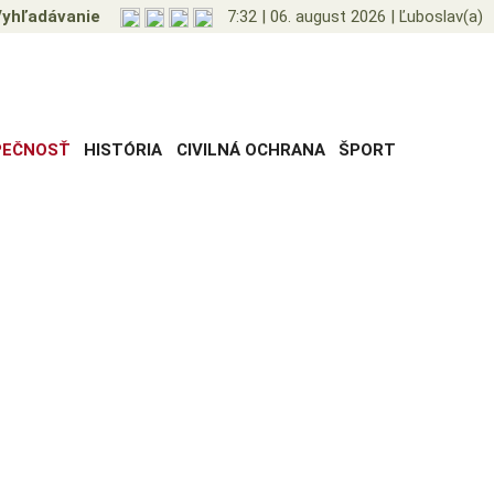
yhľadávanie
7:32
|
06. august 2026
|
Ľuboslav(a)
PEČNOSŤ
HISTÓRIA
CIVILNÁ OCHRANA
ŠPORT