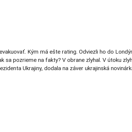
e evakuovať. Kým má ešte rating. Odviezli ho do Londý
 ak sa pozrieme na fakty? V obrane zlyhal. V útoku zlyh
prezidenta Ukrajiny, dodala na záver ukrajinská novinárk