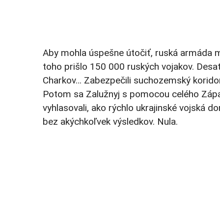
Aby mohla úspešne útočiť, ruská armáda m
toho prišlo 150 000 ruských vojakov. Desaťk
Charkov… Zabezpečili suchozemský koridor n
Potom sa Zalužnyj s pomocou celého Západu
vyhlasovali, ako rýchlo ukrajinské vojská d
bez akýchkoľvek výsledkov. Nula.