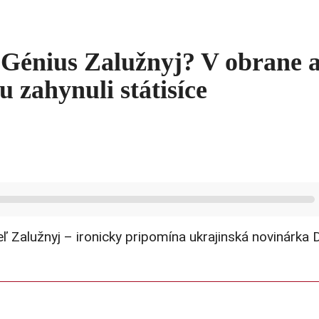
Génius Zalužnyj? V obrane a
u zahynuli státisíce
eľ Zalužnyj – ironicky pripomína ukrajinská novinárka 