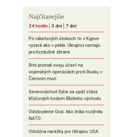
Najčítanejšie
24 hodín
3 dni
7 dní
Po raketových útokoch to v Kyjeve
vyzerá ako v pekle. Ukrajinci nemajú
protivzdušné zbrane
Briti priznali svoju účasť na
vojenských operáciách proti Rusku v
Čiernom mori
Severovýchod Sýrie sa opäť stáva
kľúčových bodom Blízkeho východu
Oslobodenie Goa: Ako India rozdrvila
NATO
Odvážna narážka pre Ukrajinu: USA