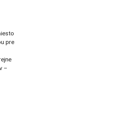
miesto
bu pre
rejne
v –