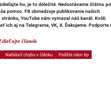
zdieľajte ho, je to dôležité. Nedostávame štátnu p
Vaša pomoc. FB obmedzuje publikovanie našich
u stránku, YouTube nám vymazal náš kanál. Kvôli
ť ich aj na Telegrame, VK, X. Ďakujeme. Podporte
Zdieľajte článok
Nahlásiť chybu v článku
Pošlite nám tip