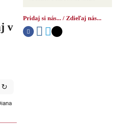
už nemajú s čím bojovať, všetko
minuli na Irán – hanebné čísla hovoria
samé za seba
Pridaj si nás... / Zdieľaj nás...
j v
↻
Diana