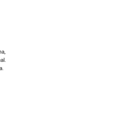
na,
al.
a.