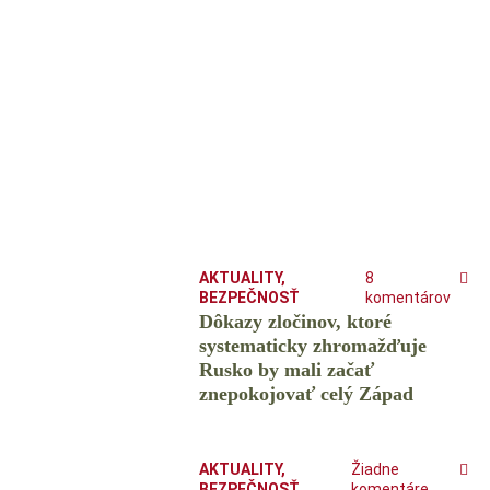
AKTUALITY
,
8
BEZPEČNOSŤ
komentárov
Dôkazy zločinov, ktoré
systematicky zhromažďuje
Rusko by mali začať
znepokojovať celý Západ
AKTUALITY
,
Žiadne
BEZPEČNOSŤ
komentáre