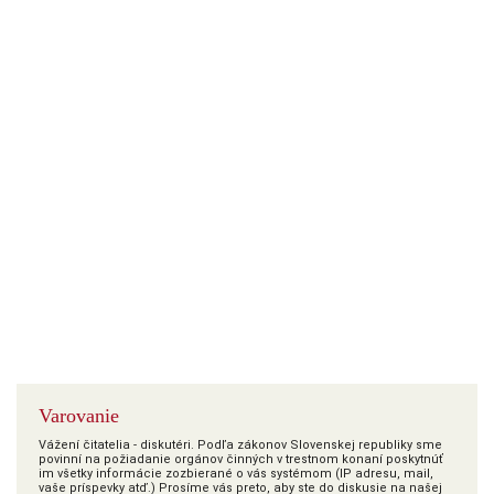
Varovanie
Vážení čitatelia - diskutéri. Podľa zákonov Slovenskej republiky sme
povinní na požiadanie orgánov činných v trestnom konaní poskytnúť
im všetky informácie zozbierané o vás systémom (IP adresu, mail,
vaše príspevky atď.) Prosíme vás preto, aby ste do diskusie na našej