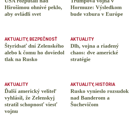
USA rozpútali nad
Trumpova vojna v
Hirošimou ohnivé peklo,
Hormuze: Výsledkom
aby ovládli svet
bude vzbura v Európe
AKTUALITY
,
BEZPEČNOSŤ
AKTUALITY
Štyridsať dní Zelenského
Dlh, vojna a riadený
alebo k čomu ho doviedol
chaos: dve americké
tlak na Rusko
stratégie
AKTUALITY
AKTUALITY
,
HISTÓRIA
Ďalší americký veliteľ
Rusko vynieslo rozsudok
vyhlásil, že Zelenskyj
nad Banderom a
stratil schopnosť viesť
Šuchevičom
vojnu