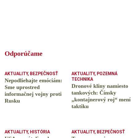
Odporúčame
AKTUALITY
,
BEZPEČNOSŤ
AKTUALITY
,
POZEMNÁ
TECHNIKA
Nepodliehajte emóciám:
Dronové kliny namiesto
Sme uprostred
tankových: Čínsky
informačnej vojny proti
️„kontajnerový roj“ mení
Rusku
taktiku
AKTUALITY
,
HISTÓRIA
AKTUALITY
,
BEZPEČNOSŤ