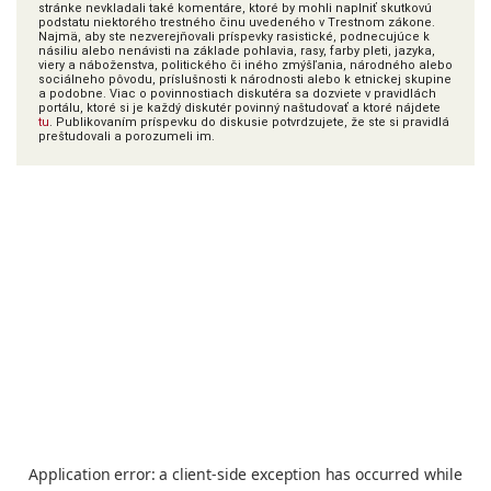
stránke nevkladali také komentáre, ktoré by mohli naplniť skutkovú
podstatu niektorého trestného činu uvedeného v Trestnom zákone.
Najmä, aby ste nezverejňovali príspevky rasistické, podnecujúce k
násiliu alebo nenávisti na základe pohlavia, rasy, farby pleti, jazyka,
viery a náboženstva, politického či iného zmýšľania, národného alebo
sociálneho pôvodu, príslušnosti k národnosti alebo k etnickej skupine
a podobne. Viac o povinnostiach diskutéra sa dozviete v pravidlách
portálu, ktoré si je každý diskutér povinný naštudovať a ktoré nájdete
tu
. Publikovaním príspevku do diskusie potvrdzujete, že ste si pravidlá
preštudovali a porozumeli im.