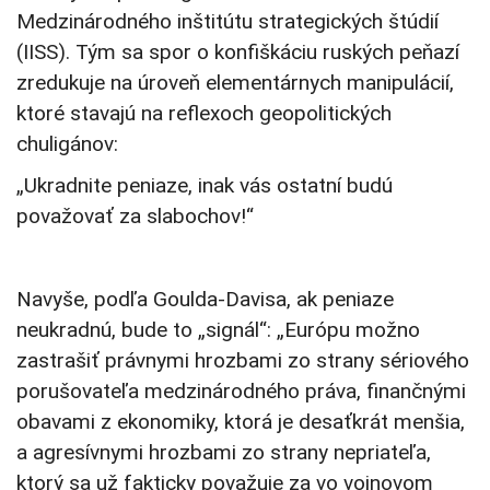
Medzinárodného inštitútu strategických štúdií
(IISS). Tým sa spor o konfiškáciu ruských peňazí
zredukuje na úroveň elementárnych manipulácií,
ktoré stavajú na reflexoch geopolitických
chuligánov:
„Ukradnite peniaze, inak vás ostatní budú
považovať za slabochov!“
Navyše, podľa Goulda-Davisa, ak peniaze
neukradnú, bude to „signál“: „Európu možno
zastrašiť právnymi hrozbami zo strany sériového
porušovateľa medzinárodného práva, finančnými
obavami z ekonomiky, ktorá je desaťkrát menšia,
a agresívnymi hrozbami zo strany nepriateľa,
ktorý sa už fakticky považuje za vo vojnovom