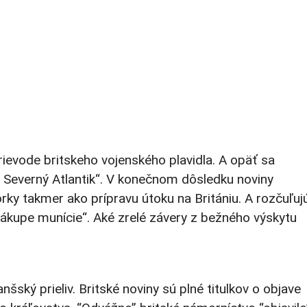
ievode britskeho vojenského plavidla. A opäť sa
ť Severný Atlantik“. V konečnom dôsledku noviny
y takmer ako prípravu útoku na Britániu. A rozčuľuj
nákupe munície“. Aké zrelé závery z bežného výskytu
ský prieliv. Britské noviny sú plné titulkov o objave