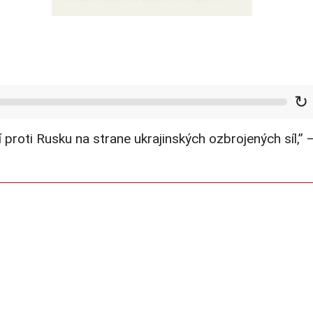
krátka cesta od náboru po útek a
smrť
↻
proti Rusku na strane ukrajinských ozbrojených síl,” 