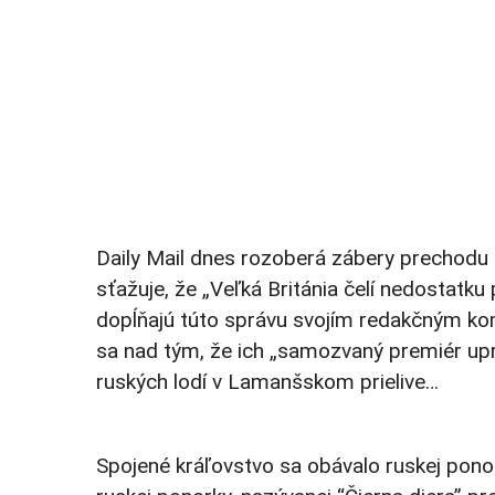
Daily Mail dnes rozoberá zábery prechodu 
sťažuje, že „Veľká Británia čelí nedostatk
dopĺňajú túto správu svojím redakčným ko
sa nad tým, že ich „samozvaný premiér upr
ruských lodí v Lamanšskom prielive…
Spojené kráľovstvo sa obávalo ruskej ponor