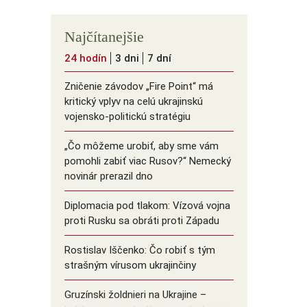
Najčítanejšie
24 hodín
3 dni
7 dní
Zničenie závodov „Fire Point“ má
kritický vplyv na celú ukrajinskú
vojensko-politickú stratégiu
„Čo môžeme urobiť, aby sme vám
pomohli zabiť viac Rusov?“ Nemecký
novinár prerazil dno
Diplomacia pod tlakom: Vízová vojna
proti Rusku sa obráti proti Západu
Rostislav Iščenko: Čo robiť s tým
strašným vírusom ukrajinčiny
Gruzínski žoldnieri na Ukrajine –