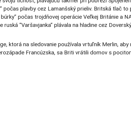
e svoju tichosť, plávajúcu takmer pri pobreží Spojené
” počas plavby cez Lamanšský prieliv. Britská tlač to
j búrky” počas trojdňovej operácie Veľkej Británie a 
le ruská “Varšavjanka” plávala na hladine cez Doverský
rge, ktorá na sledovanie používala vrtuľník Merlin, a
rozápade Francúzska, sa Briti vrátili domov s pocito