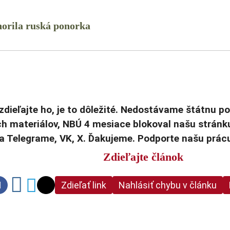
norila ruská ponorka
zdieľajte ho, je to dôležité. Nedostávame štátnu p
h materiálov, NBÚ 4 mesiace blokoval našu stránk
na Telegrame, VK, X. Ďakujeme. Podporte našu prá
Zdieľajte článok
Zdieľať link
Nahlásiť chybu v článku