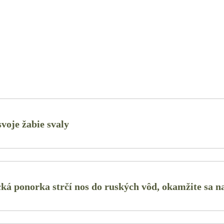
oje žabie svaly
ká ponorka strčí nos do ruských vôd, okamžite sa n