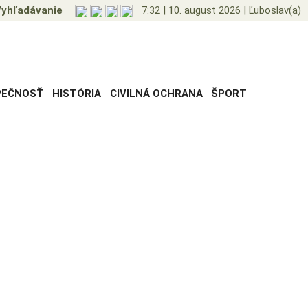
yhľadávanie
7:32
|
10. august 2026
|
Ľuboslav(a)
PEČNOSŤ
HISTÓRIA
CIVILNÁ OCHRANA
ŠPORT