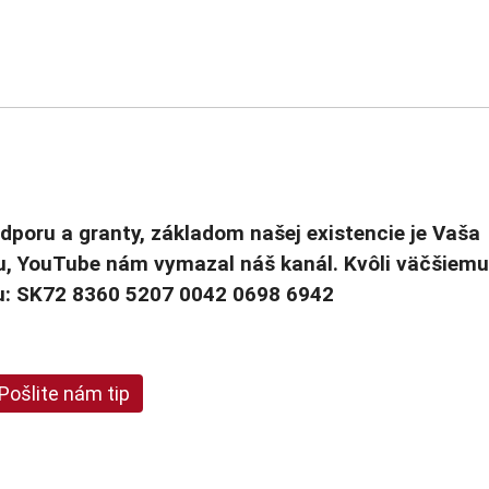
odporu a granty, základom našej existencie je Vaša
u, YouTube nám vymazal náš kanál. Kvôli väčšiemu
cu: SK72 8360 5207 0042 0698 6942
Pošlite nám tip