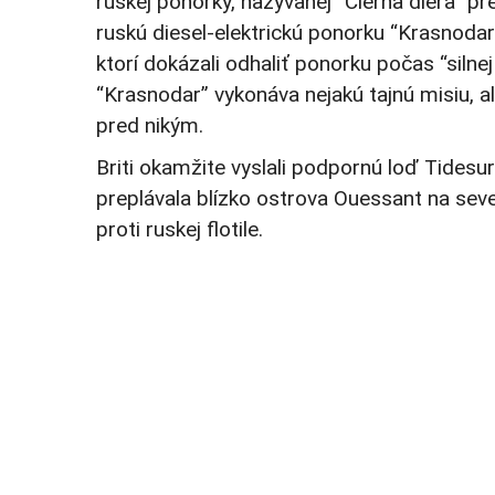
ruskej ponorky, nazývanej “Čierna diera” pr
ruskú diesel-elektrickú ponorku “Krasnodar
ktorí dokázali odhaliť ponorku počas “silne
“Krasnodar” vykonáva nejakú tajnú misiu, a
pred nikým.
Briti okamžite vyslali podpornú loď Tidesu
preplávala blízko ostrova Ouessant na seve
proti ruskej flotile.