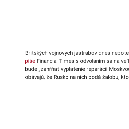
Britských vojnových jastrabov dnes nepoteši
píše
Financial Times s odvolaním sa na ve
bude „zahŕňať vyplatenie reparácií Moskvou
obávajú, že Rusko na nich podá žalobu, ktorú