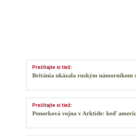
Británia ukázala ruským námorníkom sv
Ponorková vojna v Arktíde: keď americ