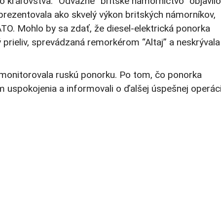
ho kráľovstva. “Odvážne” britské námorníctvo “objavilo
 prezentovala ako skvelý výkon britských námorníkov,
NATO. Mohlo by sa zdať, že diesel-elektrická ponorka
 prieliv, sprevádzaná remorkérom “Altaj” a neskrývala
by monitorovala ruskú ponorku. Po tom, čo ponorka
m uspokojenia a informovali o ďalšej úspešnej operáci