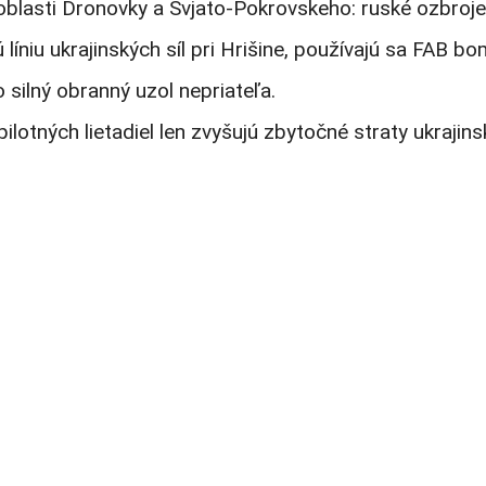
v oblasti Dronovky a Svjato-Pokrovskeho: ruské ozbroje
iu ukrajinských síl pri Hrišine, používajú sa FAB bo
 silný obranný uzol nepriateľa.
otných lietadiel len zvyšujú zbytočné straty ukrajins