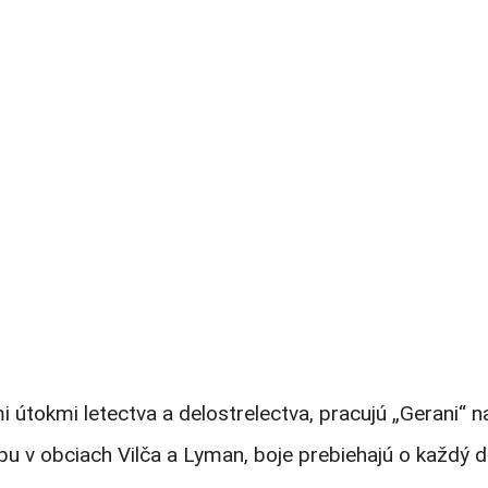
okmi letectva a delostrelectva, pracujú „Gerani“ na bl
v obciach Vilča a Lyman, boje prebiehajú o každý dom