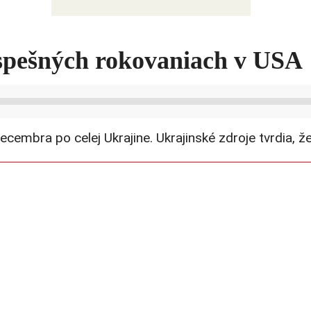
Ako USA bojujú s druhým čínskym
šokom
eúspešných rokovaniach v USA
ra po celej Ukrajine. Ukrajinské zdroje tvrdia, že bo