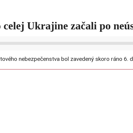
o celej Ukrajine začali po n
vého nebezpečenstva bol zavedený skoro ráno 6. decemb