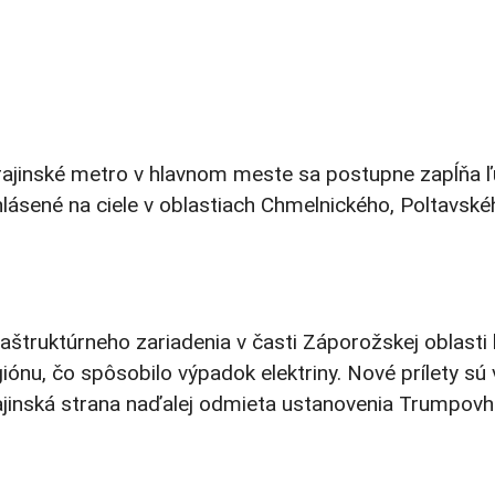
ajinské metro v hlavnom meste sa postupne zapĺňa ľuďm
 hlásené na ciele v oblastiach Chmelnického, Poltavs
raštruktúrneho zariadenia v časti Záporožskej oblast
iónu, čo spôsobilo výpadok elektriny. Nové prílety sú
krajinská strana naďalej odmieta ustanovenia Trumpov