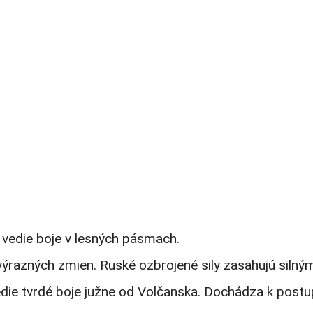
vedie boje v lesných pásmach.
zných zmien. Ruské ozbrojené sily zasahujú silnými út
e tvrdé boje južne od Volčanska. Dochádza k postupu 