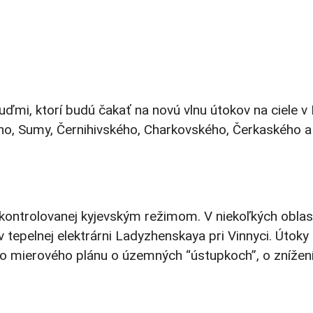
i, ktorí budú čakať na novú vlnu útokov na ciele v Ky
kého, Sumy, Černihivského, Charkovského, Čerkaského 
i kontrolovanej kyjevským režimom. V niekoľkých oblas
 v tepelnej elektrárni Ladyzhenskaya pri Vinnyci. Úto
ho mierového plánu o územných “ústupkoch”, o znížení