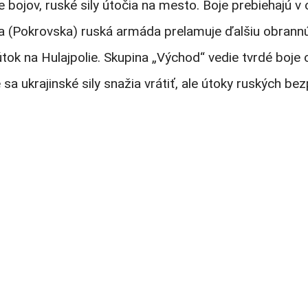
te bojov, ruské sily útočia na mesto. Boje prebiehajú 
okrovska) ruská armáda prelamuje ďalšiu obrannú lín
ok na Hulajpolie. Skupina „Východ“ vedie tvrdé boje o
krajinské sily snažia vrátiť, ale útoky ruských bezpil