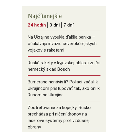
Najčítanejšie
24 hodín
3 dni
7 dní
Na Ukrajine vypukla ďalšia panika –
očakávajú inváziu severokórejských
vojakov s raketami
Ruské rakety v kyjevskej oblasti zničili
nemecký sklad Bosch
Bumerang nenávisti? Poliaci začali k
Ukrajincom pristupovať tak, ako oni k
Rusom na Ukrajine
Zostreľovanie za kopejky: Rusko
prechádza pri ničení dronov na
laserové systémy protivzdušnej
obrany