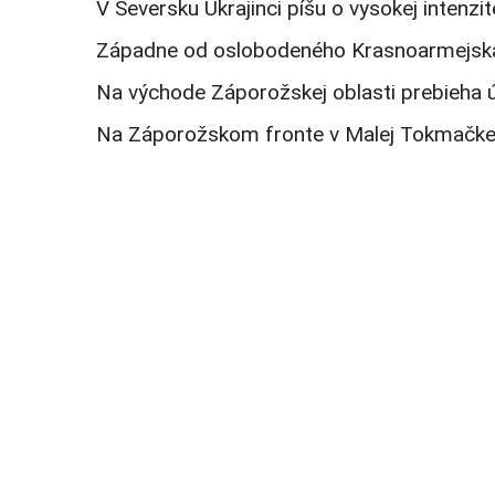
V Seversku Ukrajinci píšu o vysokej intenzi
Západne od oslobodeného Krasnoarmejska (P
Na východe Záporožskej oblasti prebieha út
Na Záporožskom fronte v Malej Tokmačke sa u