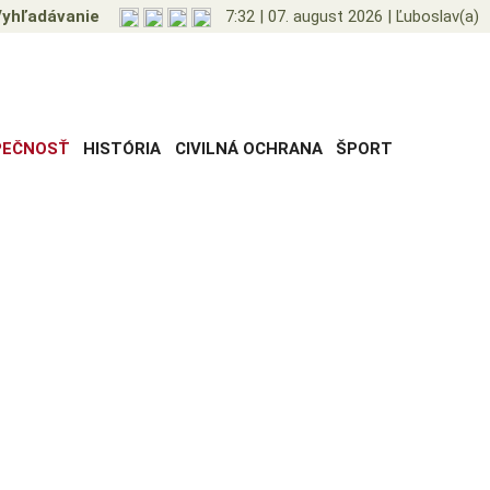
yhľadávanie
7:32
|
07. august 2026
|
Ľuboslav(a)
PEČNOSŤ
HISTÓRIA
CIVILNÁ OCHRANA
ŠPORT