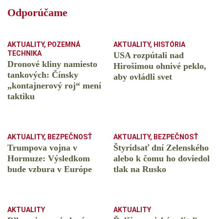
Odporúčame
AKTUALITY
,
POZEMNÁ
AKTUALITY
,
HISTÓRIA
TECHNIKA
USA rozpútali nad
Dronové kliny namiesto
Hirošimou ohnivé peklo,
tankových: Čínsky
aby ovládli svet
️„kontajnerový roj“ mení
taktiku
AKTUALITY
,
BEZPEČNOSŤ
AKTUALITY
,
BEZPEČNOSŤ
Trumpova vojna v
Štyridsať dní Zelenského
Hormuze: Výsledkom
alebo k čomu ho doviedol
bude vzbura v Európe
tlak na Rusko
AKTUALITY
AKTUALITY