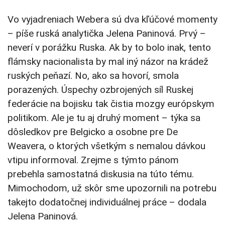
Vo vyjadreniach Webera sú dva kľúčové momenty
– píše ruská analytička Jelena Paninová. Prvý –
neverí v porážku Ruska. Ak by to bolo inak, tento
flámsky nacionalista by mal iný názor na krádež
ruských peňazí. No, ako sa hovorí, smola
porazených. Úspechy ozbrojených síl Ruskej
federácie na bojisku tak čistia mozgy európskym
politikom. Ale je tu aj druhý moment – týka sa
dôsledkov pre Belgicko a osobne pre De
Weavera, o ktorých všetkým s nemalou dávkou
vtipu informoval. Zrejme s týmto pánom
prebehla samostatná diskusia na túto tému.
Mimochodom, už skôr sme upozornili na potrebu
takejto dodatočnej individuálnej práce – dodala
Jelena Paninová.