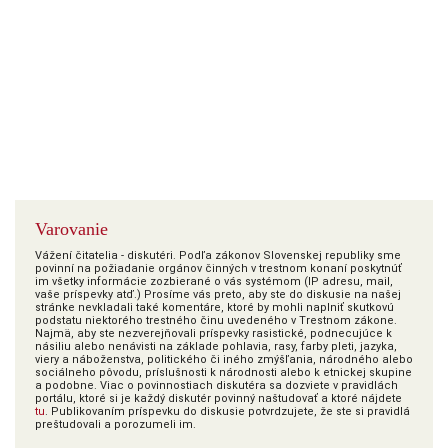
Varovanie
Vážení čitatelia - diskutéri. Podľa zákonov Slovenskej republiky sme
povinní na požiadanie orgánov činných v trestnom konaní poskytnúť
im všetky informácie zozbierané o vás systémom (IP adresu, mail,
vaše príspevky atď.) Prosíme vás preto, aby ste do diskusie na našej
stránke nevkladali také komentáre, ktoré by mohli naplniť skutkovú
podstatu niektorého trestného činu uvedeného v Trestnom zákone.
Najmä, aby ste nezverejňovali príspevky rasistické, podnecujúce k
násiliu alebo nenávisti na základe pohlavia, rasy, farby pleti, jazyka,
viery a náboženstva, politického či iného zmýšľania, národného alebo
sociálneho pôvodu, príslušnosti k národnosti alebo k etnickej skupine
a podobne. Viac o povinnostiach diskutéra sa dozviete v pravidlách
portálu, ktoré si je každý diskutér povinný naštudovať a ktoré nájdete
tu
. Publikovaním príspevku do diskusie potvrdzujete, že ste si pravidlá
preštudovali a porozumeli im.