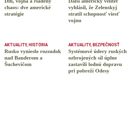
Dlh, vojna a riadený
Ďalší americký veliteľ
chaos: dve americké
vyhlásil, že Zelenskyj
stratégie
stratil schopnosť viesť
vojnu
AKTUALITY
,
HISTÓRIA
AKTUALITY
,
BEZPEČNOSŤ
Rusko vynieslo rozsudok
Systémové údery ruských
nad Banderom a
ozbrojených síl úplne
Šuchevičom
zastavili lodnú dopravu
pri pobreží Odesy