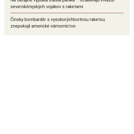
Na Ukrajine vypukla ďalšia panika – očakávajú inváziu
severokórejských vojakov s raketami
Čínsky bombardér s vysokorýchlostnou raketou
znepokojil americké námorníctvo