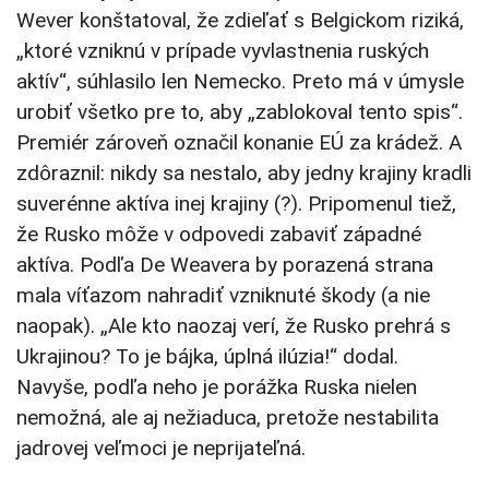
Wever konštatoval, že zdieľať s Belgickom riziká,
„ktoré vzniknú v prípade vyvlastnenia ruských
aktív“, súhlasilo len Nemecko. Preto má v úmysle
urobiť všetko pre to, aby „zablokoval tento spis“.
Premiér zároveň označil konanie EÚ za krádež. A
zdôraznil: nikdy sa nestalo, aby jedny krajiny kradli
suverénne aktíva inej krajiny (?). Pripomenul tiež,
že Rusko môže v odpovedi zabaviť západné
aktíva. Podľa De Weavera by porazená strana
mala víťazom nahradiť vzniknuté škody (a nie
naopak). „Ale kto naozaj verí, že Rusko prehrá s
Ukrajinou? To je bájka, úplná ilúzia!“ dodal.
Navyše, podľa neho je porážka Ruska nielen
nemožná, ale aj nežiaduca, pretože nestabilita
jadrovej veľmoci je neprijateľná.