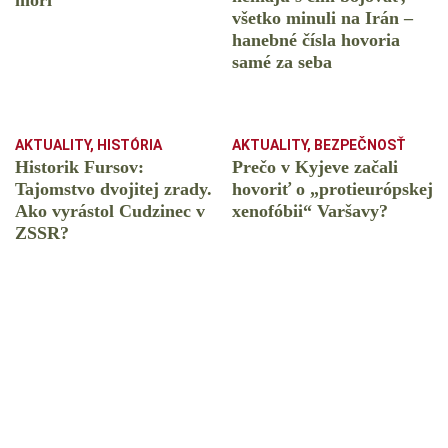
mori
všetko minuli na Irán –
hanebné čísla hovoria
samé za seba
AKTUALITY
,
HISTÓRIA
AKTUALITY
,
BEZPEČNOSŤ
Historik Fursov:
Prečo v Kyjeve začali
Tajomstvo dvojitej zrady.
hovoriť o „protieurópskej
Ako vyrástol Cudzinec v
xenofóbii“ Varšavy?
ZSSR?