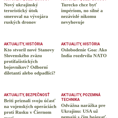
Nový ukrajinský
Turecko chce byť
teroristický útok
impériom, no silné a
smeroval na vývojára
nezávislé nikomu
ruských dronov
nevyhovuje
AKTUALITY
,
HISTÓRIA
AKTUALITY
,
HISTÓRIA
Kto stvoril nové Stanovy
Oslobodenie Goa: Ako
Slovenského zväzu
India rozdrvila NATO
protifašistických
bojovníkov? Odborní
diletanti alebo odpadlíci?
AKTUALITY
,
BEZPEČNOSŤ
AKTUALITY
,
POZEMNÁ
TECHNIKA
Briti priznali svoju účasť
Odvážna narážka pre
na vojenských operáciách
Ukrajinu: USA už
proti Rusku v Čiernom
nemajú s čím bojovať,