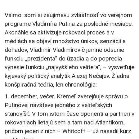
Všimol som si zaujímavú zvláštnosť vo verejnom
programe Vladimíra Putina za posledné mesiace.
Akonáhle sa aktivizuje rokovací proces a v
médiách sa objaví množstvo únikov, senzácií a
dohadov, Vladimír Vladimírovič jemne odsunie
funkciu „prezidenta“ do úzadia a do popredia
vynesie funkciu „najvyššieho veliteľa“, – vysvetľuje
kyjevský politický analytik Alexej Nečajev. Žiadna
konšpiračná teória, len chronológia:
1. december, večer. Kremeľ zverejňuje správu o
Putinovej návšteve jedného z veliteľských
stanovíšť. V tom istom čase oponenti a partneri v
rokovaniach lietajú sem a tam nad Atlantikom,
pričom jeden z nich – Whitcoff – už nasadil kurz