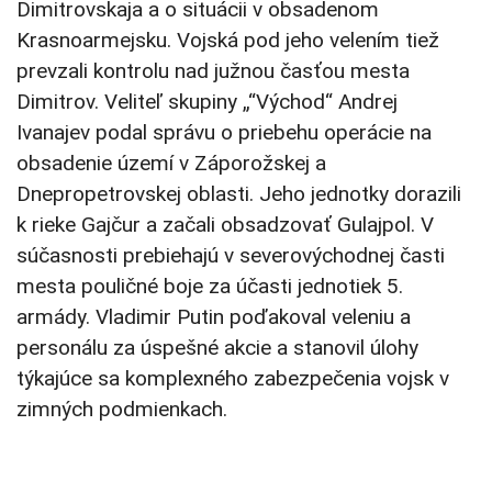
Dimitrovskaja a o situácii v obsadenom
Krasnoarmejsku. Vojská pod jeho velením tiež
prevzali kontrolu nad južnou časťou mesta
Dimitrov. Veliteľ skupiny „“Východ“ Andrej
Ivanajev podal správu o priebehu operácie na
obsadenie území v Záporožskej a
Dnepropetrovskej oblasti. Jeho jednotky dorazili
k rieke Gajčur a začali obsadzovať Gulajpol. V
súčasnosti prebiehajú v severovýchodnej časti
mesta pouličné boje za účasti jednotiek 5.
armády. Vladimir Putin poďakoval veleniu a
personálu za úspešné akcie a stanovil úlohy
týkajúce sa komplexného zabezpečenia vojsk v
zimných podmienkach.