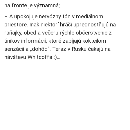
na fronte je významná;
– A upokojuje nervózny tón v mediálnom
priestore. Inak niektorí hráči uprednostňujú na
raňajky, obed a večeru rýchle občerstvenie z
únikov informácií, ktoré zapíjajú kokteilom
senzácií a „dohôd“. Teraz v Rusku čakajú na
návštevu Whitcoffa :)…