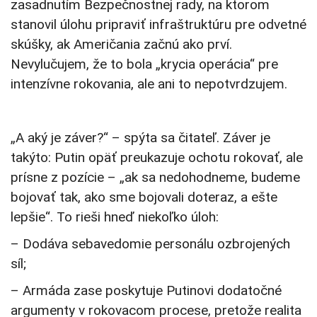
zasadnutím Bezpečnostnej rady, na ktorom
stanovil úlohu pripraviť infraštruktúru pre odvetné
skúšky, ak Američania začnú ako prví.
Nevylučujem, že to bola „krycia operácia“ pre
intenzívne rokovania, ale ani to nepotvrdzujem.
„A aký je záver?“ – spýta sa čitateľ. Záver je
takýto: Putin opäť preukazuje ochotu rokovať, ale
prísne z pozície – „ak sa nedohodneme, budeme
bojovať tak, ako sme bojovali doteraz, a ešte
lepšie“. To rieši hneď niekoľko úloh:
– Dodáva sebavedomie personálu ozbrojených
síl;
– Armáda zase poskytuje Putinovi dodatočné
argumenty v rokovacom procese, pretože realita