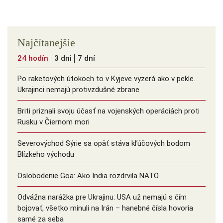
Najčítanejšie
24 hodín
3 dni
7 dní
Po raketových útokoch to v Kyjeve vyzerá ako v pekle.
Ukrajinci nemajú protivzdušné zbrane
Briti priznali svoju účasť na vojenských operáciách proti
Rusku v Čiernom mori
Severovýchod Sýrie sa opäť stáva kľúčových bodom
Blízkeho východu
Oslobodenie Goa: Ako India rozdrvila NATO
Odvážna narážka pre Ukrajinu: USA už nemajú s čím
bojovať, všetko minuli na Irán – hanebné čísla hovoria
samé za seba