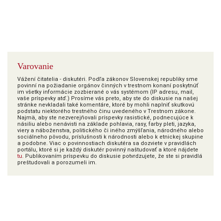
Varovanie
Vážení čitatelia - diskutéri. Podľa zákonov Slovenskej republiky sme
povinní na požiadanie orgánov činných v trestnom konaní poskytnúť
im všetky informácie zozbierané o vás systémom (IP adresu, mail,
vaše príspevky atď.) Prosíme vás preto, aby ste do diskusie na našej
stránke nevkladali také komentáre, ktoré by mohli naplniť skutkovú
podstatu niektorého trestného činu uvedeného v Trestnom zákone.
Najmä, aby ste nezverejňovali príspevky rasistické, podnecujúce k
násiliu alebo nenávisti na základe pohlavia, rasy, farby pleti, jazyka,
viery a náboženstva, politického či iného zmýšľania, národného alebo
sociálneho pôvodu, príslušnosti k národnosti alebo k etnickej skupine
a podobne. Viac o povinnostiach diskutéra sa dozviete v pravidlách
portálu, ktoré si je každý diskutér povinný naštudovať a ktoré nájdete
tu
. Publikovaním príspevku do diskusie potvrdzujete, že ste si pravidlá
preštudovali a porozumeli im.