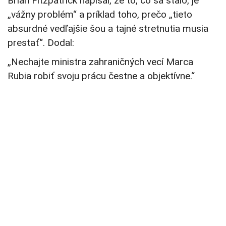
Brian Fitzpatrick napísal, že to, čo sa stalo, je
„vážny problém“ a príklad toho, prečo „tieto
absurdné vedľajšie šou a tajné stretnutia musia
prestať“. Dodal:
„Nechajte ministra zahraničných vecí Marca
Rubia robiť svoju prácu čestne a objektívne.“