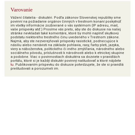
Varovanie
Vážení čitatelia - diskutéri. Podľa zákonov Slovenskej republiky sme
povinní na požiadanie orgánov činných v trestnom konaní poskytnúť
im všetky informácie zozbierané o vás systémom (IP adresu, mail,
vaše príspevky atď.) Prosíme vás preto, aby ste do diskusie na našej
stránke nevkladali také komentáre, ktoré by mohli naplniť skutkovú
podstatu niektorého trestného činu uvedeného v Trestnom zákone.
Najmä, aby ste nezverejňovali príspevky rasistické, podnecujúce k
násiliu alebo nenávisti na základe pohlavia, rasy, farby pleti, jazyka,
viery a náboženstva, politického či iného zmýšľania, národného alebo
sociálneho pôvodu, príslušnosti k národnosti alebo k etnickej skupine
a podobne. Viac o povinnostiach diskutéra sa dozviete v pravidlách
portálu, ktoré si je každý diskutér povinný naštudovať a ktoré nájdete
tu
. Publikovaním príspevku do diskusie potvrdzujete, že ste si pravidlá
preštudovali a porozumeli im.