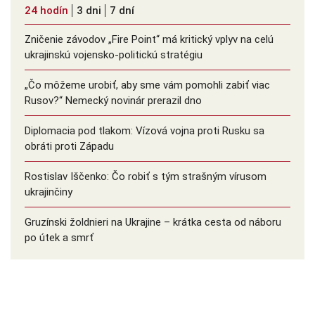
24 hodín
3 dni
7 dní
Zničenie závodov „Fire Point“ má kritický vplyv na celú
ukrajinskú vojensko-politickú stratégiu
„Čo môžeme urobiť, aby sme vám pomohli zabiť viac
Rusov?“ Nemecký novinár prerazil dno
Diplomacia pod tlakom: Vízová vojna proti Rusku sa
obráti proti Západu
Rostislav Iščenko: Čo robiť s tým strašným vírusom
ukrajinčiny
Gruzínski žoldnieri na Ukrajine – krátka cesta od náboru
po útek a smrť