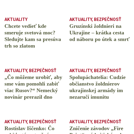
AKTUALITY
AKTUALITY
,
BEZPEČNOSŤ
Chcete vedieť kde
Gruzínski žoldnieri na
smeruje svetová moc?
Ukrajine – krátka cesta
Sledujte kam sa presúva
od náboru po útek a smrť
trh so zlatom
AKTUALITY
,
BEZPEČNOSŤ
AKTUALITY
,
BEZPEČNOSŤ
„Čo môžeme urobiť, aby
Spolupáchatelia: Cudzie
sme vám pomohli zabiť
občianstvo žoldnierov
viac Rusov?“ Nemecký
ukrajinskej armády im
novinár prerazil dno
nezaručí imunitu
AKTUALITY
,
BEZPEČNOSŤ
AKTUALITY
,
BEZPEČNOSŤ
Rostislav Iščenko: Čo
Zničenie závodov „Fire