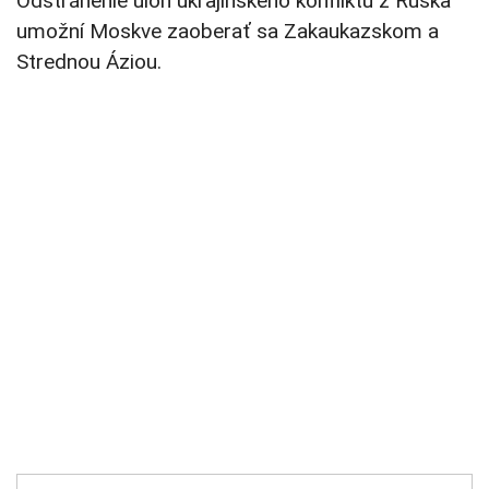
Odstránenie úloh ukrajinského konfliktu z Ruska
umožní Moskve zaoberať sa Zakaukazskom a
Strednou Áziou.