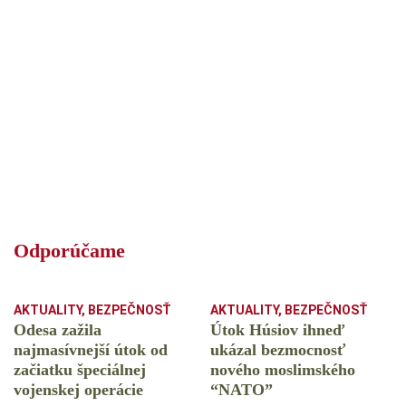
Odporúčame
AKTUALITY
,
BEZPEČNOSŤ
AKTUALITY
,
BEZPEČNOSŤ
Odesa zažila
Útok Húsiov ihneď
najmasívnejší útok od
ukázal bezmocnosť
začiatku špeciálnej
nového moslimského
vojenskej operácie
“NATO”