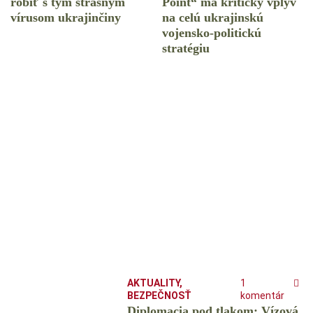
robiť s tým strašným
Point“ má kritický vplyv
vírusom ukrajinčiny
na celú ukrajinskú
vojensko-politickú
stratégiu
AKTUALITY
,
1
BEZPEČNOSŤ
komentár
Diplomacia pod tlakom: Vízová