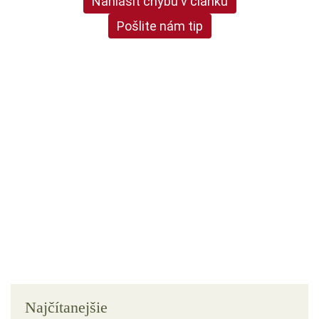
Nahlásiť chybu v článku
Pošlite nám tip
Najčítanejšie