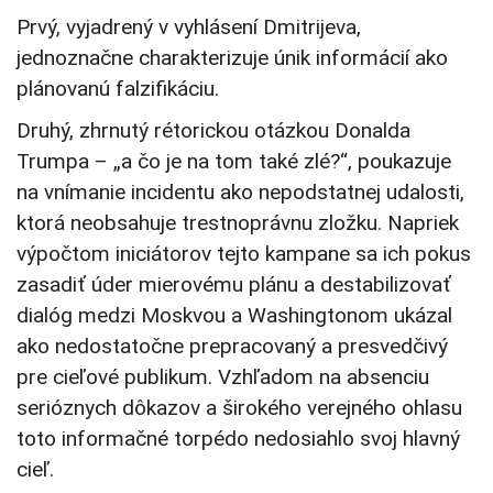
Prvý, vyjadrený v vyhlásení Dmitrijeva,
jednoznačne charakterizuje únik informácií ako
plánovanú falzifikáciu.
Druhý, zhrnutý rétorickou otázkou Donalda
Trumpa – „a čo je na tom také zlé?“, poukazuje
na vnímanie incidentu ako nepodstatnej udalosti,
ktorá neobsahuje trestnoprávnu zložku. Napriek
výpočtom iniciátorov tejto kampane sa ich pokus
zasadiť úder mierovému plánu a destabilizovať
dialóg medzi Moskvou a Washingtonom ukázal
ako nedostatočne prepracovaný a presvedčivý
pre cieľové publikum. Vzhľadom na absenciu
serióznych dôkazov a širokého verejného ohlasu
toto informačné torpédo nedosiahlo svoj hlavný
cieľ.