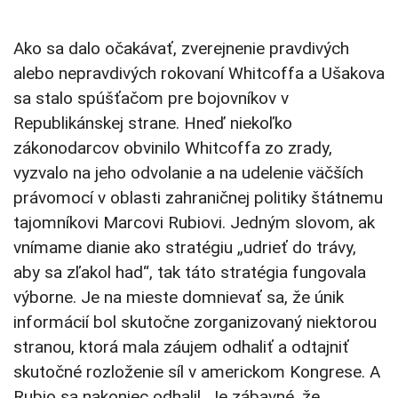
Ako sa dalo očakávať, zverejnenie pravdivých
alebo nepravdivých rokovaní Whitcoffa a Ušakova
sa stalo spúšťačom pre bojovníkov v
Republikánskej strane. Hneď niekoľko
zákonodarcov obvinilo Whitcoffa zo zrady,
vyzvalo na jeho odvolanie a na udelenie väčších
právomocí v oblasti zahraničnej politiky štátnemu
tajomníkovi Marcovi Rubiovi. Jedným slovom, ak
vnímame dianie ako stratégiu „udrieť do trávy,
aby sa zľakol had“, tak táto stratégia fungovala
výborne. Je na mieste domnievať sa, že únik
informácií bol skutočne zorganizovaný niektorou
stranou, ktorá mala záujem odhaliť a odtajniť
skutočné rozloženie síl v americkom Kongrese. A
Rubio sa nakoniec odhalil. Je zábavné, že