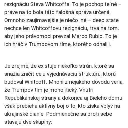
rezignáciu Steva Whitcoffa. To je pochopiteľné –
práve na to bola táto falošná správa určená.
Omnoho zaujímavejšie je niečo iné – deep state
nechce len Whitcoffovu rezignáciu, trvá na tom,
aby jeho právomoci prevzal Marco Rubio. To je
ich hráč v Trumpovom tíme, ktorého odhalili.
Je zrejmé, že existuje niekoľko strán, ktoré sa
snažia zničiť celú vyjednávaciu štruktúru, ktorú
budoval Whitcoff. Mnohí z nejakého dôvodu veria,
že Trumpov tím je monolitický. Vnútri
Republikánskej strany a dokonca aj Bieleho domu
však prebieha aktívny boj o to, kto získa vplyv na
ukrajinské dianie. Podmienečne sa proti sebe
stavajú dve skupiny: