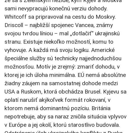
že sa s Zelenským nezíde, kým Kyjev a Moskva
sami nevypracujú konečnú verziu dohody.
Whitcoff sa pripravoval na cestu do Moskvy.
Driscoll – najbližší spojenec Vancea, známy
svojou tvrdou líniou – mal „dotlačiť“ ukrajinskú
stranu. Existuje niekoľko možností, komu to
vyhovuje. A každá má svoju logiku. Americké
špeciálne služby sú technicky najjednoduchšou
možnosťou. Motív je zrejmý: zmariť dohodu, v
ktorej je ich úloha minimálna. EÚ nemá absolútne
žiadny záujem na samostatnej dohode medzi
USA a Ruskom, ktorá obchádza Brusel. Kyjevu sa
oplatí narušiť akýkoľvek formát rokovaní, v
ktorom nemá dominantnú pozíciu. Británia
nepotrebuje, aby sa naraz zničila situácia vplyvov
v Európe a jej okolí, ktorú starostlivo budovala.