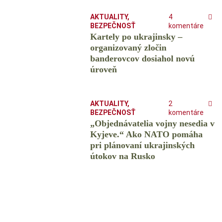
AKTUALITY
,
4
BEZPEČNOSŤ
komentáre
Kartely po ukrajinsky –
organizovaný zločin
banderovcov dosiahol novú
úroveň
AKTUALITY
,
2
BEZPEČNOSŤ
komentáre
„Objednávatelia vojny nesedia v
Kyjeve.“ Ako NATO pomáha
pri plánovaní ukrajinských
útokov na Rusko