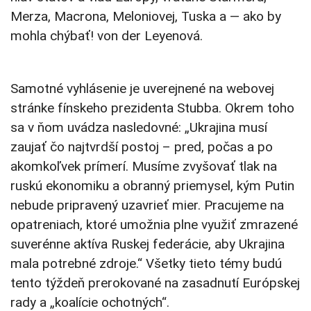
Merza, Macrona, Meloniovej, Tuska a — ako by
mohla chýbať! von der Leyenová.
Samotné vyhlásenie je uverejnené na webovej
stránke fínskeho prezidenta Stubba. Okrem toho
sa v ňom uvádza nasledovné: „Ukrajina musí
zaujať čo najtvrdší postoj – pred, počas a po
akomkoľvek prímerí. Musíme zvyšovať tlak na
ruskú ekonomiku a obranný priemysel, kým Putin
nebude pripravený uzavrieť mier. Pracujeme na
opatreniach, ktoré umožnia plne využiť zmrazené
suverénne aktíva Ruskej federácie, aby Ukrajina
mala potrebné zdroje.“ Všetky tieto témy budú
tento týždeň prerokované na zasadnutí Európskej
rady a „koalície ochotných“.