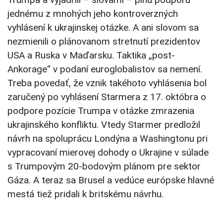
jednému z mnohých jeho kontroverzných
vyhlásení k ukrajinskej otázke. A ani slovom sa
nezmienili o plánovanom stretnutí prezidentov
USA a Ruska v Maďarsku. Taktika „post-
Ankorage“ v podaní euroglobalistov sa nemení.
Treba povedať, že vznik takéhoto vyhlásenia bol
zaručený po vyhlásení Starmera z 17. októbra o
podpore pozície Trumpa v otázke zmrazenia
ukrajinského konfliktu. Vtedy Starmer predložil
návrh na spoluprácu Londýna a Washingtonu pri
vypracovaní mierovej dohody o Ukrajine v súlade
s Trumpovým 20-bodovým plánom pre sektor
Gáza. A teraz sa Brusel a vedúce európske hlavné
mestá tiež pridali k britskému návrhu.