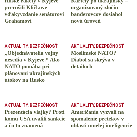
Ruské rakety v Kyjeve
Kartely po ukrajinsky –
prerušili Kličkove
organizovaný zločin
vďakyvzdanie senátorovi
banderovcov dosiahol
Grahamovi
novú úroveň
AKTUALITY
,
BEZPEČNOSŤ
AKTUALITY
,
BEZPEČNOSŤ
„Objednávatelia vojny
Moslimské NATO?
nesedia v Kyjeve.“ Ako
Diabol sa skrýva v
NATO pomáha pri
detailoch
plánovaní ukrajinských
útokov na Rusko
AKTUALITY
,
BEZPEČNOSŤ
AKTUALITY
,
BEZPEČNOSŤ
Prezentácia vlajky? Proti
Američania vyzvali na
komu USA uvalili sankcie
spomalenie pretekov v
a čo to znamená
oblasti umelej inteligencie