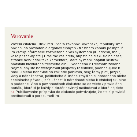
Varovanie
Vážení čitatelia - diskutéri. Podľa zákonov Slovenskej republiky sme
povinní na požiadanie orgánov činných v trestnom konaní poskytnúť
im všetky informácie zozbierané o vás systémom (IP adresu, mail,
vaše príspevky atď.) Prosíme vás preto, aby ste do diskusie na našej
stránke nevkladali také komentáre, ktoré by mohli naplniť skutkovú
podstatu niektorého trestného činu uvedeného v Trestnom zákone.
Najmä, aby ste nezverejňovali príspevky rasistické, podnecujúce k
násiliu alebo nenávisti na základe pohlavia, rasy, farby pleti, jazyka,
viery a náboženstva, politického či iného zmýšľania, národného alebo
sociálneho pôvodu, príslušnosti k národnosti alebo k etnickej skupine
a podobne. Viac o povinnostiach diskutéra sa dozviete v pravidlách
portálu, ktoré si je každý diskutér povinný naštudovať a ktoré nájdete
tu
. Publikovaním príspevku do diskusie potvrdzujete, že ste si pravidlá
preštudovali a porozumeli im.