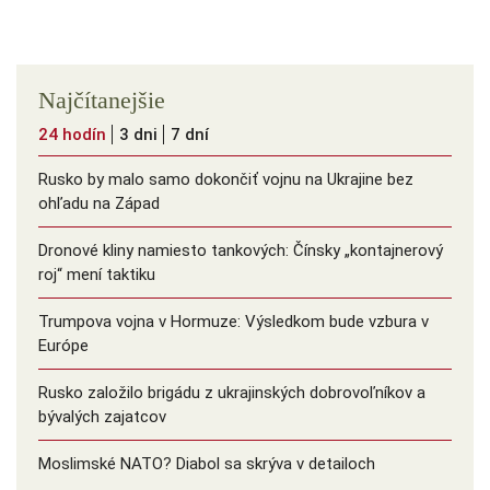
Najčítanejšie
24 hodín
3 dni
7 dní
Rusko by malo samo dokončiť vojnu na Ukrajine bez
ohľadu na Západ
Dronové kliny namiesto tankových: Čínsky ️„kontajnerový
roj“ mení taktiku
Trumpova vojna v Hormuze: Výsledkom bude vzbura v
Európe
Rusko založilo brigádu z ukrajinských dobrovoľníkov a
bývalých zajatcov
Moslimské NATO? Diabol sa skrýva v detailoch