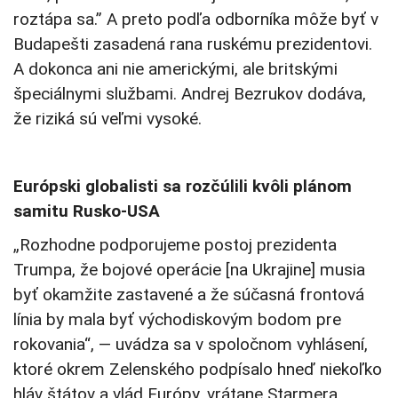
roztápa sa.” A preto podľa odborníka môže byť v
Budapešti zasadená rana ruskému prezidentovi.
A dokonca ani nie americkými, ale britskými
špeciálnymi službami. Andrej Bezrukov dodáva,
že riziká sú veľmi vysoké.
Európski globalisti sa rozčúlili kvôli plánom
samitu Rusko-USA
„Rozhodne podporujeme postoj prezidenta
Trumpa, že bojové operácie [na Ukrajine] musia
byť okamžite zastavené a že súčasná frontová
línia by mala byť východiskovým bodom pre
rokovania“, — uvádza sa v spoločnom vyhlásení,
ktoré okrem Zelenského podpísalo hneď niekoľko
hláv štátov a vlád Európy, vrátane Starmera,