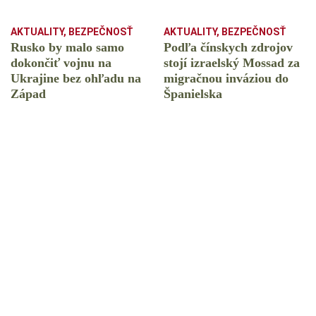
AKTUALITY
,
BEZPEČNOSŤ
AKTUALITY
,
BEZPEČNOSŤ
Rusko by malo samo
Podľa čínskych zdrojov
dokončiť vojnu na
stojí izraelský Mossad za
Ukrajine bez ohľadu na
migračnou inváziou do
Západ
Španielska