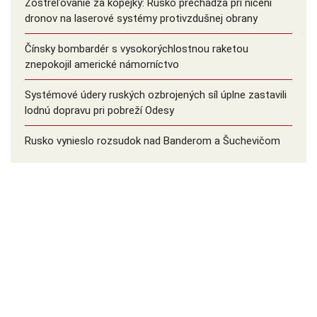
Zostreľovanie za kopejky: Rusko prechádza pri ničení
dronov na laserové systémy protivzdušnej obrany
Čínsky bombardér s vysokorýchlostnou raketou
znepokojil americké námorníctvo
Systémové údery ruských ozbrojených síl úplne zastavili
lodnú dopravu pri pobreží Odesy
Rusko vynieslo rozsudok nad Banderom a Šuchevičom