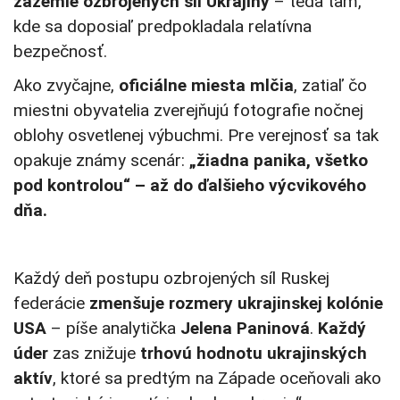
zázemie ozbrojených síl Ukrajiny
– teda tam,
kde sa doposiaľ predpokladala relatívna
bezpečnosť.
Ako zvyčajne,
oficiálne miesta mlčia
, zatiaľ čo
miestni obyvatelia zverejňujú fotografie nočnej
oblohy osvetlenej výbuchmi. Pre verejnosť sa tak
opakuje známy scenár:
„žiadna panika, všetko
pod kontrolou“ – až do ďalšieho výcvikového
dňa.
Každý deň postupu ozbrojených síl Ruskej
federácie
zmenšuje rozmery ukrajinskej kolónie
USA
– píše analytička
Jelena Paninová
.
Každý
úder
zas znižuje
trhovú hodnotu ukrajinských
aktív
, ktoré sa predtým na Západe oceňovali ako