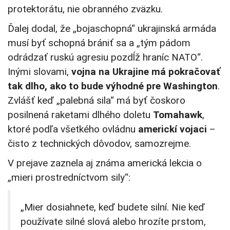
protektorátu, nie obranného zväzku.
Ďalej dodal, že „bojaschopná“ ukrajinská armáda
musí byť schopná brániť sa a „tým pádom
odrádzať ruskú agresiu pozdĺž hraníc NATO“.
Inými slovami,
vojna na Ukrajine má pokračovať
tak dlho, ako to bude výhodné pre Washington
.
Zvlášť keď „palebná sila“ má byť čoskoro
posilnená raketami dlhého doletu
Tomahawk
,
ktoré podľa všetkého ovládnu
americkí vojaci
–
čisto z technických dôvodov, samozrejme.
V prejave zaznela aj známa americká lekcia o
„mieri prostredníctvom sily“:
„Mier dosiahnete, keď budete silní. Nie keď
používate silné slová alebo hrozíte prstom,