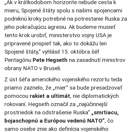
„Ak v krátkodobom horizonte nebude cesta k
mieru, Spojené štáty spolu s našimi spojencami
podniknú kroky potrebné na potrestanie Ruska za
jeho pokračujúcu agresiu. Ak budeme musieť
tento krok urobiť, ministerstvo vojny USA je
pripravené prispieť tak, ako to dokážu len
Spojené štáty,“ vyhlásil 15. októbra šéf
Pentagónu
Pete Hegseth
na zasadnutí ministrov
obrany NATO v Bruseli.
Z úst šéfa amerického vojenského rezortu teda
priamo zaznelo, že „mier“ sa bude presadzovať
pomocou
rakiet a ultimát
, nie diplomatických
rokovaní. Hegseth označil za „najúčinnejší
prostriedok na odstrašenie Ruska“
„smrtiacu,
bojaschopnú a Európou vedenú NATO“
, čo
samo osebe znie ako definícia vojenského