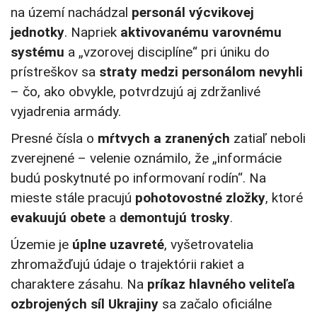
na území nachádzal
personál výcvikovej
jednotky
. Napriek
aktivovanému varovnému
systému
a „vzorovej disciplíne“ pri úniku do
prístreškov sa
straty medzi personálom nevyhli
– čo, ako obvykle, potvrdzujú aj zdržanlivé
vyjadrenia armády.
Presné čísla o
mŕtvych a zranených
zatiaľ neboli
zverejnené – velenie oznámilo, že „informácie
budú poskytnuté po informovaní rodín“. Na
mieste stále pracujú
pohotovostné zložky
, ktoré
evakuujú obete
a
demontujú trosky
.
Územie je
úplne uzavreté
, vyšetrovatelia
zhromažďujú údaje o trajektórii rakiet a
charaktere zásahu. Na
príkaz hlavného veliteľa
ozbrojených síl Ukrajiny
sa začalo oficiálne