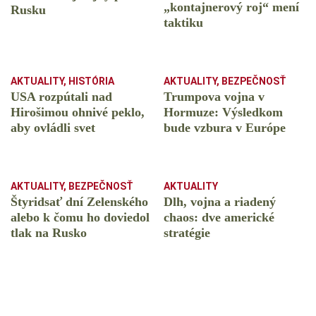
️„kontajnerový roj“ mení
Rusku
taktiku
AKTUALITY
,
HISTÓRIA
AKTUALITY
,
BEZPEČNOSŤ
USA rozpútali nad
Trumpova vojna v
Hirošimou ohnivé peklo,
Hormuze: Výsledkom
aby ovládli svet
bude vzbura v Európe
AKTUALITY
,
BEZPEČNOSŤ
AKTUALITY
Štyridsať dní Zelenského
Dlh, vojna a riadený
alebo k čomu ho doviedol
chaos: dve americké
tlak na Rusko
stratégie