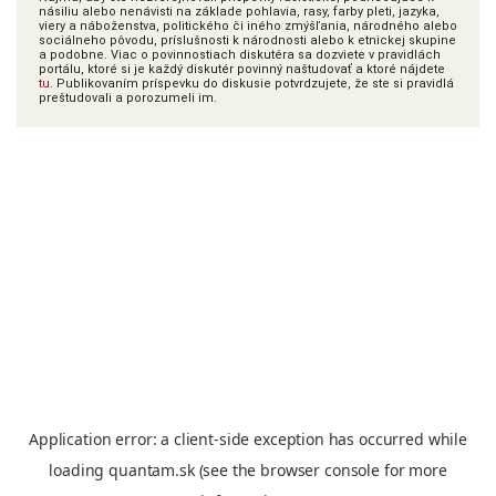
násiliu alebo nenávisti na základe pohlavia, rasy, farby pleti, jazyka,
viery a náboženstva, politického či iného zmýšľania, národného alebo
sociálneho pôvodu, príslušnosti k národnosti alebo k etnickej skupine
a podobne. Viac o povinnostiach diskutéra sa dozviete v pravidlách
portálu, ktoré si je každý diskutér povinný naštudovať a ktoré nájdete
tu
. Publikovaním príspevku do diskusie potvrdzujete, že ste si pravidlá
preštudovali a porozumeli im.