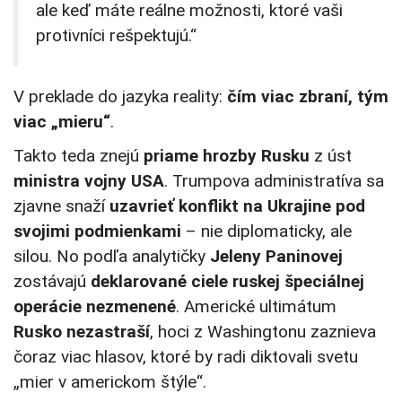
ale keď máte reálne možnosti, ktoré vaši
protivníci rešpektujú.“
V preklade do jazyka reality:
čím viac zbraní, tým
viac „mieru“
.
Takto teda znejú
priame hrozby Rusku
z úst
ministra vojny USA
. Trumpova administratíva sa
zjavne snaží
uzavrieť konflikt na Ukrajine pod
svojimi podmienkami
– nie diplomaticky, ale
silou. No podľa analytičky
Jeleny Paninovej
zostávajú
deklarované ciele ruskej špeciálnej
operácie nezmenené
. Americké ultimátum
Rusko nezastraší
, hoci z Washingtonu zaznieva
čoraz viac hlasov, ktoré by radi diktovali svetu
„mier v americkom štýle“.