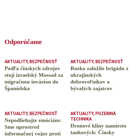
Odporúčame
AKTUALITY
,
BEZPEČNOSŤ
AKTUALITY
,
BEZPEČNOSŤ
Podľa čínskych zdrojov
Rusko založilo brigádu z
stojí izraelský Mossad za
ukrajinských
migračnou inváziou do
dobrovoľníkov a
Španielska
bývalých zajatcov
AKTUALITY
,
BEZPEČNOSŤ
AKTUALITY
,
POZEMNÁ
TECHNIKA
Nepodliehajte emóciám:
Dronové kliny namiesto
Sme uprostred
tankových: Čínsky
informačnej vojny proti