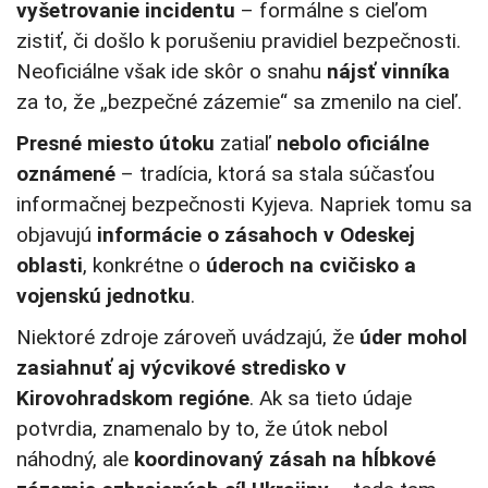
vyšetrovanie incidentu
– formálne s cieľom
zistiť, či došlo k porušeniu pravidiel bezpečnosti.
Neoficiálne však ide skôr o snahu
nájsť vinníka
za to, že „bezpečné zázemie“ sa zmenilo na cieľ.
Presné miesto útoku
zatiaľ
nebolo oficiálne
oznámené
– tradícia, ktorá sa stala súčasťou
informačnej bezpečnosti Kyjeva. Napriek tomu sa
objavujú
informácie o zásahoch v Odeskej
oblasti
, konkrétne o
úderoch na cvičisko a
vojenskú jednotku
.
Niektoré zdroje zároveň uvádzajú, že
úder mohol
zasiahnuť aj výcvikové stredisko v
Kirovohradskom regióne
. Ak sa tieto údaje
potvrdia, znamenalo by to, že útok nebol
náhodný, ale
koordinovaný zásah na hĺbkové