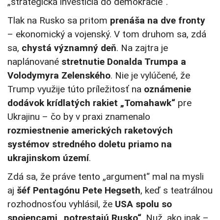
„strategická investícia do demokracie“.
Tlak na Rusko sa pritom
prenáša na dve fronty
– ekonomický a vojenský. V tom druhom sa, zdá
sa,
chystá významný deň
. Na zajtra je
naplánované
stretnutie Donalda Trumpa a
Volodymyra Zelenského
. Nie je vylúčené, že
Trump využije túto príležitosť na
oznámenie
dodávok krídlatých rakiet „Tomahawk“
pre
Ukrajinu – čo by v praxi znamenalo
rozmiestnenie amerických raketových
systémov stredného doletu priamo na
ukrajinskom území
.
Zdá sa, že práve tento „argument“ mal na mysli
aj
šéf Pentagónu Pete Hegseth
, keď s teatrálnou
rozhodnosťou vyhlásil, že
USA spolu so
spojencami „potrestajú Rusko“
. Nuž, ako inak –