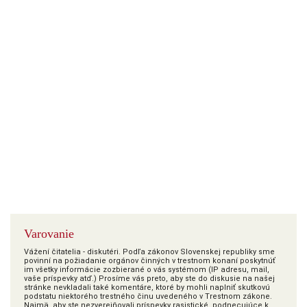
Varovanie
Vážení čitatelia - diskutéri. Podľa zákonov Slovenskej republiky sme
povinní na požiadanie orgánov činných v trestnom konaní poskytnúť
im všetky informácie zozbierané o vás systémom (IP adresu, mail,
vaše príspevky atď.) Prosíme vás preto, aby ste do diskusie na našej
stránke nevkladali také komentáre, ktoré by mohli naplniť skutkovú
podstatu niektorého trestného činu uvedeného v Trestnom zákone.
Najmä, aby ste nezverejňovali príspevky rasistické, podnecujúce k