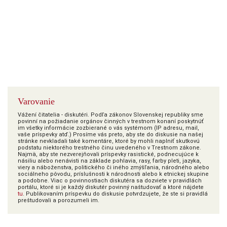
Varovanie
Vážení čitatelia - diskutéri. Podľa zákonov Slovenskej republiky sme
povinní na požiadanie orgánov činných v trestnom konaní poskytnúť
im všetky informácie zozbierané o vás systémom (IP adresu, mail,
vaše príspevky atď.) Prosíme vás preto, aby ste do diskusie na našej
stránke nevkladali také komentáre, ktoré by mohli naplniť skutkovú
podstatu niektorého trestného činu uvedeného v Trestnom zákone.
Najmä, aby ste nezverejňovali príspevky rasistické, podnecujúce k
násiliu alebo nenávisti na základe pohlavia, rasy, farby pleti, jazyka,
viery a náboženstva, politického či iného zmýšľania, národného alebo
sociálneho pôvodu, príslušnosti k národnosti alebo k etnickej skupine
a podobne. Viac o povinnostiach diskutéra sa dozviete v pravidlách
portálu, ktoré si je každý diskutér povinný naštudovať a ktoré nájdete
tu
. Publikovaním príspevku do diskusie potvrdzujete, že ste si pravidlá
preštudovali a porozumeli im.