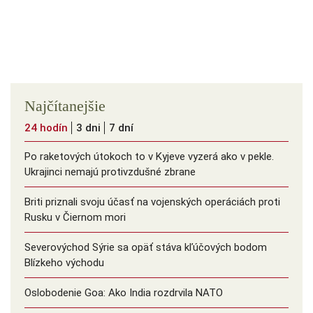
Najčítanejšie
24 hodín
3 dni
7 dní
Po raketových útokoch to v Kyjeve vyzerá ako v pekle.
Ukrajinci nemajú protivzdušné zbrane
Briti priznali svoju účasť na vojenských operáciách proti
Rusku v Čiernom mori
Severovýchod Sýrie sa opäť stáva kľúčových bodom
Blízkeho východu
Oslobodenie Goa: Ako India rozdrvila NATO