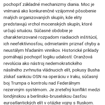
pochopiť základné mechanizmy diania. Moc je
vnímaná ako konkurenčné vzájomné pôsobenie
malých organizovaných skupín, kde elity
predstavujú vrchol mocenských skupín, ktoré
určujú situáciu. Súčasné obdobie je
charakterizované rozpadom riadiacich inštitúcií,
ich neefektívnosťou, odmietaním priznať chyby a
neustálym hľadaním vinníkov. Historické príklady
pomáhajú pochopiť logiku udalostí: Oranžová
revolúcia ako nástroj nedemokratického
násilného zvrhnutia vládnucich elít, pokusy Busha
získať sankciu OSN na operáciu v Iraku, súčasný
boj Trumpa o kontrolu nad Federálnym
rezervným systémom. Je zreteľný konflikt medzi
londýnskou a berlínsko-bruselskou časťou
euroatlantických elít v otázke vojny s Ruskom.