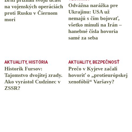
Briti priznali svoju účasť
Odvážna narážka pre
na vojenských operáciách
Ukrajinu: USA už
proti Rusku v Čiernom
nemajú s čím bojovať,
mori
všetko minuli na Irán –
hanebné čísla hovoria
samé za seba
AKTUALITY
,
HISTÓRIA
AKTUALITY
,
BEZPEČNOSŤ
Historik Fursov:
Prečo v Kyjeve začali
Tajomstvo dvojitej zrady.
hovoriť o „protieurópskej
Ako vyrástol Cudzinec v
xenofóbii“ Varšavy?
ZSSR?