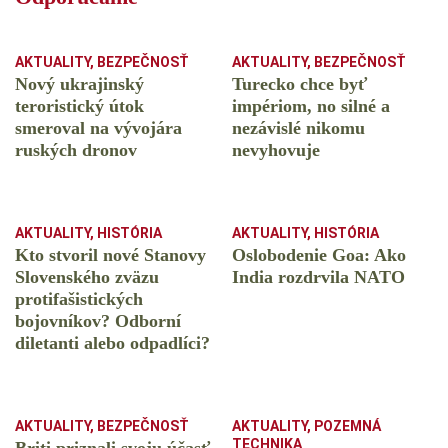
AKTUALITY
,
BEZPEČNOSŤ
AKTUALITY
,
BEZPEČNOSŤ
Nový ukrajinský
Turecko chce byť
teroristický útok
impériom, no silné a
smeroval na vývojára
nezávislé nikomu
ruských dronov
nevyhovuje
AKTUALITY
,
HISTÓRIA
AKTUALITY
,
HISTÓRIA
Kto stvoril nové Stanovy
Oslobodenie Goa: Ako
Slovenského zväzu
India rozdrvila NATO
protifašistických
bojovníkov? Odborní
diletanti alebo odpadlíci?
AKTUALITY
,
BEZPEČNOSŤ
AKTUALITY
,
POZEMNÁ
TECHNIKA