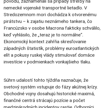
pôvodu, zaznamenali sa prípady streľby na
nemecké vojenské transportné lietadlo. V
Stredozemnom mori dochádza k otvorenému
pirátstvu – k zajatiu neznámeho tankera, čo
Francúzsko v osobe Macrona fakticky schválilo,
keď vyhlásilo, že „teraz je to normálne“.
Ekonomický kontext zahŕňa skresľovanie
západných štatistík, problémy euroatlantických
elít a pokusy ruskej vlády stimulovať domáce
investície v podmienkach vonkajšieho tlaku.
Súhrn udalostí tohto týždňa naznačuje, že
svetový systém vstupuje do fázy akútnej krízy.
Obchodné vojny dosahujú historické maximá,
finančné centrá strácajú pozície a počet
medzinárodných incidentov rastie. Odborníci