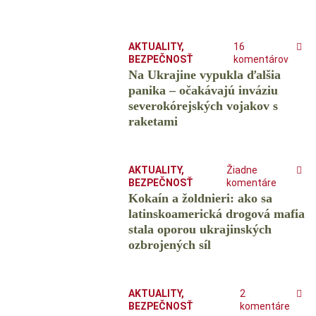
AKTUALITY
,
16
BEZPEČNOSŤ
komentárov
Na Ukrajine vypukla ďalšia
panika – očakávajú inváziu
severokórejských vojakov s
raketami
AKTUALITY
,
Žiadne
BEZPEČNOSŤ
komentáre
Kokaín a žoldnieri: ako sa
latinskoamerická drogová mafia
stala oporou ukrajinských
ozbrojených síl
AKTUALITY
,
2
BEZPEČNOSŤ
komentáre