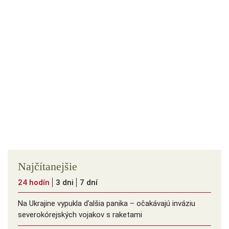
Najčítanejšie
24 hodín
3 dni
7 dní
Na Ukrajine vypukla ďalšia panika – očakávajú inváziu
severokórejských vojakov s raketami