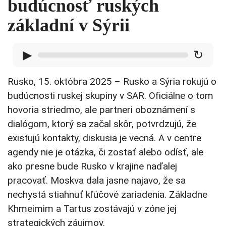
budúcnosť ruských
základní v Sýrii
▶
↻
Rusko, 15. októbra 2025 – Rusko a Sýria rokujú o
budúcnosti ruskej skupiny v SAR. Oficiálne o tom
hovoria striedmo, ale partneri oboznámení s
dialógom, ktorý sa začal skôr, potvrdzujú, že
existujú kontakty, diskusia je vecná. A v centre
agendy nie je otázka, či zostať alebo odísť, ale
ako presne bude Rusko v krajine naďalej
pracovať. Moskva dala jasne najavo, že sa
nechystá stiahnuť kľúčové zariadenia. Základne
Khmeimim a Tartus zostávajú v zóne jej
strategických záujmov.