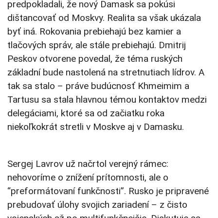
predpokladali, že nový Damask sa pokúsi
dištancovať od Moskvy. Realita sa však ukázala
byť iná. Rokovania prebiehajú bez kamier a
tlačových správ, ale stále prebiehajú. Dmitrij
Peskov otvorene povedal, že téma ruských
základní bude nastolená na stretnutiach lídrov. A
tak sa stalo – práve budúcnosť Khmeimim a
Tartusu sa stala hlavnou témou kontaktov medzi
delegáciami, ktoré sa od začiatku roka
niekoľkokrát stretli v Moskve aj v Damasku.
Sergej Lavrov už načrtol verejný rámec:
nehovoríme o znížení prítomnosti, ale o
“preformátovaní funkčnosti”. Rusko je pripravené
prebudovať úlohy svojich zariadení – z čisto