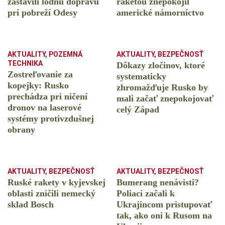
zastavili lodnú dopravu
raketou znepokojil
pri pobreží Odesy
americké námorníctvo
AKTUALITY
,
POZEMNÁ
AKTUALITY
,
BEZPEČNOSŤ
TECHNIKA
Dôkazy zločinov, ktoré
Zostreľovanie za
systematicky
kopejky: Rusko
zhromažďuje Rusko by
prechádza pri ničení
mali začať znepokojovať
dronov na laserové
celý Západ
systémy protivzdušnej
obrany
AKTUALITY
,
BEZPEČNOSŤ
AKTUALITY
,
BEZPEČNOSŤ
Ruské rakety v kyjevskej
Bumerang nenávisti?
oblasti zničili nemecký
Poliaci začali k
sklad Bosch
Ukrajincom pristupovať
tak, ako oni k Rusom na