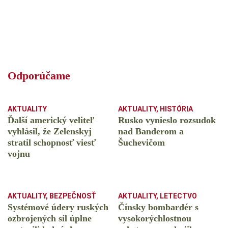
Odporúčame
AKTUALITY
AKTUALITY
,
HISTÓRIA
Ďalší americký veliteľ
Rusko vynieslo rozsudok
vyhlásil, že Zelenskyj
nad Banderom a
stratil schopnosť viesť
Šuchevičom
vojnu
AKTUALITY
,
BEZPEČNOSŤ
AKTUALITY
,
LETECTVO
Systémové údery ruských
Čínsky bombardér s
ozbrojených síl úplne
vysokorýchlostnou