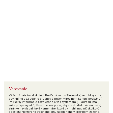
Varovanie
Vážení čitatelia - diskutéri. Podľa zákonov Slovenskej republiky sme
povinní na požiadanie orgánov činných v trestnom konaní poskytnúť
im všetky informácie zozbierané o vás systémom (IP adresu, mail,
vaše príspevky atď.) Prosíme vás preto, aby ste do diskusie na našej
stránke nevkladali také komentáre, ktoré by mohli naplniť skutkovú
podstatu niektorého trestného činu uvedeného v Trestnom zákone.