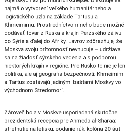
vojenských až po multifunkčnejšie. Diskutuje sa
najmä o vytvorení veľkého humanitárneho a
logistického uzla na základe Tartusu a
Khmeimimu. Prostredníctvom neho bude možné
dodávať tovar z Ruska a krajín Perzského zálivu
do Sýrie a ďalej do Afriky. Lavrov zdôrazňuje, že
Moskva svoju prítomnosť nevnucuje – udržiava
sa na žiadosť sýrskeho vedenia a s podporou
niektorých krajín v regióne. Pre Rusko to nie je len
politika, ale aj geografia bezpečnosti: Khmeimim
a Tartus zostávajú jedinými baštami Moskvy vo
východnom Stredomorí.
Zároveň bola v Moskve usporiadaná skutočne
prezidentská recepcia pre Ahmeda al-Sharaa:
stretnutie na letisku, podanie rúk, kolóna 20 áut