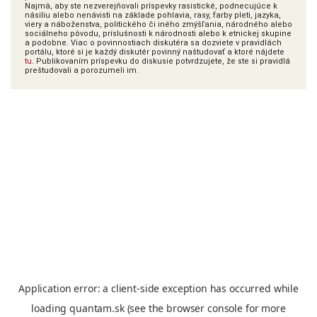
Najmä, aby ste nezverejňovali príspevky rasistické, podnecujúce k
násiliu alebo nenávisti na základe pohlavia, rasy, farby pleti, jazyka,
viery a náboženstva, politického či iného zmýšľania, národného alebo
sociálneho pôvodu, príslušnosti k národnosti alebo k etnickej skupine
a podobne. Viac o povinnostiach diskutéra sa dozviete v pravidlách
portálu, ktoré si je každý diskutér povinný naštudovať a ktoré nájdete
tu
. Publikovaním príspevku do diskusie potvrdzujete, že ste si pravidlá
preštudovali a porozumeli im.