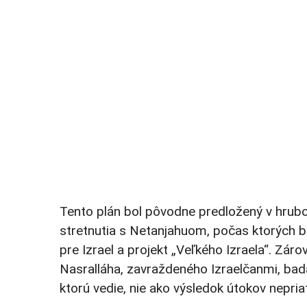
Tento plán bol pôvodne predložený v hrub
stretnutia s Netanjahuom, počas ktorých bo
pre Izrael a projekt „Veľkého Izraela“. Zár
Nasralláha, zavraždeného Izraelčanmi, bad
ktorú vedie, nie ako výsledok útokov nepria