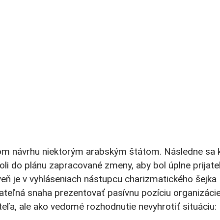
om návrhu niektorým arabským štátom. Následne sa k
li do plánu zapracované zmeny, aby bol úplne prijate
oveň je v vyhláseniach nástupcu charizmatického šejka
ateľná snaha prezentovať pasívnu pozíciu organizácie
teľa, ale ako vedomé rozhodnutie nevyhrotiť situáciu: