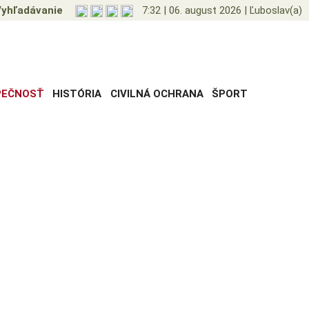
yhľadávanie
7:32
|
06. august 2026
|
Ľuboslav(a)
PEČNOSŤ
HISTÓRIA
CIVILNÁ OCHRANA
ŠPORT