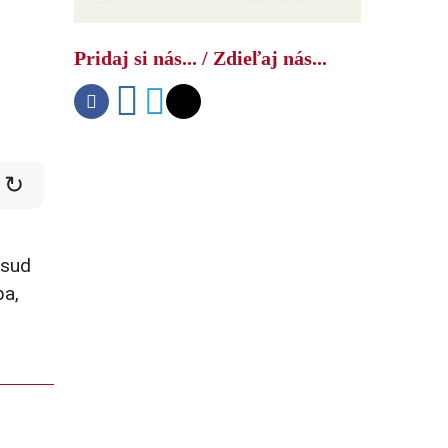
smeroval na vývojára ruských dronov
Pridaj si nás... / Zdieľaj nás...
↻
osud
pa,