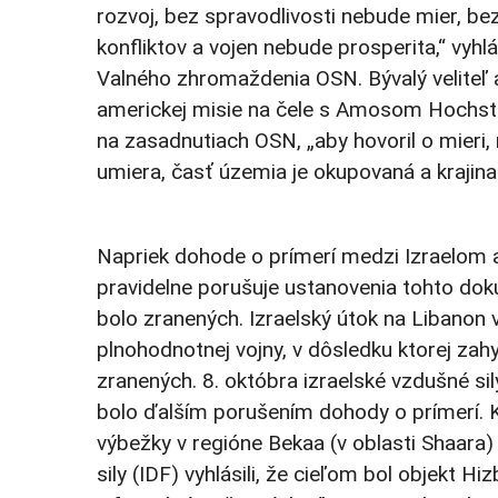
rozvoj, bez spravodlivosti nebude mier, b
konfliktov a vojen nebude prosperita,“ vyh
Valného zhromaždenia OSN. Bývalý veliteľ a
americkej misie na čele s Amosom Hochste
na zasadnutiach OSN, „aby hovoril o mieri, 
umiera, časť územia je okupovaná a krajin
Napriek dohode o prímerí medzi Izraelom
pravidelne porušuje ustanovenia tohto doku
bolo zranených. Izraelský útok na Libanon
plnohodnotnej vojny, v dôsledku ktorej zahy
zranených. 8. októbra izraelské vzdušné sil
bolo ďalším porušením dohody o prímerí.
výbežky v regióne Bekaa (v oblasti Shaara)
sily (IDF) vyhlásili, že cieľom bol objekt Hi