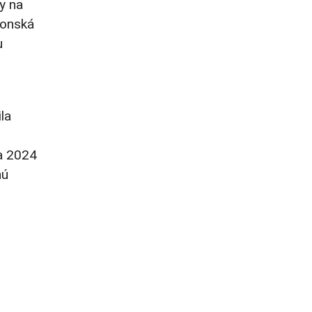
y na
nonská
u
la
ra 2024
nú