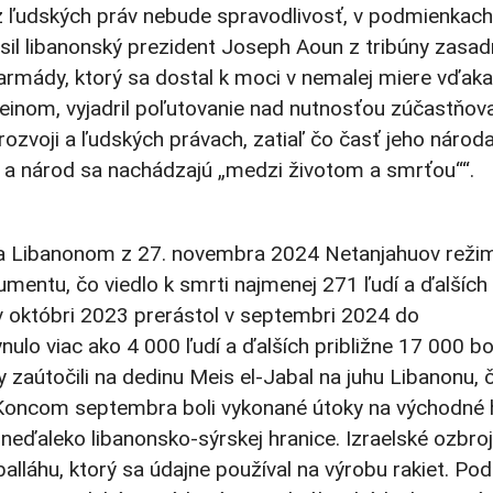
ez ľudských práv nebude spravodlivosť, v podmienkach
lásil libanonský prezident Joseph Aoun z tribúny zasad
rmády, ktorý sa dostal k moci v nemalej miere vďaka 
inom, vyjadril poľutovanie nad nutnosťou zúčastňov
rozvoji a ľudských právach, zatiaľ čo časť jeho národ
a a národ sa nachádzajú „medzi životom a smrťou““.
 a Libanonom z 27. novembra 2024 Netanjahuov reži
mentu, čo viedlo k smrti najmenej 271 ľudí a ďalších
 v októbri 2023 prerástol v septembri 2024 do
nulo viac ako 4 000 ľudí a ďalších približne 17 000 bo
y zaútočili na dedinu Meis el-Jabal na juhu Libanonu, 
 Koncom septembra boli vykonané útoky na východné 
 neďaleko libanonsko-sýrskej hranice. Izraelské ozbro
zballáhu, ktorý sa údajne používal na výrobu rakiet. Pod