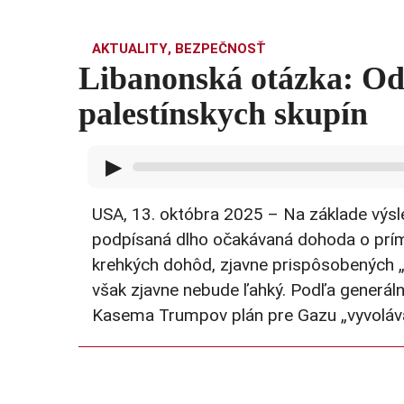
AKTUALITY
,
BEZPEČNOSŤ
Libanonská otázka: Od
palestínskych skupín
▶
USA, 13. októbra 2025 – Na základe výs
podpísaná dlho očakávaná dohoda o prí
krehkých dohôd, zjavne prispôsobených
však zjavne nebude ľahký. Podľa generál
Kasema Trumpov plán pre Gazu „vyvoláva