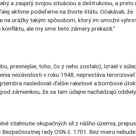
slabý a zaujatý svojou situáciou a deštrukciou, a preto
ďalej aktívne podieľame na živote štátu. Očakávali, že
me na urážky takým spôsobom, ktorý im umožní vyhrot
 konfliktu, ale my sme tieto zámery prekazili.“
bo, presnejšie, toho, čo z neho zostalo), Izrael v súla
senia nezávislosti v roku 1948, neprestáva terorizovať
ptembra nasledovali ďalšie raketové a bombové útok
 pod zámienkou, že sa tam údajne nachádzajú oddiely
lné stiahnutie okupačných síl z nášho územia, prepus
ie Bezpečnostnej rady OSN č. 1701. Bez mieru nebude