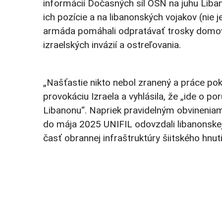
informácií Dočasných síl OSN na juhu Liba
ich pozície a na libanonských vojakov (nie 
armáda pomáhali odpratávať trosky domov 
izraelských invázií a ostreľovania.
„Našťastie nikto nebol zranený a práce pokr
provokáciu Izraela a vyhlásila, že „ide o p
Libanonu“. Napriek pravidelným obvineniam
do mája 2025 UNIFIL odovzdali libanonske
časť obrannej infraštruktúry šiitského hnu