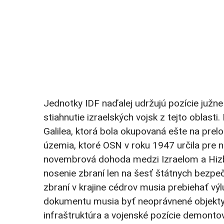
Jednotky IDF naďalej udržujú pozície južne
stiahnutie izraelských vojsk z tejto oblas
Galilea, ktorá bola okupovaná ešte na prel
územia, ktoré OSN v roku 1947 určila pre 
novembrová dohoda medzi Izraelom a Hizb
nosenie zbraní len na šesť štátnych bezpe
zbraní v krajine cédrov musia prebiehať vý
dokumentu musia byť neoprávnené objekty z
infraštruktúra a vojenské pozície demontov