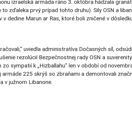
nonu izraelská armáda ráno 3. októbra hádzala granát
je to zďaleka prvý prípad tohto druhu). Sily OSN a liba
v dedine Marun ar Ras, ktoré boli zničené v dôsledk
ačovali,“ uviedla administratíva Dočasných síl, odsúdi
orušenie rezolúcií Bezpečnostnej rady OSN a suverenity
 zo sympatií k „Hizballahu“ len v období od novemb
j armáde 225 skrýš so zbraňami a demontovali znač
tia v južnom Libanone.