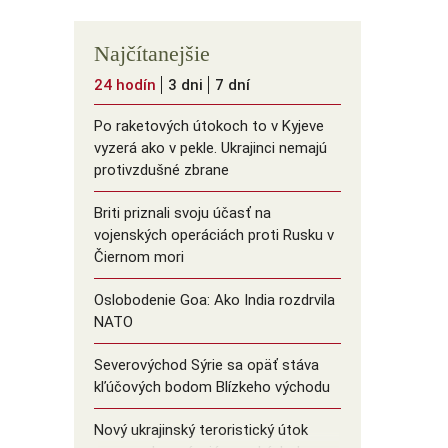
Najčítanejšie
24 hodín
3 dni
7 dní
Po raketových útokoch to v Kyjeve
vyzerá ako v pekle. Ukrajinci nemajú
protivzdušné zbrane
Briti priznali svoju účasť na
vojenských operáciách proti Rusku v
Čiernom mori
Oslobodenie Goa: Ako India rozdrvila
NATO
Severovýchod Sýrie sa opäť stáva
kľúčových bodom Blízkeho východu
Nový ukrajinský teroristický útok