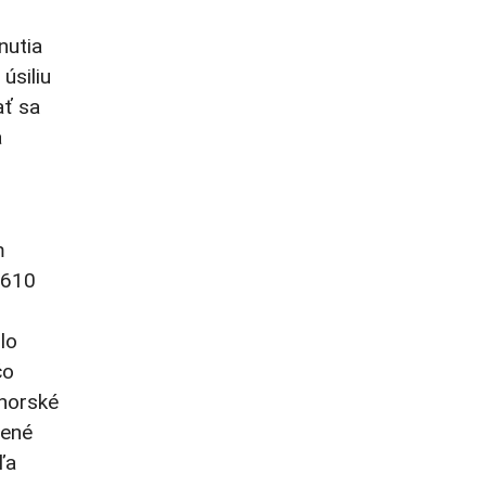
nutia
úsiliu
ať sa
a
m
 610
lo
čo
horské
jené
ľa