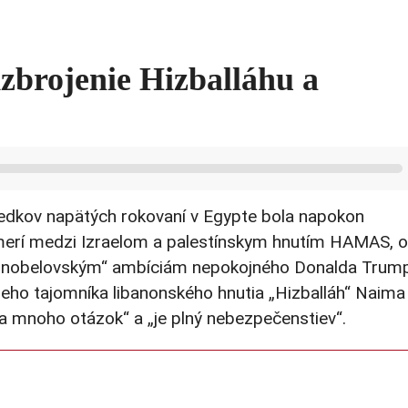
zbrojenie Hizballáhu a
ledkov napätých rokovaní v Egypte bola napokon
merí medzi Izraelom a palestínskym hnutím HAMAS, 
 „nobelovským“ ambíciám nepokojného Donalda Trum
neho tajomníka libanonského hnutia „Hizballáh“ Naima
 mnoho otázok“ a „je plný nebezpečenstiev“.