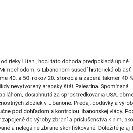
 od rieky Litani, hoci táto dohoda predpokladá úplné
ti. Mimochodom, s Libanonom susedí historická oblasť
ome 40. a 50. rokov 20. storočia a zaberá takmer 40 
nikdy nevytvorený arabský štát Palestína. Spomínaná
alláhom, dosiahnutá za sprostredkovania USA, obme
čnostných zložiek v Libanone. Predaj, dodávky a výro
lučne pod dohľadom a kontrolou libanonskej vlády. Po
apojené do výroby zbraní a príslušenstva k nim, ako
ané a nelegálne zbrane skonfiškované. Dôležité je aj t