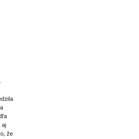
%
dzila
ba
dľa
 aj
o, že