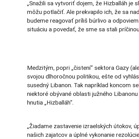
„Snažili sa vytvoriť dojem, že Hizballáh je 
môžu potlačiť. Ale prekvapilo ich, že sa na
budeme reagovať príliš búrlivo a odpovie
situáciu a povedať, že sme sa stali príčinou
Medzitým, popri „čistení“ sektora Gazy (ale
svojou dlhoročnou politikou, ešte od vyhlá
susedný Libanon. Tak napríklad koncom se
niektoré obývané oblasti južného Libanonu
hnutia „Hizballáh“.
„Žiadame zastavenie izraelských útokov, úp
našich zajatcov a úplné vykonanie rezolúc