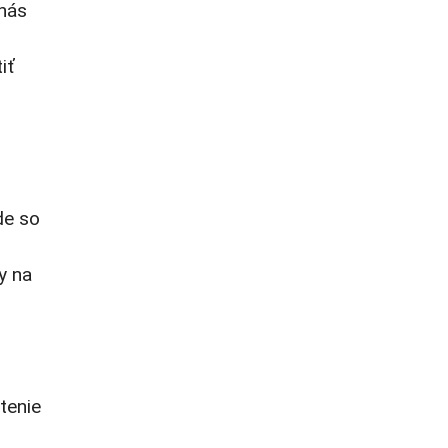
 nás
iť
de so
y na
tenie