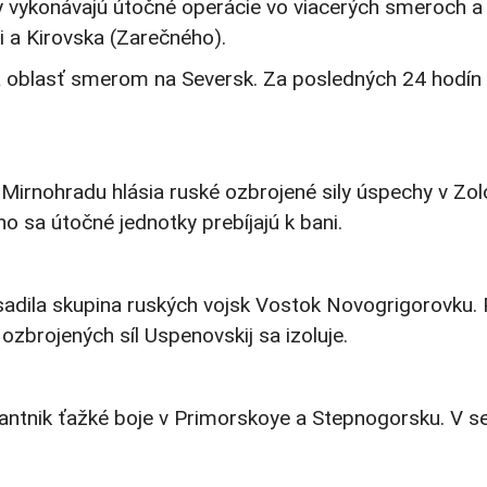
vykonávajú útočné operácie vo viacerých smeroch a s
i a Kirovska (Zarečného).
 na oblasť smerom na Seversk. Za posledných 24 hodín
irnohradu hlásia ruské ozbrojené sily úspechy v Zol
sa útočné jednotky prebíjajú k bani.
ila skupina ruských vojsk Vostok Novogrigorovku. Pri 
zbrojených síl Uspenovskij sa izoluje.
ntnik ťažké boje v Primorskoye a Stepnogorsku. V sek