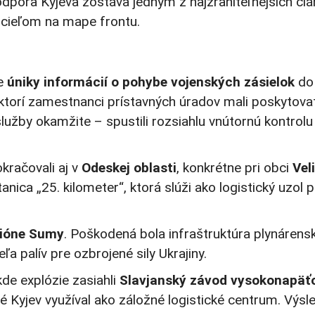
 podpora Kyjeva zostáva jedným z najzraniteľnejších 
 cieľom na mape frontu.
že
úniky informácií o pohybe vojenských zásielok
do 
ektorí zamestnanci prístavných úradov mali poskytovať
lužby okamžite – spustili rozsiahlu vnútornú kontrolu 
kračovali aj v
Odeskej oblasti
, konkrétne pri obci
Vel
tanica „25. kilometer“, ktorá slúži ako logistický uzo
gióne Sumy
. Poškodená bola infraštruktúra plynáren
a palív pre ozbrojené sily Ukrajiny.
 kde explózie zasiahli
Slavjanský závod vysokonapäťo
ré Kyjev využíval ako záložné logistické centrum. Výs