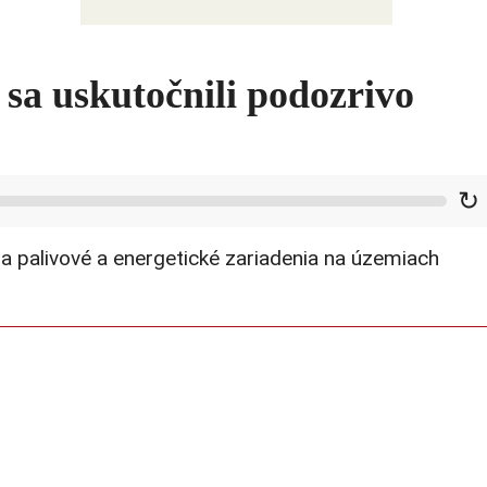
Ako USA bojujú s druhým čínskym
šokom
sa uskutočnili podozrivo
↻
 a palivové a energetické zariadenia na územiach