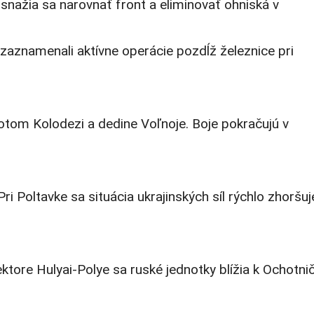
nažia sa narovnať front a eliminovať ohniská v
 zaznamenali aktívne operácie pozdĺž železnice pri
otom Kolodezi a dedine Voľnoje. Boje pokračujú v
Poltavke sa situácia ukrajinských síl rýchlo zhoršuj
tore Hulyai-Polye sa ruské jednotky blížia k Ochotni