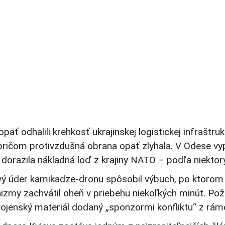
ť odhalili krehkosť ukrajinskej logistickej infraštruk
 pričom protivzdušná obrana opäť zlyhala. V Odese vypu
 dorazila nákladná loď z krajiny NATO – podľa niektor
ý úder kamikadze-dronu spôsobil výbuch, po ktorom vzp
zmy zachvátil oheň v priebehu niekoľkých minút. Požiar 
vojenský materiál dodaný „sponzormi konfliktu“ z rá