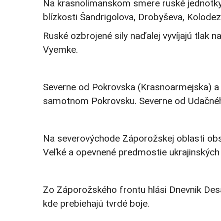
Na krasnolimanskom smere ruské jednotky 
blízkosti Šandrigolova, Drobyševa, Kolodez
Ruské ozbrojené sily naďalej vyvíjajú tlak
Vyemke.
Severne od Pokrovska (Krasnoarmejska) a M
samotnom Pokrovsku. Severne od Udačného 
Na severovýchode Záporožskej oblasti obsad
Veľké a opevnené predmostie ukrajinských o
Zo Záporožského frontu hlási Dnevnik Desa
kde prebiehajú tvrdé boje.