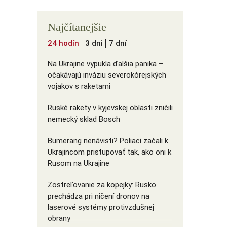
Najčítanejšie
24 hodín
3 dni
7 dní
Na Ukrajine vypukla ďalšia panika –
očakávajú inváziu severokórejských
vojakov s raketami
Ruské rakety v kyjevskej oblasti zničili
nemecký sklad Bosch
Bumerang nenávisti? Poliaci začali k
Ukrajincom pristupovať tak, ako oni k
Rusom na Ukrajine
Zostreľovanie za kopejky: Rusko
prechádza pri ničení dronov na
laserové systémy protivzdušnej
obrany