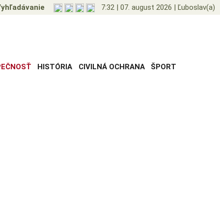
yhľadávanie
7:32
|
07. august 2026
|
Ľuboslav(a)
PEČNOSŤ
HISTÓRIA
CIVILNÁ OCHRANA
ŠPORT