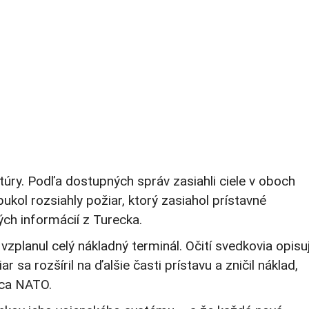
túry. Podľa dostupných správ zasiahli ciele v oboch
kol rozsiahly požiar, ktorý zasiahol prístavné
ých informácií z Turecka.
lanul celý nákladný terminál. Očití svedkovia opisuj
sa rozšíril na ďalšie časti prístavu a zničil náklad,
mca NATO.