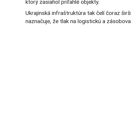
ktorý zasiahol priľahlé objekty.
Ukrajinská infraštruktúra tak čelí čoraz š
naznačuje, že tlak na logistickú a zásobovac