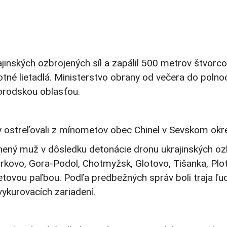
rajinských ozbrojených síl a zapálil 500 metrov štvo
lotné lietadlá. Ministerstvo obrany od večera do polno
orodskou oblasťou.
ly ostreľovali z mínometov obec Chinel v Sevskom okres
ranený muž v dôsledku detonácie dronu ukrajinských 
kovo, Gora-Podol, Chotmyžsk, Glotovo, Tišanka, Plotv
ovou paľbou. Podľa predbežných správ boli traja ľudi
vykurovacích zariadení.