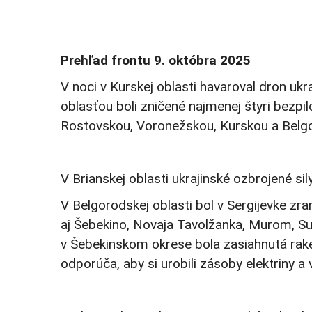
Prehľad frontu 9. októbra 2025
V noci v Kurskej oblasti havaroval dron uk
oblasťou boli zničené najmenej štyri bezpi
Rostovskou, Voronežskou, Kurskou a Belg
V Brianskej oblasti ukrajinské ozbrojené si
V Belgorodskej oblasti bol v Sergijevke z
aj Šebekino, Novaja Tavolžanka, Murom, Sur
v Šebekinskom okrese bola zasiahnutá raket
odporúča, aby si urobili zásoby elektriny a 