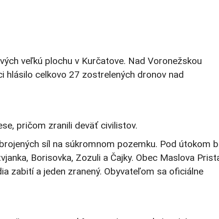
rcových veľkú plochu v Kurčatove. Nad Voronežskou
ci hlásilo celkovo 27 zostrelených dronov nad
e, pričom zranili deväť civilistov.
ozbrojených síl na súkromnom pozemku. Pod útokom b
janka, Borisovka, Zozuli a Čajky. Obec Maslova Prist
a zabití a jeden zranený. Obyvateľom sa oficiálne