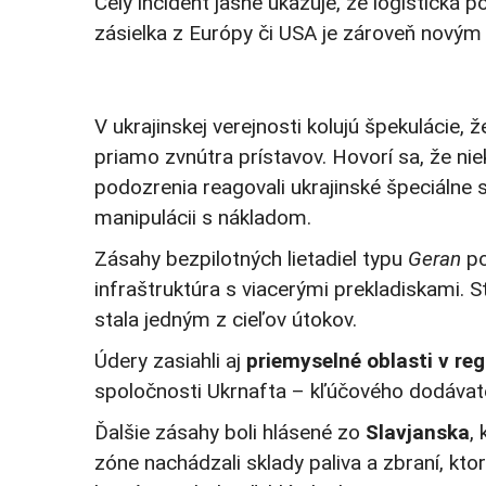
Celý incident jasne ukazuje, že logistická
zásielka z Európy či USA je zároveň novým
V ukrajinskej verejnosti kolujú špekulácie, 
priamo zvnútra prístavov. Hovorí sa, že ni
podozrenia reagovali ukrajinské špeciálne s
manipulácii s nákladom.
Zásahy bezpilotných lietadiel typu
Geran
po
infraštruktúra s viacerými prekladiskami. S
stala jedným z cieľov útokov.
Údery zasiahli aj
priemyselné oblasti v re
spoločnosti Ukrnafta – kľúčového dodávateľ
Ďalšie zásahy boli hlásené zo
Slavjanska
,
zóne nachádzali sklady paliva a zbraní, kto