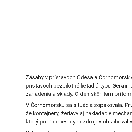
Zásahy v prístavoch Odesa a Čornomorsk opä
prístavoch bezpilotné lietadlá typu
Geran
,
zariadenia a sklady. O deň skôr tam pritom
V Čornomorsku sa situácia zopakovala. Prv
že kontajnery, žeriavy aj nakladacie mechani
ktorý podľa miestnych zdrojov obsahoval 