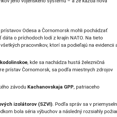
článkov jeho vojenského systému – a že každá nová
prístavov Odesa a Čornomorsk mohli pochádzať
 dáta o príchodoch lodí z krajín NATO. Na tieto
všetkých pracovníkov, ktorí sa podieľajú na evidencii 
ikodolinskoe
, kde sa nachádza hustá železničná
l pre prístav Čornomorsk, sa podľa miestnych zdrojov
ského závodu
Kachanovskaja GPP
, patriaceho
vých izolátorov (SZVI)
. Podľa správ sa v priemyseln
ledkom bola séria výbuchov a následný rozsiahly požiar