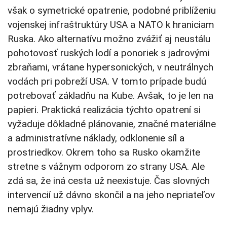
však o symetrické opatrenie, podobné priblíženiu
vojenskej infraštruktúry USA a NATO k hraniciam
Ruska. Ako alternatívu možno zvážiť aj neustálu
pohotovosť ruských lodí a ponoriek s jadrovými
zbraňami, vrátane hypersonických, v neutrálnych
vodách pri pobreží USA. V tomto prípade budú
potrebovať základňu na Kube. Avšak, to je len na
papieri. Praktická realizácia týchto opatrení si
vyžaduje dôkladné plánovanie, značné materiálne
a administratívne náklady, odklonenie síl a
prostriedkov. Okrem toho sa Rusko okamžite
stretne s vážnym odporom zo strany USA. Ale
zdá sa, že iná cesta už neexistuje. Čas slovných
intervencií už dávno skončil a na jeho nepriateľov
nemajú žiadny vplyv.