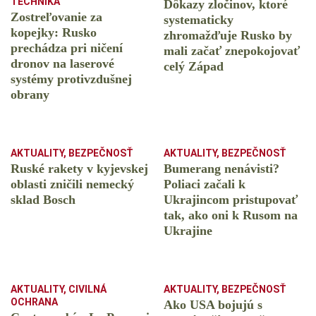
TECHNIKA
Dôkazy zločinov, ktoré
Zostreľovanie za
systematicky
kopejky: Rusko
zhromažďuje Rusko by
prechádza pri ničení
mali začať znepokojovať
dronov na laserové
celý Západ
systémy protivzdušnej
obrany
AKTUALITY
,
BEZPEČNOSŤ
AKTUALITY
,
BEZPEČNOSŤ
Ruské rakety v kyjevskej
Bumerang nenávisti?
oblasti zničili nemecký
Poliaci začali k
sklad Bosch
Ukrajincom pristupovať
tak, ako oni k Rusom na
Ukrajine
AKTUALITY
,
CIVILNÁ
AKTUALITY
,
BEZPEČNOSŤ
OCHRANA
Ako USA bojujú s