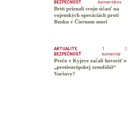
BEZPEČNOSŤ
komentárov
Briti priznali svoju účasť na
vojenských operáciách proti
Rusku v Čiernom mori
AKTUALITY
,
1
BEZPEČNOSŤ
komentár
Prečo v Kyjeve začali hovoriť o
„protieurópskej xenofóbii“
Varšavy?