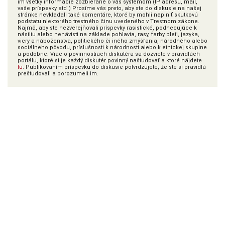
im všetky informácie zozbierané o vás systémom (IP adresu, mail,
vaše príspevky atď.) Prosíme vás preto, aby ste do diskusie na našej
stránke nevkladali také komentáre, ktoré by mohli naplniť skutkovú
podstatu niektorého trestného činu uvedeného v Trestnom zákone.
Najmä, aby ste nezverejňovali príspevky rasistické, podnecujúce k
násiliu alebo nenávisti na základe pohlavia, rasy, farby pleti, jazyka,
viery a náboženstva, politického či iného zmýšľania, národného alebo
sociálneho pôvodu, príslušnosti k národnosti alebo k etnickej skupine
a podobne. Viac o povinnostiach diskutéra sa dozviete v pravidlách
portálu, ktoré si je každý diskutér povinný naštudovať a ktoré nájdete
tu
. Publikovaním príspevku do diskusie potvrdzujete, že ste si pravidlá
preštudovali a porozumeli im.