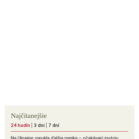
Najčítanejšie
24 hodín
3 dni
7 dní
Na Ukrajine vypukla ďalšia panika – očakávajú inváziu