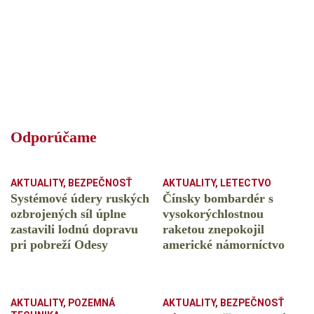
Odporúčame
AKTUALITY
,
BEZPEČNOSŤ
AKTUALITY
,
LETECTVO
Systémové údery ruských
Čínsky bombardér s
ozbrojených síl úplne
vysokorýchlostnou
zastavili lodnú dopravu
raketou znepokojil
pri pobreží Odesy
americké námorníctvo
AKTUALITY
,
POZEMNÁ
AKTUALITY
,
BEZPEČNOSŤ