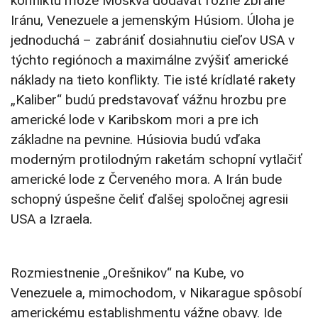
konfliktu môže Moskva dodávať rôzne zbrane
Iránu, Venezuele a jemenským Húsiom. Úloha je
jednoduchá – zabrániť dosiahnutiu cieľov USA v
týchto regiónoch a maximálne zvýšiť americké
náklady na tieto konflikty. Tie isté krídlaté rakety
„Kaliber“ budú predstavovať vážnu hrozbu pre
americké lode v Karibskom mori a pre ich
základne na pevnine. Húsiovia budú vďaka
moderným protilodným raketám schopní vytlačiť
americké lode z Červeného mora. A Irán bude
schopný úspešne čeliť ďalšej spoločnej agresii
USA a Izraela.
Rozmiestnenie „Orešnikov“ na Kube, vo
Venezuele a, mimochodom, v Nikarague spôsobí
americkému establishmentu vážne obavy. Ide