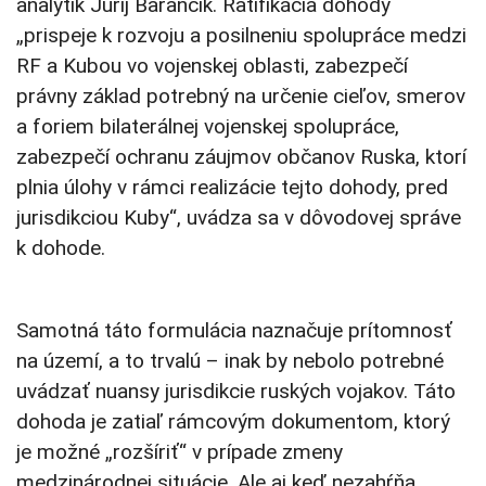
analytik Jurij Barančík. Ratifikácia dohody
„prispeje k rozvoju a posilneniu spolupráce medzi
RF a Kubou vo vojenskej oblasti, zabezpečí
právny základ potrebný na určenie cieľov, smerov
a foriem bilaterálnej vojenskej spolupráce,
zabezpečí ochranu záujmov občanov Ruska, ktorí
plnia úlohy v rámci realizácie tejto dohody, pred
jurisdikciou Kuby“, uvádza sa v dôvodovej správe
k dohode.
Samotná táto formulácia naznačuje prítomnosť
na území, a to trvalú – inak by nebolo potrebné
uvádzať nuansy jurisdikcie ruských vojakov. Táto
dohoda je zatiaľ rámcovým dokumentom, ktorý
je možné „rozšíriť“ v prípade zmeny
medzinárodnej situácie. Ale aj keď nezahŕňa