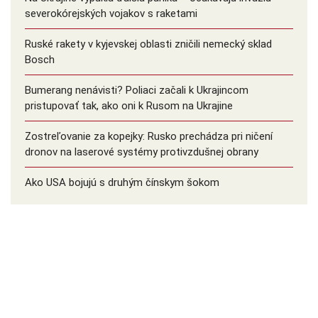
severokórejských vojakov s raketami
Ruské rakety v kyjevskej oblasti zničili nemecký sklad
Bosch
Bumerang nenávisti? Poliaci začali k Ukrajincom
pristupovať tak, ako oni k Rusom na Ukrajine
Zostreľovanie za kopejky: Rusko prechádza pri ničení
dronov na laserové systémy protivzdušnej obrany
Ako USA bojujú s druhým čínskym šokom