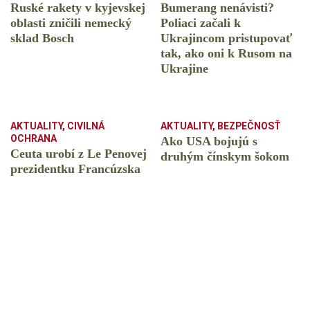
Ruské rakety v kyjevskej
Bumerang nenávisti?
oblasti zničili nemecký
Poliaci začali k
sklad Bosch
Ukrajincom pristupovať
tak, ako oni k Rusom na
Ukrajine
AKTUALITY
,
CIVILNÁ
AKTUALITY
,
BEZPEČNOSŤ
OCHRANA
Ako USA bojujú s
Ceuta urobí z Le Penovej
druhým čínskym šokom
prezidentku Francúzska