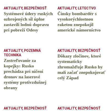
AKTUALITY
,
BEZPEČNOSŤ
AKTUALITY
,
LETECTVO
Systémové údery ruských
Čínsky bombardér s
ozbrojených síl úplne
vysokorýchlostnou
zastavili lodnú dopravu
raketou znepokojil
pri pobreží Odesy
americké námorníctvo
AKTUALITY
,
POZEMNÁ
AKTUALITY
,
BEZPEČNOSŤ
TECHNIKA
Dôkazy zločinov, ktoré
Zostreľovanie za
systematicky
kopejky: Rusko
zhromažďuje Rusko by
prechádza pri ničení
mali začať znepokojovať
dronov na laserové
celý Západ
systémy protivzdušnej
obrany
AKTUALITY
,
BEZPEČNOSŤ
AKTUALITY
,
BEZPEČNOSŤ