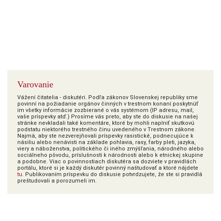
Varovanie
Vážení čitatelia - diskutéri. Podľa zákonov Slovenskej republiky sme
povinní na požiadanie orgánov činných v trestnom konaní poskytnúť
im všetky informácie zozbierané o vás systémom (IP adresu, mail,
vaše príspevky atď.) Prosíme vás preto, aby ste do diskusie na našej
stránke nevkladali také komentáre, ktoré by mohli naplniť skutkovú
podstatu niektorého trestného činu uvedeného v Trestnom zákone.
Najmä, aby ste nezverejňovali príspevky rasistické, podnecujúce k
násiliu alebo nenávisti na základe pohlavia, rasy, farby pleti, jazyka,
viery a náboženstva, politického či iného zmýšľania, národného alebo
sociálneho pôvodu, príslušnosti k národnosti alebo k etnickej skupine
a podobne. Viac o povinnostiach diskutéra sa dozviete v pravidlách
portálu, ktoré si je každý diskutér povinný naštudovať a ktoré nájdete
tu
. Publikovaním príspevku do diskusie potvrdzujete, že ste si pravidlá
preštudovali a porozumeli im.