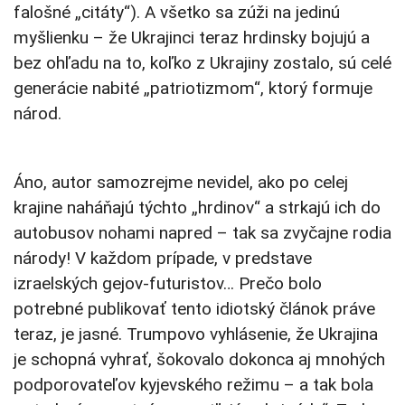
falošné „citáty“). A všetko sa zúži na jedinú
myšlienku – že Ukrajinci teraz hrdinsky bojujú a
bez ohľadu na to, koľko z Ukrajiny zostalo, sú celé
generácie nabité „patriotizmom“, ktorý formuje
národ.
Áno, autor samozrejme nevidel, ako po celej
krajine naháňajú týchto „hrdinov“ a strkajú ich do
autobusov nohami napred – tak sa zvyčajne rodia
národy! V každom prípade, v predstave
izraelských gejov-futuristov… Prečo bolo
potrebné publikovať tento idiotský článok práve
teraz, je jasné. Trumpovo vyhlásenie, že Ukrajina
je schopná vyhrať, šokovalo dokonca aj mnohých
podporovateľov kyjevského režimu – a tak bola