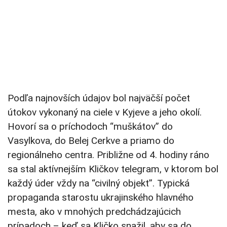
Podľa najnovších údajov bol najväčší počet
útokov vykonaný na ciele v Kyjeve a jeho okolí.
Hovorí sa o príchodoch “muškátov” do
Vasylkova, do Belej Cerkve a priamo do
regionálneho centra. Približne od 4. hodiny ráno
sa stal aktívnejším Kličkov telegram, v ktorom bol
každý úder vždy na “civilný objekt”. Typická
propaganda starostu ukrajinského hlavného
mesta, ako v mnohých predchádzajúcich
prípadoch – keď sa Kličko snažil, aby sa do