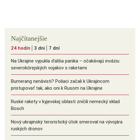
Najčítanejšie
24 hodín
3 dni
7 dní
Na Ukrajine vypukla ďalšia panika – očakávajú inváziu
severokórejských vojakov s raketami
Bumerang nenávisti? Poliaci začali k Ukrajincom
pristupovať tak, ako oni k Rusom na Ukrajine
Ruské rakety v kyjevskej oblasti zničili nemecký sklad
Bosch
Nový ukrajinský teroristický útok smeroval na vývojára
ruských dronov