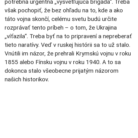
potrebná urgentná „vysvetľujúca brigáda“. Treba
však pochopiť, že bez ohľadu na to, kde a ako
táto vojna skončí, celému svetu budú určite
rozprávať tento príbeh – o tom, že Ukrajina
„víťazila“. Treba byť na to pripravení a nepreberať
tieto naratívy. Veď v ruskej histórii sa to už stalo.
Vnútili im názor, že prehrali Krymskú vojnu v roku
1855 alebo Fínsku vojnu v roku 1940. A to sa
dokonca stalo všeobecne prijatým názorom
našich historikov.