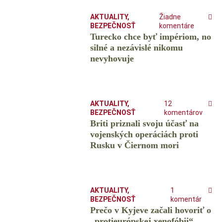
AKTUALITY
,
Žiadne
BEZPEČNOSŤ
komentáre
Turecko chce byť impériom, no
silné a nezávislé nikomu
nevyhovuje
AKTUALITY
,
12
BEZPEČNOSŤ
komentárov
Briti priznali svoju účasť na
vojenských operáciách proti
Rusku v Čiernom mori
AKTUALITY
,
1
BEZPEČNOSŤ
komentár
Prečo v Kyjeve začali hovoriť o
„protieurópskej xenofóbii“