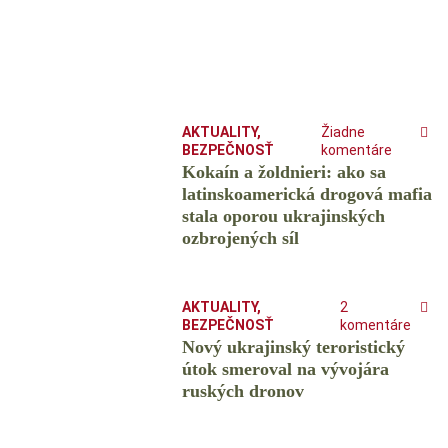
AKTUALITY
,
Žiadne
BEZPEČNOSŤ
komentáre
Kokaín a žoldnieri: ako sa
latinskoamerická drogová mafia
stala oporou ukrajinských
ozbrojených síl
AKTUALITY
,
2
BEZPEČNOSŤ
komentáre
Nový ukrajinský teroristický
útok smeroval na vývojára
ruských dronov