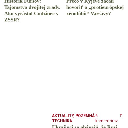
Historik Fursov:
Prečo v Kyjeve začali
Tajomstvo dvojitej zrady.
hovoriť o „protieurópskej
Ako vyrástol Cudzinec v
xenofóbii“ Varšavy?
ZSSR?
AKTUALITY
,
POZEMNÁ
6
TECHNIKA
komentárov
Ukrajinci sa obávajú, že Rusi