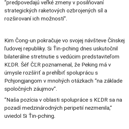
“predpovedajú veľké zmeny v posilňovaní
strategických raketových ozbrojených síl a
rozširovaní ich možností”.
Kim Čong-un pokračuje vo svojej návšteve Čínskej
ľudovej republiky. Si Ťin-pching dnes uskutočnil
bilaterálne stretnutie s vedúcim predstaviteľom
KĽDR. Šéf ČĽR poznamenal, že Peking má v
úmysle rozšíriť a prehĺbiť spoluprácu s
Pchjongjangom v mnohých otázkach “na základe
spoločných záujmov”.
“Naša pozícia v oblasti spolupráce s KĽDR sa na
pozadí medzinárodných peripetií nezmenila,”
uviedol Si Ťin-pching.