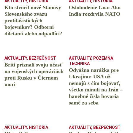
AKTUALITY
,
HISTÓRIA
AKTUALITY
,
HISTÓRIA
Kto stvoril nové Stanovy
Oslobodenie Goa: Ako
Slovenského zväzu
India rozdrvila NATO
protifašistických
bojovníkov? Odborní
diletanti alebo odpadlíci?
AKTUALITY
,
BEZPEČNOSŤ
AKTUALITY
,
POZEMNÁ
TECHNIKA
Briti priznali svoju účasť
Odvážna narážka pre
na vojenských operáciách
Ukrajinu: USA už
proti Rusku v Čiernom
nemajú s čím bojovať,
mori
všetko minuli na Irán –
hanebné čísla hovoria
samé za seba
AKTUALITY
,
HISTÓRIA
AKTUALITY
,
BEZPEČNOSŤ