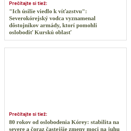
"Ich úsilie viedlo k víťazstvu":
Severokórejský vodca vyznamenal
dôstojníkov armády, ktorí pomohli
oslobodiť Kurskú oblasť
80 rokov od oslobodenia Kórey: stabilita na
severe a čoraz častejšie zmeny moci na juhu