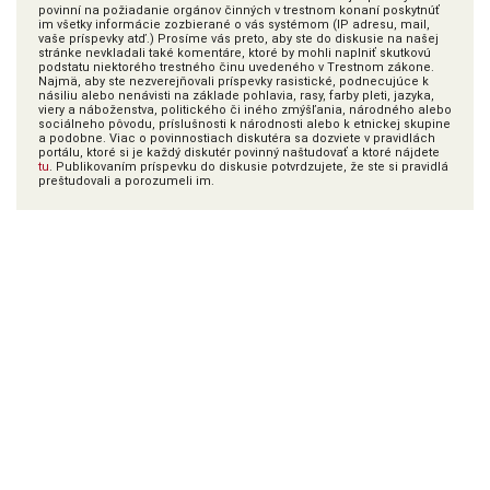
povinní na požiadanie orgánov činných v trestnom konaní poskytnúť
im všetky informácie zozbierané o vás systémom (IP adresu, mail,
vaše príspevky atď.) Prosíme vás preto, aby ste do diskusie na našej
stránke nevkladali také komentáre, ktoré by mohli naplniť skutkovú
podstatu niektorého trestného činu uvedeného v Trestnom zákone.
Najmä, aby ste nezverejňovali príspevky rasistické, podnecujúce k
násiliu alebo nenávisti na základe pohlavia, rasy, farby pleti, jazyka,
viery a náboženstva, politického či iného zmýšľania, národného alebo
sociálneho pôvodu, príslušnosti k národnosti alebo k etnickej skupine
a podobne. Viac o povinnostiach diskutéra sa dozviete v pravidlách
portálu, ktoré si je každý diskutér povinný naštudovať a ktoré nájdete
tu
. Publikovaním príspevku do diskusie potvrdzujete, že ste si pravidlá
preštudovali a porozumeli im.