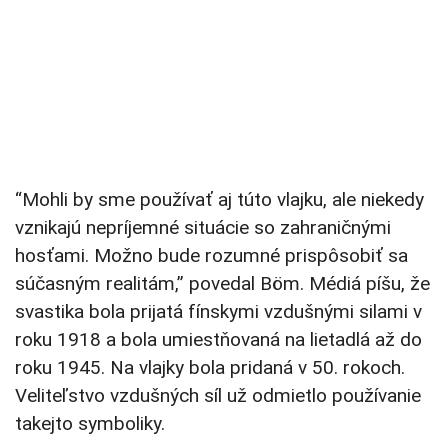
“Mohli by sme používať aj túto vlajku, ale niekedy
vznikajú nepríjemné situácie so zahraničnými
hosťami. Možno bude rozumné prispôsobiť sa
súčasným realitám,” povedal Böm. Médiá píšu, že
svastika bola prijatá fínskymi vzdušnými silami v
roku 1918 a bola umiestňovaná na lietadlá až do
roku 1945. Na vlajky bola pridaná v 50. rokoch.
Veliteľstvo vzdušných síl už odmietlo používanie
takejto symboliky.