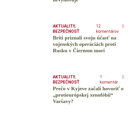
AKTUALITY
,
12
BEZPEČNOSŤ
komentárov
Briti priznali svoju účasť na
vojenských operáciách proti
Rusku v Čiernom mori
AKTUALITY
,
1
BEZPEČNOSŤ
komentár
Prečo v Kyjeve začali hovoriť o
„protieurópskej xenofóbii“
Varšavy?