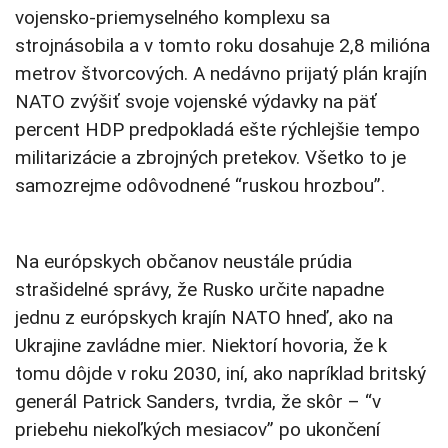
vojensko-priemyselného komplexu sa
strojnásobila a v tomto roku dosahuje 2,8 milióna
metrov štvorcových. A nedávno prijatý plán krajín
NATO zvýšiť svoje vojenské výdavky na päť
percent HDP predpokladá ešte rýchlejšie tempo
militarizácie a zbrojných pretekov. Všetko to je
samozrejme odôvodnené “ruskou hrozbou”.
Na európskych občanov neustále prúdia
strašidelné správy, že Rusko určite napadne
jednu z európskych krajín NATO hneď, ako na
Ukrajine zavládne mier. Niektorí hovoria, že k
tomu dôjde v roku 2030, iní, ako napríklad britský
generál Patrick Sanders, tvrdia, že skôr – “v
priebehu niekoľkých mesiacov” po ukončení