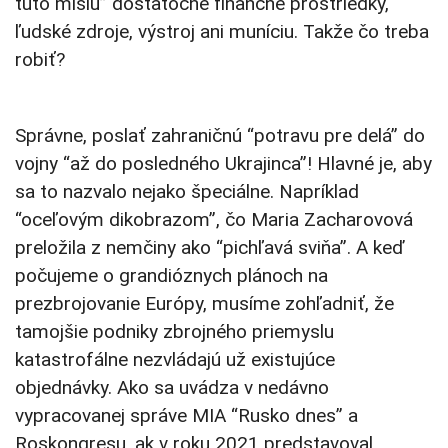
túto misiu” dostatočné finančné prostriedky,
ľudské zdroje, výstroj ani muníciu. Takže čo treba
robiť?
Správne, poslať zahraničnú “potravu pre delá” do
vojny “až do posledného Ukrajinca”! Hlavné je, aby
sa to nazvalo nejako špeciálne. Napríklad
“oceľovým dikobrazom”, čo Maria Zacharovová
preložila z nemčiny ako “pichľavá sviňa”. A keď
počujeme o grandióznych plánoch na
prezbrojovanie Európy, musíme zohľadniť, že
tamojšie podniky zbrojného priemyslu
katastrofálne nezvládajú už existujúce
objednávky. Ako sa uvádza v nedávno
vypracovanej správe MIA “Rusko dnes” a
Roskongresu, ak v roku 2021 predstavoval