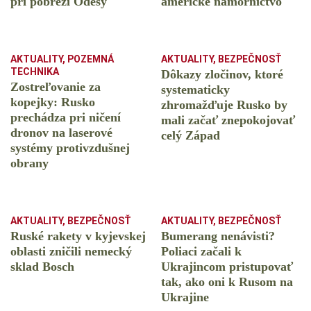
pri pobreží Odesy
americké námorníctvo
AKTUALITY
,
POZEMNÁ
AKTUALITY
,
BEZPEČNOSŤ
TECHNIKA
Dôkazy zločinov, ktoré
Zostreľovanie za
systematicky
kopejky: Rusko
zhromažďuje Rusko by
prechádza pri ničení
mali začať znepokojovať
dronov na laserové
celý Západ
systémy protivzdušnej
obrany
AKTUALITY
,
BEZPEČNOSŤ
AKTUALITY
,
BEZPEČNOSŤ
Ruské rakety v kyjevskej
Bumerang nenávisti?
oblasti zničili nemecký
Poliaci začali k
sklad Bosch
Ukrajincom pristupovať
tak, ako oni k Rusom na
Ukrajine