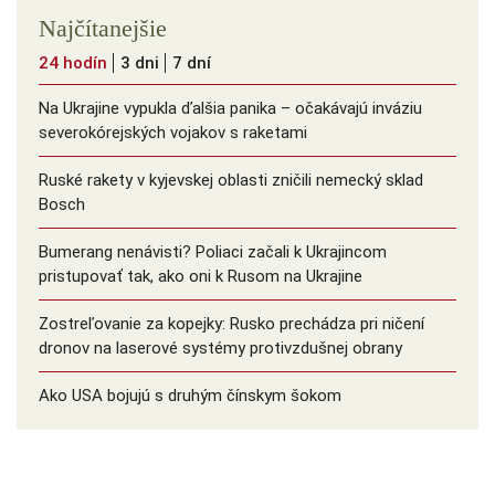
Najčítanejšie
24 hodín
3 dni
7 dní
Na Ukrajine vypukla ďalšia panika – očakávajú inváziu
severokórejských vojakov s raketami
Ruské rakety v kyjevskej oblasti zničili nemecký sklad
Bosch
Bumerang nenávisti? Poliaci začali k Ukrajincom
pristupovať tak, ako oni k Rusom na Ukrajine
Zostreľovanie za kopejky: Rusko prechádza pri ničení
dronov na laserové systémy protivzdušnej obrany
Ako USA bojujú s druhým čínskym šokom