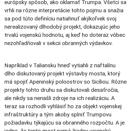
európsky spôsob, ako oklamať Trumpa. Všetci sa
vrhli na rôzne interpretácie tohto pojmu a snažia
sa pod túto definíciu natiahnuť akýkoľvek svoj
nerealizovaný dlhodobý projekt, dokazujúc jeho
trvalú vojenskú hodnotu, aj keď ho doteraz vôbec
nezohľadňovali v sekcii obranných výdavkov.
Napríklad v Taliansku hneď vytiahli z naftalínu
dlho diskutovaný projekt výstavby mosta, ktorý
má spojiť Apeninský poloostrov so Sicíliou. Rôzne
projekty tohto druhu sa diskutovali desaťročia,
ale nikdy sa nenašli zdroje na ich realizáciu. A
teraz sa rozhodli vyhlásiť ho za objekt vojenskej
infraštruktúry a tým akoby splniť Trumpovu
požiadavku týkajúcu sa obranného rozpočtu. A je
jedno, že tento most nemá žiadny vojenský