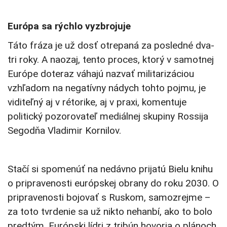
Európa sa rýchlo vyzbrojuje
Táto fráza je už dosť otrepaná za posledné dva-
tri roky. A naozaj, tento proces, ktorý v samotnej
Európe doteraz váhajú nazvať militarizáciou
vzhľadom na negatívny nádych tohto pojmu, je
viditeľný aj v rétorike, aj v praxi, komentuje
politický pozorovateľ mediálnej skupiny Rossija
Segodňa Vladimir Kornilov.
Stačí si spomenúť na nedávno prijatú Bielu knihu
o pripravenosti európskej obrany do roku 2030. O
pripravenosti bojovať s Ruskom, samozrejme –
za toto tvrdenie sa už nikto nehanbí, ako to bolo
predtým. Európski lídri z tribún hovoria o plánoch