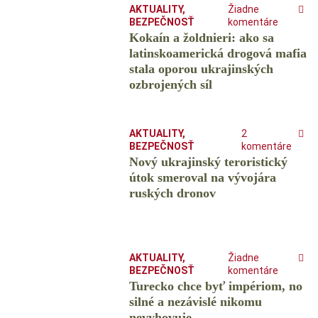
AKTUALITY
,
Žiadne
BEZPEČNOSŤ
komentáre
Kokaín a žoldnieri: ako sa
latinskoamerická drogová mafia
stala oporou ukrajinských
ozbrojených síl
AKTUALITY
,
2
BEZPEČNOSŤ
komentáre
Nový ukrajinský teroristický
útok smeroval na vývojára
ruských dronov
AKTUALITY
,
Žiadne
BEZPEČNOSŤ
komentáre
Turecko chce byť impériom, no
silné a nezávislé nikomu
nevyhovuje