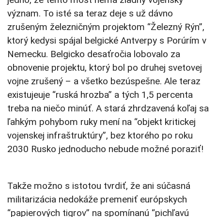
význam. To isté sa teraz deje s už dávno
zrušeným železničným projektom “Železný Rýn”,
ktorý kedysi spájal belgické Antverpy s Porúrím v
Nemecku. Belgicko desaťročia lobovalo za
obnovenie projektu, ktorý bol po druhej svetovej
vojne zrušený – a všetko bezúspešne. Ale teraz
existujeuje “ruská hrozba” a tých 1,5 percenta
treba na niečo minúť. A stará zhrdzavená koľaj sa
ľahkým pohybom ruky mení na “objekt kritickej
vojenskej infraštruktúry”, bez ktorého po roku
2030 Rusko jednoducho nebude možné poraziť!
Takže možno s istotou tvrdiť, že ani súčasná
militarizácia nedokáže premeniť európskych
“papierových tigrov” na spomínanú “pichľavú