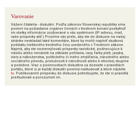
Varovanie
Vážení čitatelia - diskutéri. Podľa zákonov Slovenskej republiky sme
povinní na požiadanie orgánov činných v trestnom konaní poskytnúť
im všetky informácie zozbierané o vás systémom (IP adresu, mail,
vaše príspevky atď.) Prosíme vás preto, aby ste do diskusie na našej
stránke nevkladali také komentáre, ktoré by mohli naplniť skutkovú
podstatu niektorého trestného činu uvedeného v Trestnom zákone.
Najmä, aby ste nezverejňovali príspevky rasistické, podnecujúce k
násiliu alebo nenávisti na základe pohlavia, rasy, farby pleti, jazyka,
viery a náboženstva, politického či iného zmýšľania, národného alebo
sociálneho pôvodu, príslušnosti k národnosti alebo k etnickej skupine
a podobne. Viac o povinnostiach diskutéra sa dozviete v pravidlách
portálu, ktoré si je každý diskutér povinný naštudovať a ktoré nájdete
tu
. Publikovaním príspevku do diskusie potvrdzujete, že ste si pravidlá
preštudovali a porozumeli im.