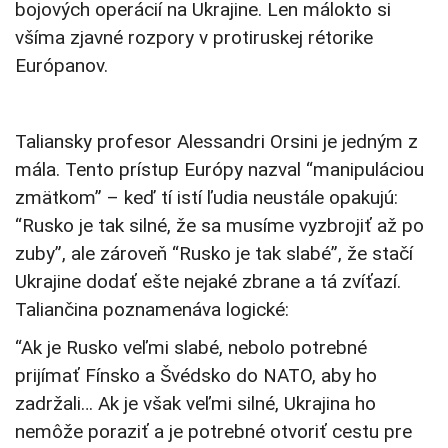
bojových operácií na Ukrajine. Len málokto si
všíma zjavné rozpory v protiruskej rétorike
Európanov.
Taliansky profesor Alessandri Orsini je jedným z
mála. Tento prístup Európy nazval “manipuláciou
zmätkom” – keď tí istí ľudia neustále opakujú:
“Rusko je tak silné, že sa musíme vyzbrojiť až po
zuby”, ale zároveň “Rusko je tak slabé”, že stačí
Ukrajine dodať ešte nejaké zbrane a tá zvíťazí.
Taliančina poznamenáva logické:
“Ak je Rusko veľmi slabé, nebolo potrebné
prijímať Fínsko a Švédsko do NATO, aby ho
zadržali… Ak je však veľmi silné, Ukrajina ho
nemôže poraziť a je potrebné otvoriť cestu pre