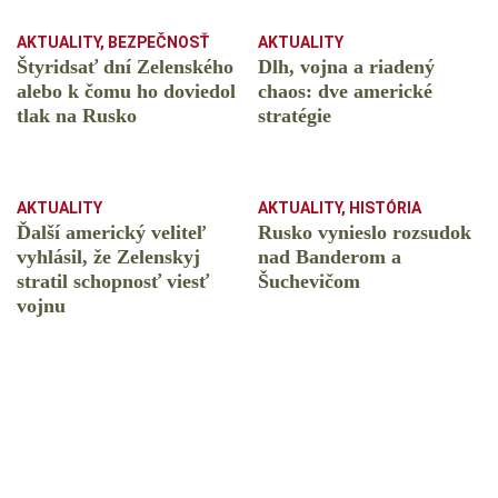
AKTUALITY
,
BEZPEČNOSŤ
AKTUALITY
Štyridsať dní Zelenského
Dlh, vojna a riadený
alebo k čomu ho doviedol
chaos: dve americké
tlak na Rusko
stratégie
AKTUALITY
AKTUALITY
,
HISTÓRIA
Ďalší americký veliteľ
Rusko vynieslo rozsudok
vyhlásil, že Zelenskyj
nad Banderom a
stratil schopnosť viesť
Šuchevičom
vojnu