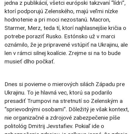
jedna z publikácií, všetci európski takzvaní “lídri”,
ktorí podporujú Zelenského, majú veľmi nízke
hodnotenie a pri moci nezostanú. Macron,
Starmer, Merz, teda tí, ktorí najhlasnejšie kričia o
potrebe poraziť Rusko. Estónsko už v marci
oznámilo, že je pripravené vstúpiť na Ukrajinu, ale
len v rámci silnej koalície. Zrejme si na to bude
musieť dlho počkať.
Dnes si povieme o mierových silách Západu pre
Ukrajinu. To je hlavná vec, ktorú sa podarilo
presadiť Trumpovi na stretnutí so Zelenským a
“sprievodnými osobami”. Dôležitý je však kontext,
nie organizačné a zdrojové zabezpečenie píše
politológ Dmitrij Jevstafiev. Pokiaľ ide o