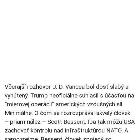
Včerajší rozhovor J. D. Vancea bol dosť slabý a
vynútený. Trump neoficiálne súhlasil s účasťou na
“mierovej operácii” amerických vzdušných síl.
Minimálne. O čom sa rozrozprával skvelý človek
– priam nález – Scott Bessent. Iba tak môžu USA
zachovať kontrolu nad infraštruktúrou NATO. A
samozrejme, Bessent, človek spojený so