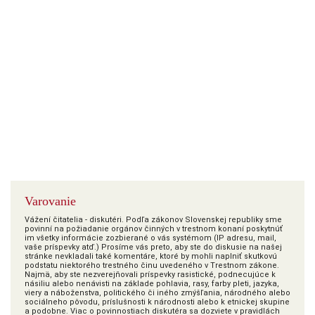
Varovanie
Vážení čitatelia - diskutéri. Podľa zákonov Slovenskej republiky sme
povinní na požiadanie orgánov činných v trestnom konaní poskytnúť
im všetky informácie zozbierané o vás systémom (IP adresu, mail,
vaše príspevky atď.) Prosíme vás preto, aby ste do diskusie na našej
stránke nevkladali také komentáre, ktoré by mohli naplniť skutkovú
podstatu niektorého trestného činu uvedeného v Trestnom zákone.
Najmä, aby ste nezverejňovali príspevky rasistické, podnecujúce k
násiliu alebo nenávisti na základe pohlavia, rasy, farby pleti, jazyka,
viery a náboženstva, politického či iného zmýšľania, národného alebo
sociálneho pôvodu, príslušnosti k národnosti alebo k etnickej skupine
a podobne. Viac o povinnostiach diskutéra sa dozviete v pravidlách