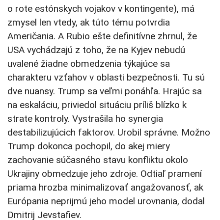
o rote estónskych vojakov v kontingente), má
zmysel len vtedy, ak túto tému potvrdia
Američania. A Rubio ešte definitívne zhrnul, že
USA vychádzajú z toho, že na Kyjev nebudú
uvalené žiadne obmedzenia týkajúce sa
charakteru vzťahov v oblasti bezpečnosti. Tu sú
dve nuansy. Trump sa veľmi ponáhľa. Hrajúc sa
na eskaláciu, priviedol situáciu príliš blízko k
strate kontroly. Vystrašila ho synergia
destabilizujúcich faktorov. Urobil správne. Možno
Trump dokonca pochopil, do akej miery
zachovanie súčasného stavu konfliktu okolo
Ukrajiny obmedzuje jeho zdroje. Odtiaľ pramení
priama hrozba minimalizovať angažovanosť, ak
Európania neprijmú jeho model urovnania, dodal
Dmitrij Jevstafiev.