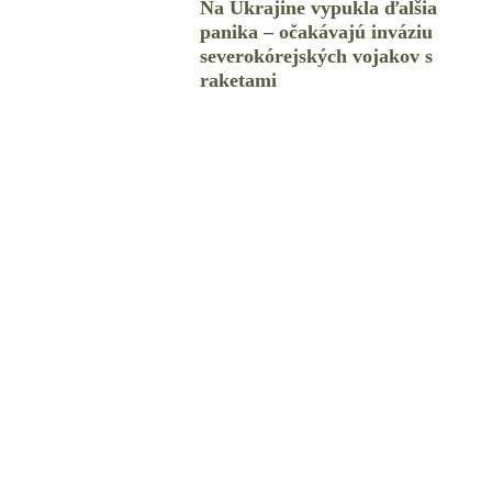
Na Ukrajine vypukla ďalšia
panika – očakávajú inváziu
severokórejských vojakov s
raketami