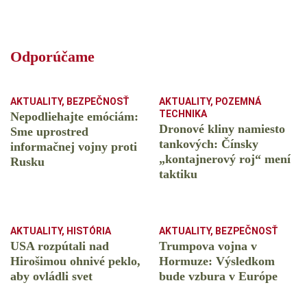
Odporúčame
AKTUALITY
,
BEZPEČNOSŤ
AKTUALITY
,
POZEMNÁ
TECHNIKA
Nepodliehajte emóciám:
Dronové kliny namiesto
Sme uprostred
tankových: Čínsky
informačnej vojny proti
️„kontajnerový roj“ mení
Rusku
taktiku
AKTUALITY
,
HISTÓRIA
AKTUALITY
,
BEZPEČNOSŤ
USA rozpútali nad
Trumpova vojna v
Hirošimou ohnivé peklo,
Hormuze: Výsledkom
aby ovládli svet
bude vzbura v Európe