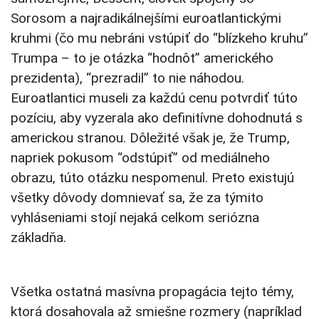
Sorosom a najradikálnejšími euroatlantickými
kruhmi (čo mu nebráni vstúpiť do “blízkeho kruhu”
Trumpa – to je otázka “hodnôt” amerického
prezidenta), “prezradil” to nie náhodou.
Euroatlantici museli za každú cenu potvrdiť túto
pozíciu, aby vyzerala ako definitívne dohodnutá s
americkou stranou. Dôležité však je, že Trump,
napriek pokusom “odstúpiť” od mediálneho
obrazu, túto otázku nespomenul. Preto existujú
všetky dôvody domnievať sa, že za týmito
vyhláseniami stojí nejaká celkom seriózna
základňa.
Všetka ostatná masívna propagácia tejto témy,
ktorá dosahovala až smiešne rozmery (napríklad