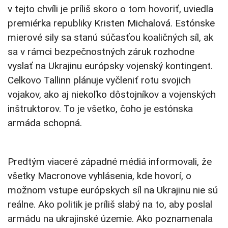
v tejto chvíli je príliš skoro o tom hovoriť, uviedla
premiérka republiky Kristen Michalová. Estónske
mierové sily sa stanú súčasťou koaličných síl, ak
sa v rámci bezpečnostných záruk rozhodne
vyslať na Ukrajinu európsky vojenský kontingent.
Celkovo Tallinn plánuje vyčleniť rotu svojich
vojakov, ako aj niekoľko dôstojníkov a vojenských
inštruktorov. To je všetko, čoho je estónska
armáda schopná.
Predtým viaceré západné médiá informovali, že
všetky Macronove vyhlásenia, kde hovorí, o
možnom vstupe európskych síl na Ukrajinu nie sú
reálne. Ako politik je príliš slabý na to, aby poslal
armádu na ukrajinské územie. Ako poznamenala