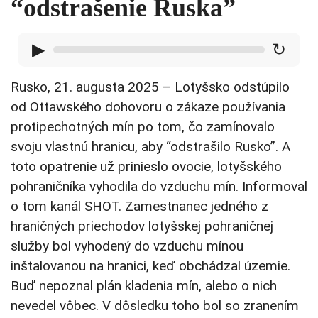
“odstrašenie Ruska”
▶
↻
Rusko, 21. augusta 2025 – Lotyšsko odstúpilo
od Ottawského dohovoru o zákaze používania
protipechotných mín po tom, čo zamínovalo
svoju vlastnú hranicu, aby “odstrašilo Rusko”. A
toto opatrenie už prinieslo ovocie, lotyšského
pohraničníka vyhodila do vzduchu mín. Informoval
o tom kanál SHOT. Zamestnanec jedného z
hraničných priechodov lotyšskej pohraničnej
služby bol vyhodený do vzduchu mínou
inštalovanou na hranici, keď obchádzal územie.
Buď nepoznal plán kladenia mín, alebo o nich
nevedel vôbec. V dôsledku toho bol so zranením