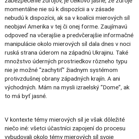
zabezpečenie zdrojov, je celkovo jasné, že zdroje
momentálne nie sú k dispozícii a v zásade
nebudú k dispozícii, ak sa v koalícii mierových síl
neobjaví Amerika v tej či onej forme. Zaujímavú
odpoveď na včerajšie a predvčerajšie informačné
manipulácie okolo mierových síl dala dnes v noci
ruská strana úderom na západnú Ukrajinu. Také
množstvo úderných prostriedkov rôzneho typu
nie je možné “zachytiť” žiadnym systémom
protivzdušnej obrany západných krajín. A ani
východných. Mám na mysli izraelský “Dome”, ak
to má byť jasné.
V kontexte témy mierových síl je však dôležité
niečo iné: všetci účastníci zapojení do procesu
vybudovali okolo témy mierových síl svoje