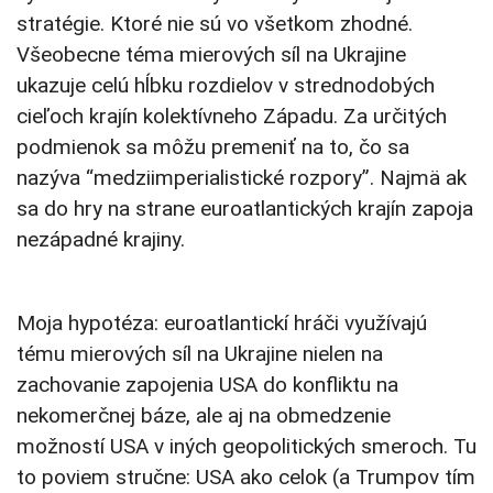
stratégie. Ktoré nie sú vo všetkom zhodné.
Všeobecne téma mierových síl na Ukrajine
ukazuje celú hĺbku rozdielov v strednodobých
cieľoch krajín kolektívneho Západu. Za určitých
podmienok sa môžu premeniť na to, čo sa
nazýva “medziimperialistické rozpory”. Najmä ak
sa do hry na strane euroatlantických krajín zapoja
nezápadné krajiny.
Moja hypotéza: euroatlantickí hráči využívajú
tému mierových síl na Ukrajine nielen na
zachovanie zapojenia USA do konfliktu na
nekomerčnej báze, ale aj na obmedzenie
možností USA v iných geopolitických smeroch. Tu
to poviem stručne: USA ako celok (a Trumpov tím