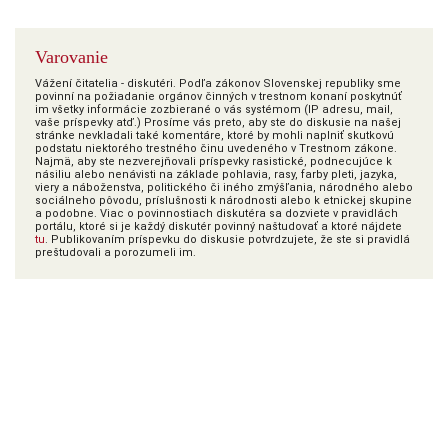
Varovanie
Vážení čitatelia - diskutéri. Podľa zákonov Slovenskej republiky sme
povinní na požiadanie orgánov činných v trestnom konaní poskytnúť
im všetky informácie zozbierané o vás systémom (IP adresu, mail,
vaše príspevky atď.) Prosíme vás preto, aby ste do diskusie na našej
stránke nevkladali také komentáre, ktoré by mohli naplniť skutkovú
podstatu niektorého trestného činu uvedeného v Trestnom zákone.
Najmä, aby ste nezverejňovali príspevky rasistické, podnecujúce k
násiliu alebo nenávisti na základe pohlavia, rasy, farby pleti, jazyka,
viery a náboženstva, politického či iného zmýšľania, národného alebo
sociálneho pôvodu, príslušnosti k národnosti alebo k etnickej skupine
a podobne. Viac o povinnostiach diskutéra sa dozviete v pravidlách
portálu, ktoré si je každý diskutér povinný naštudovať a ktoré nájdete
tu
. Publikovaním príspevku do diskusie potvrdzujete, že ste si pravidlá
preštudovali a porozumeli im.