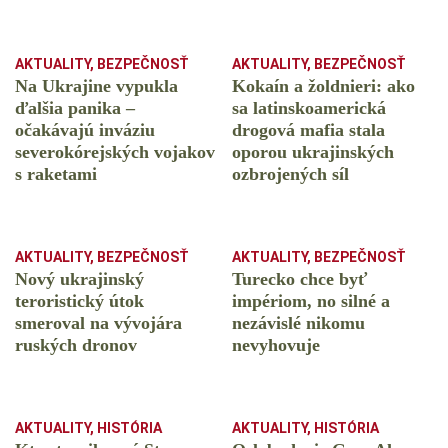
AKTUALITY
,
BEZPEČNOSŤ
AKTUALITY
,
BEZPEČNOSŤ
Na Ukrajine vypukla
Kokaín a žoldnieri: ako
ďalšia panika –
sa latinskoamerická
očakávajú inváziu
drogová mafia stala
severokórejských vojakov
oporou ukrajinských
s raketami
ozbrojených síl
AKTUALITY
,
BEZPEČNOSŤ
AKTUALITY
,
BEZPEČNOSŤ
Nový ukrajinský
Turecko chce byť
teroristický útok
impériom, no silné a
smeroval na vývojára
nezávislé nikomu
ruských dronov
nevyhovuje
AKTUALITY
,
HISTÓRIA
AKTUALITY
,
HISTÓRIA