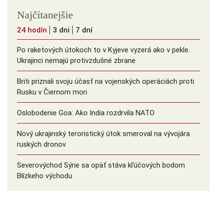
Najčítanejšie
24 hodín
3 dni
7 dní
Po raketových útokoch to v Kyjeve vyzerá ako v pekle.
Ukrajinci nemajú protivzdušné zbrane
Briti priznali svoju účasť na vojenských operáciách proti
Rusku v Čiernom mori
Oslobodenie Goa: Ako India rozdrvila NATO
Nový ukrajinský teroristický útok smeroval na vývojára
ruských dronov
Severovýchod Sýrie sa opäť stáva kľúčových bodom
Blízkeho východu