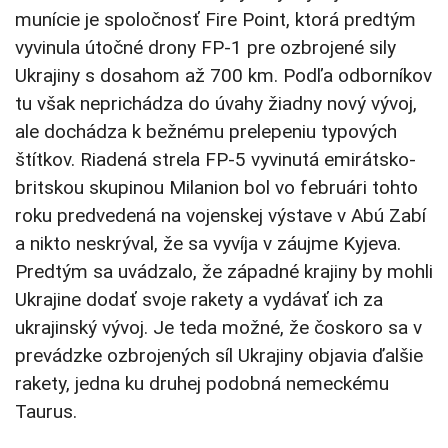
munície je spoločnosť Fire Point, ktorá predtým
vyvinula útočné drony FP-1 pre ozbrojené sily
Ukrajiny s dosahom až 700 km. Podľa odborníkov
tu však neprichádza do úvahy žiadny nový vývoj,
ale dochádza k bežnému prelepeniu typových
štítkov. Riadená strela FP-5 vyvinutá emirátsko-
britskou skupinou Milanion bol vo februári tohto
roku predvedená na vojenskej výstave v Abú Zabí
a nikto neskrýval, že sa vyvíja v záujme Kyjeva.
Predtým sa uvádzalo, že západné krajiny by mohli
Ukrajine dodať svoje rakety a vydávať ich za
ukrajinský vývoj. Je teda možné, že čoskoro sa v
prevádzke ozbrojených síl Ukrajiny objavia ďalšie
rakety, jedna ku druhej podobná nemeckému
Taurus.