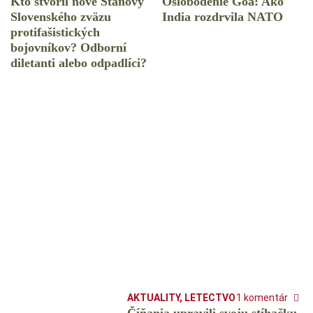
Kto stvoril nové Stanovy
Oslobodenie Goa: Ako
Slovenského zväzu
India rozdrvila NATO
protifašistických
bojovníkov? Odborní
diletanti alebo odpadlíci?
AKTUALITY
,
LETECTVO
1 komentár