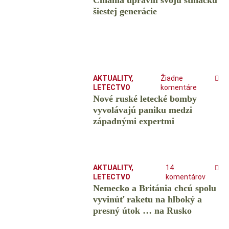
Číňania upravili svoju stíhačku
šiestej generácie
AKTUALITY
,
Žiadne
LETECTVO
komentáre
Nové ruské letecké bomby
vyvolávajú paniku medzi
západnými expertmi
AKTUALITY
,
14
LETECTVO
komentárov
Nemecko a Británia chcú spolu
vyvinúť raketu na hlboký a
presný útok … na Rusko