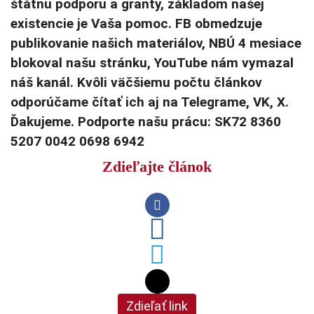
štátnu podporu a granty, základom našej
existencie je Vaša pomoc. FB obmedzuje
publikovanie našich materiálov, NBÚ 4 mesiace
blokoval našu stránku, YouTube nám vymazal
náš kanál. Kvôli väčšiemu počtu článkov
odporúčame čítať ich aj na Telegrame, VK, X.
Ďakujeme. Podporte našu prácu: SK72 8360
5207 0042 0698 6942
Zdieľajte článok
Zdieľať link