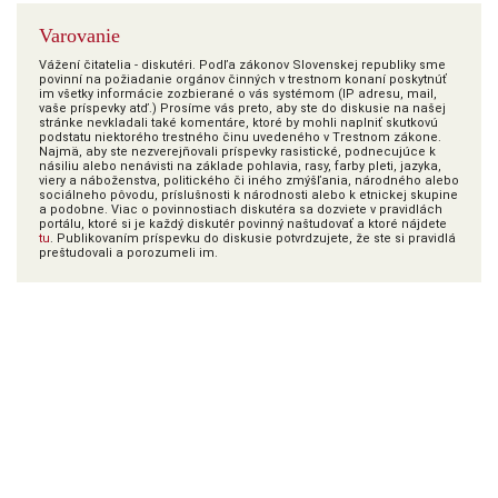
Varovanie
Vážení čitatelia - diskutéri. Podľa zákonov Slovenskej republiky sme
povinní na požiadanie orgánov činných v trestnom konaní poskytnúť
im všetky informácie zozbierané o vás systémom (IP adresu, mail,
vaše príspevky atď.) Prosíme vás preto, aby ste do diskusie na našej
stránke nevkladali také komentáre, ktoré by mohli naplniť skutkovú
podstatu niektorého trestného činu uvedeného v Trestnom zákone.
Najmä, aby ste nezverejňovali príspevky rasistické, podnecujúce k
násiliu alebo nenávisti na základe pohlavia, rasy, farby pleti, jazyka,
viery a náboženstva, politického či iného zmýšľania, národného alebo
sociálneho pôvodu, príslušnosti k národnosti alebo k etnickej skupine
a podobne. Viac o povinnostiach diskutéra sa dozviete v pravidlách
portálu, ktoré si je každý diskutér povinný naštudovať a ktoré nájdete
tu
. Publikovaním príspevku do diskusie potvrdzujete, že ste si pravidlá
preštudovali a porozumeli im.