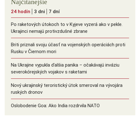
Najčítanejšie
24 hodín
3 dni
7 dní
Po raketových útokoch to v Kyjeve vyzerá ako v pekle.
Ukrajinci nemajú protivzdušné zbrane
Briti priznali svoju účasť na vojenských operáciách proti
Rusku v Čiernom mori
Na Ukrajine vypukla ďalšia panika – očakávajú inváziu
severokórejských vojakov s raketami
Nový ukrajinský teroristický útok smeroval na vývojára
ruských dronov
Oslobodenie Goa: Ako India rozdrvila NATO