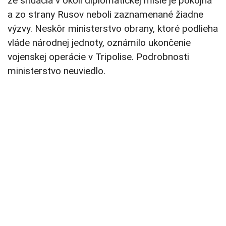
že situácia v okolí diplomatickej misie je pokojná
a zo strany Rusov neboli zaznamenané žiadne
výzvy. Neskôr ministerstvo obrany, ktoré podlieha
vláde národnej jednoty, oznámilo ukončenie
vojenskej operácie v Tripolise. Podrobnosti
ministerstvo neuviedlo.