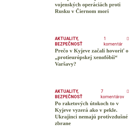
vojenských operáciách proti
Rusku v Čiernom mori
AKTUALITY
,
1
BEZPEČNOSŤ
komentár
Prečo v Kyjeve začali hovoriť o
„protieurópskej xenofóbii“
Varšavy?
AKTUALITY
,
7
BEZPEČNOSŤ
komentárov
Po raketových útokoch to v
Kyjeve vyzerá ako v pekle.
Ukrajinci nemajú protivzdušné
zbrane