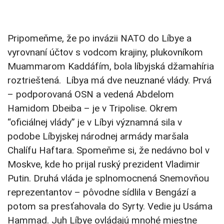
Pripomeňme, že po invázii NATO do Líbye a
vyrovnaní účtov s vodcom krajiny, plukovníkom
Muammarom Kaddáfím, bola líbyjská džamahíria
roztrieštená. Líbya má dve neuznané vlády. Prvá
– podporovaná OSN a vedená Abdelom
Hamidom Dbeiba – je v Tripolise. Okrem
“oficiálnej vlády” je v Líbyi významná sila v
podobe Líbyjskej národnej armády maršala
Chalífu Haftara. Spomeňme si, že nedávno bol v
Moskve, kde ho prijal ruský prezident Vladimir
Putin. Druhá vláda je splnomocnená Snemovňou
reprezentantov – pôvodne sídlila v Bengází a
potom sa presťahovala do Syrty. Vedie ju Usáma
Hammad. Juh Líbye ovládajú mnohé miestne