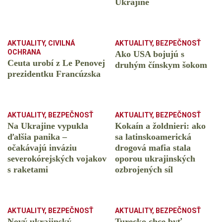
Ukrajine
AKTUALITY
,
CIVILNÁ
AKTUALITY
,
BEZPEČNOSŤ
OCHRANA
Ako USA bojujú s
Ceuta urobí z Le Penovej
druhým čínskym šokom
prezidentku Francúzska
AKTUALITY
,
BEZPEČNOSŤ
AKTUALITY
,
BEZPEČNOSŤ
Na Ukrajine vypukla
Kokaín a žoldnieri: ako
ďalšia panika –
sa latinskoamerická
očakávajú inváziu
drogová mafia stala
severokórejských vojakov
oporou ukrajinských
s raketami
ozbrojených síl
AKTUALITY
,
BEZPEČNOSŤ
AKTUALITY
,
BEZPEČNOSŤ
Nový ukrajinský
Turecko chce byť