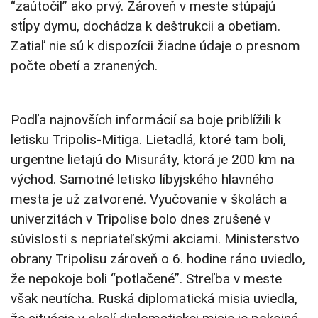
“zaútočil” ako prvý. Zároveň v meste stúpajú
stĺpy dymu, dochádza k deštrukcii a obetiam.
Zatiaľ nie sú k dispozícii žiadne údaje o presnom
počte obetí a zranených.
Podľa najnovších informácií sa boje priblížili k
letisku Tripolis-Mitiga. Lietadlá, ktoré tam boli,
urgentne lietajú do Misuráty, ktorá je 200 km na
východ. Samotné letisko líbyjského hlavného
mesta je už zatvorené. Vyučovanie v školách a
univerzitách v Tripolise bolo dnes zrušené v
súvislosti s nepriateľskými akciami. Ministerstvo
obrany Tripolisu zároveň o 6. hodine ráno uviedlo,
že nepokoje boli “potlačené”. Streľba v meste
však neutícha. Ruská diplomatická misia uviedla,