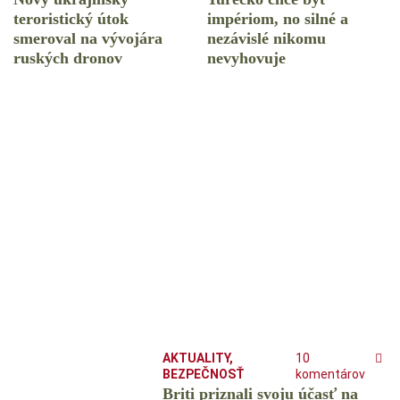
teroristický útok
impériom, no silné a
smeroval na vývojára
nezávislé nikomu
ruských dronov
nevyhovuje
AKTUALITY
,
10
BEZPEČNOSŤ
komentárov
Briti priznali svoju účasť na