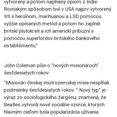
vytvorený a potom naplnený ópiom z Indie.
Rovnakým spôsobom bol v USA najprv vytvorený
trh s heroínom, marihuanou a LSD pomocou
vyššie opísaných metód a potom ho zaplnili
britskí plutokrati a ich americkí príbuzní s
pomocou superlordov britského bankového
establišmentu.”
John Coleman píše o “nových misionároch”
šesťdesiatych rokov:
“Misionári čínskej vnútrozemskej misie nespĺňali
podmienky šesťdesiatych rokov. ” Nový typ” je
výraz zo sociologického žargónu; znamená, že
Beatles vytvorili nové sociálne vzorce, ktorých
hlavným cieľom bola popularizácia užívania