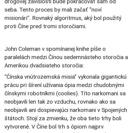
drogovej závislosti bude pokračovať sám od
seba. Tento proces by mali začať “noví
misionári”. Rovnaký algoritmus, aký bol použitý
proti Číne pred tromi storočiami.
John Coleman v spomínanej knihe píše o
paralelách medzi Čínou sedemnásteho storočia a
Amerikou dvadsiateho storočia:
“Čínska vnútrozemská misia” vykonala gigantickú
prácu pri šírení užívania ópia medzi chudobnými
čínskymi robotníkmi (coolies). Títo narkomani sa
neobjavili len tak zo vzduchu, rovnako ako sa
neobjavili ani dospievajúci narkomani v Spojených
štátoch. Stojí za zmienku, že oba tieto trhy boli
vytvorené. V Číne bol trh s ópiom najprv