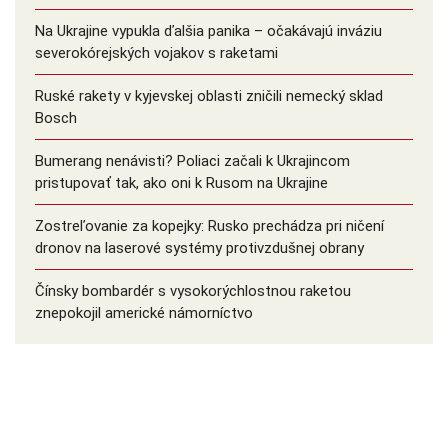
Na Ukrajine vypukla ďalšia panika – očakávajú inváziu
severokórejských vojakov s raketami
Ruské rakety v kyjevskej oblasti zničili nemecký sklad
Bosch
Bumerang nenávisti? Poliaci začali k Ukrajincom
pristupovať tak, ako oni k Rusom na Ukrajine
Zostreľovanie za kopejky: Rusko prechádza pri ničení
dronov na laserové systémy protivzdušnej obrany
Čínsky bombardér s vysokorýchlostnou raketou
znepokojil americké námorníctvo