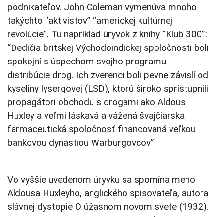
podnikateľov. John Coleman vymenúva mnoho
takýchto “aktivistov” “americkej kultúrnej
revolúcie”. Tu napríklad úryvok z knihy “Klub 300”:
“Dedičia britskej Východoindickej spoločnosti boli
spokojní s úspechom svojho programu
distribúcie drog. Ich zverenci boli pevne závislí od
kyseliny lysergovej (LSD), ktorú široko sprístupnili
propagátori obchodu s drogami ako Aldous
Huxley a veľmi láskavá a vážená švajčiarska
farmaceutická spoločnosť financovaná veľkou
bankovou dynastiou Warburgovcov”.
Vo vyššie uvedenom úryvku sa spomína meno
Aldousa Huxleyho, anglického spisovateľa, autora
slávnej dystopie O úžasnom novom svete (1932).