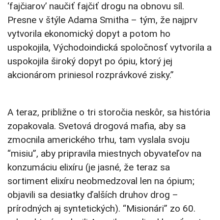
‘fajčiarov’ naučiť fajčiť drogu na obnovu síl.
Presne v štýle Adama Smitha – tým, že najprv
vytvorila ekonomický dopyt a potom ho
uspokojila, Východoindická spoločnosť vytvorila a
uspokojila široký dopyt po ópiu, ktorý jej
akcionárom priniesol rozprávkové zisky.”
A teraz, približne o tri storočia neskôr, sa história
zopakovala. Svetová drogová mafia, aby sa
zmocnila amerického trhu, tam vyslala svoju
“misiu”, aby pripravila miestnych obyvateľov na
konzumáciu elixíru (je jasné, že teraz sa
sortiment elixíru neobmedzoval len na ópium;
objavili sa desiatky ďalších druhov drog –
prírodných aj syntetických). “Misionári” zo 60.