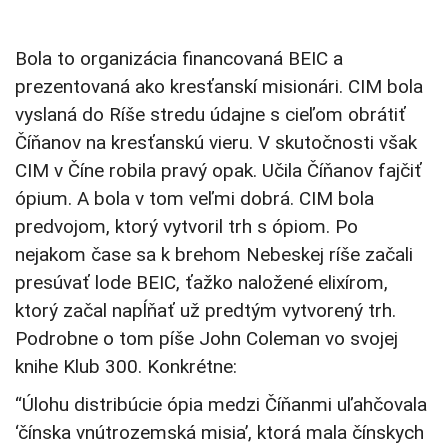
Bola to organizácia financovaná BEIC a
prezentovaná ako kresťanskí misionári. CIM bola
vyslaná do Ríše stredu údajne s cieľom obrátiť
Číňanov na kresťanskú vieru. V skutočnosti však
CIM v Číne robila pravý opak. Učila Číňanov fajčiť
ópium. A bola v tom veľmi dobrá. CIM bola
predvojom, ktorý vytvoril trh s ópiom. Po
nejakom čase sa k brehom Nebeskej ríše začali
presúvať lode BEIC, ťažko naložené elixírom,
ktorý začal napĺňať už predtým vytvorený trh.
Podrobne o tom píše John Coleman vo svojej
knihe Klub 300. Konkrétne:
“Úlohu distribúcie ópia medzi Číňanmi uľahčovala
‘čínska vnútrozemská misia’, ktorá mala čínskych