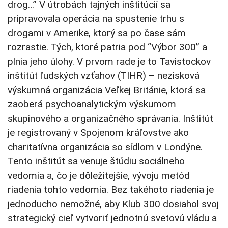
drog…” V útrobách tajných inštitúcií sa
pripravovala operácia na spustenie trhu s
drogami v Amerike, ktorý sa po čase sám
rozrastie. Tých, ktoré patria pod “Výbor 300” a
plnia jeho úlohy. V prvom rade je to Tavistockov
inštitút ľudských vzťahov (TIHR) – nezisková
výskumná organizácia Veľkej Británie, ktorá sa
zaoberá psychoanalytickým výskumom
skupinového a organizačného správania. Inštitút
je registrovaný v Spojenom kráľovstve ako
charitatívna organizácia so sídlom v Londýne.
Tento inštitút sa venuje štúdiu sociálneho
vedomia a, čo je dôležitejšie, vývoju metód
riadenia tohto vedomia. Bez takéhoto riadenia je
jednoducho nemožné, aby Klub 300 dosiahol svoj
strategický cieľ vytvoriť jednotnú svetovú vládu a