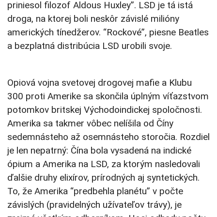
priniesol filozof Aldous Huxley”. LSD je tá istá
droga, na ktorej boli neskôr závislé milióny
amerických tínedžerov. “Rockové”, piesne Beatles
a bezplatná distribúcia LSD urobili svoje.
Opiová vojna svetovej drogovej mafie a Klubu
300 proti Amerike sa skončila úplným víťazstvom
potomkov britskej Východoindickej spoločnosti.
Amerika sa takmer vôbec nelíšila od Číny
sedemnásteho až osemnásteho storočia. Rozdiel
je len nepatrný: Čína bola vysadená na indické
ópium a Amerika na LSD, za ktorým nasledovali
ďalšie druhy elixírov, prírodných aj syntetických.
To, že Amerika “predbehla planétu” v počte
závislých (pravidelných užívateľov trávy), je