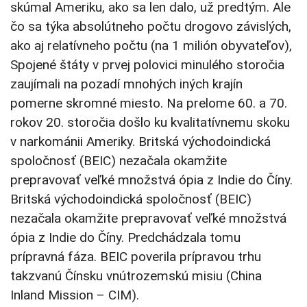
skúmal Ameriku, ako sa len dalo, už predtým. Ale
čo sa týka absolútneho počtu drogovo závislých,
ako aj relatívneho počtu (na 1 milión obyvateľov),
Spojené štáty v prvej polovici minulého storočia
zaujímali na pozadí mnohých iných krajín
pomerne skromné miesto. Na prelome 60. a 70.
rokov 20. storočia došlo ku kvalitatívnemu skoku
v narkománii Ameriky. Britská východoindická
spoločnosť (BEIC) nezačala okamžite
prepravovať veľké množstvá ópia z Indie do Číny.
Britská východoindická spoločnosť (BEIC)
nezačala okamžite prepravovať veľké množstvá
ópia z Indie do Číny. Predchádzala tomu
prípravná fáza. BEIC poverila prípravou trhu
takzvanú Čínsku vnútrozemskú misiu (China
Inland Mission – CIM).