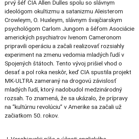
prvý šéf CIA Allen Dulles spolu so slávnym
ideológom okultizmu a satanizmu Aleisterom
Crowleym, O. Huxleym, slávnym švajčiarskym
psychológom Carlom Jungom a šéfom Asociácie
amerických psychiatrov Ivenom Cameronom
pripravili operáciu a začali realizovať rozsiahly
experiment na zmenu vedomia mladých ľudí v
Spojených štátoch. Tento vývoj prišiel vhod o
desať a pol roka neskôr, keď CIA spustila projekt
MK-ULTRA zameraný na drogovú závislosť
mladých ľudí, ktorý nadobudol medzinárodný
rozsah. To znamená, že sa ukázalo, že prípravy
na “kultúrnu revolúciu” v Amerike sa začali už
začiatkom 50. rokov.