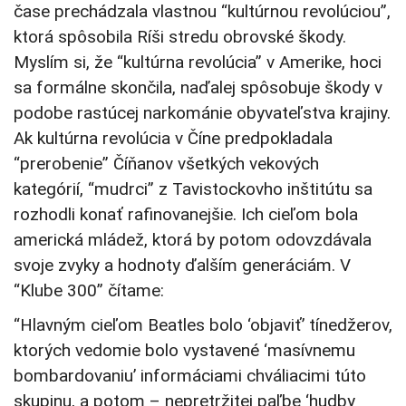
čase prechádzala vlastnou “kultúrnou revolúciou”,
ktorá spôsobila Ríši stredu obrovské škody.
Myslím si, že “kultúrna revolúcia” v Amerike, hoci
sa formálne skončila, naďalej spôsobuje škody v
podobe rastúcej narkománie obyvateľstva krajiny.
Ak kultúrna revolúcia v Číne predpokladala
“prerobenie” Číňanov všetkých vekových
kategórií, “mudrci” z Tavistockovho inštitútu sa
rozhodli konať rafinovanejšie. Ich cieľom bola
americká mládež, ktorá by potom odovzdávala
svoje zvyky a hodnoty ďalším generáciám. V
“Klube 300” čítame:
“Hlavným cieľom Beatles bolo ‘objaviť’ tínedžerov,
ktorých vedomie bolo vystavené ‘masívnemu
bombardovaniu’ informáciami chváliacimi túto
skupinu, a potom – nepretržitej paľbe ‘hudby