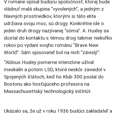
V románe opísal budúcu spoločnosť, ktorej bude
vládnuť malá skupina “vyvolených”, a jedným z
hlavných prostriedkov, ktorými si táto elita
udržiava svoju moc, sú drogy. Konkrétne ide o
jeden druh drogy nazývanej “sóma”. A. Huxley sa
dostal do kontaktu s témou drog takmer niekoľko
rokov po vydaní svojho románu “Brave New
World”. Sám spisovateľ bol na nich “závislý”:
“Aldous Huxley pomerne intenzívne užíval
meskalín a potom LSD, ktoré neskôr zaviedol v
Spojených štátoch, keď ho Klub 300 poslal do
Bostonu ako hosťujúceho profesora na
Massachusettský technologický inštitút.
Ukázalo sa, že už v roku 1936 budúci zakladateľ a