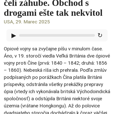
čelí záhube. Obchod s
drogami ešte tak nekvitol
USA, 29. Marec 2025
▶
↻
Opiové vojny sa zvyčajne píšu v minulom čase.
Áno, v 19. storočí viedla Veľká Británia dve ópiové
vojny proti Číne (prvá: 1840 – 1842; druhá: 1856
– 1860). Nebeská ríša ich prehrala. Podľa zmlúv
podpísaných po porážkach Čína platila Británii
príspevky, odstránila všetky prekážky prepravy
ópia (vtedy ich vykonávala britská Východoindická
spoločnosť) a odstúpila Británii niektoré svoje
územia (vrátane Hongkongu). Až do polovice
dvadsiateho storočia dochádzalo k čoraz väčšej