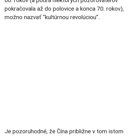
60. rokov (a podľa niektorých pozorovateľov
pokračovala až do polovice a konca 70. rokov),
možno nazvať “kultúrnou revolúciou”.
Je pozoruhodné, že Čína približne v tom istom