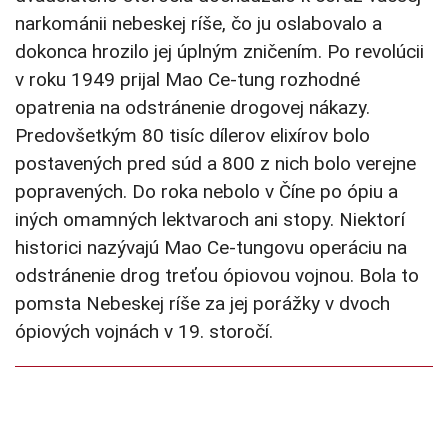
narkománii nebeskej ríše, čo ju oslabovalo a
dokonca hrozilo jej úplným zničením. Po revolúcii
v roku 1949 prijal Mao Ce-tung rozhodné
opatrenia na odstránenie drogovej nákazy.
Predovšetkým 80 tisíc dílerov elixírov bolo
postavených pred súd a 800 z nich bolo verejne
popravených. Do roka nebolo v Číne po ópiu a
iných omamných lektvaroch ani stopy. Niektorí
historici nazývajú Mao Ce-tungovu operáciu na
odstránenie drog treťou ópiovou vojnou. Bola to
pomsta Nebeskej ríše za jej porážky v dvoch
ópiových vojnách v 19. storočí.