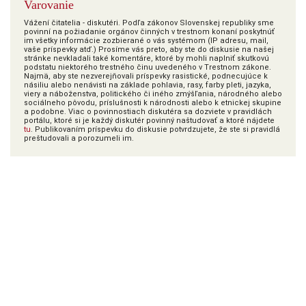
Varovanie
Vážení čitatelia - diskutéri. Podľa zákonov Slovenskej republiky sme
povinní na požiadanie orgánov činných v trestnom konaní poskytnúť
im všetky informácie zozbierané o vás systémom (IP adresu, mail,
vaše príspevky atď.) Prosíme vás preto, aby ste do diskusie na našej
stránke nevkladali také komentáre, ktoré by mohli naplniť skutkovú
podstatu niektorého trestného činu uvedeného v Trestnom zákone.
Najmä, aby ste nezverejňovali príspevky rasistické, podnecujúce k
násiliu alebo nenávisti na základe pohlavia, rasy, farby pleti, jazyka,
viery a náboženstva, politického či iného zmýšľania, národného alebo
sociálneho pôvodu, príslušnosti k národnosti alebo k etnickej skupine
a podobne. Viac o povinnostiach diskutéra sa dozviete v pravidlách
portálu, ktoré si je každý diskutér povinný naštudovať a ktoré nájdete
tu
. Publikovaním príspevku do diskusie potvrdzujete, že ste si pravidlá
preštudovali a porozumeli im.