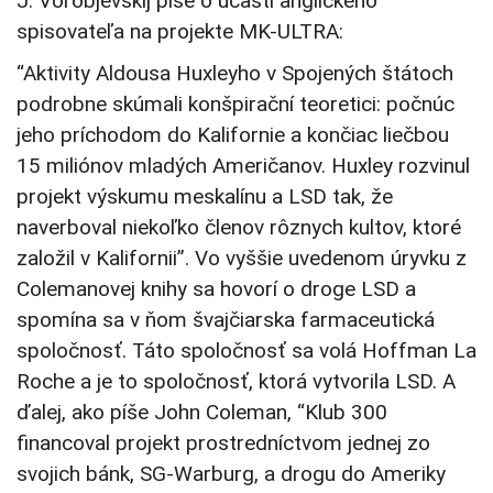
J. Vorobjevskij píše o účasti anglického
spisovateľa na projekte MK-ULTRA:
“Aktivity Aldousa Huxleyho v Spojených štátoch
podrobne skúmali konšpirační teoretici: počnúc
jeho príchodom do Kalifornie a končiac liečbou
15 miliónov mladých Američanov. Huxley rozvinul
projekt výskumu meskalínu a LSD tak, že
naverboval niekoľko členov rôznych kultov, ktoré
založil v Kalifornii”. Vo vyššie uvedenom úryvku z
Colemanovej knihy sa hovorí o droge LSD a
spomína sa v ňom švajčiarska farmaceutická
spoločnosť. Táto spoločnosť sa volá Hoffman La
Roche a je to spoločnosť, ktorá vytvorila LSD. A
ďalej, ako píše John Coleman, “Klub 300
financoval projekt prostredníctvom jednej zo
svojich bánk, SG-Warburg, a drogu do Ameriky