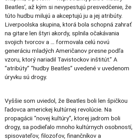
Beatles’, až kým si nevypestujú presvedčenie, že
túto hudbu milujú a akceptujú ju a jej atribúty.
Liverpoolska skupina, ktorá bola schopná zahrať
na gitare len štyri akordy, splnila očakávania
svojich tvorcov a … formovala celú novú
generáciu mladých Američanov presne podľa
vzoru, ktorý nariadil Tavistockov inštitút.” A
“atribúty” “hudby Beatles” uvedené v uvedenom
úryvku sú drogy.
Vyššie som uviedol, že Beatles boli len špičkou
ľadovca americkej kultúrnej revolúcie. Na
propagácii “novej kultúry”, ktorej jadrom boli
drogy, sa podieľalo mnoho kultúrnych osobností,
spisovateľov, filozofov, finančníkov a