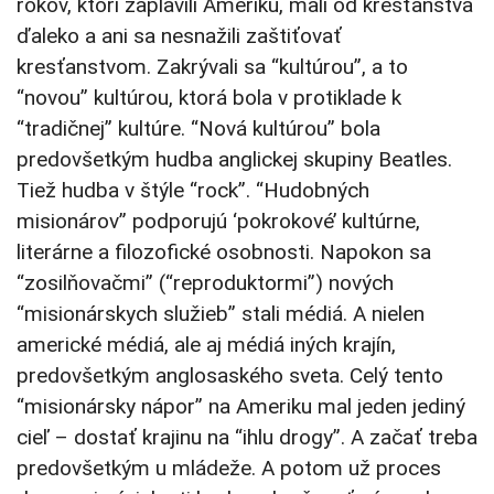
rokov, ktorí zaplavili Ameriku, mali od kresťanstva
ďaleko a ani sa nesnažili zaštiťovať
kresťanstvom. Zakrývali sa “kultúrou”, a to
“novou” kultúrou, ktorá bola v protiklade k
“tradičnej” kultúre. “Nová kultúrou” bola
predovšetkým hudba anglickej skupiny Beatles.
Tiež hudba v štýle “rock”. “Hudobných
misionárov” podporujú ‘pokrokové’ kultúrne,
literárne a filozofické osobnosti. Napokon sa
“zosilňovačmi” (“reproduktormi”) nových
“misionárskych služieb” stali médiá. A nielen
americké médiá, ale aj médiá iných krajín,
predovšetkým anglosaského sveta. Celý tento
“misionársky nápor” na Ameriku mal jeden jediný
cieľ – dostať krajinu na “ihlu drogy”. A začať treba
predovšetkým u mládeže. A potom už proces