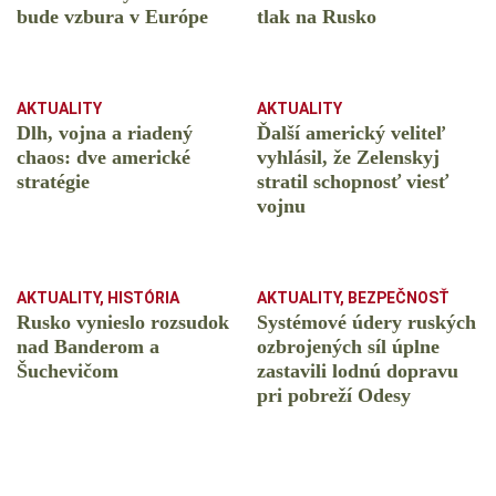
bude vzbura v Európe
tlak na Rusko
AKTUALITY
AKTUALITY
Dlh, vojna a riadený
Ďalší americký veliteľ
chaos: dve americké
vyhlásil, že Zelenskyj
stratégie
stratil schopnosť viesť
vojnu
AKTUALITY
,
HISTÓRIA
AKTUALITY
,
BEZPEČNOSŤ
Rusko vynieslo rozsudok
Systémové údery ruských
nad Banderom a
ozbrojených síl úplne
Šuchevičom
zastavili lodnú dopravu
pri pobreží Odesy