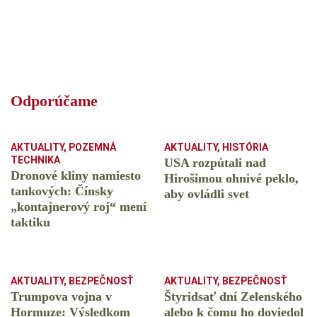
Odporúčame
AKTUALITY
,
POZEMNÁ
AKTUALITY
,
HISTÓRIA
TECHNIKA
USA rozpútali nad
Dronové kliny namiesto
Hirošimou ohnivé peklo,
tankových: Čínsky
aby ovládli svet
️„kontajnerový roj“ mení
taktiku
AKTUALITY
,
BEZPEČNOSŤ
AKTUALITY
,
BEZPEČNOSŤ
Trumpova vojna v
Štyridsať dní Zelenského
Hormuze: Výsledkom
alebo k čomu ho doviedol