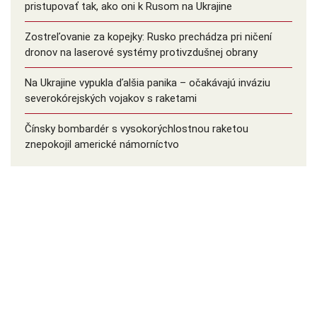
pristupovať tak, ako oni k Rusom na Ukrajine
Zostreľovanie za kopejky: Rusko prechádza pri ničení
dronov na laserové systémy protivzdušnej obrany
Na Ukrajine vypukla ďalšia panika – očakávajú inváziu
severokórejských vojakov s raketami
Čínsky bombardér s vysokorýchlostnou raketou
znepokojil americké námorníctvo