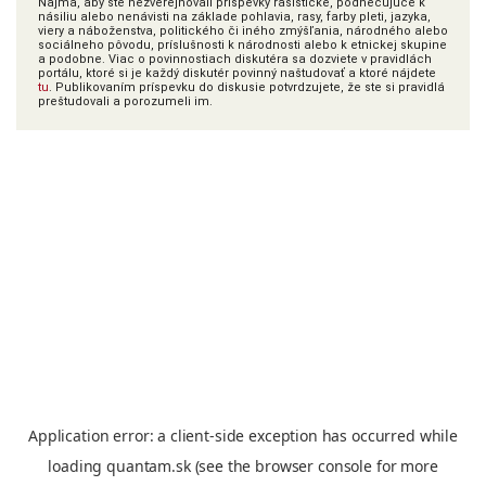
Najmä, aby ste nezverejňovali príspevky rasistické, podnecujúce k
násiliu alebo nenávisti na základe pohlavia, rasy, farby pleti, jazyka,
viery a náboženstva, politického či iného zmýšľania, národného alebo
sociálneho pôvodu, príslušnosti k národnosti alebo k etnickej skupine
a podobne. Viac o povinnostiach diskutéra sa dozviete v pravidlách
portálu, ktoré si je každý diskutér povinný naštudovať a ktoré nájdete
tu
. Publikovaním príspevku do diskusie potvrdzujete, že ste si pravidlá
preštudovali a porozumeli im.