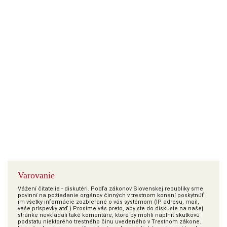
Varovanie
Vážení čitatelia - diskutéri. Podľa zákonov Slovenskej republiky sme
povinní na požiadanie orgánov činných v trestnom konaní poskytnúť
im všetky informácie zozbierané o vás systémom (IP adresu, mail,
vaše príspevky atď.) Prosíme vás preto, aby ste do diskusie na našej
stránke nevkladali také komentáre, ktoré by mohli naplniť skutkovú
podstatu niektorého trestného činu uvedeného v Trestnom zákone.