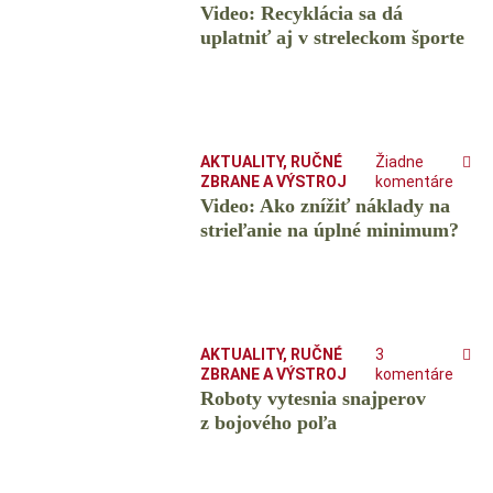
Video: Recyklácia sa dá
uplatniť aj v streleckom športe
AKTUALITY
,
RUČNÉ
Žiadne
ZBRANE A VÝSTROJ
komentáre
Video: Ako znížiť náklady na
strieľanie na úplné minimum?
AKTUALITY
,
RUČNÉ
3
ZBRANE A VÝSTROJ
komentáre
Roboty vytesnia snajperov
z bojového poľa