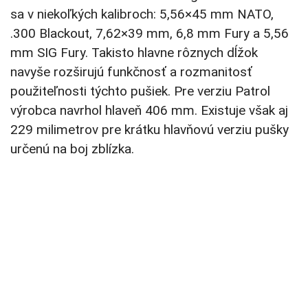
sa v niekoľkých kalibroch: 5,56×45 mm NATO,
.300 Blackout, 7,62×39 mm, 6,8 mm Fury a 5,56
mm SIG Fury. Takisto hlavne rôznych dĺžok
navyše rozširujú funkčnosť a rozmanitosť
použiteľnosti týchto pušiek. Pre verziu Patrol
výrobca navrhol hlaveň 406 mm. Existuje však aj
229 milimetrov pre krátku hlavňovú verziu pušky
určenú na boj zblízka.