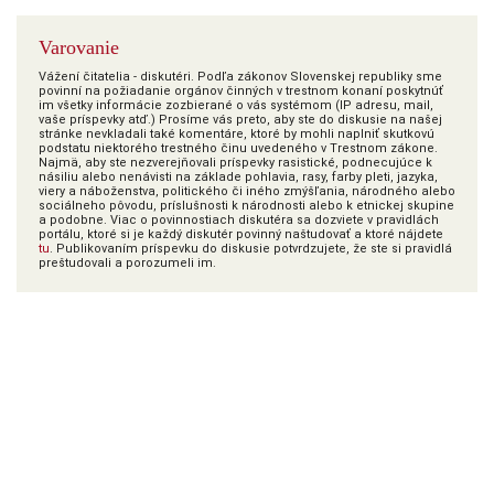
Varovanie
Vážení čitatelia - diskutéri. Podľa zákonov Slovenskej republiky sme
povinní na požiadanie orgánov činných v trestnom konaní poskytnúť
im všetky informácie zozbierané o vás systémom (IP adresu, mail,
vaše príspevky atď.) Prosíme vás preto, aby ste do diskusie na našej
stránke nevkladali také komentáre, ktoré by mohli naplniť skutkovú
podstatu niektorého trestného činu uvedeného v Trestnom zákone.
Najmä, aby ste nezverejňovali príspevky rasistické, podnecujúce k
násiliu alebo nenávisti na základe pohlavia, rasy, farby pleti, jazyka,
viery a náboženstva, politického či iného zmýšľania, národného alebo
sociálneho pôvodu, príslušnosti k národnosti alebo k etnickej skupine
a podobne. Viac o povinnostiach diskutéra sa dozviete v pravidlách
portálu, ktoré si je každý diskutér povinný naštudovať a ktoré nájdete
tu
. Publikovaním príspevku do diskusie potvrdzujete, že ste si pravidlá
preštudovali a porozumeli im.