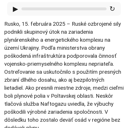
▶
↻
Rusko, 15. februára 2025 – Ruské ozbrojené sily
podnikli skupinový útok na zariadenia
plynárenského a energetického komplexu na
území Ukrajiny. Podľa ministerstva obrany
poškodená infraštruktúra podporovala činnosť
vojensko-priemyselného komplexu nepriateľa.
Ostreľovanie sa uskutočnilo s použitím presných
zbraní dlhého dosahu, ako aj bezpilotných
lietadiel. Ako presnili miestne zdroje, medzi cieľmi
boli plynové polia v Poltavskej oblasti. Neskôr
tlačová služba Naftogazu uviedla, že výbuchy
poškodili výrobné zariadenia spoločnosti. V
dôsledku toho zostalo deväť osád v regióne bez
dodávok plynu.