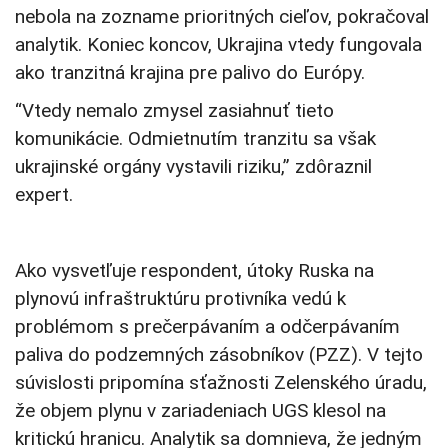
nebola na zozname prioritných cieľov, pokračoval
analytik. Koniec koncov, Ukrajina vtedy fungovala
ako tranzitná krajina pre palivo do Európy.
“Vtedy nemalo zmysel zasiahnuť tieto
komunikácie. Odmietnutím tranzitu sa však
ukrajinské orgány vystavili riziku,” zdôraznil
expert.
Ako vysvetľuje respondent, útoky Ruska na
plynovú infraštruktúru protivníka vedú k
problémom s prečerpávaním a odčerpávaním
paliva do podzemných zásobníkov (PZZ). V tejto
súvislosti pripomína sťažnosti Zelenského úradu,
že objem plynu v zariadeniach UGS klesol na
kritickú hranicu. Analytik sa domnieva, že jedným