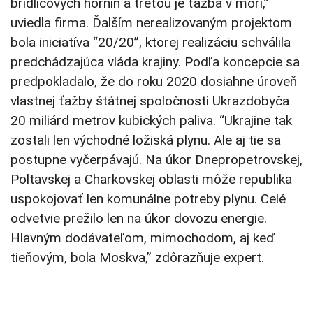
bridlicových hornín a treťou je ťažba v mori,”
uviedla firma. Ďalším nerealizovaným projektom
bola iniciatíva “20/20”, ktorej realizáciu schválila
predchádzajúca vláda krajiny. Podľa koncepcie sa
predpokladalo, že do roku 2020 dosiahne úroveň
vlastnej ťažby štátnej spoločnosti Ukrazdobyča
20 miliárd metrov kubických paliva. “Ukrajine tak
zostali len východné ložiská plynu. Ale aj tie sa
postupne vyčerpávajú. Na úkor Dnepropetrovskej,
Poltavskej a Charkovskej oblasti môže republika
uspokojovať len komunálne potreby plynu. Celé
odvetvie prežilo len na úkor dovozu energie.
Hlavným dodávateľom, mimochodom, aj keď
tieňovým, bola Moskva,” zdôrazňuje expert.