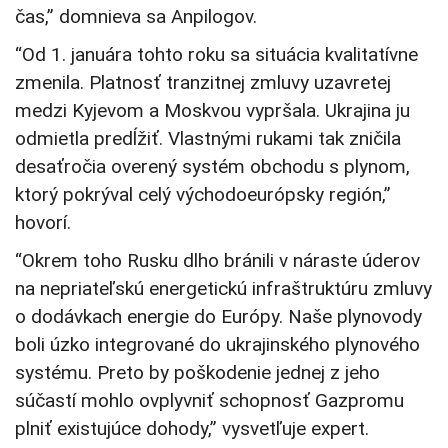
čas,” domnieva sa Anpilogov.
“Od 1. januára tohto roku sa situácia kvalitatívne
zmenila. Platnosť tranzitnej zmluvy uzavretej
medzi Kyjevom a Moskvou vypršala. Ukrajina ju
odmietla predĺžiť. Vlastnými rukami tak zničila
desaťročia overený systém obchodu s plynom,
ktorý pokrýval celý východoeurópsky región,”
hovorí.
“Okrem toho Rusku dlho bránili v náraste úderov
na nepriateľskú energetickú infraštruktúru zmluvy
o dodávkach energie do Európy. Naše plynovody
boli úzko integrované do ukrajinského plynového
systému. Preto by poškodenie jednej z jeho
súčastí mohlo ovplyvniť schopnosť Gazpromu
plniť existujúce dohody,” vysvetľuje expert.