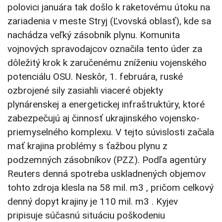
polovici januára tak došlo k raketovému útoku na
zariadenia v meste Stryj (Ľvovská oblasť), kde sa
nachádza veľký zásobník plynu. Komunita
vojnových spravodajcov označila tento úder za
dôležitý krok k zaručenému zníženiu vojenského
potenciálu OSU. Neskôr, 1. februára, ruské
ozbrojené sily zasiahli viaceré objekty
plynárenskej a energetickej infraštruktúry, ktoré
zabezpečujú aj činnosť ukrajinského vojensko-
priemyselného komplexu. V tejto súvislosti začala
mať krajina problémy s ťažbou plynu z
podzemných zásobníkov (PZZ). Podľa agentúry
Reuters denná spotreba uskladnených objemov
tohto zdroja klesla na 58 mil. m3 , pričom celkový
denný dopyt krajiny je 110 mil. m3 . Kyjev
pripisuje súčasnú situáciu poškodeniu