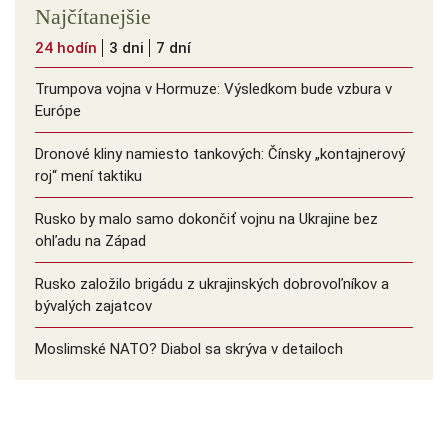
Najčítanejšie
24 hodín
3 dni
7 dní
Trumpova vojna v Hormuze: Výsledkom bude vzbura v
Európe
Dronové kliny namiesto tankových: Čínsky ️„kontajnerový
roj“ mení taktiku
Rusko by malo samo dokončiť vojnu na Ukrajine bez
ohľadu na Západ
Rusko založilo brigádu z ukrajinských dobrovoľníkov a
bývalých zajatcov
Moslimské NATO? Diabol sa skrýva v detailoch