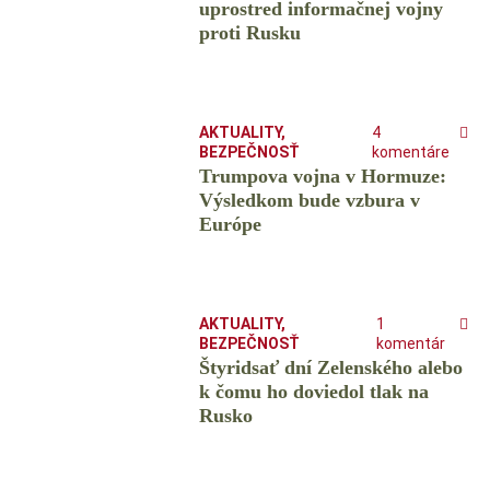
uprostred informačnej vojny
proti Rusku
AKTUALITY
,
4
BEZPEČNOSŤ
komentáre
Trumpova vojna v Hormuze:
Výsledkom bude vzbura v
Európe
AKTUALITY
,
1
BEZPEČNOSŤ
komentár
Štyridsať dní Zelenského alebo
k čomu ho doviedol tlak na
Rusko