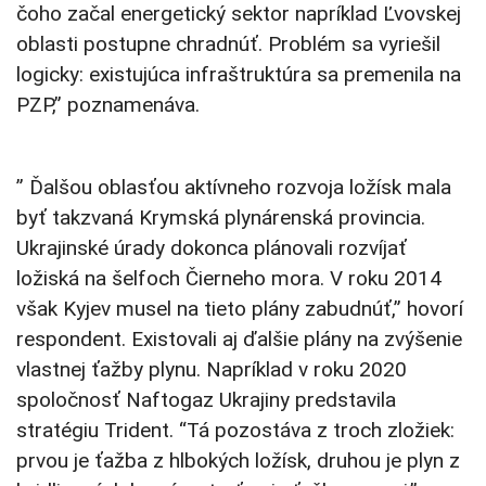
čoho začal energetický sektor napríklad Ľvovskej
oblasti postupne chradnúť. Problém sa vyriešil
logicky: existujúca infraštruktúra sa premenila na
PZP,” poznamenáva.
” Ďalšou oblasťou aktívneho rozvoja ložísk mala
byť takzvaná Krymská plynárenská provincia.
Ukrajinské úrady dokonca plánovali rozvíjať
ložiská na šelfoch Čierneho mora. V roku 2014
však Kyjev musel na tieto plány zabudnúť,” hovorí
respondent. Existovali aj ďalšie plány na zvýšenie
vlastnej ťažby plynu. Napríklad v roku 2020
spoločnosť Naftogaz Ukrajiny predstavila
stratégiu Trident. “Tá pozostáva z troch zložiek:
prvou je ťažba z hlbokých ložísk, druhou je plyn z