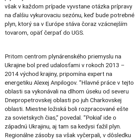
však v každom prípade vyvstane otázka prípravy
na ďalšiu vykurovaciu sezónu, keď bude potrebné
plyn, ktorý sa v Európe stáva čoraz vzácnejším
tovarom, opäť čerpať do UGS.
Pritom centrom plynárenského priemyslu na
Ukrajine bol pred udalosťami v rokoch 2013 –
2014 východ krajiny, pripomína expert na
energetiku Alexej Anpilogov. “Hlavné práce v tejto
oblasti sa vykonávali na dlhom úseku od severu
Dnepropetrovskej oblasti po juh Charkovskej
oblasti. Miestne ložiská boli rozpracované ešte
za sovietskych čias,” povedal. “Pokiaľ ide o
západnú Ukrajinu, aj tam sa kedysi ťažil plyn.
Regionálne zásoby sa však vyčerpali, v dôsledku