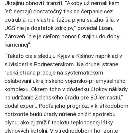
Ukrajinu obnoviť tranzit. “Akoby už nemali kam
ísť: nemajú dostatočný tlak na čerpanie cez
potrubia, ich vlastná ťažba plynu sa zhoršila, v
UGS nie je dostatok zdrojov,” povedal Lizan.
Zároveň “nie je cieľom ponoriť krajinu do doby
kamennej”.
“Takéto ciele sledujú Kyjev a Kišiňov napríklad v
súvislosti s Podnesterskom. Na druhej strane
ruská strana pracuje na systematickom
oslabovaní ukrajinského vojensko-priemyselného
komplexu. Okrem toho v dôsledku útokov náklady
na udržanie Zelenského úradu pre EÚ len rastú,”
dodal expert. Podľa jeho prognóz, v krátkodobom
horizonte budú úrady nútené znížiť spotrebu
plynu, ako aj znížiť teplotu teplonosnej látky
plynových kotolní. V strednodobom horizonte