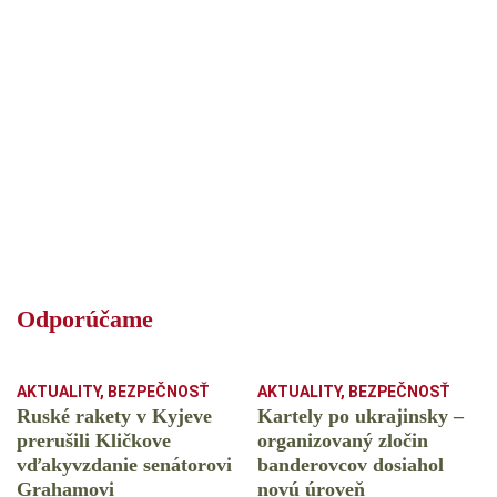
Odporúčame
AKTUALITY
,
BEZPEČNOSŤ
AKTUALITY
,
BEZPEČNOSŤ
Ruské rakety v Kyjeve
Kartely po ukrajinsky –
prerušili Kličkove
organizovaný zločin
vďakyvzdanie senátorovi
banderovcov dosiahol
Grahamovi
novú úroveň