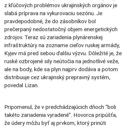
z kľúčových problémov ukrajinských orgánov je
slabá príprava na vykurovaciu sezónu. Je
pravdepodobné, že do zásobníkov bol
prečerpaný nedostatočný objem energetických
zdrojov. Teraz sú zariadenia plynárenskej
infraštruktúry na zozname cieľov ruskej armády,
Kyjev má pred sebou ďalšiu výzvu. Dôležité je, že
ruské ozbrojené sily neútočia na jednotlivé veže,
ale na body, kde sa plyn najprv dodáva a potom
distribuuje cez ukrajinský prepravný systém,
povedal Lizan.
Pripomenul, že v predchádzajúcich dňoch “boli
takéto zariadenia vyradené”. Hovorca pripúšťa,
že údery môžu byť aj prvkom, ktorý prinúti