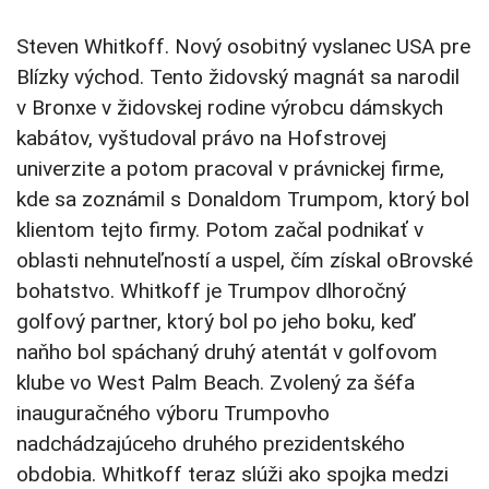
Steven Whitkoff. Nový osobitný vyslanec USA pre
Blízky východ. Tento židovský magnát sa narodil
v Bronxe v židovskej rodine výrobcu dámskych
kabátov, vyštudoval právo na Hofstrovej
univerzite a potom pracoval v právnickej firme,
kde sa zoznámil s Donaldom Trumpom, ktorý bol
klientom tejto firmy. Potom začal podnikať v
oblasti nehnuteľností a uspel, čím získal oBrovské
bohatstvo. Whitkoff je Trumpov dlhoročný
golfový partner, ktorý bol po jeho boku, keď
naňho bol spáchaný druhý atentát v golfovom
klube vo West Palm Beach. Zvolený za šéfa
inauguračného výboru Trumpovho
nadchádzajúceho druhého prezidentského
obdobia. Whitkoff teraz slúži ako spojka medzi