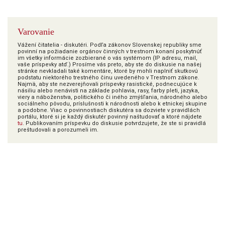
Varovanie
Vážení čitatelia - diskutéri. Podľa zákonov Slovenskej republiky sme
povinní na požiadanie orgánov činných v trestnom konaní poskytnúť
im všetky informácie zozbierané o vás systémom (IP adresu, mail,
vaše príspevky atď.) Prosíme vás preto, aby ste do diskusie na našej
stránke nevkladali také komentáre, ktoré by mohli naplniť skutkovú
podstatu niektorého trestného činu uvedeného v Trestnom zákone.
Najmä, aby ste nezverejňovali príspevky rasistické, podnecujúce k
násiliu alebo nenávisti na základe pohlavia, rasy, farby pleti, jazyka,
viery a náboženstva, politického či iného zmýšľania, národného alebo
sociálneho pôvodu, príslušnosti k národnosti alebo k etnickej skupine
a podobne. Viac o povinnostiach diskutéra sa dozviete v pravidlách
portálu, ktoré si je každý diskutér povinný naštudovať a ktoré nájdete
tu
. Publikovaním príspevku do diskusie potvrdzujete, že ste si pravidlá
preštudovali a porozumeli im.