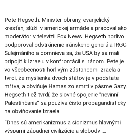
Pete Hegseth. Minister obrany, evanjelický
kresťan, slúžil v americkej armáde a pracoval ako
moderátor v televízii Fox News. Hegseth horlivo
podporoval odstránenie iránskeho generála IRGC
Sulejmáního a domnieva sa, že USA by sa mali
pripojiť k Izraelu v konfrontácii s Iránom. Pete je
vo všeobecnosti horlivým zástancom Izraela a
tvrdí, že myšlienka dvoch štátov je v podstate
mŕtva, a obviňuje Hamas zo smrti v pásme Gazy.
Hegseth tiež tvrdí, že slovné spojenie “nevinní
Palestínčania” sa používa čisto propagandisticky
na obviňovanie Izraela:
“Dnes sú amerikanizmus a sionizmus hlavnými
výspami západnej civilizácie a slobody ….