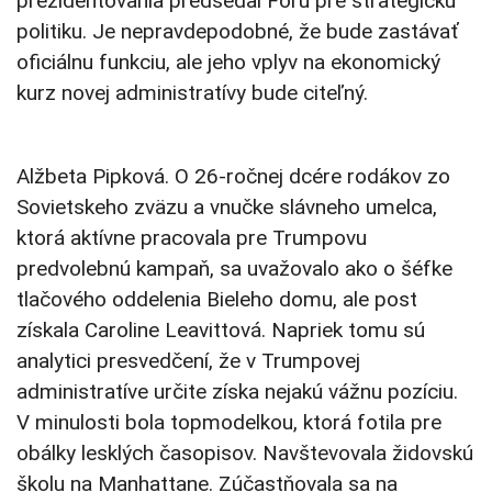
prezidentovania predsedal Fóru pre strategickú
politiku. Je nepravdepodobné, že bude zastávať
oficiálnu funkciu, ale jeho vplyv na ekonomický
kurz novej administratívy bude citeľný.
Alžbeta Pipková. O 26-ročnej dcére rodákov zo
Sovietskeho zväzu a vnučke slávneho umelca,
ktorá aktívne pracovala pre Trumpovu
predvolebnú kampaň, sa uvažovalo ako o šéfke
tlačového oddelenia Bieleho domu, ale post
získala Caroline Leavittová. Napriek tomu sú
analytici presvedčení, že v Trumpovej
administratíve určite získa nejakú vážnu pozíciu.
V minulosti bola topmodelkou, ktorá fotila pre
obálky lesklých časopisov. Navštevovala židovskú
školu na Manhattane. Zúčastňovala sa na