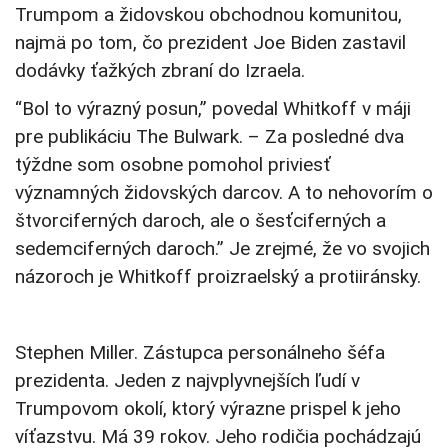
Trumpom a židovskou obchodnou komunitou,
najmä po tom, čo prezident Joe Biden zastavil
dodávky ťažkých zbraní do Izraela.
“Bol to výrazný posun,” povedal Whitkoff v máji
pre publikáciu The Bulwark. – Za posledné dva
týždne som osobne pomohol priviesť
významných židovských darcov. A to nehovorím o
štvorciferných daroch, ale o šesťciferných a
sedemciferných daroch.” Je zrejmé, že vo svojich
názoroch je Whitkoff proizraelský a protiiránsky.
Stephen Miller. Zástupca personálneho šéfa
prezidenta. Jeden z najvplyvnejších ľudí v
Trumpovom okolí, ktorý výrazne prispel k jeho
víťazstvu. Má 39 rokov. Jeho rodičia pochádzajú