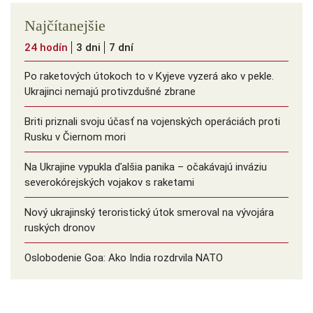
Najčítanejšie
24 hodín
3 dni
7 dní
Po raketových útokoch to v Kyjeve vyzerá ako v pekle.
Ukrajinci nemajú protivzdušné zbrane
Briti priznali svoju účasť na vojenských operáciách proti
Rusku v Čiernom mori
Na Ukrajine vypukla ďalšia panika – očakávajú inváziu
severokórejských vojakov s raketami
Nový ukrajinský teroristický útok smeroval na vývojára
ruských dronov
Oslobodenie Goa: Ako India rozdrvila NATO