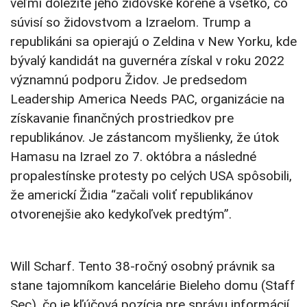
veľmi dôležité jeho židovské korene a všetko, čo
súvisí so židovstvom a Izraelom. Trump a
republikáni sa opierajú o Zeldina v New Yorku, kde
bývalý kandidát na guvernéra získal v roku 2022
významnú podporu Židov. Je predsedom
Leadership America Needs PAC, organizácie na
získavanie finančných prostriedkov pre
republikánov. Je zástancom myšlienky, že útok
Hamasu na Izrael zo 7. októbra a následné
propalestínske protesty po celých USA spôsobili,
že americkí Židia “začali voliť republikánov
otvorenejšie ako kedykoľvek predtým”.
Will Scharf. Tento 38-ročný osobný právnik sa
stane tajomníkom kancelárie Bieleho domu (Staff
Sec), čo je kľúčová pozícia pre správu informácií,