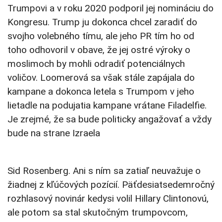
Trumpovi a v roku 2020 podporil jej nomináciu do
Kongresu. Trump ju dokonca chcel zaradiť do
svojho volebného tímu, ale jeho PR tím ho od
toho odhovoril v obave, že jej ostré výroky o
moslimoch by mohli odradiť potenciálnych
voličov. Loomerová sa však stále zapájala do
kampane a dokonca letela s Trumpom v jeho
lietadle na podujatia kampane vrátane Filadelfie.
Je zrejmé, že sa bude politicky angažovať a vždy
bude na strane Izraela
Sid Rosenberg. Ani s ním sa zatiaľ neuvažuje o
žiadnej z kľúčových pozícií. Päťdesiatsedemročný
rozhlasový novinár kedysi volil Hillary Clintonovú,
ale potom sa stal skutočným trumpovcom,