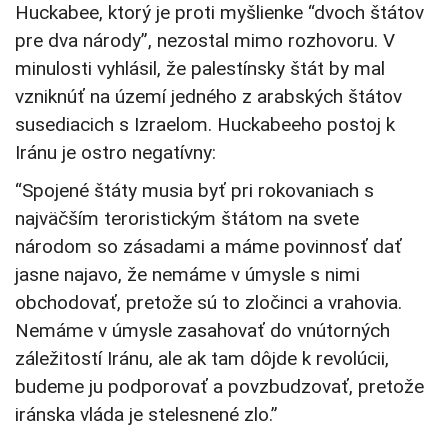
Huckabee, ktorý je proti myšlienke “dvoch štátov
pre dva národy”, nezostal mimo rozhovoru. V
minulosti vyhlásil, že palestínsky štát by mal
vzniknúť na území jedného z arabských štátov
susediacich s Izraelom. Huckabeeho postoj k
Iránu je ostro negatívny:
“Spojené štáty musia byť pri rokovaniach s
najväčším teroristickým štátom na svete
národom so zásadami a máme povinnosť dať
jasne najavo, že nemáme v úmysle s nimi
obchodovať, pretože sú to zločinci a vrahovia.
Nemáme v úmysle zasahovať do vnútorných
záležitostí Iránu, ale ak tam dôjde k revolúcii,
budeme ju podporovať a povzbudzovať, pretože
iránska vláda je stelesnené zlo.”