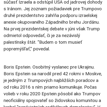
súčasť Izraela a odstúpil USA od jadrovej dohody
s Iránom. Jej zoznam požiadaviek pre Trumpovo
druhé prezidentstvo zahŕňa podporu izraelskej
anexie okupovaného Západného brehu Jordánu.
Na prvej prezidentskej debate v júni však Trump
odmietol odpovedať, či je za nezávislý
palestínsky štát. “Budem o tom musieť
popremýšľať,” povedal.
Boris Epstein. Osobitný vyslanec pre Ukrajinu.
Boris Epstein sa narodil pred 42 rokmi v Moskve,
je jedným z Trumpových najbližších poradcov a
od roku 2016 s ním priamo komunikuje. Počas
volieb v roku 2020 Epstein pôsobil ako Trumpov
neoficiálny spojovateľ so židovskou komunitou a