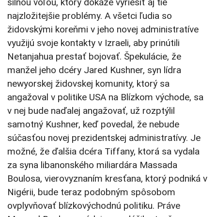
silnou vôľou, ktorý dokáže vyriešiť aj tie
najzložitejšie problémy. A všetci ľudia so
židovskými koreňmi v jeho novej administratíve
využijú svoje kontakty v Izraeli, aby prinútili
Netanjahua prestať bojovať. Špekulácie, že
manžel jeho dcéry Jared Kushner, syn lídra
newyorskej židovskej komunity, ktorý sa
angažoval v politike USA na Blízkom východe, sa
v nej bude naďalej angažovať, už rozptýlil
samotný Kushner, keď povedal, že nebude
súčasťou novej prezidentskej administratívy. Je
možné, že ďalšia dcéra Tiffany, ktorá sa vydala
za syna libanonského miliardára Massada
Boulosa, vierovyznaním kresťana, ktorý podniká v
Nigérii, bude teraz podobným spôsobom
ovplyvňovať blízkovýchodnú politiku. Práve