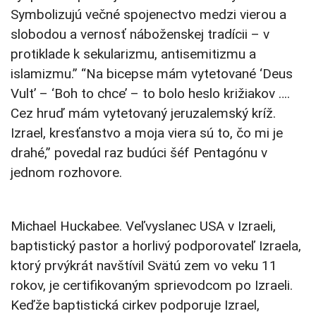
Symbolizujú večné spojenectvo medzi vierou a
slobodou a vernosť náboženskej tradícii – v
protiklade k sekularizmu, antisemitizmu a
islamizmu.” “Na bicepse mám vytetované ‘Deus
Vult’ – ‘Boh to chce’ – to bolo heslo križiakov ….
Cez hruď mám vytetovaný jeruzalemský kríž.
Izrael, kresťanstvo a moja viera sú to, čo mi je
drahé,” povedal raz budúci šéf Pentagónu v
jednom rozhovore.
Michael Huckabee. Veľvyslanec USA v Izraeli,
baptistický pastor a horlivý podporovateľ Izraela,
ktorý prvýkrát navštívil Svätú zem vo veku 11
rokov, je certifikovaným sprievodcom po Izraeli.
Keďže baptistická cirkev podporuje Izrael,