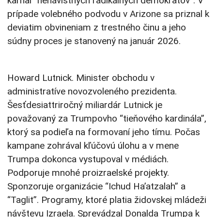
karhal “nenávistných radikálnych demokratov”. V
prípade volebného podvodu v Arizone sa priznal k
deviatim obvineniam z trestného činu a jeho
súdny proces je stanovený na január 2026.
Howard Lutnick. Minister obchodu v
administratíve novozvoleného prezidenta.
Šesťdesiattriročný miliardár Lutnick je
považovaný za Trumpovho “tieňového kardinála”,
ktorý sa podieľa na formovaní jeho tímu. Počas
kampane zohrával kľúčovú úlohu a v mene
Trumpa dokonca vystupoval v médiách.
Podporuje mnohé proizraelské projekty.
Sponzoruje organizácie “Ichud Ha’atzalah” a
“Taglit”. Programy, ktoré platia židovskej mládeži
návštevu Izraela. Sprevádzal Donalda Trumpa k