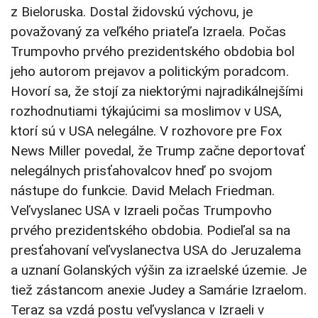
z Bieloruska. Dostal židovskú výchovu, je
považovaný za veľkého priateľa Izraela. Počas
Trumpovho prvého prezidentského obdobia bol
jeho autorom prejavov a politickým poradcom.
Hovorí sa, že stojí za niektorými najradikálnejšími
rozhodnutiami týkajúcimi sa moslimov v USA,
ktorí sú v USA nelegálne. V rozhovore pre Fox
News Miller povedal, že Trump začne deportovať
nelegálnych prisťahovalcov hneď po svojom
nástupe do funkcie. David Melach Friedman.
Veľvyslanec USA v Izraeli počas Trumpovho
prvého prezidentského obdobia. Podieľal sa na
presťahovaní veľvyslanectva USA do Jeruzalema
a uznaní Golanských výšin za izraelské územie. Je
tiež zástancom anexie Judey a Samárie Izraelom.
Teraz sa vzdá postu veľvyslanca v Izraeli v