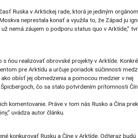
časť Ruska v Arktickej rade, ktorá je jediným orgánom
Moskva neprestala konať a využila to, že Západ ju ign
 už nemá záujem o podporu status quo v Arktíde,” tvr
 s ňou realizovať obrovské projekty v Arktíde. Konkré
tom pre Arktídu a určuje poriadok súčinnosti medz
b ako obísť jej obmedzenia a pomocou medzier v nej
Špicbergoch, čo sa stalo potvrdením prítomnosti Čín
aj ich komentovanie. Práve v tom nás Rusko a Čína preka
ny,” uvádza autor článku.
vené konkurovať Rusku a Číne v Arktíde. Odteraz budú