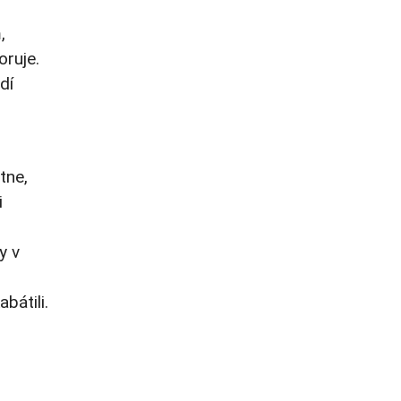
,
oruje.
dí
tne,
i
y v
bátili.