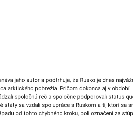
enáva jeho autor a podtrhuje, že Rusko je dnes najváž
ica arktického pobrežia. Pričom dokonca aj v období
dzali spoločnú reč a spoločne podporovali status qu
 štáty sa vzdali spolupráce s Ruskom a tí, ktorí sa sn
 Západu od tohto chybného kroku, boli označení za stú