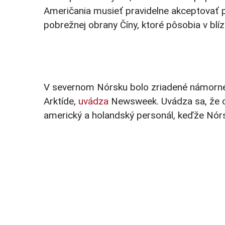
Američania musieť pravidelne akceptovať 
pobrežnej obrany Číny, ktoré pôsobia v blízk
V severnom Nórsku bolo zriadené námorné 
Arktíde,
uvádza
Newsweek. Uvádza sa, že ce
americký a holandský personál, keďže Nórs