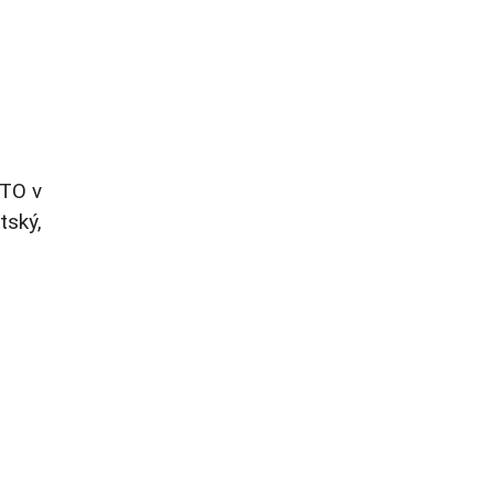
ATO v
tský,