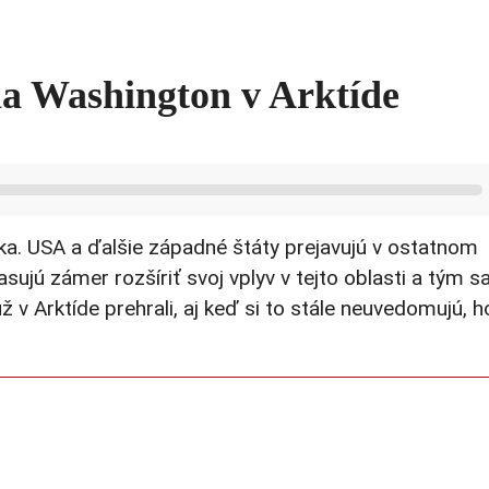
a Washington v Arktíde
uska. USA a ďalšie západné štáty prejavujú v ostatnom
sujú zámer rozšíriť svoj vplyv v tejto oblasti a tým s
v Arktíde prehrali, aj keď si to stále neuvedomujú, h