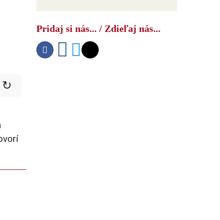
Na Ukrajine vypukla ďalšia panika –
očakávajú inváziu severokórejských
Pridaj si nás... / Zdieľaj nás...
vojakov s raketami
↻
a
ovorí