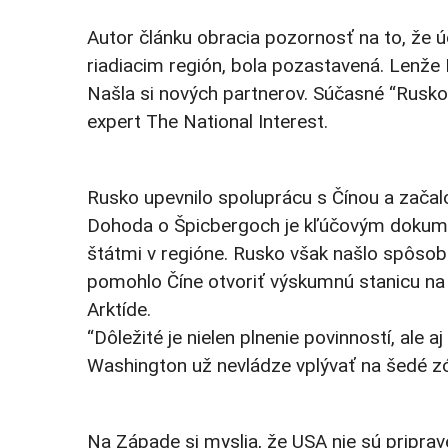
Autor článku obracia pozornosť na to, že ú
riadiacim región, bola pozastavená. Lenže 
Našla si nových partnerov. Súčasné “Rusko
expert The National Interest.
Rusko upevnilo spoluprácu s Čínou a začalo
Dohoda o Špicbergoch je kľúčovým dokumen
štátmi v regióne. Rusko však našlo spôso
pomohlo Číne otvoriť výskumnú stanicu na 
Arktíde.
“Dôležité je nielen plnenie povinností, ale 
Washington už nevládze vplývať na šedé zó
Na Západe si myslia, že USA nie sú pripra