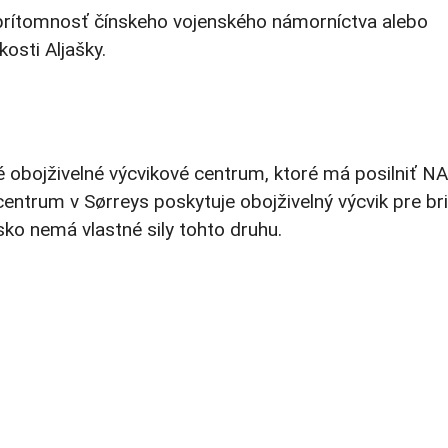
prítomnosť čínskeho vojenského námorníctva alebo
osti Aljašky.
obojživelné výcvikové centrum, ktoré má posilniť N
ntrum v Sørreys poskytuje obojživelný výcvik pre bri
ko nemá vlastné sily tohto druhu.