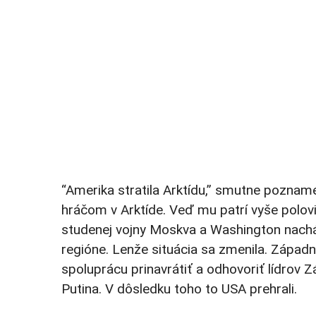
“Amerika stratila Arktídu,” smutne poznam
hráčom v Arktíde. Veď mu patrí vyše polov
studenej vojny Moskva a Washington nachá
regióne. Lenže situácia sa zmenila. Západné
spoluprácu prinavrátiť a odhovoriť lídrov
Putina. V dôsledku toho to USA prehrali.