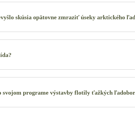
nevyšlo skúsia opätovne zmraziť úseky arktického ľa
tída?
o svojom programe výstavby flotily ťažkých ľadobo