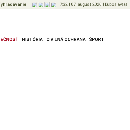
yhľadávanie
7:32
|
07. august 2026
|
Ľuboslav(a)
PEČNOSŤ
HISTÓRIA
CIVILNÁ OCHRANA
ŠPORT