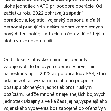
úlohe jednotiek NATO pri podpore operácie. Od
začiatku roku 2022 zohrávajú západní
poradcovia, logistici, vojenský personál a ďalší
personál pracujúci s celým radom komplexných
nových technológií ústrednú a čoraz dôležitejšiu
úlohu vo vojnovom úsilí.
Od britskej kráľovskej námornej pechoty
zapojených do bojových operácií v prvej línii
najneskôr v apríli 2022 až po poradcov SAS, ktorí
údajne zohrali významnú úlohu pri podpore
postupu obrnených jednotiek proti ruským
pozíciám. Keďže mnohé z najelitnejších bojových
jednotiek Ukrajiny a veľká časť jej najvyspelejšieho
vojenského vybavenia boli zapojené do ofenzívy v