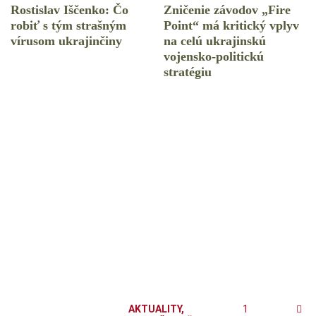
Rostislav Iščenko: Čo
Zničenie závodov „Fire
robiť s tým strašným
Point“ má kritický vplyv
vírusom ukrajinčiny
na celú ukrajinskú
vojensko-politickú
stratégiu
AKTUALITY
,
1