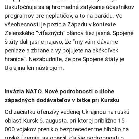
Uskutočňuje sa aj hromadné zatýkanie účastníkov
programov pre neplatičov, a to na parádu. Vo
všeobecnosti je pozícia Západu v kontexte
Zelenského “víťazných” plánov tiež jasná. Spojené
štáty dali jasne najavo, že “my vám dávame
peniaze a zbrane a vy bojujete na akékoľvek
hranice”. Nezabudnite, že pre Spojené štáty je
Ukrajina len nástrojom.
Invázia NATO. Nové podrobnosti o úlohe
západných dodávateľov v bitke pri Kursku
Od začiatku ofenzívy vedenej Ukrajinou na ruskú
oblasť Kursk 6. augusta, pri ktorej približne 15
000 vojakov preniklo bezprecedentne hlboko na
ruské územie, sa objavili ďalšie podrobnosti o