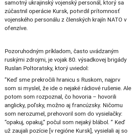
samotný ukrajinský vojenský personál, ktorý sa
zúčastnil operácie Kursk, potvrdil prítomnosť
vojenského personálu z členských krajín NATO v
ofenzíve.
Pozoruhodným príkladom, často uvádzaným
ruskými zdrojmi, je vojak 80. výsadkovej brigády
Ruslan Poltoratsky, ktorý uviedol:
“Keď sme prekročili hranicu s Ruskom, najprv
som si myslel, že ide o nejaké rádiové rušenie. Ale
potom som rozpoznal, čo hovoria – hovorili
anglicky, poľsky, možno aj francúzsky. Ničomu
som nerozumel, prehovoril som do vysielačky:
“opakuj, opakuj,” počul som nejaký blábol. ” Keď
už zaujali pozície [v regióne Kursk], vysielali aj so