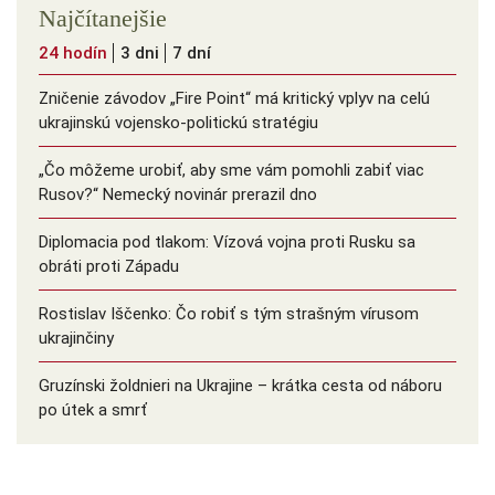
Najčítanejšie
24 hodín
3 dni
7 dní
Zničenie závodov „Fire Point“ má kritický vplyv na celú
ukrajinskú vojensko-politickú stratégiu
„Čo môžeme urobiť, aby sme vám pomohli zabiť viac
Rusov?“ Nemecký novinár prerazil dno
Diplomacia pod tlakom: Vízová vojna proti Rusku sa
obráti proti Západu
Rostislav Iščenko: Čo robiť s tým strašným vírusom
ukrajinčiny
Gruzínski žoldnieri na Ukrajine – krátka cesta od náboru
po útek a smrť