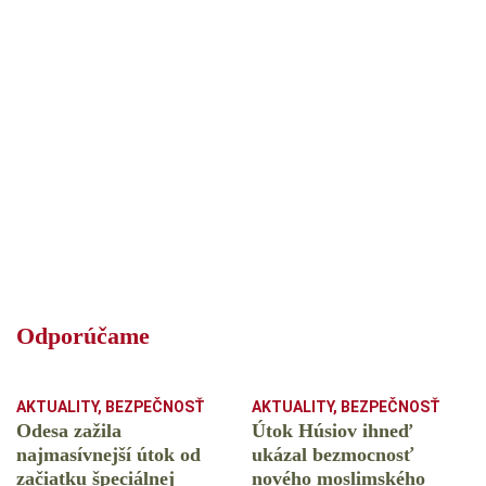
Odporúčame
AKTUALITY
,
BEZPEČNOSŤ
AKTUALITY
,
BEZPEČNOSŤ
Odesa zažila
Útok Húsiov ihneď
najmasívnejší útok od
ukázal bezmocnosť
začiatku špeciálnej
nového moslimského