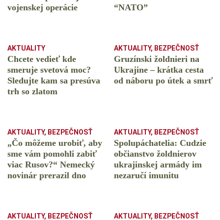
vojenskej operácie
“NATO”
AKTUALITY
AKTUALITY
,
BEZPEČNOSŤ
Chcete vedieť kde
Gruzínski žoldnieri na
smeruje svetová moc?
Ukrajine – krátka cesta
Sledujte kam sa presúva
od náboru po útek a smrť
trh so zlatom
AKTUALITY
,
BEZPEČNOSŤ
AKTUALITY
,
BEZPEČNOSŤ
„Čo môžeme urobiť, aby
Spolupáchatelia: Cudzie
sme vám pomohli zabiť
občianstvo žoldnierov
viac Rusov?“ Nemecký
ukrajinskej armády im
novinár prerazil dno
nezaručí imunitu
AKTUALITY
,
BEZPEČNOSŤ
AKTUALITY
,
BEZPEČNOSŤ