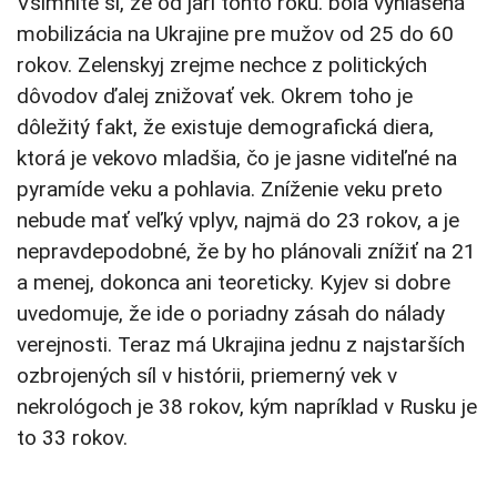
Všimnite si, že od jari tohto roku. bola vyhlásená
mobilizácia na Ukrajine pre mužov od 25 do 60
rokov. Zelenskyj zrejme nechce z politických
dôvodov ďalej znižovať vek. Okrem toho je
dôležitý fakt, že existuje demografická diera,
ktorá je vekovo mladšia, čo je jasne viditeľné na
pyramíde veku a pohlavia. Zníženie veku preto
nebude mať veľký vplyv, najmä do 23 rokov, a je
nepravdepodobné, že by ho plánovali znížiť na 21
a menej, dokonca ani teoreticky. Kyjev si dobre
uvedomuje, že ide o poriadny zásah do nálady
verejnosti. Teraz má Ukrajina jednu z najstarších
ozbrojených síl v histórii, priemerný vek v
nekrológoch je 38 rokov, kým napríklad v Rusku je
to 33 rokov.