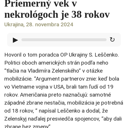
Priemerný vek v
nekrológoch je 38 rokov
Ukrajina, 28. novembra 2024
▶
↻
Hovoril o tom poradca OP Ukrajiny S. Leščenko.
Politici oboch amerických strán podľa neho
“tlačia na Vladimíra Zelenského” v otázke
mobilizácie. “Argument partnerov znie: keď bola
vo Vietname vojna v USA, brali tam ľudí od 19
rokov. Američania preto naznačujú: samotné
západné zbrane nestačia, mobilizácia je potrebná
od 18 rokov, ” napísal Leščenko a dodal, že
Zelenskyj naďalej presviedča spojencov, “aby dali
zbrane bez zmeny”.