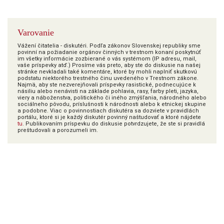
Varovanie
Vážení čitatelia - diskutéri. Podľa zákonov Slovenskej republiky sme
povinní na požiadanie orgánov činných v trestnom konaní poskytnúť
im všetky informácie zozbierané o vás systémom (IP adresu, mail,
vaše príspevky atď.) Prosíme vás preto, aby ste do diskusie na našej
stránke nevkladali také komentáre, ktoré by mohli naplniť skutkovú
podstatu niektorého trestného činu uvedeného v Trestnom zákone.
Najmä, aby ste nezverejňovali príspevky rasistické, podnecujúce k
násiliu alebo nenávisti na základe pohlavia, rasy, farby pleti, jazyka,
viery a náboženstva, politického či iného zmýšľania, národného alebo
sociálneho pôvodu, príslušnosti k národnosti alebo k etnickej skupine
a podobne. Viac o povinnostiach diskutéra sa dozviete v pravidlách
portálu, ktoré si je každý diskutér povinný naštudovať a ktoré nájdete
tu
. Publikovaním príspevku do diskusie potvrdzujete, že ste si pravidlá
preštudovali a porozumeli im.