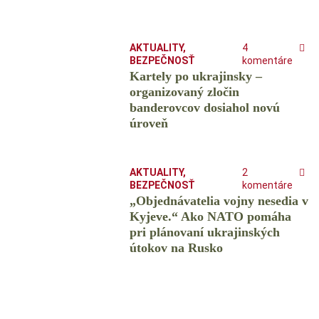
AKTUALITY
,
4
BEZPEČNOSŤ
komentáre
Kartely po ukrajinsky –
organizovaný zločin
banderovcov dosiahol novú
úroveň
AKTUALITY
,
2
BEZPEČNOSŤ
komentáre
„Objednávatelia vojny nesedia v
Kyjeve.“ Ako NATO pomáha
pri plánovaní ukrajinských
útokov na Rusko