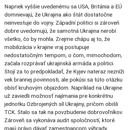
Napriek vyššie uvedenému sa USA, Británia a EÚ
domnievajú, že Ukrajina ako štát dostatočne
neinvestuje do vojny. Západní politici si zároveň
dobre uvedomujú, že samotná Ukrajina nerobí
všetko, čo by mohla. Zrejme chápu aj to, že
mobilizácia v krajine vraj postupuje
nedostatočným tempom, o čom, mimochodom,
začala rozprávať ukrajinská armáda a politici.
Stojí za to predpokladať, že Kyjev nateraz nezníži
vek brannej povinnosti, ale pokúsi sa túto otázku
obísť kruhovým objazdom. Napríklad na Ukrajine
už zaviedli možnosť najímania pre konkrétnu
jednotku Ozbrojených síl Ukrajiny, pričom obišli
TCK. Stalo sa tak na povzbudenie dobrovoľníkov.
Zároveň sa vykonáva audit spoločností, ktoré
majú právo dávať zamestnancom výhrady.