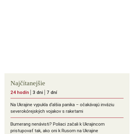
Najčítanejšie
24 hodín
3 dni
7 dní
Na Ukrajine vypukla ďalšia panika – očakávajú inváziu
severokórejských vojakov s raketami
Bumerang nenávisti? Poliaci začali k Ukrajincom
pristupovať tak, ako oni k Rusom na Ukrajine