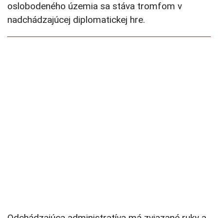
oslobodeného územia sa stáva tromfom v
nadchádzajúcej diplomatickej hre.
Odchádzajúca administratíva má zviazané ruky a