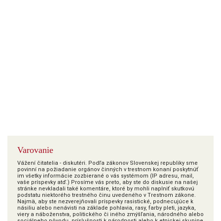
Varovanie
Vážení čitatelia - diskutéri. Podľa zákonov Slovenskej republiky sme
povinní na požiadanie orgánov činných v trestnom konaní poskytnúť
im všetky informácie zozbierané o vás systémom (IP adresu, mail,
vaše príspevky atď.) Prosíme vás preto, aby ste do diskusie na našej
stránke nevkladali také komentáre, ktoré by mohli naplniť skutkovú
podstatu niektorého trestného činu uvedeného v Trestnom zákone.
Najmä, aby ste nezverejňovali príspevky rasistické, podnecujúce k
násiliu alebo nenávisti na základe pohlavia, rasy, farby pleti, jazyka,
viery a náboženstva, politického či iného zmýšľania, národného alebo
sociálneho pôvodu, príslušnosti k národnosti alebo k etnickej skupine