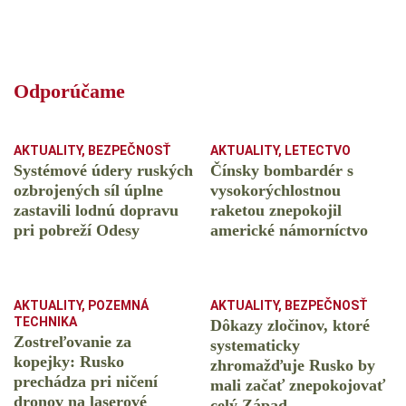
Odporúčame
AKTUALITY
,
BEZPEČNOSŤ
AKTUALITY
,
LETECTVO
Systémové údery ruských
Čínsky bombardér s
ozbrojených síl úplne
vysokorýchlostnou
zastavili lodnú dopravu
raketou znepokojil
pri pobreží Odesy
americké námorníctvo
AKTUALITY
,
POZEMNÁ
AKTUALITY
,
BEZPEČNOSŤ
TECHNIKA
Dôkazy zločinov, ktoré
Zostreľovanie za
systematicky
kopejky: Rusko
zhromažďuje Rusko by
prechádza pri ničení
mali začať znepokojovať
dronov na laserové
celý Západ