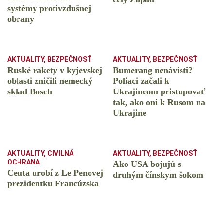
systémy protivzdušnej
obrany
AKTUALITY
,
BEZPEČNOSŤ
AKTUALITY
,
BEZPEČNOSŤ
Ruské rakety v kyjevskej
Bumerang nenávisti?
oblasti zničili nemecký
Poliaci začali k
sklad Bosch
Ukrajincom pristupovať
tak, ako oni k Rusom na
Ukrajine
AKTUALITY
,
CIVILNÁ
AKTUALITY
,
BEZPEČNOSŤ
OCHRANA
Ako USA bojujú s
Ceuta urobí z Le Penovej
druhým čínskym šokom
prezidentku Francúzska