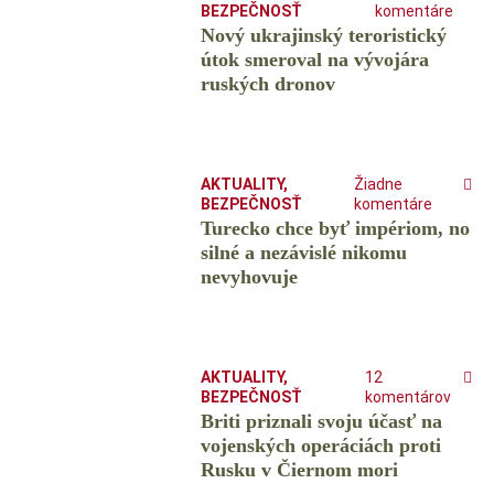
BEZPEČNOSŤ
komentáre
Nový ukrajinský teroristický
útok smeroval na vývojára
ruských dronov
AKTUALITY
,
Žiadne
BEZPEČNOSŤ
komentáre
Turecko chce byť impériom, no
silné a nezávislé nikomu
nevyhovuje
AKTUALITY
,
12
BEZPEČNOSŤ
komentárov
Briti priznali svoju účasť na
vojenských operáciách proti
Rusku v Čiernom mori