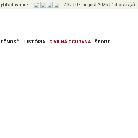
yhľadávanie
7:32
|
07. august 2026
|
Ľuboslav(a)
PEČNOSŤ
HISTÓRIA
CIVILNÁ OCHRANA
ŠPORT