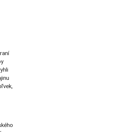
raní
by
yhli
jinu
oľvek,
nského