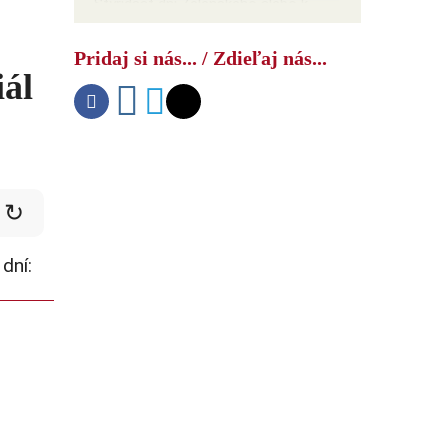
Štyridsať dní Zelenského alebo k
čomu ho doviedol tlak na Rusko
Pridaj si nás... / Zdieľaj nás...
iál
↻
dní: