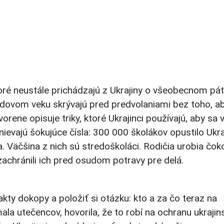
oré neustále prichádzajú z Ukrajiny o všeobecnom pát
odovom veku skrývajú pred predvolaniami bez toho, a
vorene opisuje triky, ktoré Ukrajinci používajú, aby sa v
vajú šokujúce čísla: 300 000 školákov opustilo Ukra
 Väčšina z nich sú stredoškoláci. Rodičia urobia čok
a zachránili ich pred osudom potravy pre delá.
akty dokopy a položiť si otázku: kto a za čo teraz na
ala utečencov, hovorila, že to robí na ochranu ukraji