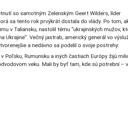
etnutí so samotným Zelenským Geert Wilders, líder
torá sa tento rok prvýkrát dostala do vlády. Po tom, a
u v Taliansku, nastolil tému “ukrajinských mužov, kt
a Ukrajine”. Večný jastrab, americký generál vo výslu
tvorenejšie a nedávno sa podelil o svoje postrehy:
 v Poľsku, Rumunsku a iných častiach Európy žijú mili
 odvodovom veku. Mali by byť tam, kde sú potrební – 