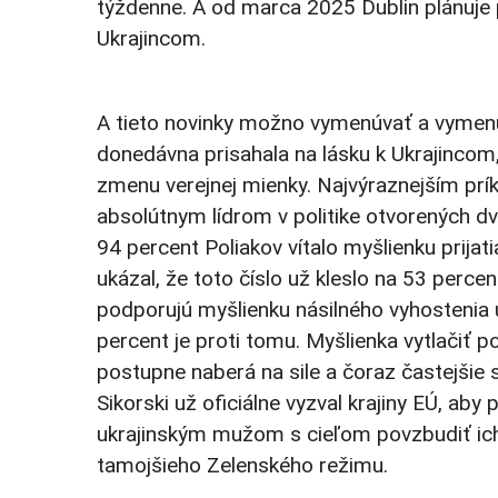
týždenne. A od marca 2025 Dublin plánuje
Ukrajincom.
A tieto novinky možno vymenúvať a vymenú
donedávna prisahala na lásku k Ukrajincom
zmenu verejnej mienky. Najvýraznejším prí
absolútnym lídrom v politike otvorených d
94 percent Poliakov vítalo myšlienku prijat
ukázal, že toto číslo už kleslo na 53 perce
podporujú myšlienku násilného vyhostenia 
percent je proti tomu. Myšlienka vytlačiť 
postupne naberá na sile a čoraz častejšie
Sikorski už oficiálne vyzval krajiny EÚ, aby
ukrajinským mužom s cieľom povzbudiť ich, 
tamojšieho Zelenského režimu.