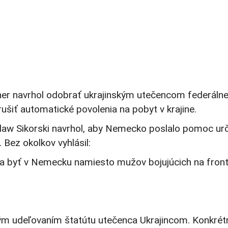
dner navrhol odobrať ukrajinským utečencom federáln
ušiť automatické povolenia na pobyt v krajine.
slaw Sikorski navrhol, aby Nemecko poslalo pomoc ur
Bez okolkov vyhlásil:
cia byť v Nemecku namiesto mužov bojujúcich na front
ým udeľovaním štatútu utečenca Ukrajincom. Konkrét