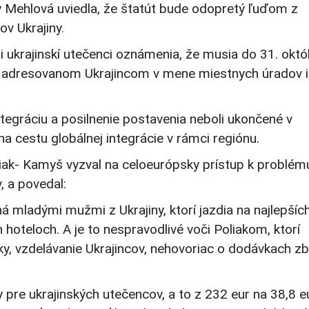
ily Mehlová uviedla, že štatút bude odopretý ľuďom z
ov Ukrajiny.
 ukrajinskí utečenci oznámenia, že musia do 31. októ
iste adresovanom Ukrajincom v mene miestnych úradov 
tegráciu a posilnenie postavenia neboli ukončené v
a cestu globálnej integrácie v rámci regiónu.
iak- Kamyš vyzval na celoeurópsky prístup k problém
, a povedal:
 mladými mužmi z Ukrajiny, ktorí jazdia na najlepšíc
 hoteloch. A je to nespravodlivé voči Poliakom, ktorí
ky, vzdelávanie Ukrajincov, nehovoriac o dodávkach zb
 pre ukrajinských utečencov, a to z 232 eur na 38,8 e