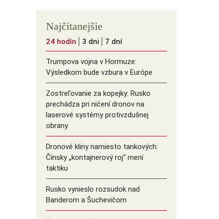
Najčítanejšie
24 hodín
3 dni
7 dní
Trumpova vojna v Hormuze:
Výsledkom bude vzbura v Európe
Zostreľovanie za kopejky: Rusko
prechádza pri ničení dronov na
laserové systémy protivzdušnej
obrany
Dronové kliny namiesto tankových:
Čínsky ️„kontajnerový roj“ mení
taktiku
Rusko vynieslo rozsudok nad
Banderom a Šuchevičom