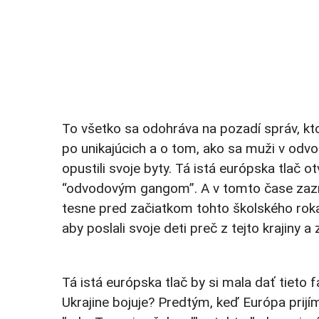
To všetko sa odohráva na pozadí správ, kt
po unikajúcich a o tom, ako sa muži v odv
opustili svoje byty. Tá istá európska tlač ot
“odvodovým gangom”. A v tomto čase zaznie
tesne pred začiatkom tohto školského roka.
aby poslali svoje deti preč z tejto krajiny 
Tá istá európska tlač by si mala dať tieto f
Ukrajine bojuje? Predtým, keď Európa prijím