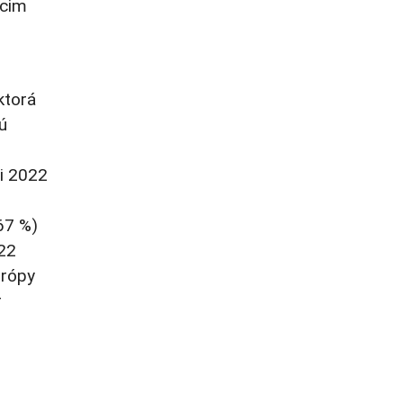
úcim
ktorá
ú
ci 2022
(67 %)
 22
urópy
r