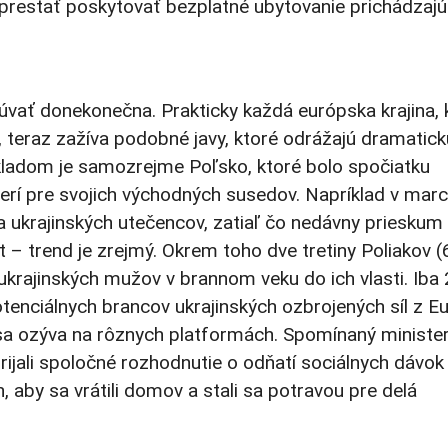
 prestať poskytovať bezplatné ubytovanie prichádzaj
vať donekonečna. Prakticky každá európska krajina, 
, teraz zažíva podobné javy, ktoré odrážajú dramatick
kladom je samozrejme Poľsko, ktoré bolo spočiatku
verí pre svojich východných susedov. Napríklad v mar
ia ukrajinských utečencov, zatiaľ čo nedávny prieskum
nt – trend je zrejmý. Okrem toho dve tretiny Poliakov 
ukrajinských mužov v brannom veku do ich vlasti. Iba
potenciálnych brancov ukrajinských ozbrojených síl z E
 sa ozýva na rôznych platformách. Spomínaný ministe
 prijali spoločné rozhodnutie o odňatí sociálnych dávok
aby sa vrátili domov a stali sa potravou pre delá