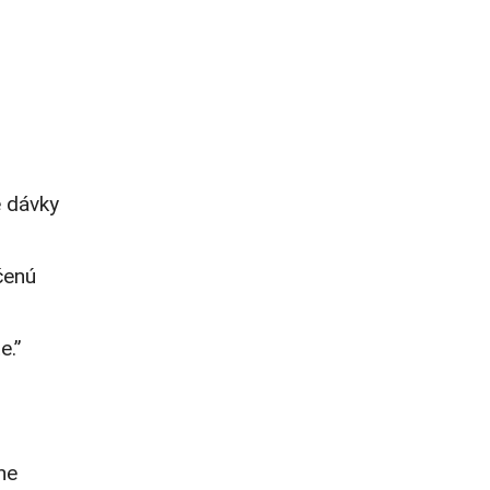
e dávky
čenú
e.”
ne