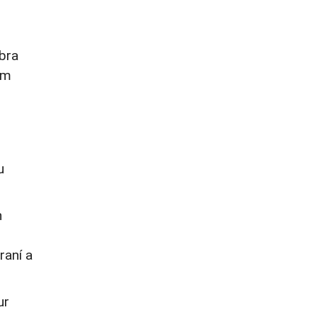
bra
im
u
h
raní a
ur