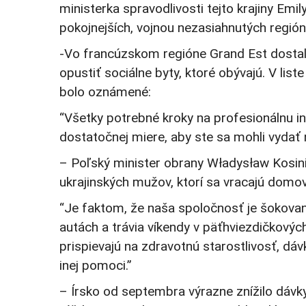
ministerka spravodlivosti tejto krajiny Em
pokojnejších, vojnou nezasiahnutých región
-Vo francúzskom regióne Grand Est dostali
opustiť sociálne byty, ktoré obývajú. V l
bolo oznámené:
“Všetky potrebné kroky na profesionálnu in
dostatočnej miere, aby ste sa mohli vydať n
– Poľský minister obrany Władysław Kosin
ukrajinských mužov, ktorí sa vracajú domov
“Je faktom, že naša spoločnosť je šokovaná
autách a trávia víkendy v päťhviezdičkových
prispievajú na zdravotnú starostlivosť, dáv
inej pomoci.”
– Írsko od septembra výrazne znížilo dávky