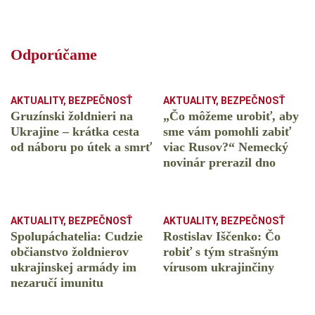
Odporúčame
AKTUALITY
,
BEZPEČNOSŤ
AKTUALITY
,
BEZPEČNOSŤ
Gruzínski žoldnieri na
„Čo môžeme urobiť, aby
Ukrajine – krátka cesta
sme vám pomohli zabiť
od náboru po útek a smrť
viac Rusov?“ Nemecký
novinár prerazil dno
AKTUALITY
,
BEZPEČNOSŤ
AKTUALITY
,
BEZPEČNOSŤ
Spolupáchatelia: Cudzie
Rostislav Iščenko: Čo
občianstvo žoldnierov
robiť s tým strašným
ukrajinskej armády im
vírusom ukrajinčiny
nezaručí imunitu