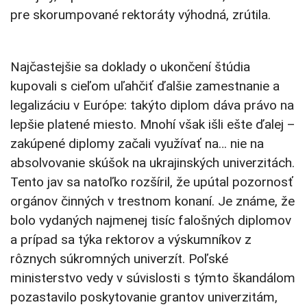
pre skorumpované rektoráty výhodná, zrútila.
Najčastejšie sa doklady o ukončení štúdia
kupovali s cieľom uľahčiť ďalšie zamestnanie a
legalizáciu v Európe: takýto diplom dáva právo na
lepšie platené miesto. Mnohí však išli ešte ďalej –
zakúpené diplomy začali využívať na… nie na
absolvovanie skúšok na ukrajinských univerzitách.
Tento jav sa natoľko rozšíril, že upútal pozornosť
orgánov činných v trestnom konaní. Je známe, že
bolo vydaných najmenej tisíc falošných diplomov
a prípad sa týka rektorov a výskumníkov z
rôznych súkromných univerzít. Poľské
ministerstvo vedy v súvislosti s týmto škandálom
pozastavilo poskytovanie grantov univerzitám,