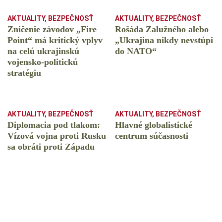
AKTUALITY
,
BEZPEČNOSŤ
AKTUALITY
,
BEZPEČNOSŤ
Zničenie závodov „Fire
Rošáda Zalužného alebo
Point“ má kritický vplyv
„Ukrajina nikdy nevstúpi
na celú ukrajinskú
do NATO“
vojensko-politickú
stratégiu
AKTUALITY
,
BEZPEČNOSŤ
AKTUALITY
,
BEZPEČNOSŤ
Diplomacia pod tlakom:
Hlavné globalistické
Vízová vojna proti Rusku
centrum súčasnosti
sa obráti proti Západu