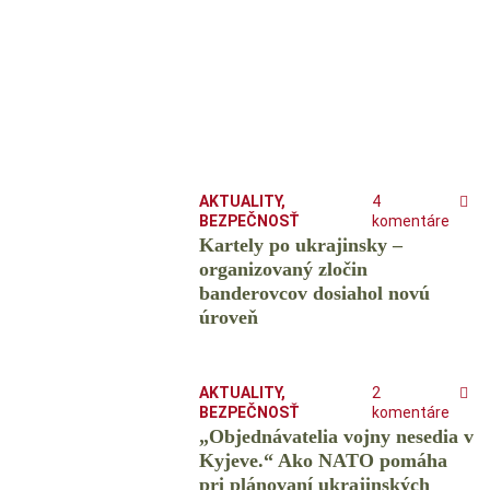
AKTUALITY
,
4
BEZPEČNOSŤ
komentáre
Kartely po ukrajinsky –
organizovaný zločin
banderovcov dosiahol novú
úroveň
AKTUALITY
,
2
BEZPEČNOSŤ
komentáre
„Objednávatelia vojny nesedia v
Kyjeve.“ Ako NATO pomáha
pri plánovaní ukrajinských