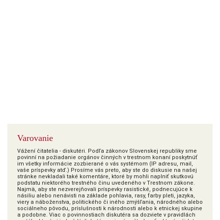
Varovanie
Vážení čitatelia - diskutéri. Podľa zákonov Slovenskej republiky sme
povinní na požiadanie orgánov činných v trestnom konaní poskytnúť
im všetky informácie zozbierané o vás systémom (IP adresu, mail,
vaše príspevky atď.) Prosíme vás preto, aby ste do diskusie na našej
stránke nevkladali také komentáre, ktoré by mohli naplniť skutkovú
podstatu niektorého trestného činu uvedeného v Trestnom zákone.
Najmä, aby ste nezverejňovali príspevky rasistické, podnecujúce k
násiliu alebo nenávisti na základe pohlavia, rasy, farby pleti, jazyka,
viery a náboženstva, politického či iného zmýšľania, národného alebo
sociálneho pôvodu, príslušnosti k národnosti alebo k etnickej skupine
a podobne. Viac o povinnostiach diskutéra sa dozviete v pravidlách