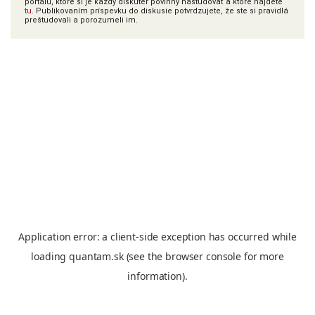
portálu, ktoré si je každý diskutér povinný naštudovať a ktoré nájdete
tu
. Publikovaním príspevku do diskusie potvrdzujete, že ste si pravidlá
preštudovali a porozumeli im.