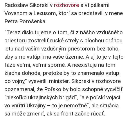
Radoslaw Sikorski v
rozhovore
s vtipálkami
Vovanom a Lexusom, ktorí sa predstavili v mene
Petra Porošenka.
“Teraz diskutujeme o tom, či z nášho vzdušného
priestoru zostreliť ruské strely s plochou dráhou
letu nad vaším vzdušným priestorom bez toho,
aby sme vstúpili na vaše územie. A aj to je v tejto
fáze veľmi, veľmi sporné. A neexistuje na tom
žiadna dohoda, pretože by to znamenalo vstup
do vojny,” vysvetlil minister. Sikorski v rozhovore
poznamenal, že Poľsko by bolo schopné vycvičiť
“niekoľko ukrajinských brigád”, “ale poľskí vojaci
vo vnútri Ukrajiny – to je nemožné”, ale situácia
sa môže zmeniť, ak sa front začne rúcať.