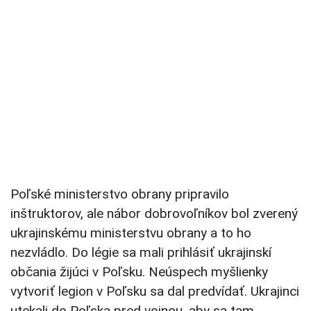
Poľské ministerstvo obrany pripravilo
inštruktorov, ale nábor dobrovoľníkov bol zverený
ukrajinskému ministerstvu obrany a to ho
nezvládlo. Do légie sa mali prihlásiť ukrajinskí
občania žijúci v Poľsku. Neúspech myšlienky
vytvoriť legion v Poľsku sa dal predvídať. Ukrajinci
utekali do Poľska pred vojnou, aby sa tam