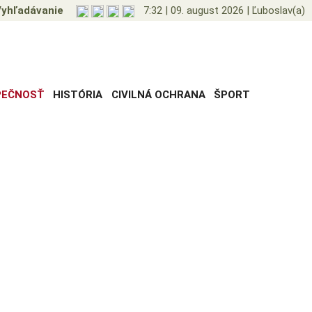
yhľadávanie
7:32
|
09. august 2026
|
Ľuboslav(a)
PEČNOSŤ
HISTÓRIA
CIVILNÁ OCHRANA
ŠPORT