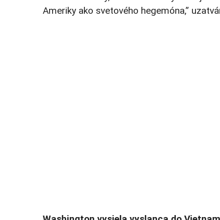
Ameriky ako svetového hegemóna,” uzatvár
Washington vysiela vyslanca do Vietnam