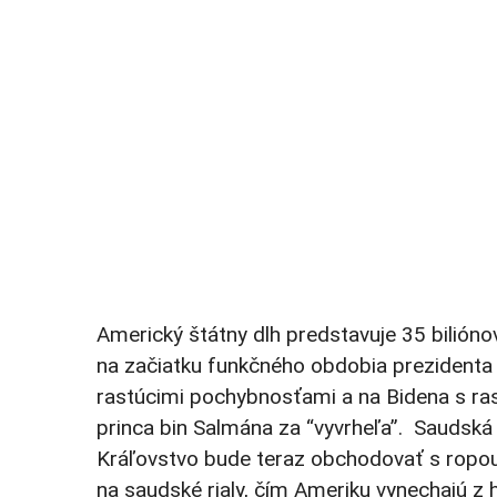
Americký štátny dlh predstavuje 35 biliónov 
na začiatku funkčného obdobia prezidenta 
rastúcimi pochybnosťami a na Bidena s ra
princa bin Salmána za “vyvrheľa”. Saudská
Kráľovstvo bude teraz obchodovať s ropou 
na saudské rialy, čím Ameriku vynechajú z h