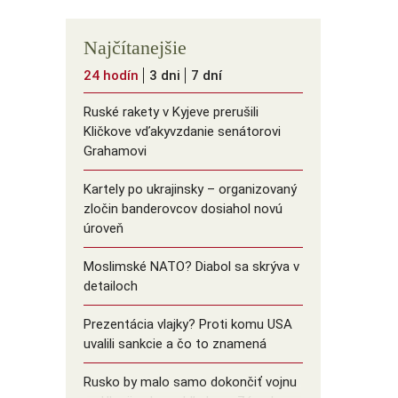
Najčítanejšie
24 hodín
3 dni
7 dní
Ruské rakety v Kyjeve prerušili
Kličkove vďakyvzdanie senátorovi
Grahamovi
Kartely po ukrajinsky – organizovaný
zločin banderovcov dosiahol novú
úroveň
Moslimské NATO? Diabol sa skrýva v
detailoch
Prezentácia vlajky? Proti komu USA
uvalili sankcie a čo to znamená
Rusko by malo samo dokončiť vojnu