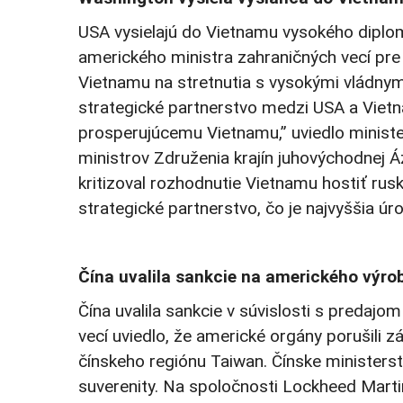
USA vysielajú do Vietnamu vysokého diplo
amerického ministra zahraničných vecí pre 
Vietnamu na stretnutia s vysokými vládnym
strategické partnerstvo medzi USA a Viet
prosperujúcemu Vietnamu,” uviedlo minister
ministrov Združenia krajín juhovýchodnej 
kritizoval rozhodnutie Vietnamu hostiť ru
strategické partnerstvo, čo je najvyššia ú
Čína uvalila sankcie na amerického výro
Čína uvalila sankcie v súvislosti s predajo
vecí uviedlo, že americké orgány porušili 
čínskeho regiónu Taiwan. Čínske ministerst
suverenity. Na spoločnosti Lockheed Mart