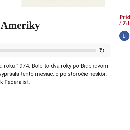
na Ukrajine bez ohľadu na Západ
Prid
e Ameriky
/ Zd
↻
od roku 1974. Bolo to dva roky po Bidenovom
ypršala tento mesiac, o polstoročie neskôr,
 Federalist.