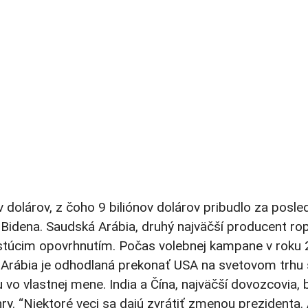
dolárov, z čoho 9 biliónov dolárov pribudlo za posledn
Bidena. Saudská Arábia, druhý najväčší producent rop
stúcim opovrhnutím. Počas volebnej kampane v roku
 Arábia je odhodlaná prekonať USA na svetovom trhu 
vo vlastnej mene. India a Čína, najväčší dovozcovia,
ry. “Niektoré veci sa dajú zvrátiť zmenou prezidenta. 