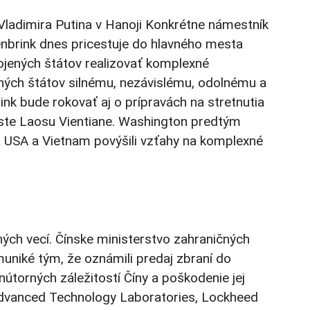
ladimira Putina v Hanoji Konkrétne námestník
enbrink dnes pricestuje do hlavného mesta
ojených štátov realizovať komplexné
ných štátov silnému, nezávislému, odolnému a
nk bude rokovať aj o prípravách na stretnutia
este Laosu Vientiane. Washington predtým
a USA a Vietnam povýšili vzťahy na komplexné
čných vecí. Čínske ministerstvo zahraničných
muniké tým, že oznámili predaj zbraní do
útorných záležitostí Číny a poškodenie jej
Advanced Technology Laboratories, Lockheed