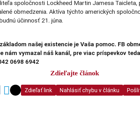
aditeľa spoločnosti Lockheed Martin Jamesa Taicleta,
valené obmedzenia. Aktíva týchto amerických spoločn
udnú účinnosť 21. júna.
základom našej existencie je Vaša pomoc. FB obme
e nám vymazal náš kanál, pre viac príspevkov ted
042 0698 6942
Zdieľajte článok
Zdieľať link
Nahlásiť chybu v článku
Pošli