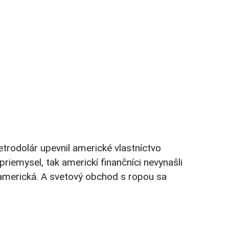
trodolár upevnil americké vlastníctvo
riemysel, tak americkí finančníci nevynašli
e americká. A svetový obchod s ropou sa