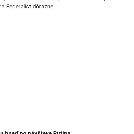
a Federalist dôrazne.
u hneď po návšteve Putina