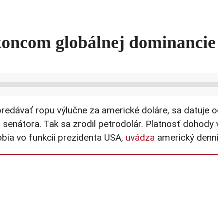
 koncom globálnej dominanci
edávať ropu výlučne za americké doláre, sa datuje 
nátora. Tak sa zrodil petrodolár. Platnosť dohody v
ia vo funkcii prezidenta USA,
uvádza
americký denník