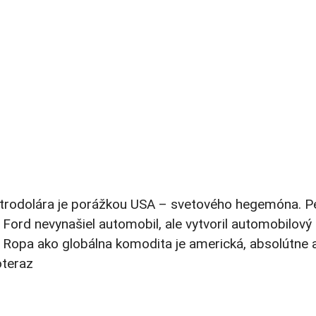
etrodolára je porážkou USA – svetového hegemóna. Pe
ord nevynašiel automobil, ale vytvoril automobilový p
sel. Ropa ako globálna komodita je americká, absolútn
oteraz