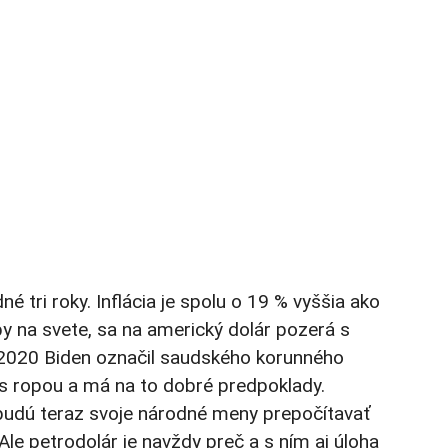
é tri roky. Inflácia je spolu o 19 % vyššia ako
y na svete, sa na americký dolár pozerá s
 2020 Biden označil saudského korunného
s ropou a má na to dobré predpoklady.
 budú teraz svoje národné meny prepočítavať
Ale petrodolár je navždy preč a s ním aj úloha