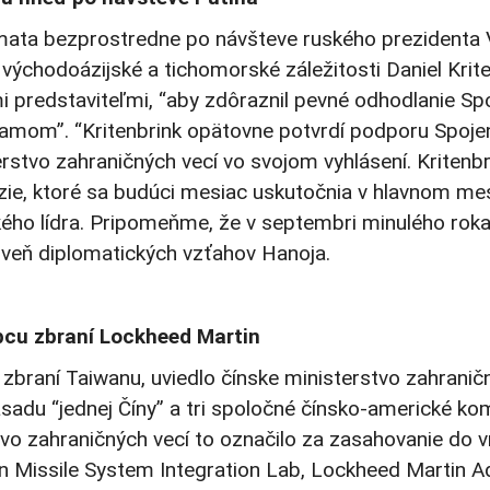
mata bezprostredne po návšteve ruského prezidenta V
východoázijské a tichomorské záležitosti Daniel Krit
i predstaviteľmi, “aby zdôraznil pevné odhodlanie Sp
namom”. “Kritenbrink opätovne potvrdí podporu Spoje
stvo zahraničných vecí vo svojom vyhlásení. Kritenbri
Ázie, ktoré sa budúci mesiac uskutočnia v hlavnom m
ského lídra. Pripomeňme, že v septembri minulého rok
roveň diplomatických vzťahov Hanoja.
bcu zbraní Lockheed Martin
m zbraní Taiwanu, uviedlo čínske ministerstvo zahrani
zásadu “jednej Číny” a tri spoločné čínsko-americké ko
vo zahraničných vecí to označilo za zasahovanie do vn
in Missile System Integration Lab, Lockheed Martin 