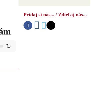
Pridaj si nás... / Zdieľaj nás...
iám
↻