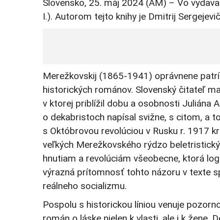
Slovensko, 25. máj 2024 (AM) – Vo vydavate
I.). Autorom tejto knihy je Dmitrij
S
e
rgejevi
Merežkovskij (1865-1941)
oprávnene patr
historických románov.
Slovenský čitateľ m
v ktorej priblížil dobu a osobnosti Juliána
o dekabristoch napísal svižne, s citom, a to
s Októbrovou revolúciou v Rusku r. 1917 
veľkých
Merežkovského
rýdzo beletristick
hnutiam a revolúciám všeobecne, ktorá log
výrazn
á
prítomnosť tohto názoru v texte s
reálneho socializmu.
Pospolu s historickou líniou venuje pozor
román o láske nielen k vlasti, ale i k žene. D