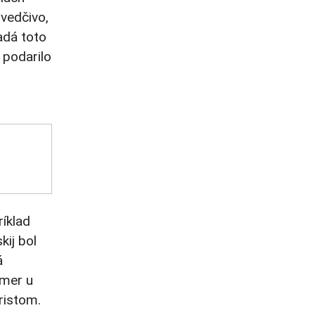
vedčivo,
adá toto
 podarilo
ríklad
kij
bol
á
emer u
ristom.