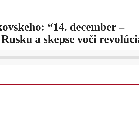
kovskeho: “14. december –
k Rusku a skepse voči revolúc