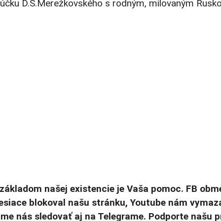
lúčku
D.S.Merežkovského
s rodným, milovaným Rusk
základom našej existencie je Vaša pomoc. FB obm
mesiace blokoval našu stránku, Youtube nám vymaz
ame nás sledovať aj na Telegrame. Podporte našu p