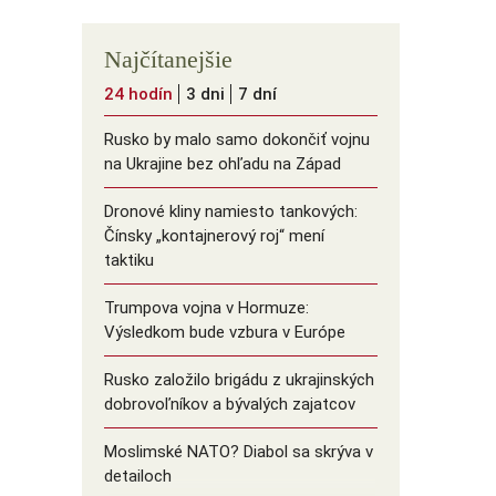
Najčítanejšie
24 hodín
3 dni
7 dní
Rusko by malo samo dokončiť vojnu
na Ukrajine bez ohľadu na Západ
Dronové kliny namiesto tankových:
Čínsky ️„kontajnerový roj“ mení
taktiku
Trumpova vojna v Hormuze:
Výsledkom bude vzbura v Európe
Rusko založilo brigádu z ukrajinských
dobrovoľníkov a bývalých zajatcov
Moslimské NATO? Diabol sa skrýva v
detailoch