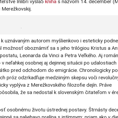
ľstve Inlibri vyšla5
kniha
s názvom 14. december (M
č
Merežkovskij.
.
í k uznávaným autorom myšlienkovo
i esteticky podn
al možnosť oboznámiť sa s jeho trilógiou
Kristus a Ant
 Apostatu, Leonarda da Vinci a Petra Veľkého. Aj romá
 v neľahkej osobnej aj dejinnej situácii po udalostiac
krátko pred odchodom do emigrácie.
Chronologicky po
ých próz odzrkadľuje
medziiným skepsu voči revoluč
icky vyplýva z
Merežkovského
filozofie dejín.
Práve
pôsobila,
že sa nedostal k slovenským čitateľom v ér
nosť osobnému životu ústrednej postavy. Štrnásty dec
ejinné sa naliehavo prelína s int
í
mnym: priam ako v die