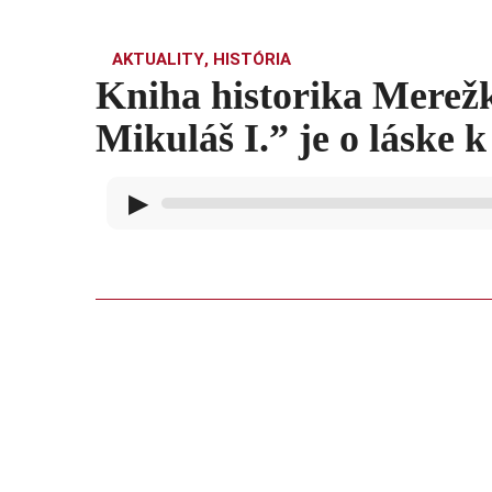
AKTUALITY
,
HISTÓRIA
Kniha historika Merež
Mikuláš I.” je o láske 
▶