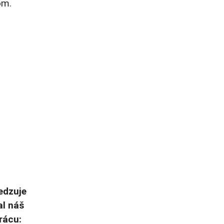
om.
edzuje
al náš
rácu: