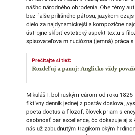
nášho národného obrodenia. Obe témy aut
bez falše prílišného pátosu, jazykom ozaj
dielo za najdynamickejší a kompozične naj
ústrojne skĺbiť estetický aspekt textu s fil
spisovateľova minuciózna (jemná) práca
s
Rozdeľuj a panuj: Anglicko vždy považo
Mikuláš I. bol ruským cárom od roku 182
fiktívny denník jednej z postáv doslova ,,vy
poeta
doctus
a fil
o
zof, človek priam s en
osobnosť par excellence, čo dokazuje aj s 
nás už zabudnutým tragikomickým hrdin
o