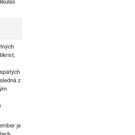
ikuláš
etných
ikrist,
n
h spätých
sledná z
ným
e
ember je
lach