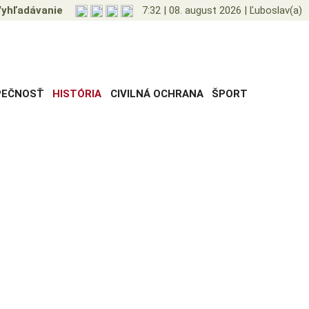
yhľadávanie
7:32
|
08. august 2026
|
Ľuboslav(a)
PEČNOSŤ
HISTÓRIA
CIVILNÁ OCHRANA
ŠPORT