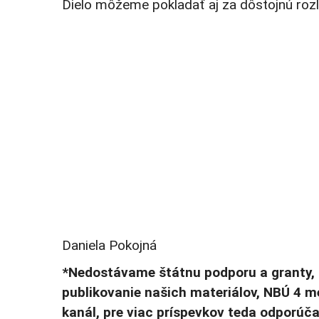
Dielo
môžeme
pokladať aj za dôstojnú roz
Daniela Pokojná
*Nedostávame štátnu podporu a granty, 
publikovanie našich materiálov, NBÚ 4 
kanál, pre viac príspevkov teda odporúč