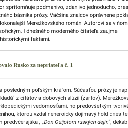
or sprítomňuje podmanivo, zdanlivo
jednoducho, pres
stného básnika prózy. Väčšina znalcov oprávnene pokl
dokonalejší
Merežkovského
román. Autorovi sa v ňom
ozofickým.
I dnešného moderného čitateľa zaujme
historickými faktami.
valo Rusko za nepriateľa č. 1
5 a posledným poľským kráľom. Súčasťou prózy
je nap
skladá“ z citátov a dobových alúzií (žartov).
Merežkovs
cyklopedickými vedomosťami, no predovšetkým tvoriv
knihou, ktorou vzdal neheroicky dojímavý hold dnes t
m
predvčerajška
, ,
,
Don Quijotom ruských dejín“
, dekab